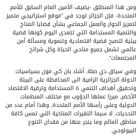
ومن هذا المنطلق -يضيف الأمين العام السابق للأمم
المتحدة- فإن الجزائر توجد في "موقع استراتيجي متميز
لتعزيز الحوار والعمل الجماعي بشأن قضايا المناخ
والتنمية المستدامة التي تتعدى اليوم كونها قضية
بيئية لتصبح قضية اقتصادية وتنموية ومسألة أمن
عالمي تشمل جميع مناحي الحياة وكل شرائح
المجتمعات".
وفي سياق ذي صلة, أشاد بان كي مون بسياسيات
الدولة الجزائرية الرامية الى المحافظة على البيئة
وتحقيق أهداف التنمي ة المستدامة وترقية الاقتصاد
الأخضر, مبرزا عملها الدؤوب مع مختلف المنظمات
الدولية وعلى رأسها الأمم المتحدة, وهذا أمام عدد من
التحديات, لا سيما التغيرات المناخية التي تمس كافة
مناطق العالم وما ينجر عنها من فقدان التنوع
البيولوجي.