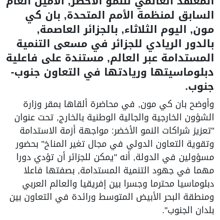
المعهد العالمي للنمو الأخضر, الأمين العام
السابق لمنظمة الأمم المتحدة, بان كي
مون, اليوم الثلاثاء, بالجزائر العاصمة,
بالدور الريادي للجزائر في مسعى التنمية
المستدامة عبر العالم, مستندة على فاعلية
دبلوماسيتها وريادتها في التعاون جنوب-
جنوب.
وأوضح بان كي مون, في محاضرة ألقاها بمقر وزارة
الشؤون الخارجية والجالية الوطنية بالخارج, تحت عنوان
"تعزيز شراكات النمو الأخضر: مواجهة أزمة الاستدامة
وتقوية التعاون الدولي في مجال تغير المناخ" بحضور
مسؤولين في الدولة, أنه "يمكن للجزائر أن تؤدي دورا
مهما في جهود التنمية المستدامة, بصفتها فاعلا
دبلوماسيا محترما وجسرا بين إفريقيا والعالم العربي
ومنطقة البحر الأبيض المتوسط ورائدة في التعاون بين
بلدان الجنوب".