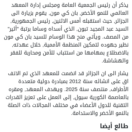
يذكر أن رئيس الجمعية العامة ومجلس إدارة المعهد
العالمي للنمو الأخضر, بان كي مون, يقوم بزيارة الى
الجزائر, حيث استقبله أمس الاثنين, رئيس الجمهورية,
السيد عبد المجيد تبون, الذي أسداه وساما برتبة "أثير"
من المصف. ويأتي منح هذا الوسام للسيد بان كي مون
نظير جهوده لتمكين المنظمة الأممية, خلال عهدته,
بالاضطلاع بمهامها من استتباب للأمن ومحاربة للفقر
والهشاشة.
يشار الى ان الجزائر قد انضمت للمعهد الذي تم الاتف
اق على انشائه سنة 2012 بمبادرة دولية متعددة
الأطراف, منتصف سنة 2025. ويهدف المعهد, ومقره
بالعاصمة الكورية سيول, إلى العمل على تعزيز القدرات
التقنية للدول الأعضاء في مختلف المجالات ذات الصلة
بالنمو الأخضر والاستدامة.
طالع أيضا