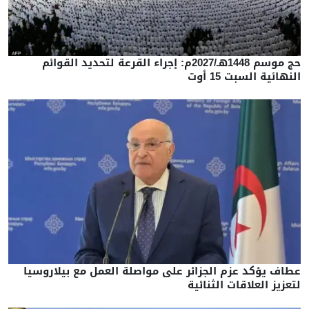
حج موسم 1448هـ/2027م: إجراء القرعة لتحديد القوائم
النهائية السبت 15 أوت
عطاف يؤكد عزم الجزائر على مواصلة العمل مع بيلاروسيا
لتعزيز العلاقات الثنائية