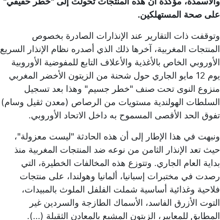
والأسمدة، مؤكدة أن هذه المنتجات تحولت إلى "خطر حقيقي"
على صحة المستهلكين.
وتوقفت ذات التقارير عند الإنذارات الصادرة بخصوص
المنتجات المغربية، آخرها ذلك الذي أصدره نظام الإنذار السريع
الأوروبي الخاص بالأغذية والأعلاف التابع للمفوضية الأوروبية
يوم 12 مايو الجاري حول شحنة من الزيتون الأخضر المغربي
منزوع النوى تحت صنف "خطر جسيم" وهذا بعد تسجيل
السلطات الهولندية مستويات من الرصاص (معدن ثقيل وسام)
تفوق الحد الأقصى المسموح به داخل الاتحاد الأوروبي.
ونبهت في هذا الإطار إلى أن هذه الحادثة "ليست معزولة"،
حيث تعد الإنذار الثامن من نوعه ضد المنتجات المغربية منذ
بداية العام الجاري. وتتوزع هذه المخالفات الخطيرة، التي
رصدت في مختبرات إسبانيا، ألمانيا وهولندا، على منتجات
فلاحية وغذائية أساسية شملت الفلفل الملوث بالمبيدات،
التوت الأزرق الفاسد، الأسماك الطازجة والسردين غير
المطابق للمعايير، الزيتون المشبع بالمعادن الثقيلة (...).