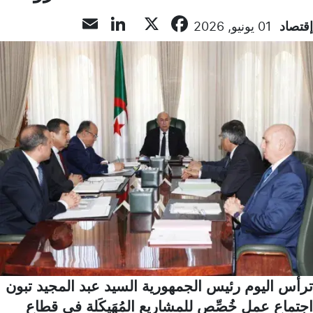
LinkedIn
Email
Facebook
X
إقتصاد
01 يونيو, 2026
ترأس اليوم رئيس الجمهورية السيد عبد المجيد تبون
اجتماع عمل خُصِّص للمشاريع المُهَيكَلة في قطاع