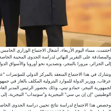
اختتمت، مساء اليوم الأربعاء، أشغال الاجتماع الوزاري الخامس ل
والمصادقة على التقرير النهائي لدراسة الجدوى المحينة الخاصة
إلى الجزائر، مرورا بالنيجر، وتصديره نحو أوروبا والأسواق الدول
وشارك في هذا الاجتماع المنعقد بالمركز الدولي للمؤتمرات "ع
عرقاب، ووزير الدولة للموارد البترولية المكلف بالغاز في جمهورية
لجمهورية النيجر، حمادو تيني، وذلك بحضور الرئيس المدير ال
الوطنيتين "إن إن بي سي" النيجيرية و"سونيداب" النيجرية، إلى 
وخصص هذا الاجتماع لدراسة نتائج تحيين دراسة الجدوى الخاصة 