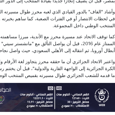
بمصر، قبل أن يضيف إنجازا جديدا بقيادة المنتخب إلى الدور الثاني 
وأشاد "الفاف" بالدور القيادي الذي لعبه محرز طوال مسيرته الد
في لحظات الانتصار أو في الفترات الصعبة، كما ساهم بخبرته و
المنتخب الوطني داخل المجموعة.
كما توقف الاتحاد عند مسيرة محرز مع الأندية، مبرزا مساهمته 
الممتاز عام 2016، قبل أن يواصل التألق مع "مانشستر
أبطال أوروبا، ثم انتقاله إلى الأهلي السعودي، حيث واصل نجاحا
واعتبر الاتحاد الجزائري أن ما حققه محرز يتجاوز لغة الأرقام و
الكرة الجزائرية إلى الواجهة القارية والدولية"، قبل أن يختتم ر
ما قدمه للشعب الجزائري طوال مسيرته بقميص المنتخب الوطني