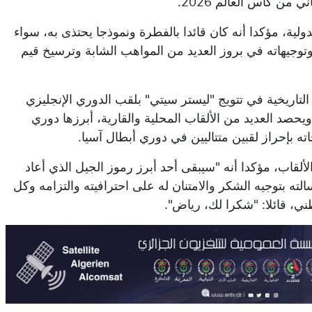
من كأس العالم 2026.
ولية، مؤكدا أنه كان قائدا بالفطرة ونموذجا يحتذى به، سواء
توجيهاته في بروز العديد من المواهب الشابة وترسيخ قيم
التاريخية في تتويج "ليستر سيتي" بلقب الدوري الإنجليزي
 سيتي" ويحصد العديد من الألقاب المحلية والقارية، أبرزها دوري
ته بإحراز لقبين متتاليين في دوري أبطال آسيا.
الألقاب، مؤكدا أنه "سيبقى أحد أبرز رموز الجيل الذي أعاد
سالته بتوجيه الشكر والامتنان له على احترافيته والتزامه وكل
، قائلا: "شكرا لك، رياض".