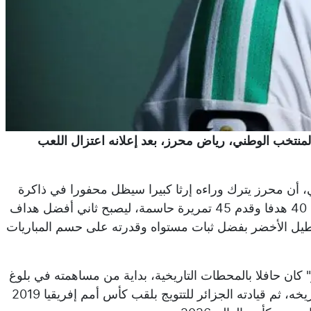
المنتخب الوطني، رياض محرز، بعد إعلانه اعتزال اللعب
، أن محرز يترك وراءه إرثا كبيرا سيظل محفورا في ذاكرة
كرة القدم الجزائرية، بعدما خاض 119 مباراة دولية سجل خلالها 40 هدفا وقدم 45 تمريرة حاسمة، ليصبح ثاني أفضل هداف
تطيل الأخضر بفضل ثبات مستواه وقدرته على حسم المباريات
 كان حافلا بالمحطات التاريخية، بداية من مساهمته في بلوغ
المنتخب الدور ثمن النهائي لكأس العالم 2014 لأول مرة في تاريخه، ثم قيادته الجزائر للتتويج بلقب كأس أمم إفريقيا 2019