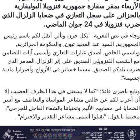
الأربعاء بمقر سفارة جمهورية فنزويلا البوليفارية
بالجزائر, على سجل التعازي في ضحايا الزلزال الذي
ضرب فنزويلا في 24 جوان الماضي.
وجاء في نص التعزية: "بكل حزن وتأثر, أنقل لكم باسم رئيس
الجمهورية, السيد عبد المجيد تبون, والحكومة الجزائرية,
وباسمي الخاص, أصدق عبارات التعازي وأسمى آيات التضامن
مع الشعب الفنزويلي الصديق على إثر الزلزال المدمر الذي
ضرب بلدكم الصديق, مسببا خسائر في الأرواح وأضرارا مادية
جسيمة".
وتابع ناصري قائلا: "كما لا يسعني في هذا الظرف العصيب إلا
أن أعرب لكم عن خالص مشاعر المواساة والتعاطف مع أسر
الضحايا في مصابهم الأليم وتمنياتنا بالشفاء العاجل للجرحى",
مختتما بالقول: "تقبلوا أسمى مشاعر التقدير والاحترام".