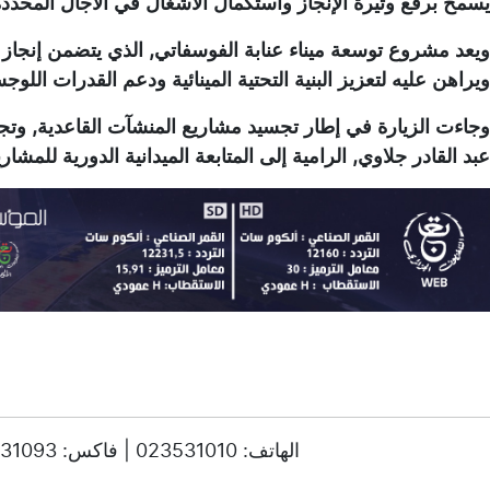
يسمح برفع وتيرة الإنجاز واستكمال الأشغال في الآجال المحددة
ويعد مشروع توسعة ميناء عنابة الفوسفاتي, الذي يتضمن إنج
ويراهن عليه لتعزيز البنية التحتية المينائية ودعم القدرات الل
وجاءت الزيارة في إطار تجسيد مشاريع المنشآت القاعدية, وتجس
عبد القادر جلاوي, الرامية إلى المتابعة الميدانية الدورية للمشاري
© حقوق النشر 2025، جميع الحقوق محفوظة ENTV | الهاتف: 023531010 | فاكس: 023531093 / 023531998