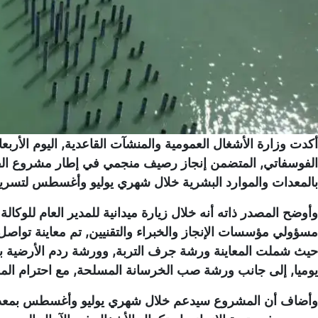
أكدت وزارة الأشغال العمومية والمنشآت القاعدية, اليوم الأربعا
الفوسفاتي, المتضمن إنجاز رصيف منجمي في إطار مشروع الفو
بالمعدات والموارد البشرية خلال شهري يوليو وأغسطس لتسريع
وأوضح المصدر ذاته أنه خلال زيارة ميدانية للمدير العام للوكالة
مسؤولي مؤسسات الإنجاز والخبراء والتقنيين, تم معاينة تواص
يوميا, إلى جانب ورشة صب الخرسانة المسلحة, مع احترام المعايي
وأضاف أن المشروع سيدعم خلال شهري يوليو وأغسطس بمعدات و