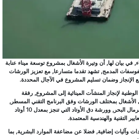
ء, في بيان لها, أن وتيرة الأشغال بمشروع توسعة ميناء عنابة
سفات المدمج, تشهد تقدما متسارعا, مع تعزيز الورشات
 الإنجاز وضمان تسليم المشروع في الآجال المحددة.
 الوطنية لإنجاز المنشآت المينائية إلى المشروع, رفقة
ل الأشغال بمختلف الورشات وفق البرنامج التقني المسطر,
حيث شملت المعاينة ورشة جرف التربة, وورشة ردم الأرضية برمال البحر, وورشة دق الأوتاد التي تنجز بمعدل 10 أوتاد
ر التقنية والهندسية المعتمدة.
آليات إضافية, فضلا عن مضاعفة الموارد البشرية, بما