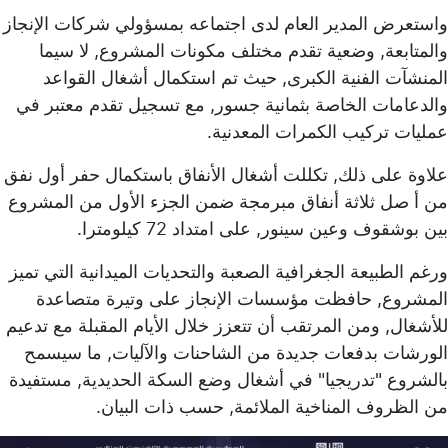
واستعرض المدير العام لدى اجتماعه بمسؤولي شركات الإنجاز
والمتابعة, وضعية تقدم مختلف مكونات المشروع, لا سيما
المنشآت الفنية الكبرى, حيث تم استكمال أشغال القواعد
والدعامات الخاصة بثمانية جسور, مع تسجيل تقدم معتبر في
عمليات تركيب الكمرات المعدنية.
علاوة على ذلك, تكللت أشغال الأنفاق باستكمال حفر أول نفق
من أ صل ثلاثة أنفاق مبرمجة ضمن الجزء الأول من المشروع
بين بوشقوف وعين سينور, على امتداد 72 كيلومترا.
ورغم الطبيعة الجغرافية الصعبة والتحديات الميدانية التي تميز
المشروع, حافظت مؤسسات الإنجاز على وتيرة متصاعدة
للأشغال, ومن المرتقب أن تتعزز خلال الأيام المقبلة مع تدعيم
الورشات بدفعات جديدة من الشاحنات والآليات, ما سيسمح
بالشروع "تدريجيا" في أشغال وضع السكة الحديدية, مستفيدة
من الظروف المناخية الملائمة, حسب ذات البيان.