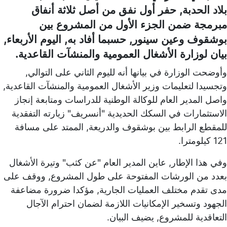
بلاد الحدبة, حفر أول نفق من أصل ثلاثة أنفاق
مبرمجة ضمن الجزء الأول من المشروع بين
بوشقوف وعين سينور, حسبما أفاد به, اليوم الأربعاء,
بيان لوزارة الأشغال العمومية والمنشآت القاعدية.
وأوضحت الوزارة في بيانها أنه لليوم الثاني على التوالي,
وتجسيدا لتعليمات وزير الأشغال العمومية والمنشآت القاعدية,
واصل المدير العام للوكالة الوطنية للدراسات ومتابعة إنجاز
الاستثمارات في السكك الحديدية "أنسريف" زيارته التفقدية
للمقطع الرابط بين بوشقوف والدريعة, الممتد على مسافة
121 كيلومترا.
وفي هذا الإطار, عاين المدير العام "عن كثب" وتيرة الأشغال
بعدد من الورشات المفتوحة على طول المشروع, ووقف على
مدى تقدم مختلف العمليات الجارية, مؤكدا ضرورة مضاعفة
الجهود وتسخير الإمكانيات اللازمة لضمان احترام الآجال
التعاقدية للمشروع, يضيف البيان.