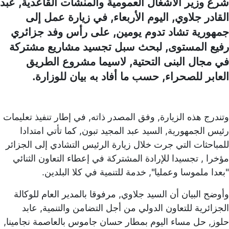
شرع وزير الأشغال العمومية والمنشآت القاعدية, عبد
القادر جلاوي, اليوم الأربعاء, في زيارة عمل إلى
جمهورية تشاد تدوم يومين, على رأس وفد جزائري
رفيع المستوى, لبحث سبل تجسيد مشاريع مشتركة
في مجال البنى التحتية, لاسيما مشروع الطريق
العابر للصحراء, حسب ما أفاد به بيان للوزارة.
وتندرج هذه الزيارة, وفق المصدر ذاته, في إطار تنفيذ تعليمات
رئيس الجمهورية, السيد عبد المجيد تبون, كما تأتي امتدادا
للمباحثات التي جرت خلال زيارة الرئيس التشادي إلى الجزائر
مؤخرا , تجسيدا للإرادة المشتركة في إعطاء التعاون الثنائي
"بعدا ملموسا وعمليا", خدمة للتنمية في كلا البلدين.
وأوضح البيان أن السيد جلاوي, مرفوقا بالمدير العام للوكالة
الجزائرية للتعاون الدولي من أجل التضامن والتنمية, عابد
حلوز, حل مساء اليوم بمطار حسان جاموس بالعاصمة نجامينا,