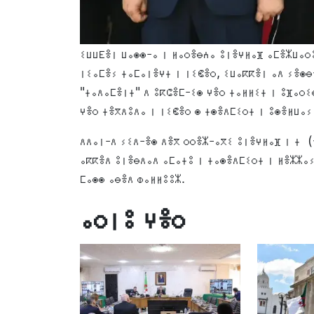
ⵉⵡⵡⴹⴻⵏ ⵡⴰⵙⵙ-ⴰ ⵏ ⵍⴰⵔⴻⴱⵄⴰ ⵓⵏⴻⵖⵍⴰⴼ ⴰⵎⴻⵣⵡⴰⵔⵓ
ⵏⵉⴰⵎⴻⵢ ⵜⴰⵎⴰⵏⴻⵖⵜ ⵏ ⵏⵉⵞⴻⵔ, ⵉⵡⴰⴽⴽⴻⵏ ⴰⴷ ⵢⴻⵙⴱ
"ⵜⴰⴷⴰⵎⴻⵏⵜ" ⴷ ⵓⴽⵛⴻⵎ-ⵉⵙ ⵖⴻⵔ ⵜⴰⵍⵍⵉⵜ ⵏ ⵓⴼⴰⵔⵉ
ⵖⴻⵔ ⵜⴻⴳⴷⵓⴷⴰ ⵏ ⵏⵉⵞⴻⵔ ⵙ ⵜⵙⴻⴷⵎⵉⵔⵜ ⵏ ⵓⵙⴻⵍⵡⴰⵢ
ⴷⴷⴰⵏ-ⴷ ⵢⵉⴷ-ⴻⵙ ⴷⴻⴳ ⵔⵔⴻⵣ-ⴰⴳⵉ ⵓⵏⴻⵖⵍⴰⴼ ⵏ ⵜ (
ⴰⴽⴽⴻⴷ ⵓⵏⴻⴱⴷⴰⴷ ⴰⵎⴰⵜⵓ ⵏ ⵜⴰⵙⴻⴷⵎⵉⵔⵜ ⵏ ⵍⴻⵣⵣⴰⵢ
ⵎⴰⵙⵙ ⴰⴱⴻⴷ ⵀⴰⵍⵍⵓⵓⵣ.
ⴰⵔⵏⵓ ⵖⴻⵔ