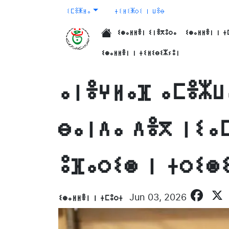
ⵉⵎⴻⵥⵍⴰ
ⵜⵉⵍⵉⵥⵔⵉ ⵏ ⵡⴻⴱ
ⵉⵙⴰⵍⵍⴻⵏ ⵉⵏⴻⴳⵓⵔⴰ
ⵉⵙⴰⵍⵍⴻⵏ ⵏ ⵜ
الرئيسية
ⵉⵙⴰⵍⵍⴻⵏ ⵏ ⵜⵉⵍⵉⴱⵉⵣⵢⵓⵏ
ⴰⵏⴻⵖⵍⴰⴼ ⴰⵎⴻⵣⵡ
ⴱⴰⵏⴷⴰ ⴷⴻⴳ ⵏⵉⴰ
ⵓⴼⴰⵔⵉⵙ ⵏ ⵜⵔⵉⵙ
Fa
ⵉⵙⴰⵍⵍⴻⵏ ⵏ ⵜⵎⵓⵔⵜ
Jun 03, 2026