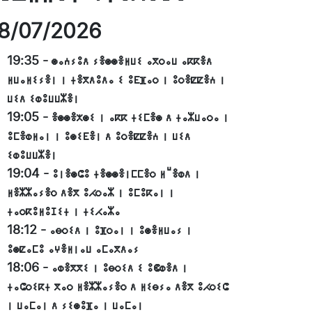
8/07/2026
19:35
-
ⵙⴰⵄⵢⵓⴷ ⵢⴻⵙⵙⴻⵍⵡⵉ ⴰⴳⵔⴰⵡ ⴰⴽⴽⴻⴷ
ⵍⵡⴰⵍⵉⵢⴻⵏ ⵏ ⵜⴻⴳⴷⵓⴷⴰ ⵉ ⵓⴹⴼⴰⵔ ⵏ ⵓⵔⴻⵇⵇⴻⵄ ⵏ
ⵡⵉⴷ ⵉⵀⵓⵡⵡⵣⴻⵏ
19:05
-
ⴻⵙⵙⴻⵅⵙⵉ ⵏ ⴰⴽⴽ ⵜⵉⵎⴻⵙ ⴷ ⵜⴰⵣⵡⴰⵔⴰ ⵏ
ⵓⵎⴻⵀⵍⴰⵏ ⵏ ⵓⵙⵉⴹⴻⵏ ⴷ ⵓⵔⴻⵇⵇⴻⵄ ⵏ ⵡⵉⴷ
ⵉⵀⵓⵡⵡⵣⴻⵏ
19:04
-
ⵓⵏⴻⵙⵛⵓ ⵜⴻⵙⵙⴻⵏⵎⵎⴻⵔ ⵍⵯⴻⵀⴷ ⵏ
ⵍⴻⵣⵣⴰⵢⴻⵔ ⴷⴻⴳ ⵓⵃⵔⴰⵣ ⵏ ⵓⵎⵓⴽⴰⵏ ⵏ
ⵜⴰⵔⴽⵓⵍⵓⵊⵉⵜ ⵏ ⵜⵉⵃⴰⵣⴰ
18:12
-
ⴰⴱⵔⵉⴷ ⵏ ⵓⴼⵔⴰⵏ ⵏ ⵓⵙⴻⵍⵡⴰⵢ ⵏ
ⵓⵙⵇⴰⵎⵓ ⴰⵖⴻⵍⵏⴰⵡ ⴰⵎⴰⴳⴷⴰⵢ
18:06
-
ⴰⵀⴻⴳⴳⵉ ⵏ ⵓⴱⵔⵉⴷ ⵉ ⵓⵞⵀⴻⴷ ⵏ
ⵜⴰⵛⵔⵉⴽⵜ ⴳⴰⵔ ⵍⴻⵣⵣⴰⵢⴻⵔ ⴷ ⵍⵉⴱⵢⴰ ⴷⴻⴳ ⵓⵃⵔⵉⵛ
ⵏ ⵡⴰⵎⴰⵏ ⴷ ⵢⵉⵙⵓⴼⴰ ⵏ ⵡⴰⵎⴰⵏ