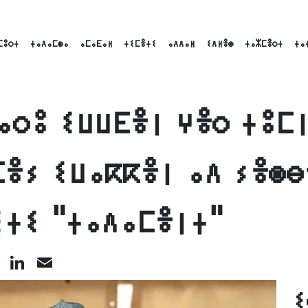
ⵎⵓⵔⵜ
ⵜⴰⴷⴰⵎⵙⴰ
ⴰⵎⴰⴹⴰⵍ
ⵜⵉⵎⴻⵜⵉ
ⴰⴷⴷⴰⵍ
ⵉⴷⵍⴻⵙ
ⵜⴰⵣⵎⴻⵔⵜ
ⵜⴰ
ⴰⵔⵓ ⵉⵡⵡⴹⴻⵏ ⵖⴻⵔ ⵜⵓⵎⵏ
ⵎⴻⵢ ⵉⵡⴰⴽⴽⴻⵏ ⴰⴷ ⵢⴻⵙⴱ
ⵉⵜⵉ "ⵜⴰⴷⴰⵎⴻⵏⵜ"
cebook
X
LinkedIn
Email
ⵉ