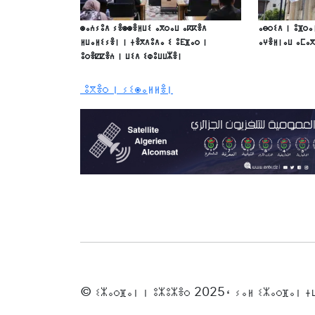
ⵙⴰⵄⵢⵓⴷ ⵢⴻⵙⵙⴻⵍⵡⵉ ⴰⴳⵔⴰⵡ ⴰⴽⴽⴻⴷ
ⴰⴱⵔⵉⴷ ⵏ ⵓⴼⵔⴰ
ⵍⵡⴰⵍⵉⵢⴻⵏ ⵏ ⵜⴻⴳⴷⵓⴷⴰ ⵉ ⵓⴹⴼⴰⵔ ⵏ
ⴰⵖⴻⵍⵏⴰⵡ ⴰⵎⴰ
ⵓⵔⴻⵇⵇⴻⵄ ⵏ ⵡⵉⴷ ⵉⵀⵓⵡⵡⵣⴻⵏ
ⵓⴳⴻⵔ ⵏ ⵢⵉⵙⴰⵍⵍⴻⵏ
© ⵉⵣⴰⵔⴼⴰⵏ ⵏ ⵓⵣⵓⵣⴻⵔ 2025، ⵢⴰⵍ ⵉⵣⴰⵔⴼⴰⵏ 