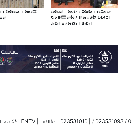
ⵏ ⵏ ⵓⵙⴻⵍⵡⴰⵢ ⵏ ⵓⵙⵇⴰⵎⵓ
ⴰⵀⴻⴳⴳⵉ ⵏ ⵓⴱⵔⵉⴷ ⵉ ⵓⵞⵀⴻⴷ ⵏ ⵜⴰⵛⵔⵉⴽⵜ
ⴳⴷⴰⵢ
ⴳⴰⵔ ⵍⴻⵣⵣⴰⵢⴻⵔ ⴷ ⵍⵉⴱⵢⴰ ⴷⴻⴳ ⵓⵃⵔⵉⵛ ⵏ
ⵡⴰⵎⴰⵏ ⴷ ⵢⵉⵙⵓⴼⴰ ⵏ ⵡⴰⵎⴰⵏ
ⵜⵡⴰⵃⴰⵔⵣⴻⵏ ENTV | ⴰⵙⵉⵡⴻⵍ : 023531010 | / 023531093 /