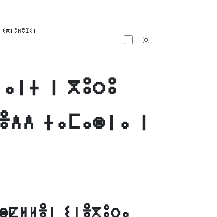
ⵜⵉⴽⵏⵓⵍⵓⵊⵉⵜ
Toggle theme
ⴰⵏⵜ ⵏ ⴳⵓⵔⵓ
ⴻⴷⴷ ⵜⴰⵎⴰⵙⵏⴰ ⵏ
ⵙⵇⵍⵍⴻⵏ ⵉⵏⴻⴳⵓⵔⴰ