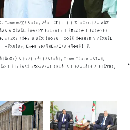
, ⵎⴰⵙⵙ ⵙⵉⴼⵉ ⵖⵔⵉⴱ, ⵖⴻⵔ ⵜⵓⵎⵏⴰⵏⵜ ⵏ ⴳⵓⵔⵓ ⴱⴰⵏⴷⴰ ⴷⴻⴳ
ⴻⴷⴷ ⵙ ⵓⵓⴷⴻⵎ ⵓⵙⵙⵍⵉⴼ ⵜⴰⵎⴰⵙⵏⴰ ⵏ ⵓⴼⴰⵔⵉⵙ ⵏ ⵜⵔⵉⵙⵉⵜⵉ
ⵙ. ⴰⵢⴰⴳⵉ ⵢⵓⵙⴰ-ⴷ ⴷⴻⴳ ⵓⴱⵔⵉⴷ ⵏ ⵔⵔⴻⵣ ⵓⵙⵙⵍⵉⴼ ⵉ ⵢⴻⵅⴷⴻⵎ
 ⵏ ⵜⴻⴳⴷⵓⴷⴰ, ⵎⴰⵙⵙ ⴰⴱⴷⴻⵍⵎⴰⴷⵊⵉⴷ ⵜⴻⴱⴱⵓⵓⵏⴻ.
ⴻⵏⴻⵔⴳⵢ) ⴷ ⵜⵢⵉⵏ ⵢⴻⵜⵜⵉⴷⵉⵔⴻⵏ, ⵎⴰⵙⵙ ⵎⵓⵔⴰⴷ ⴰⴷⵊⴰⵍ,
ⴻⵔ ⵏ ⵓⵏⵢⵓⴷⴷⵓ ⴰⴳⵔⴰⵖⵍⴰⵏ ⵉⵍⵎⴻⵏⴷ ⵏ ⵜⴷⴰⵎⴻⵏⵜ ⴷ ⵜⵏⴻⴼⵍⵉ,