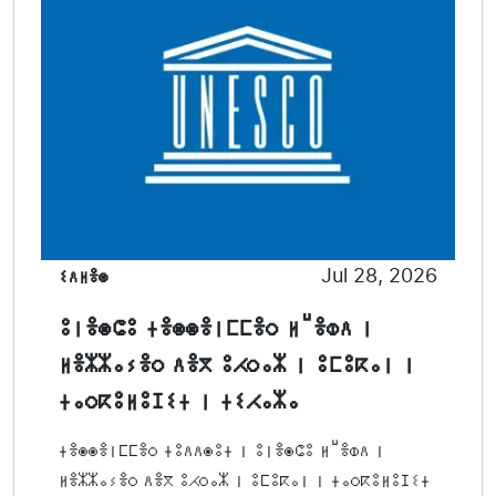
ⵉⴷⵍⴻⵙ
Jul 28, 2026
ⵓⵏⴻⵙⵛⵓ ⵜⴻⵙⵙⴻⵏⵎⵎⴻⵔ ⵍⵯⴻⵀⴷ ⵏ
ⵍⴻⵣⵣⴰⵢⴻⵔ ⴷⴻⴳ ⵓⵃⵔⴰⵣ ⵏ ⵓⵎⵓⴽⴰⵏ ⵏ
ⵜⴰⵔⴽⵓⵍⵓⵊⵉⵜ ⵏ ⵜⵉⵃⴰⵣⴰ
ⵜⴻⵙⵙⴻⵏⵎⵎⴻⵔ ⵜⵓⴷⴷⵙⵓⵜ ⵏ ⵓⵏⴻⵙⵛⵓ ⵍⵯⴻⵀⴷ ⵏ
ⵍⴻⵣⵣⴰⵢⴻⵔ ⴷⴻⴳ ⵓⵃⵔⴰⵣ ⵏ ⵓⵎⵓⴽⴰⵏ ⵏ ⵜⴰⵔⴽⵓⵍⵓⵊⵉⵜ