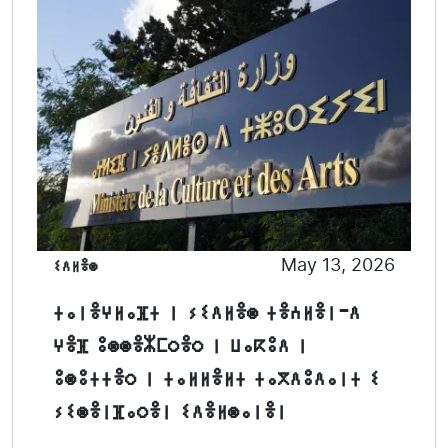
ⵉⴷⵍⴻⵙ
May 13, 2026
ⵜⴰⵏⴻⵖⵍⴰⴼⵜ ⵏ ⵢⵉⴷⵍⴻⵙ ⵜⴻⵄⵍⴻⵏ-ⴷ
ⵖⴻⴼ ⵓⵙⵙⴻⵣⵎⵔⴻⵔ ⵏ ⵡⴰⴽⵓⴷ ⵏ
ⵓⵙⵓⵜⵜⴻⵔ ⵏ ⵜⴰⵍⵍⴻⵍⵜ ⵜⴰⴳⴷⵓⴷⴰⵏⵜ ⵉ
ⵢⵉⵙⴻⵏⴼⴰⵔⴻⵏ ⵉⴷⴻⵍⵙⴰⵏⴻⵏ