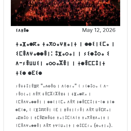
ⵉⴷⵍⴻⵙ
May 12, 2026
ⵜⴰⴼⴰⵙⴽⴰ ⵜⴰⴳⵔⴰⵖⵍⴰⵏⵜ ⵏ ⵙⵙⵉⵏⵉⵎⴰ ⵏ
ⵉⵎⴻⴷⵖⴰⵙⵙⴻⵏ: ⵓⴼⴰⵔⴰⵏ ⵏ ⵢⵉⵙⵓⵔⴰ ⵉ
ⴷ-ⵢⴻⵡⵡⵉⵏ ⴰⵔⵔⴰⵣⴻⵏ ⵏ ⵜⵙⴻⵎⵎⵓⵏⵜ
ⵜⵉⵙ ⵙⴹⵉⵙ
ⵢⴻⵜⵜⵓⵏⴻⴼⴽ "ⴰⵄⴱⴻⵕ ⵏ ⴷⵉⵀⵢⴰ" ⵉ ⵢⵉⵙⵓⵔⴰ ⵉ ⴷ-
ⵢⴻⵔⵏⴰⵏ ⴷⴻⴳ ⵜⴻⵎⵣⵉⵣⴻⵍⵜ ⵏ ⵜⴼⴰⵙⴽⴰ ⵏ
ⵉⵎⴻⴷⵖⴰⵙⵙⴻⵏ ⵏ ⵙⵙⵉⵏⵉⵎⴰ ⴷⴻⴳ ⵜⵙⴻⵎⵎⵓⵏⵜ-ⵉⵙ ⵜⵉⵙ
ⵙⴹⵉⵙ, ⵉ ⵉⴼⵓⴽⴽⴻⵏ ⵉⴹ ⵏ ⵍⴻⵜⵏⵉⵢⴻⵏ ⴷⴻⴳ ⵡⴻⵎⴽⴰⵏ
ⴰⵇⴱⵓⵔ ⵏ ⵜⵎⴻⵇⴱⴻⵕⵜ ⵜⴰⵏⵓⵎⵉⴷⵉⵜ ⵜⴰⴳⴻⵍⴷⴰⵏⵜ ⵏ
ⵉⵎⴻⴷⵖⴰⵙⵙⴻⵏ ⴷⴻⴳ ⵜⵖⵉⵡⴰⵏⵜ ⵏ ⴱⵓⵎⵎⵢⴰ (ⴱⴰⵜⵏⴰ).