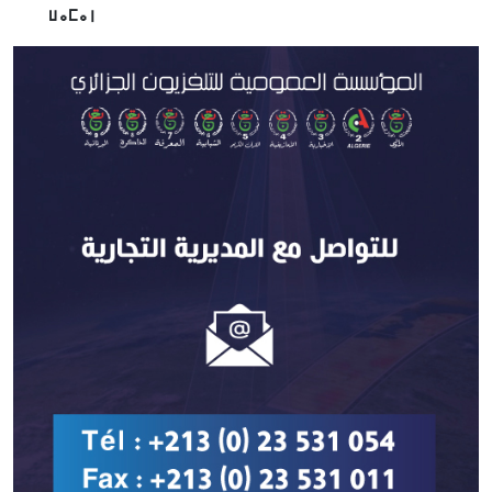
ⵡⴰⵎⴰⵏ