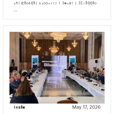
ⴰⴳⵉ ⵇⴻⵔⴷⵛⴻⵏ ⵜⴰⵔⵔⴰⵢⵉⵏ ⵉ ⵓⵙⴰⵍⵉ ⵏ ⵓⵎⵢⴻⵛⵛⴻⵔ
...
ⵉⴷⵍⴻⵙ
May 17, 2026