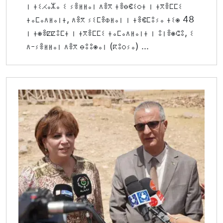
ⵏ ⵜⵉⵃⴰⵣⴰ ⵉ ⵢⴻⵍⵍⴰⵏ ⴷⴻⴳ ⵜⴻⴱⵞⵉⵔⵜ ⵏ ⵜⴳⴻⵎⵎⵉ
ⵜⴰⵎⴰⴷⵍⴰⵏⵜ, ⴷⴻⴳ ⵢⵉⵎⴻⵀⵍⴰⵏ ⵏ ⵜⴻⵞⵎⵓⵢⴰ ⵜⵉⵙ 48
ⵏ ⵜⵙⴻⵇⵇⵓⵎⵜ ⵏ ⵜⴳⴻⵎⵎⵉ ⵜⴰⵎⴰⴷⵍⴰⵏⵜ ⵏ ⵓⵏⴻⵙⵛⵓ, ⵉ
ⴷ-ⵢⴻⵍⵍⴰⵏ ⴷⴻⴳ ⴱⵓⵓⵙⴰⵏ (ⴽⵓⵔⵢⴰ) ...