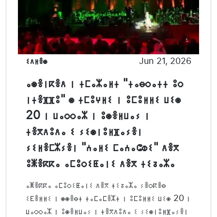
ⵉⴷⵍⴻⵙ
Jun 21, 2026
ⴰⵙⴻⵏⴽⴻⴷ ⵏ ⵜⵎⴰⵣⴰⵍⵜ "ⵜⴰⴱⵔⴰⵜⵜ ⵓⵔ
ⵏⵜⴻⴼⴼⵓ" ⵙ ⵜⵎⵓⵖⵍⵉ ⵏ ⵓⵎⵓⵍⵍⵉ ⵡⵉⵙ
20 ⵏ ⵡⴰⵔⵔⴰⵣ ⵏ ⵓⵙⴻⵍⵡⴰⵢ ⵏ
ⵜⴻⴳⴷⵓⴷⴰ ⵉ ⵢⵉⵙⵏⵓⵍⴼⴰⵢⴻⵏ
ⵢⵉⵍⴻⵎⵣⵢⴻⵏ "ⵄⴰⵍⵉ ⵎⴰⵄⴰⵛⵀⵉ" ⴷⴻⴳ
ⵓⵥⴻⴽⴽⴰ ⴰⵎⵓⵔⵉⵟⴰⵏⵉ ⴷⴻⴳ ⵜⵉⵒⴰⵣⴰ
ⴰⵥⴻⴽⴽⴰ ⴰⵎⵓⵔⵉⵟⴰⵏⵉ ⴷⴻⴳ ⵜⵉⵒⴰⵣⴰ ⵢⴻⵔⴽⴻⴱ
ⵉⴹⴻⵍⵍⵉ ⵏ ⵙⵙⴻⴱⵜ ⵜⴰⵎⴰⵎⴻⵣⵜ ⵏ ⵓⵎⵓⵍⵍⵉ ⵡⵉⵙ 20 ⵏ
ⵡⴰⵔⵔⴰⵣ ⵏ ⵓⵙⴻⵍⵡⴰⵢ ⵏ ⵜⴻⴳⴷⵓⴷⴰ ⵉ ⵢⵉⵙⵏⵓⵍⴼⴰⵢⴻⵏ