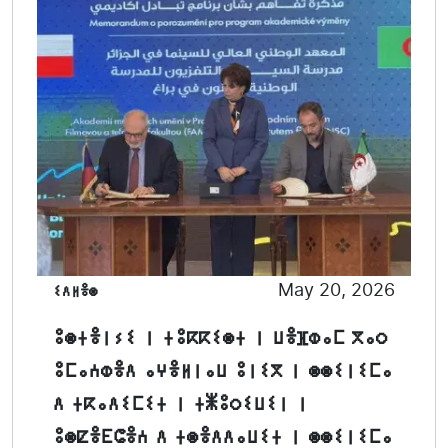
ⵉⴷⵍⴻⵙ
May 20, 2026
ⵓⵙⵜⴻⵏⵢⵉ ⵏ ⵜⵓⴽⴽⵉⵙⵜ ⵏ ⵡⴻⴼⵀⴰⵎ ⴳⴰⵔ
ⵓⵎⴰⵄⵀⴻⴷ ⴰⵖⴻⵍⵏⴰⵡ ⵓⵏⵉⴳ ⵏ ⵙⵙⵉⵏⵉⵎⴰ
ⴷ ⵜⴽⴰⴷⵉⵎⵉⵜ ⵏ ⵜⵥⵓⵔⵉⵡⵉⵏ ⵏ
ⵓⵙⵇⴻⴹⵛⴻⵄ ⴷ ⵜⵙⴻⴷⴷⴰⵡⵉⵜ ⵏ ⵙⵙⵉⵏⵉⵎⴰ