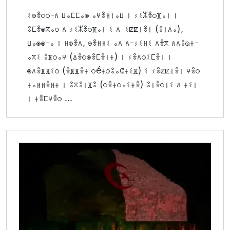
ⵉⴱⴻⵔⵔ-ⴷ ⵡⴰⵎⵎⴰⵙ ⴰⵖⴻⵍⵏⴰⵡ ⵏ ⵢⵉⵣⴻⵔⴼⴰⵏ ⵏ
ⵓⵎⴻⵙⴽⴰⵔ ⴷ ⵢⵉⵣⴻⵔⴼⴰⵏ ⵉ ⴷ-ⵉⵇⵇⵏⴻⵏ (ⵓⵏⴷⴰ),
ⵡⴰⵙⵙ-ⴰ ⵏ ⵍⵀⴻⴷ, ⴱⴻⵍⵍⵉ ⴰⴷ ⴷ-ⵢⵉⵍⵉ ⴷⴻⴳ ⴷⴷⵓⵕⵜ-
ⴰⴳⵉ ⵓⴼⵔⴰⵖ (ⵠⴻⵔⵙⴻⵎⴻⵏⵜ) ⵏ ⵢⴻⴷⵔⵉⵎⴻⵏ ⵏ
ⵙⴷⴻⴼⴼⵉⵔ (ⴻⴼⴼⴻⵜ ⵔéⵜⵔⵓⴰⵛⵜⵉⴼ) ⵉ ⵢⴻⵇⵇⵏⴻⵏ ⵖⴻⵔ
ⵜⴰⵍⵍⴻⵍⵜ ⵏ ⵓⴳⵓⵏⴼⵓ (ⵔⴻⵜⵔⴰⵉⵜⴻ) ⵓⵏⴻⵔⵏⵉ ⴷ ⵜⵉⵏ
ⵏ ⵜⴻⵎⵖⴻⵔ ...