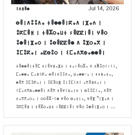
ⵉⴷⵍⴻⵙ
Jul 14, 2026
ⴱⴻⵏⴷⵓⵓⴷⴰ ⵜⴻⵙⵙⴻⵏⴽⴰⴷ ⵏⴼⴰⵄ ⵏ
ⵓⴽⵎⴻⵍ ⵏ ⵜⴻⵣⵔⴰⵡⵜ ⵢⴻⵇⵇⵏⴻⵏ ⵖⴻⵔ
ⵓⵙⴻⵏⴼⴰⵔ ⵏ ⵓⴱⴻⵇⵇⴻⵙ ⴷ ⵓⴼⵔⴰⴳ ⵏ
ⵓⵎⵓⴽⴰⵏ ⴰⵇⴱⵓⵔ ⵏ ⵉⵎⴰⴷⴳⵀⴰⵙⵙⴻⵏ
ⵜⴻⵙⵙⴻⵏⵜⴻⵎ ⵜⵏⴻⵖⵍⴰⴼⵜ ⵏ ⵜⴰⵢⴻⵔⵣⴰ ⴷ ⵜⵥⵓⵔⵉⵢⵉⵏ,
ⵎⴰⵙⵙⴰ ⵎⴰⵍⵉⴽⴰ ⴱⴻⵏⴷⵓⵓⴷⴰ, ⵡⴰⵙⵙ-ⴰ ⵏ ⵜⵜⵍⴰⵜⴰ,
ⵙⴻⴳ ⵓⵎⵓⴽⴰⵏ ⵏ ⵓⴹⴻⵔⴼ ⵓⵏⵓⵎⵉⴷⵉ ⴰⴳⴻⵍⴷⴰⵏ ⵏ
ⵉⵎⴰⴷⴳⵀⴰⵙⵙⴻⵏ ⴷⴻⴳ ⵜⴻⵖⵉⵡⴰⵏⵜ ⵏ ⴱⵓⵓⵎⵉⴰ, ⴷⴻⴳ
ⵜⴰⴳⴳⴰⵔⴰ ⵏ ⵔⵔⴻⵣ-ⵉⵙ ⵖⴻⵔ ⴱⴰⵜⵏⴰ, ⵖⴻⴼ "ⵏⴼⴰⵄ ⵏ
ⵓⴽⵎⴻⵍ ⵏ ⵜⴻⵣⵔⴰⵡⵜ ⵢⴻⵇⵇⵏⴻⵏ ⵖⴻⵔ ⵓⵙⴻⵏⴼⴰⵔ ⵏ ...