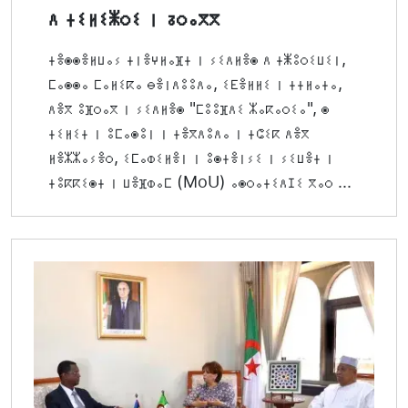
ⴷ ⵜⵉⵍⵉⵥⵔⵉ ⵏ ⵒⵔⴰⴳⴳ
ⵜⴻⵙⵙⴻⵍⵡⴰⵢ ⵜⵏⴻⵖⵍⴰⴼⵜ ⵏ ⵢⵉⴷⵍⴻⵙ ⴷ ⵜⵥⵓⵔⵉⵡⵉⵏ,
ⵎⴰⵙⵙⴰ ⵎⴰⵍⵉⴽⴰ ⴱⴻⵏⴷⵓⵓⴷⴰ, ⵉⴹⴻⵍⵍⵉ ⵏ ⵜⵜⵍⴰⵜⴰ,
ⴷⴻⴳ ⵓⴼⵔⴰⴳ ⵏ ⵢⵉⴷⵍⴻⵙ "ⵎⵓⵓⴼⴷⵉ ⵣⴰⴽⴰⵔⵉⴰ", ⵙ
ⵜⵉⵍⵉⵜ ⵏ ⵓⵎⴰⵙⵓⵏ ⵏ ⵜⴻⴳⴷⵓⴷⴰ ⵏ ⵜⵛⵉⴽ ⴷⴻⴳ
ⵍⴻⵣⵣⴰⵢⴻⵔ, ⵉⵎⴰⵀⵉⵍⴻⵏ ⵏ ⵓⵙⵜⴻⵏⵢⵉ ⵏ ⵢⵉⵡⴻⵜ ⵏ
ⵜⵓⴽⴽⵉⵙⵜ ⵏ ⵡⴻⴼⵀⴰⵎ (MoU) ⴰⵙⵔⴰⵜⵉⴷⵊⵉ ⴳⴰⵔ ...