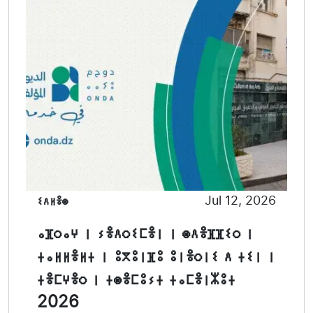
ⵉⴷⵍⴻⵙ
Jul 12, 2026
ⴰⴼⵔⴰⵖ ⵏ ⵢⴻⴷⵔⵉⵎⴻⵏ ⵏ ⵙⴷⴻⴼⴼⵉⵔ ⵏ
ⵜⴰⵍⵍⴻⵍⵜ ⵏ ⵓⴳⵓⵏⴼⵓ ⵓⵏⴻⵔⵏⵉ ⴷ ⵜⵉⵏ ⵏ
ⵜⴻⵎⵖⴻⵔ ⵏ ⵜⵙⴻⵎⵓⵢⵜ ⵜⴰⵎⴻⵏⵣⵓⵜ
2026