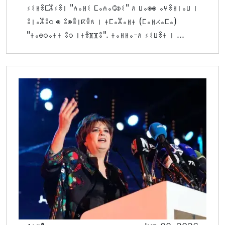
ⵢⵉⵍⴻⵎⵣⵢⴻⵏ "ⵄⴰⵍⵉ ⵎⴰⵄⴰⵛⵀⵉ" ⴷ ⵡⴰⵙⵙ ⴰⵖⴻⵍⵏⴰⵡ ⵏ
ⵓⵏⴰⵣⵓⵔ ⵙ ⵓⵙⴻⵏⴽⴻⴷ ⵏ ⵜⵎⴰⵣⴰⵍⵜ (ⵎⴰⵍⵃⴰⵎⴰ)
"ⵜⴰⴱⵔⴰⵜⵜ ⵓⵔ ⵏⵜⴻⴼⴼⵓ". ⵜⴰⵍⵍⴰ-ⴷ ⵢⵉⵡⴻⵜ ⵏ ...