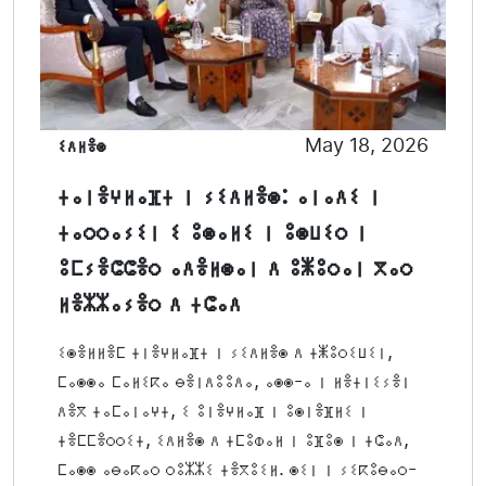
ⵉⴷⵍⴻⵙ
May 18, 2026
ⵜⴰⵏⴻⵖⵍⴰⴼⵜ ⵏ ⵢⵉⴷⵍⴻⵙ: ⴰⵏⴰⴷⵉ ⵏ
ⵜⴰⵔⵔⴰⵢⵉⵏ ⵉ ⵓⵙⴰⵍⵉ ⵏ ⵓⵙⵡⵉⵔ ⵏ
ⵓⵎⵢⴻⵛⵛⴻⵔ ⴰⴷⴻⵍⵙⴰⵏ ⴷ ⵓⵥⵓⵔⴰⵏ ⴳⴰⵔ
ⵍⴻⵣⵣⴰⵢⴻⵔ ⴷ ⵜⵛⴰⴷ
ⵉⵙⴻⵍⵍⴻⵎ ⵜⵏⴻⵖⵍⴰⴼⵜ ⵏ ⵢⵉⴷⵍⴻⵙ ⴷ ⵜⵥⵓⵔⵉⵡⵉⵏ,
ⵎⴰⵙⵙⴰ ⵎⴰⵍⵉⴽⴰ ⴱⴻⵏⴷⵓⵓⴷⴰ, ⴰⵙⵙ-ⴰ ⵏ ⵍⴻⵜⵏⵉⵢⴻⵏ
ⴷⴻⴳ ⵜⴰⵎⴰⵏⴰⵖⵜ, ⵉ ⵓⵏⴻⵖⵍⴰⴼ ⵏ ⵓⵙⵏⴻⴼⵍⵉ ⵏ
ⵜⴻⵎⵎⴻⵔⵔⵉⵜ, ⵉⴷⵍⴻⵙ ⴷ ⵜⵎⵓⵀⴰⵍ ⵏ ⵓⴼⵓⵙ ⵏ ⵜⵛⴰⴷ,
ⵎⴰⵙⵙ ⴰⴱⴰⴽⴰⵔ ⵔⵓⵣⵣⵉ ⵜⴻⴳⵓⵉⵍ. ⵙⵉⵏ ⵏ ⵢⵉⴽⵓⴱⴰⵔ-