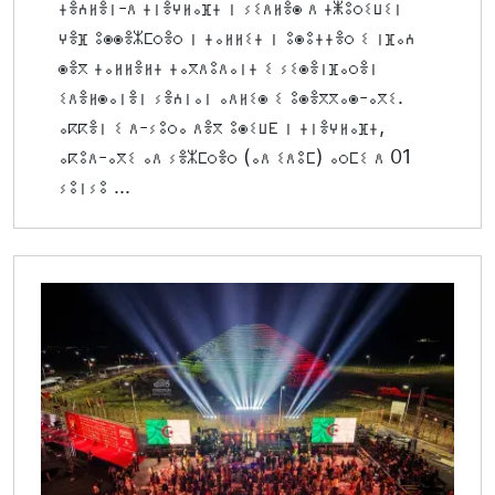
ⵜⴻⵄⵍⴻⵏ-ⴷ ⵜⵏⴻⵖⵍⴰⴼⵜ ⵏ ⵢⵉⴷⵍⴻⵙ ⴷ ⵜⵥⵓⵔⵉⵡⵉⵏ
ⵖⴻⴼ ⵓⵙⵙⴻⵣⵎⵔⴻⵔ ⵏ ⵜⴰⵍⵍⵉⵜ ⵏ ⵓⵙⵓⵜⵜⴻⵔ ⵉ ⵏⴼⴰⵄ
ⵙⴻⴳ ⵜⴰⵍⵍⴻⵍⵜ ⵜⴰⴳⴷⵓⴷⴰⵏⵜ ⵉ ⵢⵉⵙⴻⵏⴼⴰⵔⴻⵏ
ⵉⴷⴻⵍⵙⴰⵏⴻⵏ ⵢⴻⵄⵏⴰⵏ ⴰⴷⵍⵉⵙ ⵉ ⵓⵙⴻⴳⴳⴰⵙ-ⴰⴳⵉ.
ⴰⴽⴽⴻⵏ ⵉ ⴷ-ⵢⵓⵔⴰ ⴷⴻⴳ ⵓⵙⵉⵡⴹ ⵏ ⵜⵏⴻⵖⵍⴰⴼⵜ,
ⴰⴽⵓⴷ-ⴰⴳⵉ ⴰⴷ ⵢⴻⵣⵎⵔⴻⵔ (ⴰⴷ ⵉⴷⵓⵎ) ⴰⵔⵎⵉ ⴷ 01
ⵢⵓⵏⵢⵓ ...