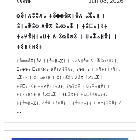
ⵉⴷⵍⴻⵙ
Jun 08, 2026
ⴱⴻⵏⴷⵓⵓⴷⴰ ⵜⴻⵙⵙⴻⴽⵏⴻⴷ ⴰⵣⴰⵍ ⵏ
ⵓⵏⴰⵥⵓⵔ ⴷⴻⴳ ⵓⵃⵔⴰⵣ ⵏ ⵜⵓⵎⴰⵏⵉⵜ
ⵜⴰⵖⴻⵍⵏⴰⵡⵜ ⴷ ⵓⵕⵓⵚⵓ ⵏ ⵡⴰⵣⴰⵍⴻⵏ ⵏ
ⵜⵉⵍⵉⵍⵉⵜ
ⵜⴻⵙⵙⴻⴽⵏⴻⴷ ⵜⵏⴻⵀⵍⴰⴼⵜ ⵏ ⵢⵉⴷⵍⴻⵙ ⴷ ⵜⵥⵓⵔⵉⵡⵉⵏ,
ⵎⴰⵙⵙⴰ ⵎⴰⵍⵉⴽⴰ ⴱⴻⵏⴷⵓⵓⴷⴰ, ⴰⵙⵙ-ⴰ ⵏ ⵍⴻⵜⵏⵉⵢⴻⵏ,
ⴰⵣⴰⵍ ⵏ ⵓⵎⴰⵀⵉⵍ ⵏ ⵓⵏⴰⵥⵓⵔ ⴷⴻⴳ ⵓⵃⵔⴰⵣ ⵏ
ⵜⵓⵎⴰⵏⵉⵜ ⵜⴰⵖⴻⵍⵏⴰⵡⵜ, ⵓⵕⵓⵚⵓ ⵏ ⵡⴰⵣⴰⵍⴻⵏ ⵏ
ⵜⵉⵍⵉⵍⵉⵜ ⴷ ⵓⵃⵔⴰⵣ ⵏ ⵜⵎⴻⴽⵜⵉ ⵜⴰⵎⴻⵣⴷⴰⵢⵜ.
ⵜⵏⴻⵀⵍⴰⴼⵜ, ⴷⴻⴳ ⵢⵉⵡⴻⵜ ⵏ ⵜⴻⴱⵔⴰⵜⵜ ⵉ ⴷ-ⵜⵓⵣⴻⵏ ⵉ
...