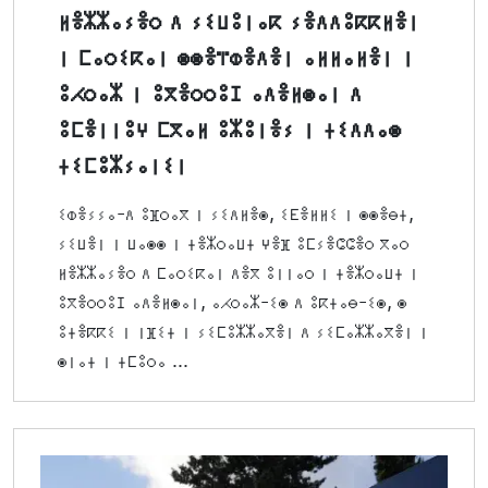
ⵍⴻⵣⵣⴰⵢⴻⵔ ⴷ ⵢⵉⵡⵓⵏⴰⴽ ⵢⴻⴷⴷⵓⴽⴽⵍⴻⵏ
ⵏ ⵎⴰⵔⵉⴽⴰⵏ ⵙⵙⴻⴶⵀⴻⴷⴻⵏ ⴰⵍⵍⴰⵍⴻⵏ ⵏ
ⵓⵃⵔⴰⵣ ⵏ ⵓⴳⴻⵔⵔⵓⵊ ⴰⴷⴻⵍⵙⴰⵏ ⴷ
ⵓⵎⴻⵏⵏⵓⵖ ⵎⴳⴰⵍ ⵓⵣⵓⵏⴻⵢ ⵏ ⵜⵉⴷⴷⴰⵙ
ⵜⵉⵎⵓⵣⵢⴰⵏⵉⵏ
ⵉⵀⴻⵢⵢⴰ-ⴷ ⵓⴼⵔⴰⴳ ⵏ ⵢⵉⴷⵍⴻⵙ, ⵉⴹⴻⵍⵍⵉ ⵏ ⵙⵙⴻⴱⵜ,
ⵢⵉⵡⴻⵏ ⵏ ⵡⴰⵙⵙ ⵏ ⵜⴻⵣⵔⴰⵡⵜ ⵖⴻⴼ ⵓⵎⵢⴻⵛⵛⴻⵔ ⴳⴰⵔ
ⵍⴻⵣⵣⴰⵢⴻⵔ ⴷ ⵎⴰⵔⵉⴽⴰⵏ ⴷⴻⴳ ⵓⵏⵏⴰⵔ ⵏ ⵜⴻⵣⵔⴰⵡⵜ ⵏ
ⵓⴳⴻⵔⵔⵓⵊ ⴰⴷⴻⵍⵙⴰⵏ, ⴰⵃⵔⴰⵣ-ⵉⵙ ⴷ ⵓⴽⵜⴰⴱ-ⵉⵙ, ⵙ
ⵓⵜⴻⴽⴽⵉ ⵏ ⵏⴼⵉⵜ ⵏ ⵢⵉⵎⵓⵣⵣⴰⴳⴻⵏ ⴷ ⵢⵉⵎⴰⵣⵣⴰⴳⴻⵏ ⵏ
ⵙⵏⴰⵜ ⵏ ⵜⵎⵓⵔⴰ ...