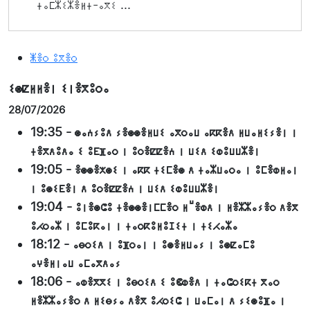
ⵜⴰⵎⵣⵉⵣⴻⵍⵜ-ⴰⴳⵉ ...
ⵥⴻⵔ ⵓⴳⴻⵔ
ⵉⵙⵇⵍⵍⴻⵏ ⵉⵏⴻⴳⵓⵔⴰ
28/07/2026
19:35
-
ⵙⴰⵄⵢⵓⴷ ⵢⴻⵙⵙⴻⵍⵡⵉ ⴰⴳⵔⴰⵡ ⴰⴽⴽⴻⴷ ⵍⵡⴰⵍⵉⵢⴻⵏ ⵏ
ⵜⴻⴳⴷⵓⴷⴰ ⵉ ⵓⴹⴼⴰⵔ ⵏ ⵓⵔⴻⵇⵇⴻⵄ ⵏ ⵡⵉⴷ ⵉⵀⵓⵡⵡⵣⴻⵏ
19:05
-
ⴻⵙⵙⴻⵅⵙⵉ ⵏ ⴰⴽⴽ ⵜⵉⵎⴻⵙ ⴷ ⵜⴰⵣⵡⴰⵔⴰ ⵏ ⵓⵎⴻⵀⵍⴰⵏ
ⵏ ⵓⵙⵉⴹⴻⵏ ⴷ ⵓⵔⴻⵇⵇⴻⵄ ⵏ ⵡⵉⴷ ⵉⵀⵓⵡⵡⵣⴻⵏ
19:04
-
ⵓⵏⴻⵙⵛⵓ ⵜⴻⵙⵙⴻⵏⵎⵎⴻⵔ ⵍⵯⴻⵀⴷ ⵏ ⵍⴻⵣⵣⴰⵢⴻⵔ ⴷⴻⴳ
ⵓⵃⵔⴰⵣ ⵏ ⵓⵎⵓⴽⴰⵏ ⵏ ⵜⴰⵔⴽⵓⵍⵓⵊⵉⵜ ⵏ ⵜⵉⵃⴰⵣⴰ
18:12
-
ⴰⴱⵔⵉⴷ ⵏ ⵓⴼⵔⴰⵏ ⵏ ⵓⵙⴻⵍⵡⴰⵢ ⵏ ⵓⵙⵇⴰⵎⵓ
ⴰⵖⴻⵍⵏⴰⵡ ⴰⵎⴰⴳⴷⴰⵢ
18:06
-
ⴰⵀⴻⴳⴳⵉ ⵏ ⵓⴱⵔⵉⴷ ⵉ ⵓⵞⵀⴻⴷ ⵏ ⵜⴰⵛⵔⵉⴽⵜ ⴳⴰⵔ
ⵍⴻⵣⵣⴰⵢⴻⵔ ⴷ ⵍⵉⴱⵢⴰ ⴷⴻⴳ ⵓⵃⵔⵉⵛ ⵏ ⵡⴰⵎⴰⵏ ⴷ ⵢⵉⵙⵓⴼⴰ ⵏ