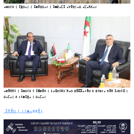
ⴰⴱⵔⵉⴷ ⵏ ⵓⴼⵔⴰⵏ ⵏ ⵓⵙⴻⵍⵡⴰⵢ ⵏ ⵓⵙⵇⴰⵎⵓ ⴰⵖⴻⵍⵏⴰⵡ ⴰⵎⴰⴳⴷⴰⵢ
ⴰⵀⴻⴳⴳⵉ ⵏ ⵓⴱⵔⵉⴷ ⵉ ⵓⵞⵀⴻⴷ ⵏ ⵜⴰⵛⵔⵉⴽⵜ ⴳⴰⵔ ⵍⴻⵣⵣⴰⵢⴻⵔ ⴷ ⵍⵉⴱⵢⴰ ⴷⴻⴳ ⵓⵃⵔⵉⵛ ⵏ
ⵡⴰⵎⴰⵏ ⴷ ⵢⵉⵙⵓⴼⴰ ⵏ ⵡⴰⵎⴰⵏ
ⵓⴳⴻⵔ ⵏ ⵢⵉⵙⴰⵍⵍⴻⵏ