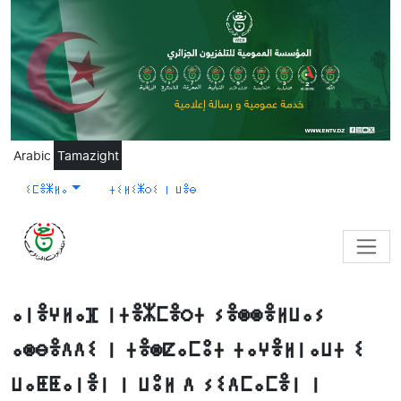
Skip to main content
Arabic
Tamazight
ⵉⵎⴻⵥⵍⴰ
ⵜⵉⵍⵉⵥⵔⵉ ⵏ ⵡⴻⴱ
ⴰⵏⴻⵖⵍⴰⴼ ⵏⵜⴻⵣⵎⴻⵔⵜ ⵢⴻⵙⵙⴻⵍⵡⴰⵢ
ⴰⵙⴱⴻⴷⴷⵉ ⵏ ⵜⴻⵙⵇⴰⵎⵓⵜ ⵜⴰⵖⴻⵍⵏⴰⵡⵜ ⵉ
ⵡⴰⵟⵟⴰⵏⴻⵏ ⵏ ⵡⵓⵍ ⴷ ⵢⵉⴷⵎⴰⵎⴻⵏ ⵏ