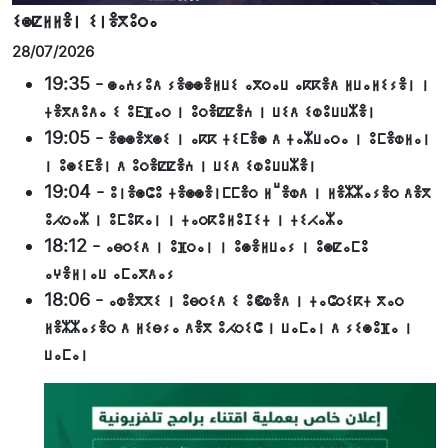
ⵉⵙⵇⵍⵍⴻⵏ ⵉⵏⴻⴳⵓⵔⴰ
28/07/2026
19:35
-
ⵙⴰⵄⵢⵓⴷ ⵢⴻⵙⵙⴻⵍⵡⵉ ⴰⴳⵔⴰⵡ ⴰⴽⴽⴻⴷ ⵍⵡⴰⵍⵉⵢⴻⵏ ⵏ
ⵜⴻⴳⴷⵓⴷⴰ ⵉ ⵓⴹⴼⴰⵔ ⵏ ⵓⵔⴻⵇⵇⴻⵄ ⵏ ⵡⵉⴷ ⵉⵀⵓⵡⵡⵣⴻⵏ
19:05
-
ⴻⵙⵙⴻⵅⵙⵉ ⵏ ⴰⴽⴽ ⵜⵉⵎⴻⵙ ⴷ ⵜⴰⵣⵡⴰⵔⴰ ⵏ ⵓⵎⴻⵀⵍⴰⵏ
ⵏ ⵓⵙⵉⴹⴻⵏ ⴷ ⵓⵔⴻⵇⵇⴻⵄ ⵏ ⵡⵉⴷ ⵉⵀⵓⵡⵡⵣⴻⵏ
19:04
-
ⵓⵏⴻⵙⵛⵓ ⵜⴻⵙⵙⴻⵏⵎⵎⴻⵔ ⵍⵯⴻⵀⴷ ⵏ ⵍⴻⵣⵣⴰⵢⴻⵔ ⴷⴻⴳ
ⵓⵃⵔⴰⵣ ⵏ ⵓⵎⵓⴽⴰⵏ ⵏ ⵜⴰⵔⴽⵓⵍⵓⵊⵉⵜ ⵏ ⵜⵉⵃⴰⵣⴰ
18:12
-
ⴰⴱⵔⵉⴷ ⵏ ⵓⴼⵔⴰⵏ ⵏ ⵓⵙⴻⵍⵡⴰⵢ ⵏ ⵓⵙⵇⴰⵎⵓ
ⴰⵖⴻⵍⵏⴰⵡ ⴰⵎⴰⴳⴷⴰⵢ
18:06
-
ⴰⵀⴻⴳⴳⵉ ⵏ ⵓⴱⵔⵉⴷ ⵉ ⵓⵞⵀⴻⴷ ⵏ ⵜⴰⵛⵔⵉⴽⵜ ⴳⴰⵔ
ⵍⴻⵣⵣⴰⵢⴻⵔ ⴷ ⵍⵉⴱⵢⴰ ⴷⴻⴳ ⵓⵃⵔⵉⵛ ⵏ ⵡⴰⵎⴰⵏ ⴷ ⵢⵉⵙⵓⴼⴰ ⵏ
ⵡⴰⵎⴰⵏ