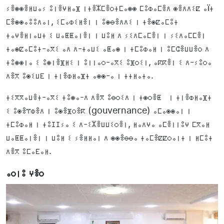
ⵢⴻⵙⵙⴻⵍⵡⴰⵢ ⵓⵏⴻⵖⵍⴰⴼ ⵏⵜⴻⵣⵎⴻⵔⵜⵎⴰⵙⵙ ⵎⵓⵀⴰⵎⴻⴷ ⵙⴻⴷⴷⵉⵇ ⴰïⵜ
ⵎⴻⵙⵙⴰⵓⵓⴷⴰⵏ, ⵉⵎⴰⵀⵉⵍⴻⵏ ⵏ ⵓⵙⴱⴻⴷⴷⵉ ⵏ ⵜⴻⵙⵇⴰⵎⵓⵜ
ⵜⴰⵖⴻⵍⵏⴰⵡⵜ ⵉ ⵡⴰⵟⵟⴰⵏⴻⵏ ⵏ ⵡⵓⵍ ⴷ ⵢⵉⴷⵎⴰⵎⴻⵏ ⵏ ⵢⵉⴷⴰⵎⵎⴻⵏ
ⵜⴰⵙⵇⴰⵎⵓⵜ-ⴰⴳⵉ ⴰⴷ ⴷ-ⵜⴰⵡⵉ ⴰⵟⴰⵙ ⵏ ⵜⵎⵓⵀⴰⵍ ⵏ ⵓⵎⵛⴻⵡⵡⴻⵔ ⴷ
ⵜⵓⵙⵙⵏⴰ ⵉ ⵓⵙⵏⴻⴼⵍⵉ ⵏ ⵓⵏⵏⴰⵔ-ⴰⴳⵉ ⵓⴼⵔⵉⵏ, ⴰⴽⴽⴻⵏ ⵉ ⴷ-ⵢⵓⵔⴰ
ⴷⴻⴳ ⵓⵙⵉⵡⴹ ⵏ ⵜⵏⴻⵀⵍⴰⴼⵜ ⴰⵙⵙ-ⴰ ⵏ ⵜⵜⵍⴰⵜⴰ.
ⵜⵉⴳⴳⴰⵡⴻⵜ-ⴰⴳⵉ ⵜⵓⵙⴰ-ⴷ ⴷⴻⴳ ⵓⴱⵔⵉⴷ ⵏ ⵜⵙⵔⴻⵟ ⵏ ⵜⵏⴻⵀⵍⴰⴼⵜ
ⵉ ⵓⵙⴻⴶⵀⴻⴷ ⵏ ⵓⵙⴻⴼⵔⴻⴽ (gouvernance) ⴰⵎⴰⵙⵙⴰⵏ ⵏ
ⵜⵎⵓⵀⴰⵍ ⵏ ⵜⵓⵊⵊⵢⴰ ⵉ ⴷ-ⵉⵣⴻⵡⵡⵉⵔⴻⵏ, ⵍⴰⴷⵖⴰ ⴰⵎⴻⵏⵏⵓⵖ ⵎⴳⴰⵍ
ⵡⴰⵟⵟⴰⵏⴻⵏ ⵏ ⵡⵓⵍ ⵉ ⵢⴻⵍⵍⴰⵏ ⴷ ⵙⵙⴻⴱⴱⴰ ⵜⴰⵎⴻⵇⵇⵔⴰⵏⵜ ⵏ ⵍⵎⵓⵜ
ⴷⴻⴳ ⵓⵎⴰⴹⴰⵍ.
ⴰⵔⵏⵓ ⵖⴻⵔ