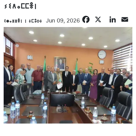
ⵢⵉⴷⴰⵎⵎⴻⵏ
Facebook
X
Lin
E
ⵉⵙⴰⵍⵍⴻⵏ ⵏ ⵜⵎⵓⵔⵜ
Jun 09, 2026