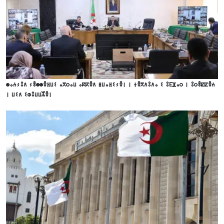
ⵙⴰⵄⵢⵓⴷ ⵢⴻⵙⵙⴻⵍⵡⵉ ⴰⴳⵔⴰⵡ ⴰⴽⴽⴻⴷ ⵍⵡⴰⵍⵉⵢⴻⵏ ⵏ ⵜⴻⴳⴷⵓⴷⴰ ⵉ ⵓⴹⴼⴰⵔ ⵏ ⵓⵔⴻⵇⵇⴻⵄ
ⵏ ⵡⵉⴷ ⵉⵀⵓⵡⵡⵣⴻⵏ