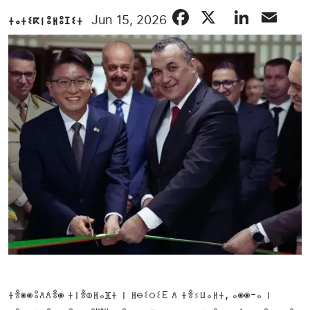
Facebook
X
Linke
Em
ⵜⴰⵜⵉⴽⵏⵓⵍⵓⵊⵉⵜ
Jun 15, 2026
ⵜⴻⵙⵙⵓⴷⴷⴻⵙ ⵜⵏⴻⵀⵍⴰⴼⵜ ⵏ ⵍⴱⵉⵔⵉⴹ ⴷ ⵜⴻⵢⵡⴰⵍⵜ, ⴰⵙⵙ-ⴰ ⵏ