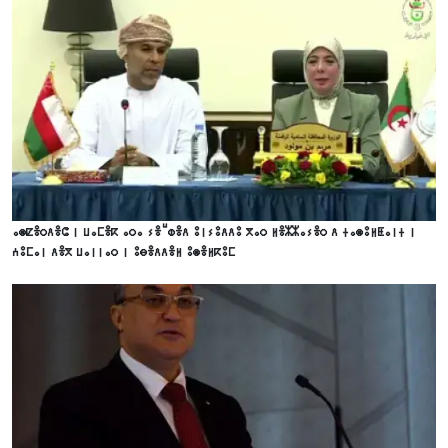
ⴰⵙⵇⴻⵔⴷⴻⵛ ⵏ ⵡⴰⵎⴻⴽ ⴰⵔⴰ ⵢⴻⵯⵀⴻⴷ ⵓⵏⵢⵓⴷⴷⵓ ⴳⴰⵔ ⵍⴻⵣⵣⴰⵢⴻⵔ ⴷ ⵜⴰⵙⵓⵍⵟⴰⵏⵜ ⵏ
ⵄⵓⵎⴰⵏ ⴷⴻⴳ ⵡⴰⵏⵏⴰⵔ ⵏ ⵓⴱⴻⴷⴷⴻⵍ ⵓⵙⴻⵍⴽⵓⵎ