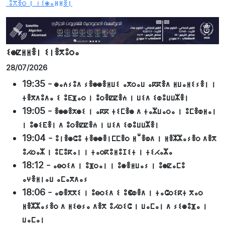
ⵓⴳⴻⵔ ⵏ ⵢⵉⵙⴰⵍⵍⴻⵏ
ⵉⵙⵇⵍⵍⴻⵏ ⵉⵏⴻⴳⵓⵔⴰ
28/07/2026
19:35
-
ⵙⴰⵄⵢⵓⴷ ⵢⴻⵙⵙⴻⵍⵡⵉ ⴰⴳⵔⴰⵡ ⴰⴽⴽⴻⴷ ⵍⵡⴰⵍⵉⵢⴻⵏ ⵏ
ⵜⴻⴳⴷⵓⴷⴰ ⵉ ⵓⴹⴼⴰⵔ ⵏ ⵓⵔⴻⵇⵇⴻⵄ ⵏ ⵡⵉⴷ ⵉⵀⵓⵡⵡⵣⴻⵏ
19:05
-
ⴻⵙⵙⴻⵅⵙⵉ ⵏ ⴰⴽⴽ ⵜⵉⵎⴻⵙ ⴷ ⵜⴰⵣⵡⴰⵔⴰ ⵏ ⵓⵎⴻⵀⵍⴰⵏ
ⵏ ⵓⵙⵉⴹⴻⵏ ⴷ ⵓⵔⴻⵇⵇⴻⵄ ⵏ ⵡⵉⴷ ⵉⵀⵓⵡⵡⵣⴻⵏ
19:04
-
ⵓⵏⴻⵙⵛⵓ ⵜⴻⵙⵙⴻⵏⵎⵎⴻⵔ ⵍⵯⴻⵀⴷ ⵏ ⵍⴻⵣⵣⴰⵢⴻⵔ ⴷⴻⴳ
ⵓⵃⵔⴰⵣ ⵏ ⵓⵎⵓⴽⴰⵏ ⵏ ⵜⴰⵔⴽⵓⵍⵓⵊⵉⵜ ⵏ ⵜⵉⵃⴰⵣⴰ
18:12
-
ⴰⴱⵔⵉⴷ ⵏ ⵓⴼⵔⴰⵏ ⵏ ⵓⵙⴻⵍⵡⴰⵢ ⵏ ⵓⵙⵇⴰⵎⵓ
ⴰⵖⴻⵍⵏⴰⵡ ⴰⵎⴰⴳⴷⴰⵢ
18:06
-
ⴰⵀⴻⴳⴳⵉ ⵏ ⵓⴱⵔⵉⴷ ⵉ ⵓⵞⵀⴻⴷ ⵏ ⵜⴰⵛⵔⵉⴽⵜ ⴳⴰⵔ
ⵍⴻⵣⵣⴰⵢⴻⵔ ⴷ ⵍⵉⴱⵢⴰ ⴷⴻⴳ ⵓⵃⵔⵉⵛ ⵏ ⵡⴰⵎⴰⵏ ⴷ ⵢⵉⵙⵓⴼⴰ ⵏ
ⵡⴰⵎⴰⵏ