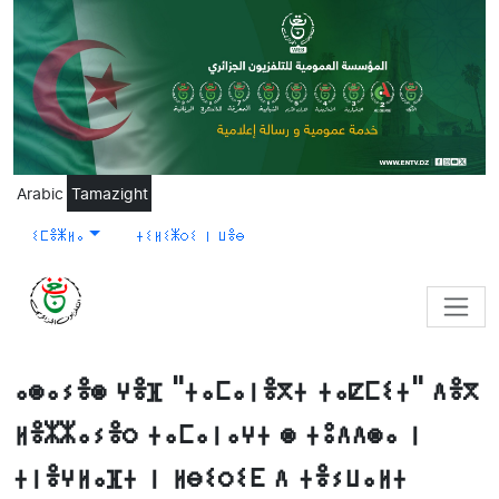
Skip to main content
Arabic
Tamazight
ⵉⵎⴻⵥⵍⴰ
ⵜⵉⵍⵉⵥⵔⵉ ⵏ ⵡⴻⴱ
ⴰⵙⴰⵢⴻⵙ ⵖⴻⴼ "ⵜⴰⵎⴰⵏⴻⴳⵜ ⵜⴰⵇⵎⵉⵜ" ⴷⴻⴳ
ⵍⴻⵣⵣⴰⵢⴻⵔ ⵜⴰⵎⴰⵏⴰⵖⵜ ⵙ ⵜⵓⴷⴷⵙⴰ ⵏ
ⵜⵏⴻⵖⵍⴰⴼⵜ ⵏ ⵍⴱⵉⵔⵉⴹ ⴷ ⵜⴻⵢⵡⴰⵍⵜ