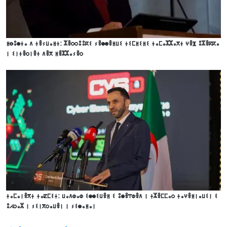
ⵍⴱⵓⵙⵜⴰ ⴷ ⵜⴻⵢⵡⴰⵍⵜ: ⵣⴻⵔⵔⵓⵓⴽⵉ ⵢⴻⵙⵙⴻⵍⵡⵉ ⵜⵉⵎⵍⵉⵍⵉ ⵜⴰⵎⴰⵣⵣⴰⴳⵜ ⵖⴻⴼ ⵓⵣⴻⴽⴽⴰ
ⵏ ⵉⵏⵜⴻⵔⵏⴻⵜ ⴷⴻⴳ ⵍⴻⵣⵣⴰⵢⴻⵔ
ⵜⴰⵎⴰⵏⴻⴳⵜ ⵜⴰⵇⵎⵉⵜ: ⵡⴰⴷⵀⴰⵀ ⵉⵙⵙⵉⵡⴻⵍ ⵉ ⵓⵙⴻⴶⵀⴻⴷ ⵏ ⵜⵣⴻⵎⵎⴰⵔ ⵜⴰⵖⴻⵍⵏⴰⵡⵉⵏ ⵉ
ⵓⵃⵔⴰⵣ ⵏ ⵢⵉⵏⴳⵔⴰⵡⴻⵏ ⵏ ⵢⵉⵙⴰⵍⴰⵏ