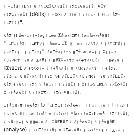
ⵏ ⵜⵎⵓⵙⵏⵉⵡⵉⵏ ⴷ ⵢⵉⵎⵛⴻⴷⴷⵉⵡⴻⵏ ⵉⴳⵔⴰⵖⵍⴰⵏⴻⵏ ⵖⴻⴼ
ⵢⵉⴽⴰⵢⴰⴷⴻⵏ (défis) ⵏ ⵜⵓⵔⴰ ⴷ ⵡⵉⴷ ⵏ ⵢⵉⵎⴰⵍ ⵏ ⵜⵎⴰⵏⴻⴳⵜ
ⵜⴰⵇⵎⵉⵜ".
ⴷⴻⴳ ⵜⵎⴻⵙⵍⴰⵢⵜ-ⵉⵙ, ⵎⴰⵙⵙ ⵣⴻⵔⵔⵓⵓⵇⵉ ⵉⵙⵔⴻⵚ ⴱⴻⵍⵍⵉ
"ⵜⴰⵎⴰⵏⴻⴳⵜ ⵜⴰⵇⵎⵉⵜ ⵜⴻⵙⵄⴰ ⴰⵣⴰⵍ ⴰⵙⵔⴰⵜⵉⴷⵊⵉ ⵉ ⵜⵉⵎⵓⵎⴻⵏⵜ
ⵜⴰⵇⵎⵉⵜ ⵏ ⵜⵎⵓⵔⵜ". ⵉⵙⵎⴻⴽⵜⵉ-ⴷ ⵍⵎⴻⴶⵀⵓⴷⴰⵜ ⵏ ⵓⵏⵏⴰⵔ
ⵉⵡⴰⴽⴽⴻⵏ ⴰⴷ ⴷ-ⴼⴽⴻⵏ ⵉ ⵍⴻⵣⵣⴰⵢⴻⵔ ⵜⵉⵙⴻⴽⵉⵡⵉⵏ ⵏ ⵍⵍⵙⴰⵙ ⵏ
ⵓⵣⴻⵟⵟⴻⴹ ⴷ ⵜⵔⵉⵔⵉⵜ ⵉ ⵉⵜⴻⴷⴷⵓⵏ ⴷ ⵢⵉⴽⴰⵢⴰⴷⴻⵏ ⵏ ⵜⵓⵔⴰ.
ⵢⴻⵔⵏⴰ-ⴷ ⴱⴻⵍⵍⵉ ⵓⵏⵏⴰⵔ-ⵉⵙ ⵢⴻⵡⵊⴻⴷ ⵉⵡⴰⴽⴽⴻⵏ ⴰⴷ ⵉⴽⴻⵎⵎⴻⵍ
ⴷⴻⴳ ⵜⵉⴷⴷⵢ-ⴰⴳⵉ ⵉ ⵓⵟⵎⴰⵏ ⵏ ⵢⵉⵡⴻⵏ ⵏ ⵓⵏⵏⴰⵔ ⴰⵇⵎⵉ ⵉⵃⴻⵔⵣⴻⵏ
ⵓ ⵉⵜⴻⴷⴷⵓⵏ ⴷ ⵢⵉⵍⵓⴳⴰⵏ ⵉⴳⵔⴰⵖⵍⴰⵏⴻⵏ.
ⴰⵏⴻⵀⵍⴰⴼ ⵉⵙⵙⴻⴽⵏⴻⴷ "ⴰⵎⴽⴰⵏ ⵉⵕⴻⵙⵙⴰⵏ ⵏ ⵡⴰⵎⵎⴰⵙ ⵏ ⵓⵏⵏⴰⵔ ⵏ
ⵜⵃⵓⴷⴷⵓⵡⵜ, ⴰⵙⵏⵉⵔⴻⵎ ⴷ ⵜⵔⵉⵔⵉⵜ ⵖⴻⵔ ⵢⵉⵙⵓⵢⵎⵉⵙⴻⵏ ⵉⵇⵎⵉⵢⴻⵏ,
ⵉ ⵢⴻⵍⵍⴰⵏ ⴷ ⵍⵍⵙⴰⵙ ⵉ ⵓⵣⴻⵟⵟⴻⴹ ⵉ ⵉⵜⴻⴷⴷⵓⵏ ⴷ ⵜⴻⵙⵍⴻⵟ
(analyse) ⵏ ⵢⵉⵎⵉⵀⵉⵢⴻⵏ ⴷ ⵓⵎⵙⴰⵙⴻⵢ ⵏ ⵜⵔⵉⵔⵉⵜ ⵉ ⵏⴼⴰⵄ ⵏ