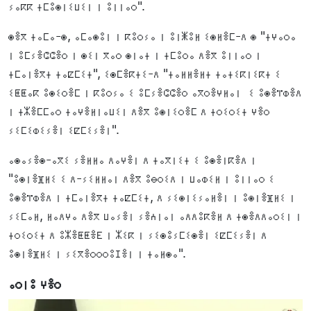
ⵢⴰⴽⴽ ⵜⵎⵓⵙⵏⵉⵡⵉⵏ ⵏ ⵓⵏⵏⴰⵔ".
ⵙⴻⴳ ⵜⴰⵎⴰ-ⵙ, ⴰⵎⴰⵙⵓⵏ ⵏ ⴽⵓⵔⵢⴰ ⵏ ⵓⵏⵥⵓⵍ ⵉⵙⵍⴻⵎ-ⴷ ⵙ "ⵜⵖⴰⵔⴰ
ⵏ ⵓⵎⵢⴻⵛⵛⴻⵔ ⵏ ⵙⵉⵏ ⴳⴰⵔ ⵙⵏⴰⵜ ⵏ ⵜⵎⵓⵔⴰ ⴷⴻⴳ ⵓⵏⵏⴰⵔ ⵏ
ⵜⵎⴰⵏⴻⴳⵜ ⵜⴰⵇⵎⵉⵜ", ⵉⵙⵎⴻⴽⵜⵉ-ⴷ "ⵜⴰⵍⵍⴻⵍⵜ ⵜⴰⵜⵉⴽⵏⵉⴽⵜ ⵉ
ⵉⵟⵟⴰⴽ ⵓⵙⵉⵔⴻⵎ ⵏ ⴽⵓⵔⵢⴰ ⵉ ⵓⵎⵢⴻⵛⵛⴻⵔ ⴰⴳⵔⴻⵖⵍⴰⵏ ⵉ ⵓⵙⴻⴶⵀⴻⴷ
ⵏ ⵜⵣⴻⵎⵎⴰⵔ ⵜⴰⵖⴻⵍⵏⴰⵡⵉⵏ ⴷⴻⴳ ⵓⵙⵏⵉⵔⴻⵎ ⴷ ⵜⵔⵉⵔⵉⵜ ⵖⴻⵔ
ⵢⵉⵎⵉⵀⵉⵢⴻⵏ ⵉⵇⵎⵉⵢⴻⵏ".
ⴰⵙⴰⵢⴻⵙ-ⴰⴳⵉ ⵢⴻⵍⵍⴰ ⴷⴰⵖⴻⵏ ⴷ ⵜⴰⴳⵏⵉⵜ ⵉ ⵓⵙⴻⵏⴽⴻⴷ ⵏ
"ⵓⵙⵏⴻⴼⵍⵉ ⵉ ⴷ-ⵢⵉⵍⵍⴰⵏ ⴷⴻⴳ ⵓⴱⵔⵉⴷ ⵏ ⵡⴰⵀⵉⵍ ⵏ ⵓⵏⵏⴰⵔ ⵉ
ⵓⵙⴻⴶⵀⴻⴷ ⵏ ⵜⵎⴰⵏⴻⴳⵜ ⵜⴰⵇⵎⵉⵜ, ⴷ ⵢⵉⵙⵏⵉⵢⴰⵍⴻⵏ ⵏ ⵓⵙⵏⴻⴼⵍⵉ ⵏ
ⵢⵉⵎⴰⵍ, ⵍⴰⴷⵖⴰ ⴷⴻⴳ ⵡⴰⵢⴻⵏ ⵢⴻⵄⵏⴰⵏ ⴰⴷⴷⵓⴽⴻⵍ ⴷ ⵜⵙⴻⴷⴷⴰⵔⵉⵏ ⵏ
ⵜⵔⵉⵔⵉⵜ ⴷ ⵓⵣⴻⵟⵟⴻⴹ ⵏ ⵣⵉⴽ ⵏ ⵢⵉⵙⵓⵢⵎⵉⵙⴻⵏ ⵉⵇⵎⵉⵢⴻⵏ ⴷ
ⵓⵙⵏⴻⴼⵍⵉ ⵏ ⵢⵉⴳⴻⵔⵔⵔⵓⵊⴻⵏ ⵏ ⵜⴰⵍⵙⴰ".
ⴰⵔⵏⵓ ⵖⴻⵔ