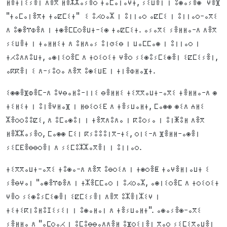
ⵍⴻⵜⵏⵉⵢⴻⵏ ⴷⴻⴳ ⵍⴻⵣⵣⴰⵢⴻⵔ ⵜⴰⵎⴰⵏⴰⵖⵜ, ⵢⵉⵡⴻⵏ ⵏ ⵓⵙⴰⵢⴻⵙ ⵖⴻⴼ
"ⵜⴰⵎⴰⵏⴻⴳⵜ ⵜⴰⵇⵎⵉⵜ" ⵉ ⵓⵃⵔⴰⵣ ⵏ ⵓⵏⵏⴰⵔ ⴰⵇⵎⵉ ⵏ ⵓⵏⵏⴰⵔ-ⴰⴳⵉ
ⴷ ⵓⵙⴻⴶⵀⴻⴷ ⵏ ⵜⵙⴻⵎⵎⵔⴻⵡⵜ-ⵉⵙ ⵜⴰⵇⵎⵉⵜ. ⴰⵢⴰⴳⵉ ⵢⴻⵍⵍⴰ-ⴷ ⴷⴻⴳ
ⵢⵉⵡⴻⵜ ⵏ ⵜⴰⵍⵍⵉⵜ ⴷ ⵓⵍⴷⴰⵢ ⵓⵏⵚⵉⴱ ⵏ ⵡⴰⵎⵎⴰⵙ ⵏ ⵓⵏⵏⴰⵔ ⵏ
ⵜⵃⵓⴷⴷⵓⵡⵜ, ⴰⵙⵏⵉⵔⴻⵎ ⴷ ⵜⵔⵉⵔⵉⵜ ⵖⴻⵔ ⵢⵉⵙⵓⵢⵎⵉⵙⴻⵏ ⵉⵇⵎⵉⵢⴻⵏ,
ⴰⴽⴽⴻⵏ ⵉ ⴷ-ⵢⵓⵔⴰ ⴷⴻⴳ ⵓⵙⵉⵡⴹ ⵏ ⵜⵏⴻⵀⵍⴰⴼⵜ.
ⵉⵙⵙⴻⴼⵀⴻⵎ-ⴷ ⵓⵖⴱⴰⵍⵓ-ⵏⵏⵉ ⴱⴻⵍⵍⵉ ⵜⵉⴳⴳⴰⵡⵜ-ⴰⴳⵉ ⵜⴻⵍⵍⴰ-ⴷ ⵙ
ⵜⵉⵍⵉⵜ ⵏ ⵓⵏⴻⵖⵍⴰⴼ ⵏ ⵍⴱⵉⵔⵉⴹ ⴷ ⵜⴻⵢⵡⴰⵍⵜ, ⵎⴰⵙⵙ ⵙⵉⴷ ⵄⵍⵉ
ⵣⴻⵔⵔⵓⵓⵇⵉ, ⴷ ⵓⵎⴰⵙⵓⵏ ⵏ ⵜⴻⴳⴷⵓⴷⴰ ⵏ ⴽⵓⵔⵢⴰ ⵏ ⵓⵏⵥⵓⵍ ⴷⴻⴳ
ⵍⴻⵣⵣⴰⵢⴻⵔ, ⵎⴰⵙⵙ ⵎⵉⵏ ⴽⵢⵓⵓⵓⵏⴳ-ⵜⵉ, ⵔⵏⵉ-ⴷ ⴼⴻⵍⵍ-ⴰⵙⴻⵏ
ⵢⵉⵎⴹⴻⴱⴱⵔⴻⵏ ⴷ ⵢⵉⵎⵓⵣⵣⴰⴳⴻⵏ ⵏ ⵓⵏⵏⴰⵔ.
ⵜⵉⴳⴳⴰⵡⵜ-ⴰⴳⵉ ⵜⵓⵙⴰ-ⴷ ⴷⴻⴳ ⵓⴱⵔⵉⴷ ⵏ ⵜⵙⵔⴻⵟ ⵜⴰⵖⴻⵍⵏⴰⵡⵜ ⵉ
ⵢⴻⴱⵖⴰⵏ "ⴰⵙⴻⴶⵀⴻⴷ ⵏ ⵜⵣⴻⵎⵎⴰⵔ ⵏ ⵓⵃⵔⴰⵣ, ⴰⵙⵏⵉⵔⴻⵎ ⴷ ⵜⵔⵉⵔⵉⵜ
ⵖⴻⵔ ⵢⵉⵙⵓⵢⵎⵉⵙⴻⵏ ⵉⵇⵎⵉⵢⴻⵏ ⴷⴻⴳ ⵓⵣⴻⵏⵣⵉⵖ ⵏ
ⵜⵉⵜⵉⴽⵏⵓⵍⵓⵊⵉⵢⵉⵏ ⵏ ⵓⵙⴰⵍⴰⵏ ⴷ ⵜⴻⵢⵡⴰⵍⵜ". ⴰⵙⴰⵢⴻⵙ-ⴰⴳⵉ
ⵢⴻⵍⵍⴰ ⴷ "ⴰⵎⵔⴰⵃ ⵏ ⵓⵎⵓⴱⴱⴰⴷⴷⴻⵍ ⵓⴼⵔⵉⵏⴻⵏ ⴳⴰⵔ ⵢⵉⵎⵉⴳⴰⵡⴻⵏ