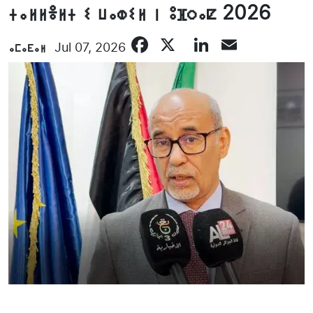
ⵜⴰⵍⵍⴻⵍⵜ ⵉ ⵡⴰⵀⵉⵍ ⵏ ⵓⴼⵔⴰⵇ 2026
Facebook
X
LinkedIn
Email
ⴰⵎⴰⴹⴰⵍ
Jul 07, 2026