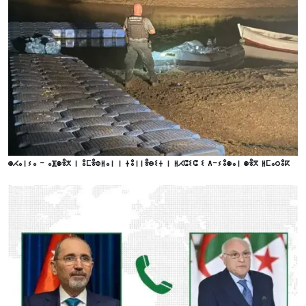
ⵙⵃⴰⵏⵢⴰ - ⴰⴼⵙⴻⵅ ⵏ ⵓⵎⴻⵀⵍⴰⵏ ⵏ ⵜⵓⵏⵏⴻⴱⵉⵜ ⵏ ⵍⵃⵛⵉⵛ ⵉ ⴷ-ⵢⵓⵙⴰⵏ ⵙⴻⴳ ⵍⵎⴰⵔⵓⴽ