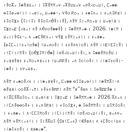
ⵢⴻⵔⵣⴰ ⵓⵙⴻⵍⵡⴰⵢ ⵏ ⵓⵣⴻⴳⴳⴰⵖ ⴰⵣⴻⵡⵡⴰⵖ ⴰⵚⴻⵃⵔⴰⵡⵉ, ⵎⴰⵙⵙ
ⴱⵓⵓⵀⴰⴱⵉⵏⵉ ⵢⴰⵀⵉⴰ, ⵡⴰⵙⵙ-ⴰ ⵖⴻⵔ ⴽⵔⴰ ⵏ ⵜⵙⵓⴷⴰ ⵏ ⵜⴰⴷⵓⴽⵍⵉ ⵏ
ⵜⵓⵔⵓⴼⵜ (ⵓⵏⵉⵓⵏ ⴻⵓⵔⵓⵃéⴻⵏⵏⴻ), ⴷⴻⴳ ⵓⵏⴰⴳⵔⴰⵡ ⵏ ⵡⴰⵀⵉⵍ ⵏ
ⵓⴼⵔⴰⵇ (ⵃⵍⴰⵏ ⴷⴻ ⴷéⵜⵔⴻⵙⵙⴻ) ⵏ ⵓⵙⴻⴳⴳⴰⵙ ⵏ 2026. ⵉⵙⵉⴳ ⵏ
ⵡⴰⵏⵏⴻⵛⵜ-ⴰ ⴷ ⴰⵙⵎⴻⴽⵜⴰⵢ ⵖⴻⴼ ⵜⴻⴳⵏⴰⵜⵉⵏ ⵏ ⵜⴰⵍⵙⴰ
(ⵀⵓⵎⴰⵏⵉⵜⴰⵉⵔⴻⵙ) ⵉⵡⴰⵄⵔⴻⵏ ⵉ ⵜⵜⴻⴷⴷⵉⵔⴻⵏ ⴷⴻⴳ ⵢⵉⵇⵉⴹⵓⵏⴻⵏ ⵏ
ⵢⵉⵎⵉⵏⵉⴳⴻⵏ (ⵔéⴼⵓⴳⵉéⵙ) ⵉⵚⴻⵃⵔⴰⵡⵉⵢⴻⵏ, ⴷ ⵓⵙⵙⴻⴳⵔⴻⵡ ⵏ
ⵜⴰⵍⵍⴻⵍⵜ ⵜⴰⴳⵔⴰⵖⵍⴰⵏⵜ ⵉⵡⴰⴽⴽⴻⵏ ⴰⴷ ⵓⵔⵉⵔⴻⵏ ⵉ ⵢⵉⵙⵓⵜⵔⴻⵏ-
ⵏⵙⴻⵏ ⵏ ⵜⵖⴰⵡⵍⴰ.
ⴷⴻⴳ ⵜⴰⵙⵔⴻⵃⵜ ⵏ ⵢⵉⵙⴰⵍⵍⴻⵏ, ⵎⴰⵙⵙ ⴱⵓⵓⵀⴰⴱⵉⵏⵉ ⵉⵙⴻⴳⵣⵉ-ⴷ
ⴱⴻⵍⵍⵉ ⵔⵔⴻⵣ-ⴰⴳⵉ ⵜⴻⵜⵜⴻⴽⴽⵉ ⴷⴻⴳ "ⵍⵯⴻⵀⴷ ⵉ ⵓⴱⴻⵇⵇⴻⵙ ⵏ
ⵜⵉⵣⵎⴻⵣⵡⵓⵔⴰ ⵏ ⵡⴰⵀⵉⵍ ⵏ ⵓⴼⵔⴰⵇ ⵏ ⵓⵙⴻⴳⴳⴰⵙ ⵏ 2026 ⵣⴷⴰⵜ ⵏ
ⵢⵉⵎⴷⴻⴱⴱⵔⴻⵜ ⵏ ⵜⴰⴷⵓⴽⵍⵉ ⵏ ⵜⵓⵔⵓⴼⵜ, ⵙ ⵓⴱⴻⴳⴳⴻⵏ ⵏ ⵡⵓⴳⵓⵔⴻⵏ
ⵏ ⵜⴰⵍⵙⴰ ⵉ ⴷ-ⵎⵎⵓⴳⵔⴻⵏ ⵢⵉⵎⵉⵏⵉⴳⴻⵏ ⵉⵚⴻⵃⵔⴰⵡⵉⵢⴻⵏ, ⵍⴰⴷⵖⴰ
ⴷⴻⴳ ⵜⴻⴳⵏⴰⵜⵉⵏ ⵏ ⵓⵏⴻⵣⵡⵓ (ⵛⵍⵉⵎⴰⵜ) ⵉⵞⴻⵀⴷⵏ ⴷ ⵜⵎⴻⵔⵏⵉⵡⵜ ⵏ
ⵢⵉⵙⵓⵜⵔⴻⵏ ⵏ ⵍⵍⵙⴰⵙ".