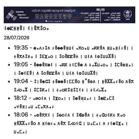
ⵉⵙⵇⵍⵍⴻⵏ ⵉⵏⴻⴳⵓⵔⴰ
28/07/2026
19:35
-
ⵙⴰⵄⵢⵓⴷ ⵢⴻⵙⵙⴻⵍⵡⵉ ⴰⴳⵔⴰⵡ ⴰⴽⴽⴻⴷ ⵍⵡⴰⵍⵉⵢⴻⵏ ⵏ
ⵜⴻⴳⴷⵓⴷⴰ ⵉ ⵓⴹⴼⴰⵔ ⵏ ⵓⵔⴻⵇⵇⴻⵄ ⵏ ⵡⵉⴷ ⵉⵀⵓⵡⵡⵣⴻⵏ
19:05
-
ⴻⵙⵙⴻⵅⵙⵉ ⵏ ⴰⴽⴽ ⵜⵉⵎⴻⵙ ⴷ ⵜⴰⵣⵡⴰⵔⴰ ⵏ ⵓⵎⴻⵀⵍⴰⵏ
ⵏ ⵓⵙⵉⴹⴻⵏ ⴷ ⵓⵔⴻⵇⵇⴻⵄ ⵏ ⵡⵉⴷ ⵉⵀⵓⵡⵡⵣⴻⵏ
19:04
-
ⵓⵏⴻⵙⵛⵓ ⵜⴻⵙⵙⴻⵏⵎⵎⴻⵔ ⵍⵯⴻⵀⴷ ⵏ ⵍⴻⵣⵣⴰⵢⴻⵔ ⴷⴻⴳ
ⵓⵃⵔⴰⵣ ⵏ ⵓⵎⵓⴽⴰⵏ ⵏ ⵜⴰⵔⴽⵓⵍⵓⵊⵉⵜ ⵏ ⵜⵉⵃⴰⵣⴰ
18:12
-
ⴰⴱⵔⵉⴷ ⵏ ⵓⴼⵔⴰⵏ ⵏ ⵓⵙⴻⵍⵡⴰⵢ ⵏ ⵓⵙⵇⴰⵎⵓ
ⴰⵖⴻⵍⵏⴰⵡ ⴰⵎⴰⴳⴷⴰⵢ
18:06
-
ⴰⵀⴻⴳⴳⵉ ⵏ ⵓⴱⵔⵉⴷ ⵉ ⵓⵞⵀⴻⴷ ⵏ ⵜⴰⵛⵔⵉⴽⵜ ⴳⴰⵔ
ⵍⴻⵣⵣⴰⵢⴻⵔ ⴷ ⵍⵉⴱⵢⴰ ⴷⴻⴳ ⵓⵃⵔⵉⵛ ⵏ ⵡⴰⵎⴰⵏ ⴷ ⵢⵉⵙⵓⴼⴰ ⵏ
ⵡⴰⵎⴰⵏ