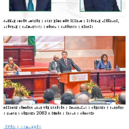
ⵄⴰⵟⵟⴰⴼ ⵢⵙⵜⴻⴳ ⴰⵙⵉⵡⴻⵍ ⵏ ⵜⵉⵍⵉ ⴼⵓⵙⵜ ⵙⴻⴳ ⵓⵎⵓⵍⴰⵙ ⵏ ⵓⵏⴻⵖⵍⴰⴼ ⴰⵎⴻⵣⵡⴰⵔⵓ,
ⴰⵏⴻⵖⵍⴰⴼ ⵏ ⵜⴰⵎⵙⴰⵍⵉⵢⵉⵏ ⵏ ⴱⴻⵔⵔⴰ ⵏ ⵜⴰⴳⴻⵍⴷⵉⵜ ⵏ ⵍⵓⵔⴷⵓⵏ
ⴱⵓⵓⵜⴱⵉⵇ ⵢⴻⵙⴱⴻⴷⴷ ⴰⵡⴰⵍ ⵖⴻⴼ ⵡⵉⴷⴻⵏⴻⴷ ⵏ ⵓⴱⴰⵔⵍⴰⵎⴰⵏ ⵏ ⵜⴻⴼⵔⵉⵇⵜ ⵉ ⵜⴰⵍⵍⴻⵍⵜ
ⵏ ⵡⴰⵀⵉⵍ ⵏ ⵜⴻⴼⵔⵉⵇⵜ 2063 ⴷ ⵓⵞⵀⴻⴷ ⵏ ⵓⴷⵢⴰⴷ ⵏ ⵜⴻⴱⵜⵉⵛⵜ
ⵓⴳⴻⵔ ⵏ ⵢⵉⵙⴰⵍⵍⴻⵏ