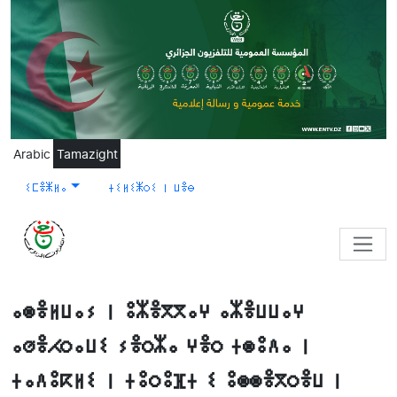
Skip to main content
Arabic
Tamazight
ⵉⵎⴻⵥⵍⴰ
ⵜⵉⵍⵉⵥⵔⵉ ⵏ ⵡⴻⴱ
ⴰⵙⴻⵍⵡⴰⵢ ⵏ ⵓⵣⴻⴳⴳⴰⵖ ⴰⵣⴻⵡⵡⴰⵖ
ⴰⵚⴻⵃⵔⴰⵡⵉ ⵢⴻⵔⵣⴰ ⵖⴻⵔ ⵜⵙⵓⴷⴰ ⵏ
ⵜⴰⴷⵓⴽⵍⵉ ⵏ ⵜⵓⵔⵓⴼⵜ ⵉ ⵓⵙⵙⴻⴳⵔⴻⵡ ⵏ