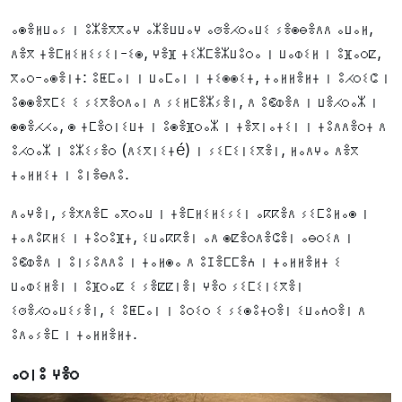
ⴰⵙⴻⵍⵡⴰⵢ ⵏ ⵓⵣⴻⴳⴳⴰⵖ ⴰⵣⴻⵡⵡⴰⵖ ⴰⵚⴻⵃⵔⴰⵡⵉ ⵢⴻⵙⴱⴻⴷⴷ ⴰⵡⴰⵍ,
ⴷⴻⴳ ⵜⴻⵎⵍⵉⵍⵉⵢⵉⵏ-ⵉⵙ, ⵖⴻⴼ ⵜⵉⵣⵎⴻⵣⵡⵓⵔⴰ ⵏ ⵡⴰⵀⵉⵍ ⵏ ⵓⴼⴰⵔⵇ,
ⴳⴰⵔ-ⴰⵙⴻⵏⵜ: ⵓⵟⵎⴰⵏ ⵏ ⵡⴰⵎⴰⵏ ⵏ ⵜⵉⵙⵙⵉⵜ, ⵜⴰⵍⵍⴻⵍⵜ ⵏ ⵓⵃⵔⵉⵛ ⵏ
ⵓⵙⵙⴻⴳⵎⵉ ⵉ ⵢⵉⴳⴻⵔⴷⴰⵏ ⴷ ⵢⵉⵍⵎⴻⵣⵢⴻⵏ, ⴷ ⵓⵞⵀⴻⴷ ⵏ ⵡⴻⵃⵔⴰⵣ ⵏ
ⵙⵙⴻⵃⵃⴰ, ⵙ ⵜⵎⴻⵔⵏⵉⵡⵜ ⵏ ⵓⵙⴻⴼⵔⴰⵣ ⵏ ⵜⴻⴳⵏⴰⵜⵉⵏ ⵏ ⵜⵓⴷⴷⴻⵔⵜ ⴷ
ⵓⵃⵔⴰⵣ ⵏ ⵓⵣⵉⵢⴻⵔ (ⴷⵉⴳⵏⵉⵜé) ⵏ ⵢⵉⵎⵉⵏⵉⴳⴻⵏ, ⵍⴰⴷⵖⴰ ⴷⴻⴳ
ⵜⴰⵍⵍⵉⵜ ⵏ ⵓⵏⴻⴱⴷⵓ.
ⴷⴰⵖⴻⵏ, ⵢⴻⵅⴷⴻⵎ ⴰⴳⵔⴰⵡ ⵏ ⵜⴻⵎⵍⵉⵍⵉⵢⵉⵏ ⴰⴽⴽⴻⴷ ⵢⵉⵎⵓⵍⴰⵙ ⵏ
ⵜⴰⴷⵓⴽⵍⵉ ⵏ ⵜⵓⵔⵓⴼⵜ, ⵉⵡⴰⴽⴽⴻⵏ ⴰⴷ ⵙⵇⴻⵔⴷⴻⵛⴻⵏ ⴰⴱⵔⵉⴷ ⵏ
ⵓⵞⵀⴻⴷ ⵏ ⵓⵏⵢⵓⴷⴷⵓ ⵏ ⵜⴰⵍⵙⴰ ⴷ ⵓⵊⴻⵎⵎⴻⵄ ⵏ ⵜⴰⵍⵍⴻⵍⵜ ⵉ
ⵡⴰⵀⵉⵍⴻⵏ ⵏ ⵓⴼⵔⴰⵇ ⵉ ⵢⴻⵇⵇⵏⴻⵏ ⵖⴻⵔ ⵢⵉⵎⵉⵏⵉⴳⴻⵏ
ⵉⵚⴻⵃⵔⴰⵡⵉⵢⴻⵏ, ⵉ ⵓⵟⵎⴰⵏ ⵏ ⵓⵔⵉⵔ ⵉ ⵢⵉⵙⵓⵜⵔⴻⵏ ⵉⵡⴰⵄⵔⴻⵏ ⴷ
ⵓⴷⴰⵢⴻⵎ ⵏ ⵜⴰⵍⵍⴻⵍⵜ.
ⴰⵔⵏⵓ ⵖⴻⵔ