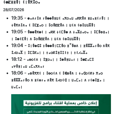
ⵉⵙⵇⵍⵍⴻⵏ ⵉⵏⴻⴳⵓⵔⴰ
28/07/2026
19:35
-
ⵙⴰⵄⵢⵓⴷ ⵢⴻⵙⵙⴻⵍⵡⵉ ⴰⴳⵔⴰⵡ ⴰⴽⴽⴻⴷ ⵍⵡⴰⵍⵉⵢⴻⵏ ⵏ
ⵜⴻⴳⴷⵓⴷⴰ ⵉ ⵓⴹⴼⴰⵔ ⵏ ⵓⵔⴻⵇⵇⴻⵄ ⵏ ⵡⵉⴷ ⵉⵀⵓⵡⵡⵣⴻⵏ
19:05
-
ⴻⵙⵙⴻⵅⵙⵉ ⵏ ⴰⴽⴽ ⵜⵉⵎⴻⵙ ⴷ ⵜⴰⵣⵡⴰⵔⴰ ⵏ ⵓⵎⴻⵀⵍⴰⵏ
ⵏ ⵓⵙⵉⴹⴻⵏ ⴷ ⵓⵔⴻⵇⵇⴻⵄ ⵏ ⵡⵉⴷ ⵉⵀⵓⵡⵡⵣⴻⵏ
19:04
-
ⵓⵏⴻⵙⵛⵓ ⵜⴻⵙⵙⴻⵏⵎⵎⴻⵔ ⵍⵯⴻⵀⴷ ⵏ ⵍⴻⵣⵣⴰⵢⴻⵔ ⴷⴻⴳ
ⵓⵃⵔⴰⵣ ⵏ ⵓⵎⵓⴽⴰⵏ ⵏ ⵜⴰⵔⴽⵓⵍⵓⵊⵉⵜ ⵏ ⵜⵉⵃⴰⵣⴰ
18:12
-
ⴰⴱⵔⵉⴷ ⵏ ⵓⴼⵔⴰⵏ ⵏ ⵓⵙⴻⵍⵡⴰⵢ ⵏ ⵓⵙⵇⴰⵎⵓ
ⴰⵖⴻⵍⵏⴰⵡ ⴰⵎⴰⴳⴷⴰⵢ
18:06
-
ⴰⵀⴻⴳⴳⵉ ⵏ ⵓⴱⵔⵉⴷ ⵉ ⵓⵞⵀⴻⴷ ⵏ ⵜⴰⵛⵔⵉⴽⵜ ⴳⴰⵔ
ⵍⴻⵣⵣⴰⵢⴻⵔ ⴷ ⵍⵉⴱⵢⴰ ⴷⴻⴳ ⵓⵃⵔⵉⵛ ⵏ ⵡⴰⵎⴰⵏ ⴷ ⵢⵉⵙⵓⴼⴰ ⵏ
ⵡⴰⵎⴰⵏ