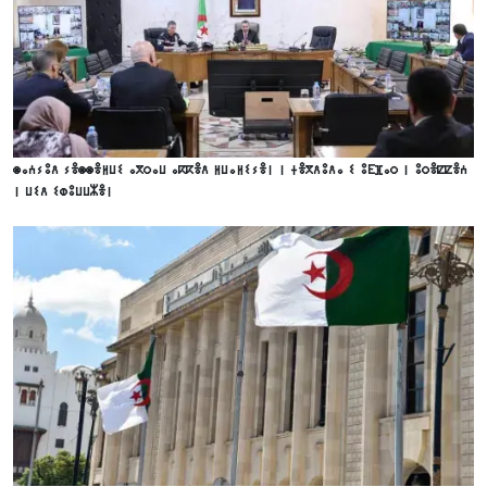
ⵙⴰⵄⵢⵓⴷ ⵢⴻⵙⵙⴻⵍⵡⵉ ⴰⴳⵔⴰⵡ ⴰⴽⴽⴻⴷ ⵍⵡⴰⵍⵉⵢⴻⵏ ⵏ ⵜⴻⴳⴷⵓⴷⴰ ⵉ ⵓⴹⴼⴰⵔ ⵏ ⵓⵔⴻⵇⵇⴻⵄ
ⵏ ⵡⵉⴷ ⵉⵀⵓⵡⵡⵣⴻⵏ