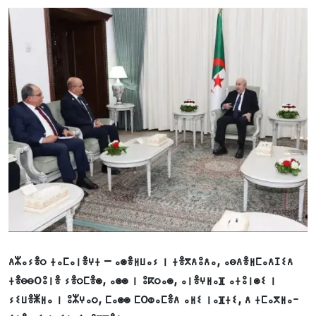
ⴷⵣⴰⵢⴻⵔ ⵜⴰⵎⴰⵏⴻⵖⵜ – ⴰⵙⴻⵍⵡⴰⵢ ⵏ ⵜⴻⴳⴷⵓⴷⴰ, ⴰⴱⴷⴻⵍⵎⴰⴷⵊⵉⴷ
ⵜⴻⴱⴱoⵓⵏⴻ ⵢⴻⵔⵎⴻⵙ, ⴰⵙⵙ ⵏ ⵓⴽⵔⴰⵙ, ⴰⵏⴻⵖⵍⴰⴼ ⴰⵜⵓⵏⵙⵉ ⵏ
ⵢⵉⵡⴻⵥⵍⴰ ⵏ ⵓⵣⵖⴰⵔ, ⵎⴰⵙⵙ ⵎoⵀⴰⵎⴻⴷ ⴰⵍⵉ ⵏⴰⴼⵜⵉ, ⴷ ⵜⵎⴰⴳⵍⴰ-