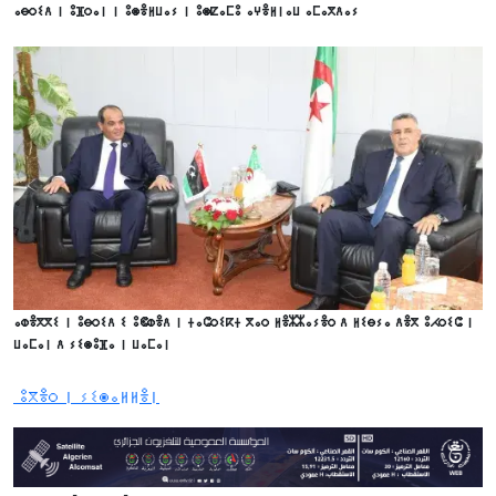
ⴰⴱⵔⵉⴷ ⵏ ⵓⴼⵔⴰⵏ ⵏ ⵓⵙⴻⵍⵡⴰⵢ ⵏ ⵓⵙⵇⴰⵎⵓ ⴰⵖⴻⵍⵏⴰⵡ ⴰⵎⴰⴳⴷⴰⵢ
ⴰⵀⴻⴳⴳⵉ ⵏ ⵓⴱⵔⵉⴷ ⵉ ⵓⵞⵀⴻⴷ ⵏ ⵜⴰⵛⵔⵉⴽⵜ ⴳⴰⵔ ⵍⴻⵣⵣⴰⵢⴻⵔ ⴷ ⵍⵉⴱⵢⴰ ⴷⴻⴳ ⵓⵃⵔⵉⵛ ⵏ
ⵡⴰⵎⴰⵏ ⴷ ⵢⵉⵙⵓⴼⴰ ⵏ ⵡⴰⵎⴰⵏ
ⵓⴳⴻⵔ ⵏ ⵢⵉⵙⴰⵍⵍⴻⵏ