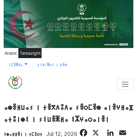
Skip to main content
Arabic
Tamazight
ⵉⵎⴻⵥⵍⴰ
ⵜⵉⵍⵉⵥⵔⵉ ⵏ ⵡⴻⴱ
ⴰⵙⴻⵍⵡⴰⵢ ⵏ ⵜⴻⴳⴷⵓⴷⴰ ⵢⴻⵔⵎⴻⵙ ⴰⵏⴻⵖⵍⴰⴼ
ⴰⵜⵓⵏⵙⵉ ⵏ ⵢⵉⵡⴻⵥⵍⴰ ⵉⵣⵖⴰⵔⴰⵏⴻⵏ
Facebook
X
Link
E
ⵉⵙⴰⵍⵍⴻⵏ ⵏ ⵜⵎⵓⵔⵜ
Jul 12, 2026