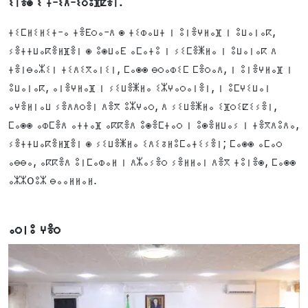
ⵉⵏⴻⵙ ⵉ ⵜ-ⵉⴷ-ⵉⵔⵓⴼⵇⴻⵏ.
ⵜⵉⵎⵍⵉⵍⵉⵜ-ⴰ ⵜⴻⴹⵔⴰ-ⴷ ⵙ ⵜⵉⵀⴰⵡⵜ ⵏ ⵓⵏⴻⵖⵍⴰⴼ ⵏ ⵓⵡⴰⵏⴰⴽ,
ⵢⴻⵜⵜⵡⴰⴽⴻⵍⴼⴻⵏ ⵙ ⵓⵙⵡⴰⴹ ⴰⵎⴰⵜⵓ ⵏ ⵢⵉⵎⴻⵥⵍⴰ ⵏ ⵓⵡⴰⵏⴰⴽ ⴷ
ⵜⴻⵏⴱⴰⵣⵉⵏ ⵜⵉⴷⵉⴳⴰⵏⵉⵏ, ⵎⴰⵙⵙ ⴱⵔⴰⵀⵉⵎ ⵎⴻⵔⴰⴷ, ⵏ ⵓⵏⴻⵖⵍⴰⴼ ⵏ
ⵓⵡⴰⵏⴰⴽ, ⴰⵏⴻⵖⵍⴰⴼ ⵏ ⵢⵉⵡⴻⵥⵍⴰ ⵉⵣⵖⴰⵔⴰⵏⴻⵏ, ⵏ ⵓⵎⵖⵉⵡⴰⵏ
ⴰⵖⴻⵍⵏⴰⵡ ⵢⴻⴷⴷⵔⴻⵏ ⴷⴻⴳ ⵓⵣⵖⴰⵔ, ⴷ ⵢⵉⵡⴻⵥⵍⴰ ⵉⴼⵔⵉⵇⵉⵢⴻⵏ,
ⵎⴰⵙⵙ ⴰⵀⵎⴻⴷ ⴰⵜⵜⴰⴼ ⴰⴽⴽⴻⴷ ⵓⵙⴻⵎⵜⴰⵔ ⵏ ⵓⵙⴻⵍⵡⴰⵢ ⵏ ⵜⴻⴳⴷⵓⴷⴰ,
ⵢⴻⵜⵜⵡⴰⴽⴻⵍⴼⴻⵏ ⵙ ⵢⵉⵡⴻⵥⵍⴰ ⵉⴷⵉⵒⵍⵓⵎⴰⵜⵉⵢⴻⵏ; ⵎⴰⵙⵙ ⴰⵎⴰⵔ
ⴰⴱⴱⴰ, ⴰⴽⴽⴻⴷ ⵓⵏⵎⴰⵀⴰⵍ ⵏ ⴷⵣⴰⵢⴻⵔ ⵢⴻⵍⵍⴰⵏ ⴷⴻⴳ ⵜⵓⵏⴻⵙ, ⵎⴰⵙⵙ
ⴰⵣⵣoⵓⵣ ⴱⴰⴰⵍⵍⴰⵍ.
ⴰⵔⵏⵓ ⵖⴻⵔ