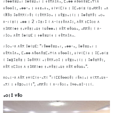
ⵢⴻⵙⵙⴻⵍⵡⴰⵢ ⵓⵙⴻⵍⵡⴰⵢ ⵏ ⵜⴻⴳⴷⵓⴷⴰ, ⵎⴰⵙⵙ ⵄⴻⴱⴷⴻⵍⵎⴰⴶⵉⴷ
ⵜⴻⴱⴱⵓⵏ, ⴰⵙⵙ-ⴰ ⵏ ⵜⵜⵍⴰⵜⴰ, ⵜⵉⵖⵉⵎⵉⵜ ⵏ ⵓⵎⴰⵀⵉⵍ ⵉⵡⴰⴽⴽⴻⵏ ⴰⴷ
ⵉⵥⴻⵔ ⵓⵀⴻⴳⴳⵉⵢⴻⵏ ⵉⵏⴻⴳⴳⵓⵔⴰ ⵏ ⵜⴻⴼⵔⴰⵏⵉⵏ ⵏ ⵓⵙⴻⵍⴳⴻⵏ ⴰⵔⴰ
ⴷ-ⵢⵉⵍⵉⵏ ⴰⵙⵙ ⵏ 2 ⵢⵓⵍⵢⵓ ⵉ ⴷ-ⵉⵜⵜⴻⴷⴷⵓⵏ, ⴷⴻⴳ ⵜⵎⵓⵔⵜ ⴷ
ⵜⵓⴽⴽⵉⵙⵜ ⵜⴰⵖⴻⵍⵏⴰⵡⵜ ⵉⵕⴻⵙⵙⴰⵏ ⴷⴻⴳ ⴱⴻⵕⵕⴰ, ⴰⴽⴽⴻⵏ ⵉ ⴷ-
ⵢⵓⵔⴰ ⴷⴻⴳ ⵓⵙⵉⵡⴹ ⵏ ⵜⵙⴻⵍⵡⵉⵜ ⵏ ⵜⴻⴳⴷⵓⴷⴰ.
ⵢⵓⵔⴰ-ⴷ ⴷⴻⴳ ⵓⵙⵉⵡⴹ: "ⵢⴻⵙⵙⴻⵍⵡⴰⵢ, ⴰⵙⵙ-ⴰ, ⵓⵙⴻⵍⵡⴰⵢ ⵏ
ⵜⴻⴳⴷⵓⴷⴰ, ⵎⴰⵙⵙ ⵄⴻⴱⴷⴻⵍⵎⴰⴶⵉⴷ ⵜⴻⴱⴱⵓⵏ, ⵜⵉⵖⵉⵎⵉⵜ ⵏ ⵓⵎⴰⵀⵉⵍ
ⵉ ⵓⵙⴼⵓⵍⴻⵍ ⵏ ⵓⵀⴻⴳⴳⵉ ⴰⵏⴻⴳⴳⴰⵔⵓ ⵏ ⵜⴻⴼⵔⴰⵏⵉⵏ ⵏ ⵓⵙⴻⵍⴳⴻⵏ,
ⴷⴻⴳ ⵜⵎⵓⵔⵜ ⴷ ⵜⵓⴽⴽⵉⵙⵜ ⵜⴰⵖⴻⵍⵏⴰⵡⵜ ⴷⴻⴳ ⴱⴻⵕⵕⴰ".
ⴷⵔⴰⵏ-ⴷ ⴷⴻⴳ ⵜⵖⵉⵎⵉⵜ-ⴰⴳⵉ "ⵢⵉⵎⴹⴻⴱⴱⵔⴻⵏ ⵢⴻⵄⵏⴰⵏ ⵜⵉⴳⴳⴰⵡⵜ-
ⴰⴳⵉ ⵏ ⵜⴻⴼⵔⴰⵏⵉⵏ", ⴰⴽⴽⴻⵏ ⵉ ⴷ-ⵢⴻⵔⵏⴰ ⵓⵖⴱⴰⵍⵓ-ⵏⵏⵉ.
ⴰⵔⵏⵓ ⵖⴻⵔ