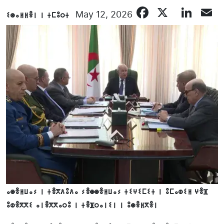
Faceboo
X
Lin
E
ⵉⵙⴰⵍⵍⴻⵏ ⵏ ⵜⵎⵓⵔⵜ
May 12, 2026
ⴰⵙⴻⵍⵡⴰⵢ ⵏ ⵜⴻⴳⴷⵓⴷⴰ ⵢⴻⵙⵙⴻⵍⵡⴰⵢ ⵜⵉⵖⵉⵎⵉⵜ ⵏ ⵓⵎⴰⵀⵉⵍ ⵖⴻⴼ
ⵓⵀⴻⴳⴳⵉ ⴰⵏⴻⴳⴳⴰⵔⵓ ⵏ ⵜⴻⴼⵔⴰⵏⵉⵏ ⵏ ⵓⵙⴻⵍⴳⴻⵏ