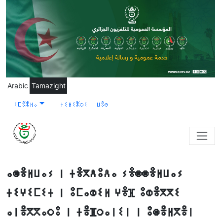
Skip to main content
Arabic
Tamazight
ⵉⵎⴻⵥⵍⴰ
ⵜⵉⵍⵉⵥⵔⵉ ⵏ ⵡⴻⴱ
ⴰⵙⴻⵍⵡⴰⵢ ⵏ ⵜⴻⴳⴷⵓⴷⴰ ⵢⴻⵙⵙⴻⵍⵡⴰⵢ
ⵜⵉⵖⵉⵎⵉⵜ ⵏ ⵓⵎⴰⵀⵉⵍ ⵖⴻⴼ ⵓⵀⴻⴳⴳⵉ
ⴰⵏⴻⴳⴳⴰⵔⵓ ⵏ ⵜⴻⴼⵔⴰⵏⵉⵏ ⵏ ⵓⵙⴻⵍⴳⴻⵏ