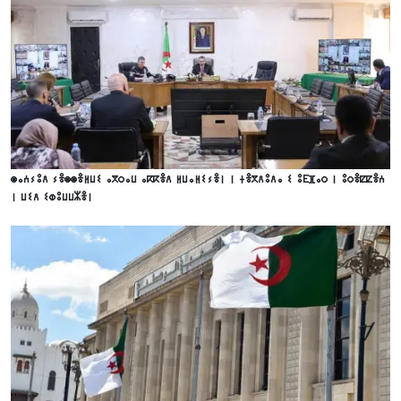
ⵙⴰⵄⵢⵓⴷ ⵢⴻⵙⵙⴻⵍⵡⵉ ⴰⴳⵔⴰⵡ ⴰⴽⴽⴻⴷ ⵍⵡⴰⵍⵉⵢⴻⵏ ⵏ ⵜⴻⴳⴷⵓⴷⴰ ⵉ ⵓⴹⴼⴰⵔ ⵏ ⵓⵔⴻⵇⵇⴻⵄ
ⵏ ⵡⵉⴷ ⵉⵀⵓⵡⵡⵣⴻⵏ