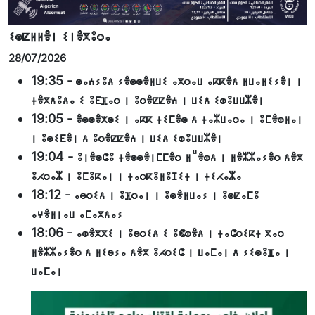
ⵉⵙⵇⵍⵍⴻⵏ ⵉⵏⴻⴳⵓⵔⴰ
28/07/2026
19:35
-
ⵙⴰⵄⵢⵓⴷ ⵢⴻⵙⵙⴻⵍⵡⵉ ⴰⴳⵔⴰⵡ ⴰⴽⴽⴻⴷ ⵍⵡⴰⵍⵉⵢⴻⵏ ⵏ
ⵜⴻⴳⴷⵓⴷⴰ ⵉ ⵓⴹⴼⴰⵔ ⵏ ⵓⵔⴻⵇⵇⴻⵄ ⵏ ⵡⵉⴷ ⵉⵀⵓⵡⵡⵣⴻⵏ
19:05
-
ⴻⵙⵙⴻⵅⵙⵉ ⵏ ⴰⴽⴽ ⵜⵉⵎⴻⵙ ⴷ ⵜⴰⵣⵡⴰⵔⴰ ⵏ ⵓⵎⴻⵀⵍⴰⵏ
ⵏ ⵓⵙⵉⴹⴻⵏ ⴷ ⵓⵔⴻⵇⵇⴻⵄ ⵏ ⵡⵉⴷ ⵉⵀⵓⵡⵡⵣⴻⵏ
19:04
-
ⵓⵏⴻⵙⵛⵓ ⵜⴻⵙⵙⴻⵏⵎⵎⴻⵔ ⵍⵯⴻⵀⴷ ⵏ ⵍⴻⵣⵣⴰⵢⴻⵔ ⴷⴻⴳ
ⵓⵃⵔⴰⵣ ⵏ ⵓⵎⵓⴽⴰⵏ ⵏ ⵜⴰⵔⴽⵓⵍⵓⵊⵉⵜ ⵏ ⵜⵉⵃⴰⵣⴰ
18:12
-
ⴰⴱⵔⵉⴷ ⵏ ⵓⴼⵔⴰⵏ ⵏ ⵓⵙⴻⵍⵡⴰⵢ ⵏ ⵓⵙⵇⴰⵎⵓ
ⴰⵖⴻⵍⵏⴰⵡ ⴰⵎⴰⴳⴷⴰⵢ
18:06
-
ⴰⵀⴻⴳⴳⵉ ⵏ ⵓⴱⵔⵉⴷ ⵉ ⵓⵞⵀⴻⴷ ⵏ ⵜⴰⵛⵔⵉⴽⵜ ⴳⴰⵔ
ⵍⴻⵣⵣⴰⵢⴻⵔ ⴷ ⵍⵉⴱⵢⴰ ⴷⴻⴳ ⵓⵃⵔⵉⵛ ⵏ ⵡⴰⵎⴰⵏ ⴷ ⵢⵉⵙⵓⴼⴰ ⵏ
ⵡⴰⵎⴰⵏ