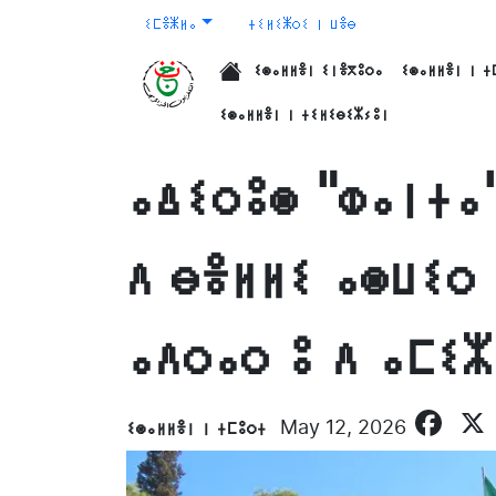
ⵉⵎⴻⵥⵍⴰ
ⵜⵉⵍⵉⵥⵔⵉ ⵏ ⵡⴻⴱ
ⵉⵙⴰⵍⵍⴻⵏ ⵉⵏⴻⴳⵓⵔⴰ
ⵉⵙⴰⵍⵍⴻⵏ ⵏ ⵜ
الرئيسية
ⵉⵙⴰⵍⵍⴻⵏ ⵏ ⵜⵉⵍⵉⴱⵉⵣⵢⵓⵏ
ⴰⵠⵉⵔⵓⵙ "ⵀⴰⵏⵜⴰ
ⴷ ⴱⴻⵍⵍⵉ ⴰⵙⵡⵉⵔ
ⴰⴷⵔⴰⵔ ⵓ ⴷ ⴰⵎⵉ
Fa
ⵉⵙⴰⵍⵍⴻⵏ ⵏ ⵜⵎⵓⵔⵜ
May 12, 2026