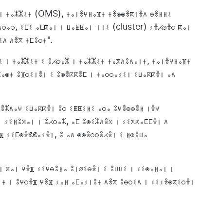
 ⵏ ⵜⴰⵣⵣⵉⵜ (OMS), ⵜⴰⵏⴻⵖⵍⴰⴼⵜ ⵜⴻⵙⵙⴻⴽⵏⴻⴷ ⴱⴻⵍⵍⵉ
ⴷⵔⴰⵔ, ⵉⵎⵉ ⴰⵎⴽⴰⵏ ⵏ ⵡⴰⵟⵟⴰⵏ-ⵏⵏⵉ (cluster) ⵢⴻⵃⵚⴻⵔ ⴽⴰⵏ
ⵉⴷ ⴷⴻⴳ ⵜⵎⵓⵔⵜ".
ⵉ ⵏ ⵜⴰⵣⵣⵉⵜ ⵉ ⵓⵃⵔⴰⵣ ⵏ ⵜⴰⵣⵣⵉⵜ ⵜⴰⴳⴷⵓⴷⴰⵏⵜ, ⵜⴰⵏⴻⵖⵍⴰⴼⵜ
ⵎⴰⵙⵜ ⵓⴼⵔⵉⵏⴻⵏ ⵉ ⵓⵙⴻⴽⴽⴻⵎ ⵏ ⵜⴰⵔⵔⴰⵢⵉⵏ ⵉⵡⴰⴽⴽⴻⵏ ⴰⴷ
ⵎⴻⵣⴷⴰⵖ ⵉⵡⴰⴽⴽⴻⵏ ⵓⵔ ⵉⵟⵟⵉⵍⵉ ⴰⵔⴰ ⵓⵖⴻⴱⴱⴻⵍ ⵏⴻⵖ
ⵏ ⵢⵉⵍⵓⴳⴰⵏ ⵏ ⵓⵃⵔⴰⵣ, ⴰⵎ ⵓⵙⵉⵣⴷⴻⴳ ⵏ ⵢⵉⵅⵅⴰⵎⵎⴻⵏ ⴷ
ⴻⴼ ⵢⵉⵎⵙⴻⵞⵞⴰⵢⴻⵏ, ⵓ ⴰⴷ ⵙⵙⴻⵔⵔⴻⵃⴻⵏ ⵉ ⵍⵀⵓⵡⴰ
 ⴽⴰⵏ ⵖⴻⴼ ⵢⵉⵖⴱⵓⵍⴰ ⵓⵏⵚⵉⴱⴻⵏ ⵉ ⵓⵡⵡⵉ ⵏ ⵢⵉⵙⴰⵍⴰⵏ ⵏ
ⵏⵜ ⵏ ⵓⵖⵔⴻⴼ ⵖⴻⴼ ⵢⴰⵍ ⴰⵎⴰⵢⵏⵓⵜ ⴷⴻⴳ ⵓⴱⵔⵉⴷ ⵏ ⵢⵉⵢⴻⵙⴽⵉⵔⴻⵏ