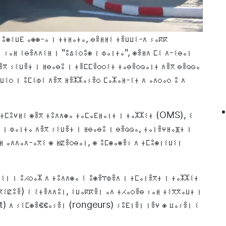
 ⵓⵙⵉⵡⴹ ⴰⵙⵙ-ⴰ ⵏ ⵜⵜⵍⴰⵜⴰ, ⴱⴻⵍⵍⵉ ⵜⴻⵡⵡⵉ-ⴷ ⵢⴰⴽⴽ
 ⵢⴰⵍ ⵉⴱⴻⴷⴷⵉⵍ ⵏ "ⵓⵠⵉⵔⵓⵙ ⵏ ⵀⴰⵏⵜⴰ", ⵙⴻⵍⴷ ⵎⵉ ⴷ-ⵉⴱⴰⵏ
ⴷⴻⴳ ⵢⵉⵡⴻⵜ ⵏ ⵍⴱⴰⴱⵓ ⵏ ⵜⴻⵎⵎⴻⵔⵔⵉⵜ ⵜⴰⴱⴻⵔⵕⴰⵏⵜ ⴷⴻⴳ ⴱⴻⵕⵕⴰ
ⵡⵉⵔ ⵏ ⵓⵎⵉⵀⵉ ⴷⴻⴳ ⵍⴻⵣⵣⴰⵢⴻⵔ ⵎⴰⵣⴰⵍ-ⵉⵜ ⴷ ⴰⴷⵔⴰⵔ ⵓ ⴷ
 ⵜⵎⵓⵖⵍⵉ ⵙⴻⴳ ⵜⵓⴷⴷⵙⴰ ⵜⴰⵎⴰⴹⵍⴰⵏⵜ ⵏ ⵜⴰⵣⵣⵉⵜ (OMS), ⵉ
 ⵏ ⵀⴰⵏⵜⴰ ⴷⴻⴳ ⵢⵉⵡⴻⵜ ⵏ ⵍⴱⴰⴱⵓ ⵏ ⴱⴻⵕⵕⴰ, ⵜⴰⵏⴻⵖⵍⴰⴼⵜ ⵏ
ⵍ ⴰⴷⴷⴰⴷ-ⴰⴳⵉ ⵙ ⵍⵇⴻⵔⴱⴰⵏ, ⵙ ⵓⵎⵙⴰⵙⴻⵢ ⴷ ⵜⵎⵓⵙⵏⵉⵡⵉⵏ
ⵉⵏ ⵏ ⵓⵃⵔⴰⵣ ⴷ ⵜⵓⴷⴷⵙⴰ ⵉ ⵓⵙⴻⴶⵀⴻⴷ ⵏ ⵜⵎⴰⵏⴻⴳⵜ ⵏ ⵜⴰⵣⵣⵉⵜ
ⵉⵇⵓⴻ) ⵉ ⵉⵜⴻⴷⴷⵓⵏ, ⵉⵡⴰⴽⴽⴻⵏ ⴰⴷ ⵜⵃⴰⵔⴻⴱ ⵢⴰⵍ ⵜⵉⴳⴳⴰⵡⵜ ⵏ
t) ⴷ ⵢⵉⵎⵙⴻⵞⵞⴰⵢⴻⵏ (rongeurs) ⵢⵓⴹⵏⴻⵏ ⵏⴻⵖ ⵙ ⵡⴰⵢⴻⵏ ⵉ