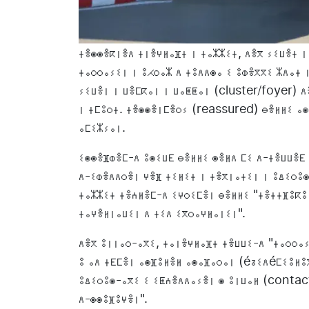
ⵜⴻⵙⵙⴻⴽⵏⴻⴷ ⵜⵏⴻⵖⵍⴰⴼⵜ ⵏ ⵜⴰⵣⵣⵉⵜ, ⴷⴻⴳ ⵢⵉⵡⴻⵜ ⵏ
ⵜⴰⵔⵔⴰⵢⵉⵏ ⵏ ⵓⵃⵔⴰⵣ ⴷ ⵜⵓⴷⴷⵙⴰ ⵉ ⵓⵀⴻⴳⴳⵉ ⵣⴷⴰⵜ ⵏ
ⵢⵉⵡⴻⵏ ⵏ ⵡⴻⵎⴽⴰⵏ ⵏ ⵡⴰⵟⵟⴰⵏ (cluster/foyer) 
ⵏ ⵜⵎⵓⵔⵜ. ⵜⴻⵙⵙⴻⵏⵎⴻⵔⵢ (reassured) ⴱⴻⵍⵍⵉ ⴰⵙ
ⴰⵎⵉⵣⵢⴰⵏ.
ⵉⵙⵙⴻⴼⵀⴻⵎ-ⴷ ⵓⵙⵉⵡⴹ ⴱⴻⵍⵍⵉ ⵙⴻⵍⴷ ⵎⵉ ⴷ-ⵜⴻⵡⵡⴻⴹ
ⴷ-ⵉⵀⴻⴷⴷⵔⴻⵏ ⵖⴻⴼ ⵜⵉⵍⵉⵜ ⵏ ⵜⴻⴳⵏⴰⵜⵉⵏ ⵏ ⵓⵠⵉⵔⵓⵙ
ⵜⴰⵣⵣⵉⵜ ⵜⴻⵄⵍⴻⵎ-ⴷ ⵉⵖⵔⵉⵎⴻⵏ ⴱⴻⵍⵍⵉ "ⵜⴻⵜⵜⴼⵓⴽⵓ
ⵜⴰⵖⴻⵍⵏⴰⵡⵉⵏ ⴷ ⵜⵉⴷ ⵉⴳⵔⴰⵖⵍⴰⵏⵉⵏ".
ⴷⴻⴳ ⵓⵏⵏⴰⵔ-ⴰⴳⵉ, ⵜⴰⵏⴻⵖⵍⴰⴼⵜ ⵜⴻⵡⵡⵉ-ⴷ "ⵜⴰⵔⵔⴰⵢ
ⵓ ⴰⴷ ⵜⴹⵎⴻⵏ ⴰⵙⴼⵓⵍⴻⵍ ⴰⵙⴰⴼⴰⵔⴰⵏ (éⵒⵉⴷéⵎⵉⵓⵍⵓⴳ
ⵓⵠⵉⵔⵓⵙ-ⴰⴳⵉ ⵉ ⵉⵟⵄⴻⴷⴷⴰⵢⴻⵏ ⵙ ⵓⵏⵡⴰⵍ (contac
ⴷ-ⵙⵙⵓⴼⵓⵖⴻⵏ".