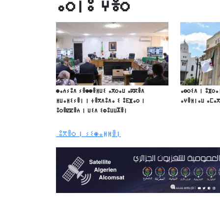
ⴰⵔⵏⵓ ⵖⴻⵔ
ⵙⴰⵄⵢⵓⴷ ⵢⴻⵙⵙⴻⵍⵡⵉ ⴰⴳⵔⴰⵡ ⴰⴽⴽⴻⴷ
ⴰⴱⵔⵉⴷ ⵏ ⵓⴼⵔⴰ
ⵍⵡⴰⵍⵉⵢⴻⵏ ⵏ ⵜⴻⴳⴷⵓⴷⴰ ⵉ ⵓⴹⴼⴰⵔ ⵏ
ⴰⵖⴻⵍⵏⴰⵡ ⴰⵎⴰ
ⵓⵔⴻⵇⵇⴻⵄ ⵏ ⵡⵉⴷ ⵉⵀⵓⵡⵡⵣⴻⵏ
ⵓⴳⴻⵔ ⵏ ⵢⵉⵙⴰⵍⵍⴻⵏ