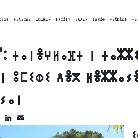
ⵎⵓⵔⵜ
ⵜⴰⴷⴰⵎⵙⴰ
ⴰⵎⴰⴹⴰⵍ
ⵜⵉⵎⴻⵜⵉ
ⴰⴷⴷⴰⵍ
ⵉⴷⵍⴻⵙ
ⵜⴰⵣⵎⴻⵔⵜ
ⵜⴰ
": ⵜⴰⵏⴻⵖⵍⴰⴼⵜ ⵏ ⵜⴰⵣⵣ
 ⵏ ⵓⵎⵉⵀⵉ ⴷⴻⴳ ⵍⴻⵣⵣⴰⵢ
ⵣⵢⴰⵏ
cebook
X
LinkedIn
Email
ⵉ