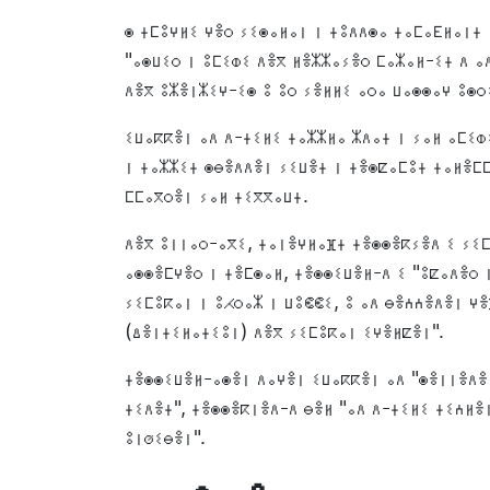
ⵙ ⵜⵎⵓⵖⵍⵉ ⵖⴻⵔ ⵢⵉⵙⴰⵍⴰⵏ ⵏ ⵜⵓⴷⴷⵙⴰ ⵜⴰⵎⴰⴹⵍⴰⵏⵜ
"ⴰⵙⵡⵉⵔ ⵏ ⵓⵎⵉⵀⵉ ⴷⴻⴳ ⵍⴻⵣⵣⴰⵢⴻⵔ ⵎⴰⵣⴰⵍ-ⵉⵜ ⴷ ⴰ
ⴷⴻⴳ ⵓⵣⴻⵏⵣⵉⵖ-ⵉⵙ ⵓ ⵓⵔ ⵢⴻⵍⵍⵉ ⴰⵔⴰ ⵡⴰⵙⵙⴰⵖ ⵓⵙⵔ
ⵉⵡⴰⴽⴽⴻⵏ ⴰⴷ ⴷ-ⵜⵉⵍⵉ ⵜⴰⵣⵣⵍⴰ ⵣⴷⴰⵜ ⵏ ⵢⴰⵍ ⴰⵎⵉⵀ
ⵏ ⵜⴰⵣⵣⵉⵜ ⵙⴱⴻⴷⴷⴻⵏ ⵢⵉⵡⴻⵜ ⵏ ⵜⴻⵙⵇⴰⵎⵓⵜ ⵜⴰⵍⴻⵎ
ⵎⵎⴰⴳⵔⴻⵏ ⵢⴰⵍ ⵜⵉⴳⴳⴰⵡⵜ.
ⴷⴻⴳ ⵓⵏⵏⴰⵔ-ⴰⴳⵉ, ⵜⴰⵏⴻⵖⵍⴰⴼⵜ ⵜⴻⵙⵙⴻⴽⵢⴻⴷ ⵉ ⵢⵉ
ⴰⵙⵙⴻⵎⵖⴻⵔ ⵏ ⵜⴻⵎⵙⴰⵍ, ⵜⴻⵙⵙⵉⵡⴻⵍ-ⴷ ⵉ "ⵓⵇⴰⴷⴻⵔ 
ⵢⵉⵎⵓⴽⴰⵏ ⵏ ⵓⵃⵔⴰⵣ ⵏ ⵡⵓⵞⵞⵉ, ⵓ ⴰⴷ ⴱⴻⵄⵄⴻⴷⴻⵏ ⵖ
(ⵠⴻⵏⵜⵉⵍⴰⵜⵉⵓⵏ) ⴷⴻⴳ ⵢⵉⵎⵓⴽⴰⵏ ⵉⵖⴻⵍⵇⴻⵏ".
ⵜⴻⵙⵙⵉⵡⴻⵍ-ⴰⵙⴻⵏ ⴷⴰⵖⴻⵏ ⵉⵡⴰⴽⴽⴻⵏ ⴰⴷ "ⵙⴻⵏⵏⴻⴷⴻⵏ
ⵜⵉⴷⴻⵜ", ⵜⴻⵙⵙⴻⴽⵏⴻⴷ-ⴷ ⴱⴻⵍ "ⴰⴷ ⴷ-ⵜⵉⵍⵉ ⵜⵉⵄⵍⴻ
ⵓⵏⵚⵉⴱⴻⵏ".