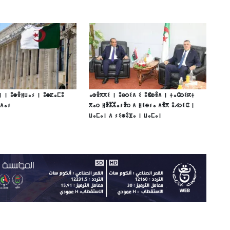
ⵏ ⵏ ⵓⵙⴻⵍⵡⴰⵢ ⵏ ⵓⵙⵇⴰⵎⵓ
ⴰⵀⴻⴳⴳⵉ ⵏ ⵓⴱⵔⵉⴷ ⵉ ⵓⵞⵀⴻⴷ ⵏ ⵜⴰⵛⵔⵉⴽⵜ
ⴳⴷⴰⵢ
ⴳⴰⵔ ⵍⴻⵣⵣⴰⵢⴻⵔ ⴷ ⵍⵉⴱⵢⴰ ⴷⴻⴳ ⵓⵃⵔⵉⵛ ⵏ
ⵡⴰⵎⴰⵏ ⴷ ⵢⵉⵙⵓⴼⴰ ⵏ ⵡⴰⵎⴰⵏ