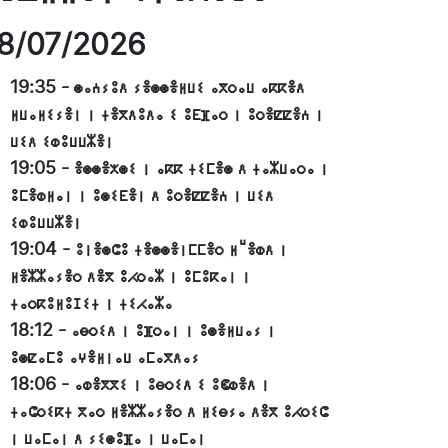
8/07/2026
19:35
-
ⵙⴰⵄⵢⵓⴷ ⵢⴻⵙⵙⴻⵍⵡⵉ ⴰⴳⵔⴰⵡ ⴰⴽⴽⴻⴷ
ⵍⵡⴰⵍⵉⵢⴻⵏ ⵏ ⵜⴻⴳⴷⵓⴷⴰ ⵉ ⵓⴹⴼⴰⵔ ⵏ ⵓⵔⴻⵇⵇⴻⵄ ⵏ
ⵡⵉⴷ ⵉⵀⵓⵡⵡⵣⴻⵏ
19:05
-
ⴻⵙⵙⴻⵅⵙⵉ ⵏ ⴰⴽⴽ ⵜⵉⵎⴻⵙ ⴷ ⵜⴰⵣⵡⴰⵔⴰ ⵏ
ⵓⵎⴻⵀⵍⴰⵏ ⵏ ⵓⵙⵉⴹⴻⵏ ⴷ ⵓⵔⴻⵇⵇⴻⵄ ⵏ ⵡⵉⴷ
ⵉⵀⵓⵡⵡⵣⴻⵏ
19:04
-
ⵓⵏⴻⵙⵛⵓ ⵜⴻⵙⵙⴻⵏⵎⵎⴻⵔ ⵍⵯⴻⵀⴷ ⵏ
ⵍⴻⵣⵣⴰⵢⴻⵔ ⴷⴻⴳ ⵓⵃⵔⴰⵣ ⵏ ⵓⵎⵓⴽⴰⵏ ⵏ
ⵜⴰⵔⴽⵓⵍⵓⵊⵉⵜ ⵏ ⵜⵉⵃⴰⵣⴰ
18:12
-
ⴰⴱⵔⵉⴷ ⵏ ⵓⴼⵔⴰⵏ ⵏ ⵓⵙⴻⵍⵡⴰⵢ ⵏ
ⵓⵙⵇⴰⵎⵓ ⴰⵖⴻⵍⵏⴰⵡ ⴰⵎⴰⴳⴷⴰⵢ
18:06
-
ⴰⵀⴻⴳⴳⵉ ⵏ ⵓⴱⵔⵉⴷ ⵉ ⵓⵞⵀⴻⴷ ⵏ
ⵜⴰⵛⵔⵉⴽⵜ ⴳⴰⵔ ⵍⴻⵣⵣⴰⵢⴻⵔ ⴷ ⵍⵉⴱⵢⴰ ⴷⴻⴳ ⵓⵃⵔⵉⵛ
ⵏ ⵡⴰⵎⴰⵏ ⴷ ⵢⵉⵙⵓⴼⴰ ⵏ ⵡⴰⵎⴰⵏ