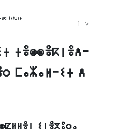
ⵜⵉⴽⵏⵓⵍⵓⵊⵉⵜ
Toggle theme
ⵉⵜ ⵜⴻⵙⵙⴻⴽⵏⴻⴷ-
ⴻⵔ ⵎⴰⵣⴰⵍ-ⵉⵜ ⴷ
ⵙⵇⵍⵍⴻⵏ ⵉⵏⴻⴳⵓⵔⴰ