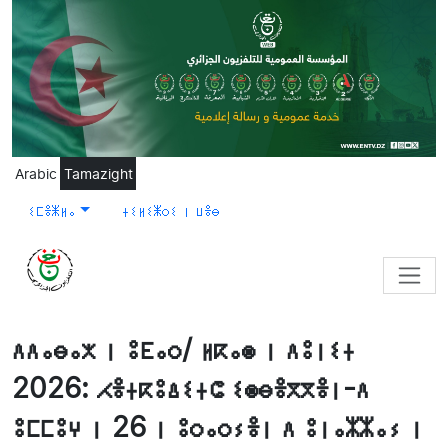
Skip to main content
Arabic
Tamazight
ⵉⵎⴻⵥⵍⴰ
ⵜⵉⵍⵉⵥⵔⵉ ⵏ ⵡⴻⴱ
ⴷⴷⴰⴱⴰⵅ ⵏ ⵓⴹⴰⵔ/ ⵍⴽⴰⵙ ⵏ ⴷⵓⵏⵉⵜ
2026: ⵃⴻⵜⴽⵓⵠⵉⵜⵛ ⵉⵙⴱⴻⴳⴳⴻⵏ-ⴷ
ⵓⵎⵎⵓⵖ ⵏ 26 ⵏ ⵓⵔⴰⵔⵢⴻⵏ ⴷ ⵓⵏⴰⵣⵣⴰⵢ ⵏ