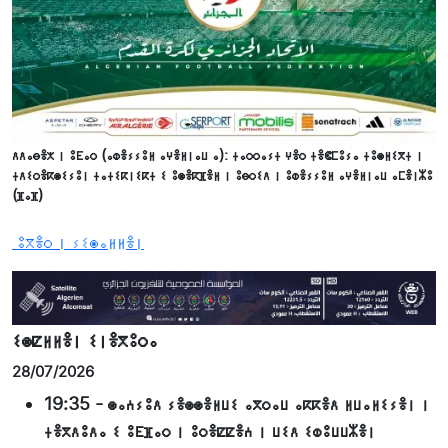
ⴷⴷⴰⴱⴻⵅ ⵏ ⵓⴹⴰⵔ (ⴰⵀⴻⵢⵢⵓⵍ ⴰⵖⴻⵍⵏⴰⵡ ⴰ): ⵜⴰⵔⵔⴰⵢⵜ ⵖⴻⵔ ⵜⴻⵞⵎⵓⵢⴰ ⵜⵓⵙⵍⵉⴳⵜ ⵏ
ⵜⴷⵉⵔⴻⴽⵙⵉⵢⵓⵏ ⵜⴰⵜⵉⴽⵏⵉⴽⵜ ⵉ ⵓⵙⴻⴽⴼⴻⵍ ⵏ ⵓⴱⵔⵉⴷ ⵏ ⵓⵀⴻⵢⵢⵓⵍ ⴰⵖⴻⵍⵏⴰⵡ ⴰⵎⴻⵏⵣⵓ
(ⴼⴰⴼ)
ⵓⴳⴻⵔ ⵏ ⵢⵉⵙⴰⵍⵍⴻⵏ
ⵉⵙⵇⵍⵍⴻⵏ ⵉⵏⴻⴳⵓⵔⴰ
28/07/2026
19:35
-
ⵙⴰⵄⵢⵓⴷ ⵢⴻⵙⵙⴻⵍⵡⵉ ⴰⴳⵔⴰⵡ ⴰⴽⴽⴻⴷ ⵍⵡⴰⵍⵉⵢⴻⵏ ⵏ
ⵜⴻⴳⴷⵓⴷⴰ ⵉ ⵓⴹⴼⴰⵔ ⵏ ⵓⵔⴻⵇⵇⴻⵄ ⵏ ⵡⵉⴷ ⵉⵀⵓⵡⵡⵣⴻⵏ