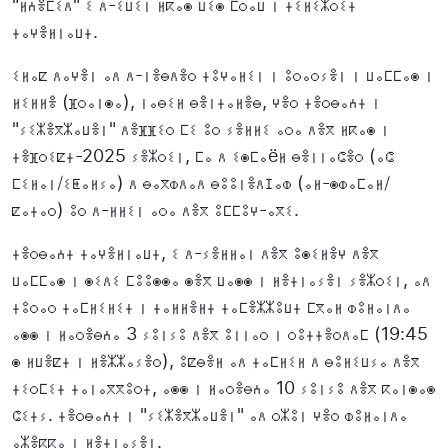
"ⵍⵄⴻⵎⵉⴷ" ⵉ ⴷ-ⵉⵡⵉⵏ ⵍⴽⴰⵙ ⵡⵉⵙ ⵎⵔⴰⵡ ⵏ ⵜⵉⵍⵉⵣⵔⵉⵜ
ⵜⴰⵖⴻⵍⵏⴰⵡⵜ.
ⵉⵍⴰⵇ ⴷⴰⵖⴻⵏ ⴰⴷ ⴷ-ⵏⴻⴱⴷⴻⵔ ⵜⵓⵖⴰⵍⵉⵏ ⵏ ⵓⵔⴰⵔⵢⴻⵏ ⵏ ⵡⴰⵎⵎⴰⵙ ⵏ
ⵍⵉⵍⵍⴻ (ⴼⵔⴰⵏⵙⴰ), ⵏⴰⴱⵉⵍ ⴱⴻⵏⵜⴰⵍⴻⴱ, ⵖⴻⵔ ⵜⴻⵔⴱⴰⵄⵜ ⵏ
"ⵢⵉⵣⴻⴳⵣⴰⵡⴻⵏ" ⴷⴻⴼⴼⵉⵔ ⵎⵉ ⵓⵔ ⵢⴻⵍⵍⵉ ⴰⵔⴰ ⴷⴻⴳ ⵍⴽⴰⵙ ⵏ
ⵜⴻⴼⵔⵉⵇⵜ-2025 ⵢⴻⵣⵔⵉⵏ, ⵎⴰ ⴷ ⵉⵙⵎⴰëⵍ ⴱⴻⵏⵏⴰⵛⴻⵔ (ⴰⵛ
ⵎⵉⵍⴰⵏ/ⵉⵟⴰⵍⵢⴰ) ⴷ ⴱⴰⴳⵀⴷⴰⴷ ⴱⵓⵓⵏⴻⴷⵊⴰⵀ (ⴰⵍ-ⵙⵀⴰⵎⴰⵍ/
ⵇⴰⵜⴰⵔ) ⵓⵔ ⴷ-ⵍⵍⵉⵏ ⴰⵔⴰ ⴷⴻⴳ ⵓⵎⵎⵓⵖ-ⴰⴳⵉ.
ⵜⴻⵔⴱⴰⵄⵜ ⵜⴰⵖⴻⵍⵏⴰⵡⵜ, ⵉ ⴷ-ⵢⴻⵍⵍⴰⵏ ⴷⴻⴳ ⵓⵙⵉⵍⴻⵖ ⴷⴻⴳ
ⵡⴰⵎⵎⴰⵙ ⵏ ⵙⵉⴷⵉ ⵎⵓⵓⵙⵙⴰ ⵙⴻⴳ ⵡⴰⵙⵙ ⵏ ⵍⴻⵜⵏⴰⵢⴻⵏ ⵢⴻⵣⵔⵉⵏ, ⴰⴷ
ⵜⵓⵔⴰⵔ ⵜⴰⵎⵍⵉⵍⵉⵜ ⵏ ⵜⴰⵍⵍⴻⵍⵜ ⵜⴰⵎⴻⵣⵣⵓⵡⵜ ⵎⴳⴰⵍ ⵀⵓⵍⴰⵏⴷⴰ
ⴰⵙⵙ ⵏ ⵍⴰⵔⴻⴱⵄⴰ 3 ⵢⵓⵏⵢⵓ ⴷⴻⴳ ⵓⵏⵏⴰⵔ ⵏ ⵔⵓⵜⵜⴻⵔⴷⴰⵎ (19:45
ⵙ ⵍⵡⴻⵇⵜ ⵏ ⵍⴻⵣⵣⴰⵢⴻⵔ), ⵓⵇⴱⴻⵍ ⴰⴷ ⵜⴰⵎⵍⵉⵍ ⴷ ⴱⵓⵍⵉⵡⵢⴰ ⴷⴻⴳ
ⵜⵉⵔⵎⵉⵜ ⵜⴰⵏⴰⴳⴳⵓⵔⵜ, ⴰⵙⵙ ⵏ ⵍⴰⵔⴻⴱⵄⴰ 10 ⵢⵓⵏⵢⵓ ⴷⴻⴳ ⴽⴰⵏⵙⴰⵙ
ⵛⵉⵜⵢ. ⵜⴻⵔⴱⴰⵄⵜ ⵏ "ⵢⵉⵣⴻⴳⵣⴰⵡⴻⵏ" ⴰⴷ ⵔⵣⵓⵏ ⵖⴻⵔ ⵀⵓⵍⴰⵏⴷⴰ
ⴰⵣⴻⴽⴽⴰ ⵏ ⵍⴻⵜⵏⴰⵢⴻⵏ.