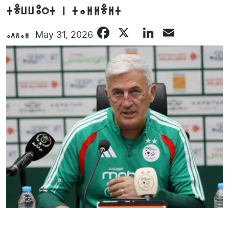
ⵜⴻⵡⵡⵓⵔⵜ ⵏ ⵜⴰⵍⵍⴻⵍⵜ
Facebook
X
LinkedIn
Email
ⴰⴷⴷⴰⵍ
May 31, 2026