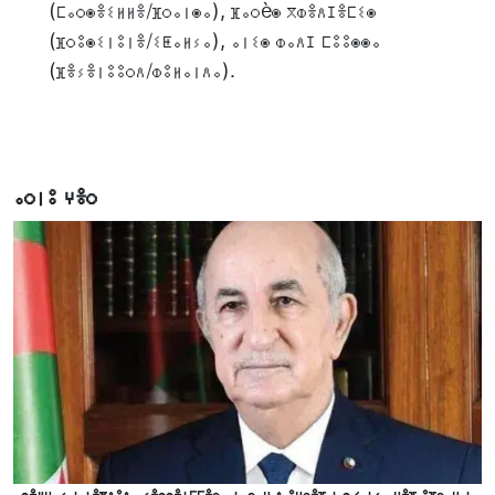
(ⵎⴰⵔⵙⴻⵉⵍⵍⴻ/ⴼⵔⴰⵏⵙⴰ), ⴼⴰⵔèⵙ ⴳⵀⴻⴷⵊⴻⵎⵉⵙ
(ⴼⵔⵓⵙⵉⵏⵓⵏⴻ/ⵉⵟⴰⵍⵢⴰ), ⴰⵏⵉⵙ ⵀⴰⴷⵊ ⵎⵓⵓⵙⵙⴰ
(ⴼⴻⵢⴻⵏⵓⵓⵔⴷ/ⵀⵓⵍⴰⵏⴷⴰ).
ⴰⵔⵏⵓ ⵖⴻⵔ