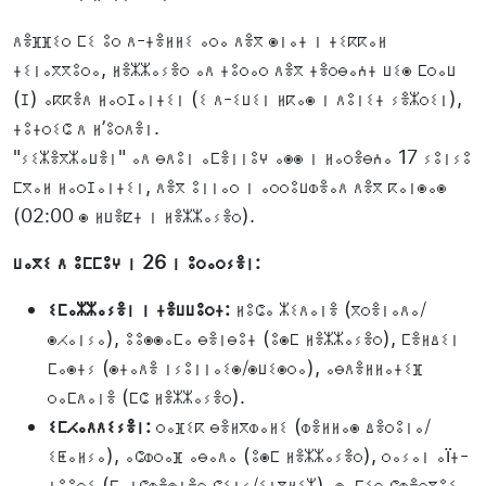
ⴷⴻⴼⴼⵉⵔ ⵎⵉ ⵓⵔ ⴷ-ⵜⴻⵍⵍⵉ ⴰⵔⴰ ⴷⴻⴳ ⵙⵏⴰⵜ ⵏ ⵜⵉⴽⴽⴰⵍ
ⵜⵉⵏⴰⴳⴳⵓⵔⴰ, ⵍⴻⵣⵣⴰⵢⴻⵔ ⴰⴷ ⵜⵓⵔⴰⵔ ⴷⴻⴳ ⵜⴻⵔⴱⴰⵄⵜ ⵡⵉⵙ ⵎⵔⴰⵡ
(ⵊ) ⴰⴽⴽⴻⴷ ⵍⴰⵔⵊⴰⵏⵜⵉⵏ (ⵉ ⴷ-ⵉⵡⵉⵏ ⵍⴽⴰⵙ ⵏ ⴷⵓⵏⵉⵜ ⵢⴻⵣⵔⵉⵏ),
ⵜⵓⵜⵔⵉⵛ ⴷ ⵍ’ⵓⵔⴷⴻⵏ.
"ⵢⵉⵣⴻⴳⵣⴰⵡⴻⵏ" ⴰⴷ ⴱⴷⵓⵏ ⴰⵎⴻⵏⵏⵓⵖ ⴰⵙⵙ ⵏ ⵍⴰⵔⴻⴱⵄⴰ 17 ⵢⵓⵏⵢⵓ
ⵎⴳⴰⵍ ⵍⴰⵔⵊⴰⵏⵜⵉⵏ, ⴷⴻⴳ ⵓⵏⵏⴰⵔ ⵏ ⴰⵔⵔⵓⵡⵀⴻⴰⴷ ⴷⴻⴳ ⴽⴰⵏⵙⴰⵙ
(02:00 ⵙ ⵍⵡⴻⵇⵜ ⵏ ⵍⴻⵣⵣⴰⵢⴻⵔ).
ⵡⴰⴳⵉ ⴷ ⵓⵎⵎⵓⵖ ⵏ 26 ⵏ ⵓⵔⴰⵔⵢⴻⵏ:
ⵉⵎⴰⵣⵣⴰⵢⴻⵏ ⵏ ⵜⴻⵡⵡⵓⵔⵜ:
ⵍⵓⵛⴰ ⵣⵉⴷⴰⵏⴻ (ⴳⵔⴻⵏⴰⴷⴰ/
ⵙⵃⴰⵏⵢⴰ), ⵓⵓⵙⵙⴰⵎⴰ ⴱⴻⵏⴱⵓⵜ (ⵓⵙⵎ ⵍⴻⵣⵣⴰⵢⴻⵔ), ⵎⴻⵍⵠⵉⵏ
ⵎⴰⵙⵜⵢ (ⵙⵜⴰⴷⴻ ⵏⵢⵓⵏⵏⴰⵉⵙ/ⵙⵡⵉⵙⵔⴰ), ⴰⴱⴷⴻⵍⵍⴰⵜⵉⴼ
ⵔⴰⵎⴷⴰⵏⴻ (ⵎⵛ ⵍⴻⵣⵣⴰⵢⴻⵔ).
ⵉⵎⵃⴰⴷⴷⵉⵢⴻⵏ:
ⵔⴰⴼⵉⴽ ⴱⴻⵍⴳⵀⴰⵍⵉ (ⵀⴻⵍⵍⴰⵙ ⵠⴻⵔⵓⵏⴰ/
ⵉⵟⴰⵍⵢⴰ), ⴰⵛⵀⵔⴰⴼ ⴰⴱⴰⴷⴰ (ⵓⵙⵎ ⵍⴻⵣⵣⴰⵢⴻⵔ), ⵔⴰⵢⴰⵏ ⴰïⵜ-
ⵏⵓⵓⵔⵉ (ⵎⴰⵏⵛⵀⴻⵙⵜⴻⵔ ⵛⵉⵜⵢ/ⵉⵏⴳⵍⵉⵣ), ⵙⴰⵎⵉⵔ ⵛⵀⴻⵔⴳⵓⵉ