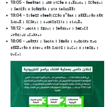
19:05
-
ⴻⵙⵙⴻⵅⵙⵉ ⵏ ⴰⴽⴽ ⵜⵉⵎⴻⵙ ⴷ ⵜⴰⵣⵡⴰⵔⴰ ⵏ ⵓⵎⴻⵀⵍⴰⵏ
ⵏ ⵓⵙⵉⴹⴻⵏ ⴷ ⵓⵔⴻⵇⵇⴻⵄ ⵏ ⵡⵉⴷ ⵉⵀⵓⵡⵡⵣⴻⵏ
19:04
-
ⵓⵏⴻⵙⵛⵓ ⵜⴻⵙⵙⴻⵏⵎⵎⴻⵔ ⵍⵯⴻⵀⴷ ⵏ ⵍⴻⵣⵣⴰⵢⴻⵔ ⴷⴻⴳ
ⵓⵃⵔⴰⵣ ⵏ ⵓⵎⵓⴽⴰⵏ ⵏ ⵜⴰⵔⴽⵓⵍⵓⵊⵉⵜ ⵏ ⵜⵉⵃⴰⵣⴰ
18:12
-
ⴰⴱⵔⵉⴷ ⵏ ⵓⴼⵔⴰⵏ ⵏ ⵓⵙⴻⵍⵡⴰⵢ ⵏ ⵓⵙⵇⴰⵎⵓ
ⴰⵖⴻⵍⵏⴰⵡ ⴰⵎⴰⴳⴷⴰⵢ
18:06
-
ⴰⵀⴻⴳⴳⵉ ⵏ ⵓⴱⵔⵉⴷ ⵉ ⵓⵞⵀⴻⴷ ⵏ ⵜⴰⵛⵔⵉⴽⵜ ⴳⴰⵔ
ⵍⴻⵣⵣⴰⵢⴻⵔ ⴷ ⵍⵉⴱⵢⴰ ⴷⴻⴳ ⵓⵃⵔⵉⵛ ⵏ ⵡⴰⵎⴰⵏ ⴷ ⵢⵉⵙⵓⴼⴰ ⵏ
ⵡⴰⵎⴰⵏ