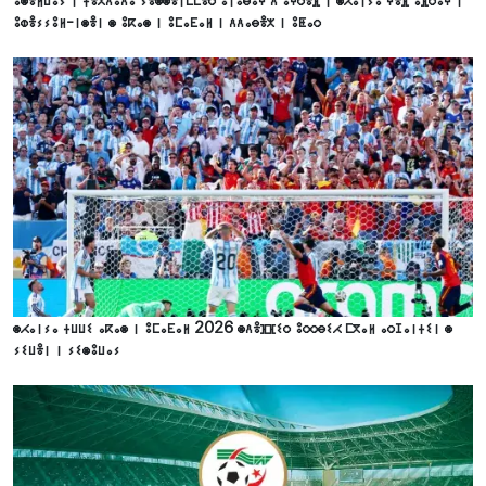
ⴰⵙⴻⵍⵡⴰⵢ ⵏ ⵜⴻⴳⴷⵓⴷⴰ ⵢⴻⵙⵙⴻⵏⵎⵎⴻⵔ ⴰⵏⴰⴱⴰⵖ ⴷ ⵓⵖⵔⴻⴼ ⵏ ⵙⵃⴰⵏⵢⴰ ⵖⴻⴼ ⵓⴼⵔⴰⵖ ⵏ
ⵓⵀⴻⵢⵢⵓⵍ-ⵏⵙⴻⵏ ⵙ ⵓⴽⴰⵙ ⵏ ⵓⵎⴰⴹⴰⵍ ⵏ ⴷⴷⴰⴱⴻⵅ ⵏ ⵓⵟⴰⵔ
ⵙⵃⴰⵏⵢⴰ ⵜⵡⵡⵉ ⴰⴽⴰⵙ ⵏ ⵓⵎⴰⴹⴰⵍ 2026 ⵙⴷⴻⴼⴼⵉⵔ ⵓⵔⵔⴱⵉⵃ ⵎⴳⴰⵍ ⴰⵔⵊⴰⵏⵜⵉⵏ ⵙ
ⵢⵉⵡⴻⵏ ⵏ ⵢⵉⵙⵓⵡⴰⵢ