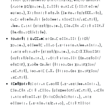
(ⵃⴰⵔⵉⵙ ⴼⵛ/ⴼⵔⴰⵏⵙⴰ), ⵊⴰⵓⵓⴻⵏ ⵀⴰⴷⵊⴰⵎ (ⵢⵓⵓⵏⴳ ⴱⵓⵢⵙ/
ⵙⵡⵉⵙⵔⴰ), ⵣⵉⵏⴻⴷⴷⵉⵏⴻ ⴱⴻⵍⴰïⴷ (ⵊⵙ ⴽⴱⴰⵢⴻⵍ/ⵍⴻⵣⵣⴰⵢⴻⵔ),
ⵔⴰⵎⵢ ⴱⴻⵏⵙⴻⴱⴰïⵏⵉ (ⴱⵓⵔⵓⵙⵙⵉⴰ ⴷⵓⵔⵜⵎⵓⵏⴷ/ⴰⵍⵎⴰⴳⵏⴻ),
ⴰïⵙⵙⴰ ⵎⴰⵏⴷⵉ (ⵍⵉⵍⵍⴻ/ⴼⵔⴰⵏⵙⴰ), ⵎⵓⵀⴰⵎⴻⴷ ⴰⵎⵉⵏⴻ ⵜⵓⵓⴳⴰï
(ⴻⵙⵃéⵔⴰⵏⵛⴻ/ⵜⵓⵏⴻⵙ).
ⵉⵔⴰⵔⵢⴻⵏ ⵏ ⵡⴰⵎⵎⴰⵙ:
ⵀⵉⵛⵀⴰⵎ ⴱⵓⵓⴷⴰⵓⵓⵉ (ⵏⵉⵛⴻ/
ⴼⵔⴰⵏⵙⴰ), ⵀⵓⵓⵙⵙⴻⵎ ⴰⵓⵓⴰⵔ (ⴰⵍ-ⵉⵜⵜⵉⵀⴰⴷ/ⵙⵙⴰⵄⵓⴷⵉⵢⴰ),
ⵏⴰⴱⵉⵍ ⴱⴻⵏⵜⴰⵍⴻﺐ (ⵍⵉⵍⵍⴻ/ⴼⵔⴰⵏⵙⴰ), ⵔⴰⵎⵉⵣ ⵣⴻⵔⵔⵓⵓⴽⵉ
(ⵜⵡⴻⵏⵜⴻ/ⵀⵓⵍⴰⵏⴷⴰ), ⵢⴰⵛⵉⵏⴻ ⵜⵉⵜⵔⴰⵓⵓⵉ (ⵛⵀⴰⵔⵍⴻⵔⵓⵉ/
ⴱⴻⵍⵊⵉⴽ), ⴼⴰⵔèⵙ ⵛⵀⴰïⴱⵉ (ⴻⵉⵏⵜⵔⴰⵛⵀⵜ ⴼⵔⴰⵏⴽⴼⵓⵔⵜ/
ⴰⵍⵎⴰⴳⵏⴻ), ⵉⴱⵔⴰⵀⵉⵎ ⵎⴰⵣⴰ (ⴻⵉⵏⵜⵔⴰⵛⵀⵜ ⴼⵔⴰⵏⴽⴼⵓⵔⵜ/
ⴰⵍⵎⴰⴳⵏⴻ).
ⵉⵎⵙⴻⴼⵔⵉⵢⴻⵏ:
ⵔⵉⵢⴰⴷ ⵎⴰⵀⵔⴻⵣ (ⴰⵍ-ⴰⵀⵍⵉ/ⵙⵙⴰⵄⵓⴷⵉⵢⴰ),
ⵎⵓⵀⴰⵎⴻⴷ ⴰⵎⵉ ⴻ ⴰⵎⵓⵓⵔⴰ (ⵡⵓⵍⴼⵙⴱⵓⵔⴳ/ⴰⵍⵎⴰⴳⵏⴻ), ⴰⵃⵎⴻⴷ
ⵏⴰⴷⵉⵔ ⴱⴻⵏⴱⵓⵓⴰⵍⵉ (ⴳⵢⵉⵔⵎóⵜ/ⵀⵓⵏⴳⵔⵉⵢⴰ), ⴰⴷⵉⵍ
ⴱⵓⵓⵍⴱⵉⵏⴰ (ⴰⵍ-ⴷⵓⵀⴰⵉⵍ/ⵇⴰⵜⴰⵔ), ⴰⵎⵉⵏⴻ ⴳⵓⵓⵉⵔⵉ