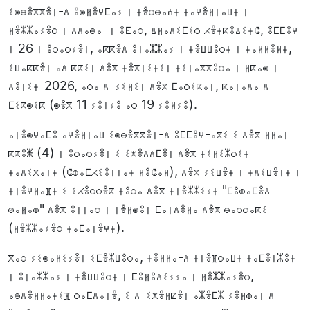
ⵉⵙⴱⴻⴳⴳⴻⵏ-ⴷ ⵓⵙⵍⴻⵖⵎⴰⵢ ⵏ ⵜⴻⵔⴱⴰⵄⵜ ⵜⴰⵖⴻⵍⵏⴰⵡⵜ ⵏ
ⵍⴻⵣⵣⴰⵢⴻⵔ ⵏ ⴷⴷⴰⴱⴰ ⵏ ⵓⴹⴰⵔ, ⵠⵍⴰⴷⵉⵎⵉⵔ ⵃⴻⵜⴽⵓⵠⵉⵜⵛ, ⵓⵎⵎⵓⵖ
ⵏ 26 ⵏ ⵓⵔⴰⵔⵢⴻⵏ, ⴰⴽⴽⴻⴷ ⵓⵏⴰⵣⵣⴰⵢ ⵏ ⵜⴻⵡⵡⵓⵔⵜ ⵏ ⵜⴰⵍⵍⴻⵍⵜ,
ⵉⵡⴰⴽⴽⴻⵏ ⴰⴷ ⴽⴽⵉⵏ ⴷⴻⴳ ⵜⴻⴳⵏⵉⵜⵉⵏ ⵜⵉⵏⴰⴳⴳⵓⵔⴰ ⵏ ⵍⴽⴰⵙ ⵏ
ⴷⵓⵏⵉⵜ-2026, ⴰⵔⴰ ⴷ-ⵢⵉⵍⵉⵏ ⴷⴻⴳ ⵎⴰⵔⵉⴽⴰⵏ, ⴽⴰⵏⴰⴷⴰ ⴷ
ⵎⵉⴽⵙⵉⴽ (ⵙⴻⴳ 11 ⵢⵓⵏⵢⵓ ⴰⵔ 19 ⵢⵓⵍⵢⵓ).
ⴰⵏⴻⵙⵖⴰⵎⵓ ⴰⵖⴻⵍⵏⴰⵡ ⵉⵙⴱⴻⴳⴳⴻⵏ-ⴷ ⵓⵎⵎⵓⵖ-ⴰⴳⵉ ⵉ ⴷⴻⴳ ⵍⵍⴰⵏ
ⴽⴽⵓⵥ (4) ⵏ ⵓⵔⴰⵔⵢⴻⵏ ⵉ ⵉⵅⴻⴷⴷⵎⴻⵏ ⴷⴻⴳ ⵜⵉⵍⵉⵣⵔⵉⵜ
ⵜⴰⴷⵉⴳⴰⵏⵜ (ⵛⵀⴰⵎⵃⵉⵓⵏⵏⴰⵜ ⵍⵓⵛⴰⵍ), ⴷⴻⴳ ⵢⵉⵡⴻⵜ ⵏ ⵜⴷⵉⵡⴻⵏⵜ ⵏ
ⵜⵏⴻⵖⵍⴰⴼⵜ ⵉ ⵉⵃⴻⵔⵔⴻⴽ ⵜⵓⵔⴰ ⴷⴻⴳ ⵜⵏⴻⵣⵣⵉⵢⵜ "ⵎⵓⵀⴰⵎⴻⴷ
ⵚⴰⵍⴰⵀ" ⴷⴻⴳ ⵓⵏⵏⴰⵔ ⵏ ⵏⴻⵍⵙⵓⵏ ⵎⴰⵏⴷⴻⵍⴰ ⴷⴻⴳ ⴱⴰⵔⵔⴰⴽⵉ
(ⵍⴻⵣⵣⴰⵢⴻⵔ ⵜⴰⵎⴰⵏⴻⵖⵜ).
ⴳⴰⵔ ⵢⵉⵙⴰⵍⵉⵢⴻⵏ ⵉⵎⴻⵣⵡⵓⵔⴰ, ⵜⴻⵍⵍⴰ-ⴷ ⵜⵏⴻⴼⵔⴰⵡⵜ ⵜⴰⵎⴻⵏⵣⵓⵜ
ⵏ ⵓⵏⴰⵣⵣⴰⵢ ⵏ ⵜⴻⵡⵡⵓⵔⵜ ⵏ ⵎⵓⵍⵓⴷⵉⵢⵢⴰ ⵏ ⵍⴻⵣⵣⴰⵢⴻⵔ,
ⴰⴱⴷⴻⵍⵍⴰⵜⵉⴼ ⵔⴰⵎⴷⴰⵏⴻ, ⵉ ⴷ-ⵉⵅⴻⵍⵇⴻⵏ ⴰⵣⴻⵎⵣ ⵢⴻⵍⵀⴰⵏ ⴷ