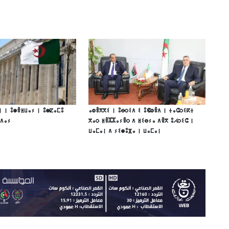
ⵏ ⵏ ⵓⵙⴻⵍⵡⴰⵢ ⵏ ⵓⵙⵇⴰⵎⵓ
ⴰⵀⴻⴳⴳⵉ ⵏ ⵓⴱⵔⵉⴷ ⵉ ⵓⵞⵀⴻⴷ ⵏ ⵜⴰⵛⵔⵉⴽⵜ
ⴳⴷⴰⵢ
ⴳⴰⵔ ⵍⴻⵣⵣⴰⵢⴻⵔ ⴷ ⵍⵉⴱⵢⴰ ⴷⴻⴳ ⵓⵃⵔⵉⵛ ⵏ
ⵡⴰⵎⴰⵏ ⴷ ⵢⵉⵙⵓⴼⴰ ⵏ ⵡⴰⵎⴰⵏ