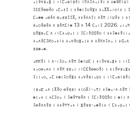
ⴰⵏⴻⵖⵍⴰⴼ ⵏ ⵢⵉⵎⴰⵀⵉⵍⴻⵏ ⵉⴳⴷⵓⴷⴰⵏⴻⵏ ⴷ ⵜⵙⴻⴽⵉⵡⵉⵏ
ⵓⵎⴹⴻⴱⴱⴻⵔ ⴰⵎⴰⵜⵓ ⵏ ⵜⴻⵙⵏⵓⵔⴻⴼⵜ ⵜⴰⵣⵣⴰⵢⵔⵉⵜ ⵏ ⵓ
ⵎⴰⵙⵙ ⴰⴱⴻⴷ ⵀⴰⵍⵍⵓⵓⵣ, ⵜⵜⴻⴷⴷⵓⵏ ⴷⴻⴳ ⵢⵉⵡⴻⵜ ⵏ ⵜ
ⵍⴰⵔⴻⴱⴻⵄ ⴷ ⵍⴻⵅⵎⵉⵙ 13 ⴷ 14 ⵎⴰⵢⵓ 2026. ⴰⵢⴰⴳ
ⵡⴻⴼⵀⴰⵎ ⴷ ⵢⵉⵎⵜⴰⵡⴰⵏ ⵏ ⵓⵎⵢⴻⵛⵛⴻⵔ ⵉ ⵜⵜⵓⵙⵜⴻⵏⵢ
ⵜⴰⴷⴻⵎⵓⴽⵔⴰⵜⵉⵜ ⵜⴰⵖⴻⵔⴼⴰⵏⵜ ⴷ ⵜⴻⴳⴷⵓⴷⴰ ⵏ ⵜⵛⴰⴷ
ⵍⵍⵙⴰⵙ.
ⴰⴽⴽⴻⵏ ⵉ ⴷ-ⵢⵓⵔⴰ ⴷⴻⴳ ⵓⵙⵉⵡⴹ ⵏ ⵜⵏⴻⵖⵍⴰⴼⵜ ⵏ ⵢⵉ
ⵜⴰⵔⴱⴰⵄⵜ ⵉ ⴷⴻⴳ ⵍⵍⴰⵏ ⵢⵉⵎⴹⴻⴱⴱⵔⴻⵏ ⵏ ⵜⵏⴻⵖⵍⴰⴼ
ⵓⵏⵏⴰⵔ, ⴰⵎ ⵜⵙⵏⵓⵔⴻⴼⵜ ⵜⴰⵖⴻⵍⵏⴰⵡⵜ ⵏ ⵢⵉⵎⴰⵀⵉⵍⴻ
ⵉⵍⴰⵇ ⴰⴷ ⵏⵣⴻⵔ ⴱⴻⵍⵍⵉ ⵜⵉⵔⵣⵉ-ⴰⴳⵉ ⵜⵓⵙⴰ-ⴷ ⴷⴻⴳ 
ⵙⵏⴰⵜ ⵏ ⵜⵎⵓⵔⴰ ⵉ ⵓⵙⴻⴶⵀⴻⴷ ⵏ ⵓⵎⵢⴻⵛⵛⴻⵔ ⵏ ⵙⵉⵏ 
ⵓⴱⴻⴷⴷⴻⵍ ⵏ ⵜⵜⴻⴶⴶⴰⵜ ⵉ ⴼⴻⵍⵍ-ⴰⵙⴻⵏⵜ ⵉ ⵎⵜⴰⵡⴰⵏ 