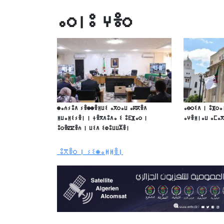
ⴰⵔⵏⵓ ⵖⴻⵔ
ⵙⴰⵄⵢⵓⴷ ⵢⴻⵙⵙⴻⵍⵡⵉ ⴰⴳⵔⴰⵡ ⴰⴽⴽⴻⴷ
ⴰⴱⵔⵉⴷ ⵏ ⵓⴼⵔⴰ
ⵍⵡⴰⵍⵉⵢⴻⵏ ⵏ ⵜⴻⴳⴷⵓⴷⴰ ⵉ ⵓⴹⴼⴰⵔ ⵏ
ⴰⵖⴻⵍⵏⴰⵡ ⴰⵎⴰ
ⵓⵔⴻⵇⵇⴻⵄ ⵏ ⵡⵉⴷ ⵉⵀⵓⵡⵡⵣⴻⵏ
ⵓⴳⴻⵔ ⵏ ⵢⵉⵙⴰⵍⵍⴻⵏ