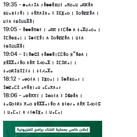
19:35
-
ⵙⴰⵄⵢⵓⴷ ⵢⴻⵙⵙⴻⵍⵡⵉ ⴰⴳⵔⴰⵡ ⴰⴽⴽⴻⴷ
ⵍⵡⴰⵍⵉⵢⴻⵏ ⵏ ⵜⴻⴳⴷⵓⴷⴰ ⵉ ⵓⴹⴼⴰⵔ ⵏ ⵓⵔⴻⵇⵇⴻⵄ ⵏ
ⵡⵉⴷ ⵉⵀⵓⵡⵡⵣⴻⵏ
19:05
-
ⴻⵙⵙⴻⵅⵙⵉ ⵏ ⴰⴽⴽ ⵜⵉⵎⴻⵙ ⴷ ⵜⴰⵣⵡⴰⵔⴰ ⵏ
ⵓⵎⴻⵀⵍⴰⵏ ⵏ ⵓⵙⵉⴹⴻⵏ ⴷ ⵓⵔⴻⵇⵇⴻⵄ ⵏ ⵡⵉⴷ
ⵉⵀⵓⵡⵡⵣⴻⵏ
19:04
-
ⵓⵏⴻⵙⵛⵓ ⵜⴻⵙⵙⴻⵏⵎⵎⴻⵔ ⵍⵯⴻⵀⴷ ⵏ
ⵍⴻⵣⵣⴰⵢⴻⵔ ⴷⴻⴳ ⵓⵃⵔⴰⵣ ⵏ ⵓⵎⵓⴽⴰⵏ ⵏ
ⵜⴰⵔⴽⵓⵍⵓⵊⵉⵜ ⵏ ⵜⵉⵃⴰⵣⴰ
18:12
-
ⴰⴱⵔⵉⴷ ⵏ ⵓⴼⵔⴰⵏ ⵏ ⵓⵙⴻⵍⵡⴰⵢ ⵏ
ⵓⵙⵇⴰⵎⵓ ⴰⵖⴻⵍⵏⴰⵡ ⴰⵎⴰⴳⴷⴰⵢ
18:06
-
ⴰⵀⴻⴳⴳⵉ ⵏ ⵓⴱⵔⵉⴷ ⵉ ⵓⵞⵀⴻⴷ ⵏ
ⵜⴰⵛⵔⵉⴽⵜ ⴳⴰⵔ ⵍⴻⵣⵣⴰⵢⴻⵔ ⴷ ⵍⵉⴱⵢⴰ ⴷⴻⴳ ⵓⵃⵔⵉⵛ
ⵏ ⵡⴰⵎⴰⵏ ⴷ ⵢⵉⵙⵓⴼⴰ ⵏ ⵡⴰⵎⴰⵏ