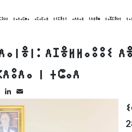
ⵎⵓⵔⵜ
ⵜⴰⴷⴰⵎⵙⴰ
ⴰⵎⴰⴹⴰⵍ
ⵜⵉⵎⴻⵜⵉ
ⴰⴷⴷⴰⵍ
ⵉⴷⵍⴻⵙ
ⵜⴰⵣⵎⴻⵔⵜ
ⵜⴰ
ⴷⴰⵏⴻⵏ: ⴷⵊⴻⵍⵍⴰⵓⵓⵉ ⴷⴻ
ⴳⴷⵓⴷⴰ ⵏ ⵜⵛⴰⴷ
cebook
X
LinkedIn
Email
ⵉ
2