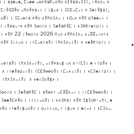
 ⵏ ⵍⵍⵙⴰⵙ, ⵎⴰⵙⵙ ⴰⴱⴷⴻⵍⴽⴰⴷⴻⵔ ⴷⵊⴻⵍⵍⴰⵓⵓⵉ, ⵢⴻⴷⴷⴰ ⴷ
ⵎⵢⴻⵛⵛⴻⵔ ⴰⴳⵔⴻⵖⵍⴰⵏ ⵉ ⵏⴼⴰⵄ ⵏ ⵓⵎⴹⴰⵎⴰⵏ ⴷ ⵓⵙⵏⴻⴼⵍⵉ,
ⵉⵔⵣⵉ ⵏ ⵓⵎⴰⵀⵉⵍ ⵖⴻⵔ ⵜⴻⴳⴷⵓⴷⴰ ⵏ ⵜⵛⴰⴷ ⴷⴻⴳ ⵡⵓⵙⵙⴰⵏ ⵏ
ⵉ ⵢⴻⵍⵍⴰ-ⴷ ⴷⴻⴳ ⵓⴱⵔⵉⴷ ⵏ ⵓⵙⴻⵍⴽⴻⵎ ⵏ ⵜⵓⴽⴽⵉⵙⵉⵡⵉⵏ ⵏ
ⴰⵏ ⴷⴻⴳ 22 ⵢⴻⴱⵔⵉⵔ 2026 ⴳⴰⵔ ⵜⴻⴳⴷⵓⴷⴰ ⵜⴰⵣⵣⴰⵢⵔⵉⵜ
 ⴷⴻⴳ ⵓⵏⵏⴰⵔ ⵏ ⵢⵉⵎⴰⵀⵉⵍⴻⵏ ⵉⴳⴷⵓⴷⴰⵏⴻⵏ ⴷ ⵜⵙⴻⴽⵉⵡⵉⵏ ⵏ
ⵎⴰⵀⵉⵍⴻⵏ ⵉⴳⴷⵓⴷⴰⵏⴻⵏ, ⴰⵏⴻⵖⵍⴰⴼ ⴰⴷ ⴷ-ⵉⵎⵓⵏ ⵙ ⵢⵉⵡⴻⵜ ⵏ
ⵜ ⴷ ⵢⵉⵙⴻⵍⵡⴰⵢⴻⵏ ⵉⵎⴹⴻⴱⴱⵔⴻⵏ ⵉⵎⴰⵜⴰⵏⴻⵏ ⵏ ⵜⵎⵓⵙⵏⵉⵡⵉⵏ ⵏ
ⵏ ⵉⴳⴷⵓⴷⴰⵏⴻⵏ ⴷ ⵜⵙⵏⵓⵔⴻⴼⵜ ⵏ
ⵓⴱⵔⵉⴷ ⵏ ⵓⵙⴻⵍⴽⴻⵎ ⵏ ⵍⴻⴱⵖⵉ ⴰⵎⴻⵣⴷⴰⵢ ⵏ ⵢⵉⵎⴹⴻⴱⴱⵔⴻⵏ ⵏ
ⴷ ⵓⵙⵙⴻⵎⵖⴻⵔ ⵏ ⵢⵉⵏⵏⴰⵔⴻⵏ ⵏ ⵜⴷⵓⴽⵍⵉ ⴷⴻⴳ ⵓⴼⵓⵔⴽ-ⴰⴳⵉ, ⵙ
ⵖⴻⵔ ⵢⵉⵙⴻⵏⴼⴰⵔⴻⵏ ⵏ ⵡⴰⵏⵏⴰⵔ, ⵉ ⵏⴼⴰⵄ ⵏ ⵙⵏⴰⵜ ⵏ ⵜⵎⵓⵔⴰ.