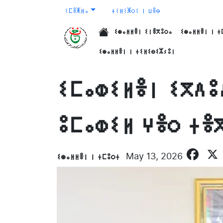
ⵉⵎⴻⵥⵍⴰ
ⵜⵉⵍⵉⵥⵔⵉ ⵏ ⵡⴻⴱ
ⵉⵙⴰⵍⵍⴻⵏ ⵉⵏⴻⴳⵓⵔⴰ
ⵉⵙⴰⵍⵍⴻⵏ ⵏ ⵜ
الرئيسية
ⵉⵙⴰⵍⵍⴻⵏ ⵏ ⵜⵉⵍⵉⴱⵉⵣⵢⵓⵏ
ⵉⵎⴰⵀⵉⵍⴻⵏ ⵉⴳⴷⵓ
ⵓⵎⴰⵀⵉⵍ ⵖⴻⵔ ⵜⴻ
Fa
ⵉⵙⴰⵍⵍⴻⵏ ⵏ ⵜⵎⵓⵔⵜ
May 13, 2026