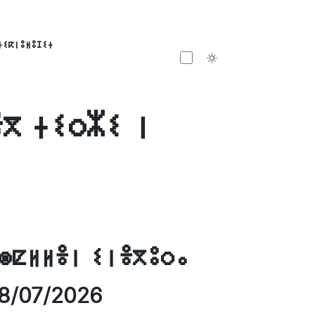
ⵜⵉⴽⵏⵓⵍⵓⵊⵉⵜ
Toggle theme
ⴳ ⵜⵉⵔⵣⵉ ⵏ
ⵙⵇⵍⵍⴻⵏ ⵉⵏⴻⴳⵓⵔⴰ
8/07/2026