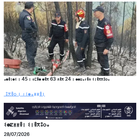
ⴰⵙⴻⵏⵙⵉ ⵏ 45 ⵏ ⵜⵎⴻⵙ ⵙⴻⴳ 63 ⴷⴻⴳ 24 ⵏ ⵙⵙⵡⴰⵢⴻⵄ ⵉⵏⴻⴳⴳⵓⵔⴰ
ⵓⴳⴻⵔ ⵏ ⵢⵉⵙⴰⵍⵍⴻⵏ
ⵉⵙⵇⵍⵍⴻⵏ ⵉⵏⴻⴳⵓⵔⴰ
28/07/2026