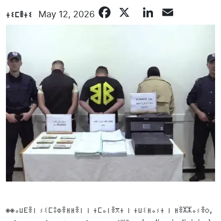
Facebook
X
LinkedIn
Email
ⵜⵉⵎⴻⵜⵉ
May 12, 2026
ⵙⵙⴰⵡⴹⴻⵏ ⵢⵉⵎⵓⵀⴻⵍⵍⴻⵏ ⵏ ⵜⵎⴰⵏⴻⴳⵜ ⵏ ⵜⵡⵉⵍⴰⵢⵜ ⵏ ⵍⴻⵣⵣⴰⵢⴻⵔ,