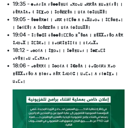
19:35
-
ⵙⴰⵄⵢⵓⴷ ⵢⴻⵙⵙⴻⵍⵡⵉ ⴰⴳⵔⴰⵡ ⴰⴽⴽⴻⴷ ⵍⵡⴰⵍⵉⵢⴻⵏ ⵏ
ⵜⴻⴳⴷⵓⴷⴰ ⵉ ⵓⴹⴼⴰⵔ ⵏ ⵓⵔⴻⵇⵇⴻⵄ ⵏ ⵡⵉⴷ ⵉⵀⵓⵡⵡⵣⴻⵏ
19:05
-
ⴻⵙⵙⴻⵅⵙⵉ ⵏ ⴰⴽⴽ ⵜⵉⵎⴻⵙ ⴷ ⵜⴰⵣⵡⴰⵔⴰ ⵏ ⵓⵎⴻⵀⵍⴰⵏ
ⵏ ⵓⵙⵉⴹⴻⵏ ⴷ ⵓⵔⴻⵇⵇⴻⵄ ⵏ ⵡⵉⴷ ⵉⵀⵓⵡⵡⵣⴻⵏ
19:04
-
ⵓⵏⴻⵙⵛⵓ ⵜⴻⵙⵙⴻⵏⵎⵎⴻⵔ ⵍⵯⴻⵀⴷ ⵏ ⵍⴻⵣⵣⴰⵢⴻⵔ ⴷⴻⴳ
ⵓⵃⵔⴰⵣ ⵏ ⵓⵎⵓⴽⴰⵏ ⵏ ⵜⴰⵔⴽⵓⵍⵓⵊⵉⵜ ⵏ ⵜⵉⵃⴰⵣⴰ
18:12
-
ⴰⴱⵔⵉⴷ ⵏ ⵓⴼⵔⴰⵏ ⵏ ⵓⵙⴻⵍⵡⴰⵢ ⵏ ⵓⵙⵇⴰⵎⵓ
ⴰⵖⴻⵍⵏⴰⵡ ⴰⵎⴰⴳⴷⴰⵢ
18:06
-
ⴰⵀⴻⴳⴳⵉ ⵏ ⵓⴱⵔⵉⴷ ⵉ ⵓⵞⵀⴻⴷ ⵏ ⵜⴰⵛⵔⵉⴽⵜ ⴳⴰⵔ
ⵍⴻⵣⵣⴰⵢⴻⵔ ⴷ ⵍⵉⴱⵢⴰ ⴷⴻⴳ ⵓⵃⵔⵉⵛ ⵏ ⵡⴰⵎⴰⵏ ⴷ ⵢⵉⵙⵓⴼⴰ ⵏ
ⵡⴰⵎⴰⵏ