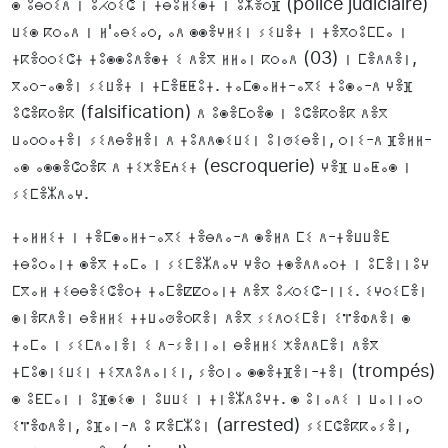
ⵙ ⵓⴱⵔⵉⴷ ⵏ ⵓⵃⵔⵉⵛ ⵏ ⵜⴱⵓⵍⵉⵙⵜ ⵏ ⵓⵣⴻⵔⴼ (police judiciaire)
ⵡⵉⵙ ⴽⵔⴰⴷ ⵏ ⵍ'ⴰⴱⵉⴰⵔ, ⴰⴷ ⵙⵙⴻⵖⵍⵉⵏ ⵢⵉⵡⴻⵜ ⵏ ⵜⴻⴳⵔⵓⵎⵎⴰ ⵏ
ⵜⴽⴻⵔⵔⵉⵛⵜ ⵜⵓⵙⵙⵓⴷⴻⵙⵜ ⵉ ⴷⴻⴳ ⵍⵍⴰⵏ ⴽⵔⴰⴷ (03) ⵏ ⵎⴻⴷⴷⴻⵏ,
ⴳⴰⵔ-ⴰⵙⴻⵏ ⵢⵉⵡⴻⵜ ⵏ ⵜⵎⴻⵟⵟⵓⵜ. ⵜⴰⵎⵙⴰⵍⵜ-ⴰⴳⵉ ⵜⵓⵙⴰ-ⴷ ⵖⴻⴼ
ⵓⵛⴻⴽⵔⴻⴽ (falsification) ⴷ ⵓⵙⴻⵎⵔⴻⵙ ⵏ ⵓⵛⴻⴽⵔⴻⴽ ⴷⴻⴳ
ⵡⴰⵔⵔⴰⵜⴻⵏ ⵢⵉⴷⴱⴻⵍⴻⵏ ⴷ ⵜⵓⴷⴷⵙⵉⵡⵉⵏ ⵓⵏⵚⵉⴱⴻⵏ, ⵔⵏⵉ-ⴷ ⴼⴻⵍⵍ-
ⴰⵙ ⴰⵙⵙⴻⵛⵔⴻⴽ ⴷ ⵜⵉⵅⴻⴹⵄⵉⵜ (escroquerie) ⵖⴻⴼ ⵡⴰⵟⴰⵙ ⵏ
ⵢⵉⵎⴻⵣⴷⴰⵖ.
ⵜⴰⵍⵍⵉⵜ ⵏ ⵜⴻⵎⵙⴰⵍⵜ-ⴰⴳⵉ ⵜⴻⴱⴷⴰ-ⴷ ⵙⴻⵍⴷ ⵎⵉ ⴷ-ⵜⴻⵡⵡⴻⴹ
ⵜⴱⵓⵔⴰⵏⵜ ⵙⴻⴳ ⵜⴰⵎⴰ ⵏ ⵢⵉⵎⴻⵣⴷⴰⵖ ⵖⴻⵔ ⵜⵙⴻⴷⴷⴰⵔⵜ ⵏ ⵓⵎⴻⵏⵏⵓⵖ
ⵎⴳⴰⵍ ⵜⵉⴱⴱⴻⵉⵛⴻⵔⵜ ⵜⴰⵎⴻⵇⵇⵔⴰⵏⵜ ⴷⴻⴳ ⵓⵃⵔⵉⵛ-ⵏⵏⵉ. ⵉⵖⵔⵉⵎⴻⵏ
ⵙⵏⴻⴽⴷⴻⵏ ⴱⴻⵍⵍⵉ ⵜⵜⵡⴰⵚⴻⵔⴽⴻⵏ ⴷⴻⴳ ⵢⵉⴷⵔⵉⵎⴻⵏ ⵉⴶⴻⵀⴷⴻⵏ ⵙ
ⵜⴰⵎⴰ ⵏ ⵢⵉⵎⴷⴰⵏⴻⵏ ⵉ ⴷ-ⵢⴻⵏⵏⴰⵏ ⴱⴻⵍⵍⵉ ⵅⴻⴷⴷⵎⴻⵏ ⴷⴻⴳ
ⵜⵎⵓⵙⵏⵉⵡⵉⵏ ⵜⵉⴳⴷⵓⴷⴰⵏⵉⵏ, ⵢⴻⵔⵏⴰ ⵙⵙⴻⵜⴼⴻⵏ-ⵜⴻⵏ (trompés)
ⵙ ⵓⴹⵎⴰⵏ ⵏ ⵓⴼⵙⵉⵙ ⵏ ⵓⵡⵡⵉ ⵏ ⵜⵏⴻⵣⴷⵓⵖⵜ. ⵙ ⵓⵏⴰⴷⵉ ⵏ ⵡⴰⵏⵏⴰⵔ
ⵉⴶⴻⵀⴷⴻⵏ, ⵓⴼⴰⵏ-ⴷ ⵓ ⴽⴻⵎⵣⵓⵏ (arrested) ⵢⵉⵎⵛⴻⴽⴽⴰⵢⴻⵏ,