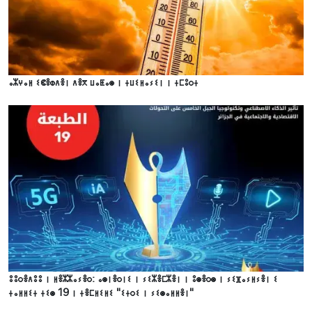
ⴰⵣⵖⴰⵍ ⵉⵞⴻⵀⴷⴻⵏ ⴷⴻⴳ ⵡⴰⵟⴰⵙ ⵏ ⵜⵡⵉⵍⴰⵢⵉⵏ ⵏ ⵜⵎⵓⵔⵜ
ⵓⵓⵔⴻⴷⵓⵓ ⵏ ⵍⴻⵣⵣⴰⵢⴻⵔ: ⴰⵙⵏⴻⵔⵏⵉ ⵏ ⵢⵉⵣⴻⵎⵣⴻⵏ ⵏ ⵓⵙⴻⵔⵙ ⵏ ⵢⵉⴼⴰⵢⵍⵢⴻⵏ ⵉ
ⵜⴰⵍⵍⵉⵜ ⵜⵉⵙ 19 ⵏ ⵜⴻⵎⵍⵉⵍⵉ "ⵉⵜⵔⵉ ⵏ ⵢⵉⵙⴰⵍⵍⴻⵏ"