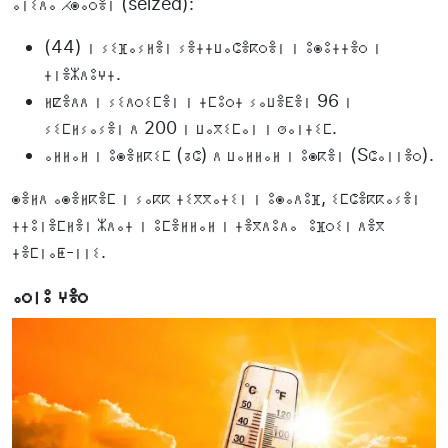
ⴰⵏⵉⴷⴰ ⵃⵙⴰⵔⴻⵏ (seized):
(44) ⵏ ⵢⵉⴼⴰⵢⵍⴻⵏ ⵢⴻⵜⵜⵡⴰⵛⴻⴽⵔⴻⵏ ⵏ ⵓⵙⵓⵜⵜⴻⵔ ⵏ
ⵜⵏⴻⵣⴷⵓⵖⵜ.
ⵍⵇⴻⴷⴷ ⵏ ⵢⵉⴷⵔⵉⵎⴻⵏ ⵏ ⵜⵎⵓⵔⵜ ⵢⴰⵡⴻⴹⴻⵏ 96 ⵏ
ⵢⵉⵎⵍⵢⴰⵢⴻⵏ ⴷ 200 ⵏ ⵡⴰⴳⵉⵎⴰⵏ ⵏ ⵚⴰⵏⵜⵉⵎ.
ⴰⵍⵍⴰⵍ ⵏ ⵓⵙⴻⵍⴽⵉⵎ (ⵒⵛ) ⴷ ⵡⴰⵍⵍⴰⵍ ⵏ ⵓⵙⴽⴻⵏ (Sⵛⴰⵏⵏⴻⵔ).
ⵙⴻⵍⴷ ⴰⵙⴻⵍⴽⴻⵎ ⵏ ⵢⴰⴽⴽ ⵜⵉⴳⴳⴰⵜⵉⵏ ⵏ ⵓⵙⴰⴷⵓⴼ, ⵉⵎⵛⴻⴽⴽⴰⵢⴻⵏ
ⵜⵜⵓⵏⴻⵎⵍⴻⵏ ⵣⴷⴰⵜ ⵏ ⵓⵎⴻⵍⵍⴰⵍ ⵏ ⵜⴻⴳⴷⵓⴷⴰ ⵓⴼⵔⵉⵏ ⴷⴻⴳ
ⵜⴻⵎⵏⴰⵟ-ⵏⵏⵉ.
ⴰⵔⵏⵓ ⵖⴻⵔ