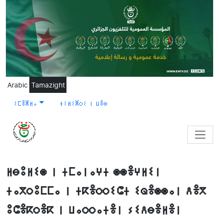
Skip to main content
Arabic
Tamazight
ⵉⵎⴻⵥⵍⴰ
ⵜⵉⵍⵉⵥⵔⵉ ⵏ ⵡⴻⴱ
ⵍⴱⵓⵍⵉⵙ ⵏ ⵜⵎⴰⵏⴰⵖⵜ ⵙⵙⴻⵖⵍⵉⵏ
ⵜⴰⴳⵔⵓⵎⵎⴰ ⵏ ⵜⴽⴻⵔⵔⵉⵛⵜ ⵉⵕⴻⵙⵙⴰⵏ ⴷⴻⴳ
ⵓⵛⴻⴽⵔⴻⴽ ⵏ ⵡⴰⵔⵔⴰⵜⴻⵏ ⵢⵉⴷⴱⴻⵍⴻⵏ