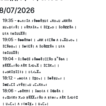
8/07/2026
19:35
-
ⵙⴰⵄⵢⵓⴷ ⵢⴻⵙⵙⴻⵍⵡⵉ ⴰⴳⵔⴰⵡ ⴰⴽⴽⴻⴷ
ⵍⵡⴰⵍⵉⵢⴻⵏ ⵏ ⵜⴻⴳⴷⵓⴷⴰ ⵉ ⵓⴹⴼⴰⵔ ⵏ ⵓⵔⴻⵇⵇⴻⵄ ⵏ
ⵡⵉⴷ ⵉⵀⵓⵡⵡⵣⴻⵏ
19:05
-
ⴻⵙⵙⴻⵅⵙⵉ ⵏ ⴰⴽⴽ ⵜⵉⵎⴻⵙ ⴷ ⵜⴰⵣⵡⴰⵔⴰ ⵏ
ⵓⵎⴻⵀⵍⴰⵏ ⵏ ⵓⵙⵉⴹⴻⵏ ⴷ ⵓⵔⴻⵇⵇⴻⵄ ⵏ ⵡⵉⴷ
ⵉⵀⵓⵡⵡⵣⴻⵏ
19:04
-
ⵓⵏⴻⵙⵛⵓ ⵜⴻⵙⵙⴻⵏⵎⵎⴻⵔ ⵍⵯⴻⵀⴷ ⵏ
ⵍⴻⵣⵣⴰⵢⴻⵔ ⴷⴻⴳ ⵓⵃⵔⴰⵣ ⵏ ⵓⵎⵓⴽⴰⵏ ⵏ
ⵜⴰⵔⴽⵓⵍⵓⵊⵉⵜ ⵏ ⵜⵉⵃⴰⵣⴰ
18:12
-
ⴰⴱⵔⵉⴷ ⵏ ⵓⴼⵔⴰⵏ ⵏ ⵓⵙⴻⵍⵡⴰⵢ ⵏ
ⵓⵙⵇⴰⵎⵓ ⴰⵖⴻⵍⵏⴰⵡ ⴰⵎⴰⴳⴷⴰⵢ
18:06
-
ⴰⵀⴻⴳⴳⵉ ⵏ ⵓⴱⵔⵉⴷ ⵉ ⵓⵞⵀⴻⴷ ⵏ
ⵜⴰⵛⵔⵉⴽⵜ ⴳⴰⵔ ⵍⴻⵣⵣⴰⵢⴻⵔ ⴷ ⵍⵉⴱⵢⴰ ⴷⴻⴳ ⵓⵃⵔⵉⵛ
ⵏ ⵡⴰⵎⴰⵏ ⴷ ⵢⵉⵙⵓⴼⴰ ⵏ ⵡⴰⵎⴰⵏ