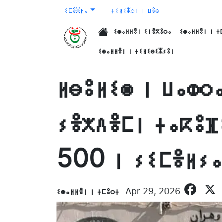
ⵉⵎⴻⵥⵍⴰ
ⵜⵉⵍⵉⵥⵔⵉ ⵏ ⵡⴻⴱ
ⵉⵙⴰⵍⵍⴻⵏ ⵉⵏⴻⴳⵓⵔⴰ
ⵉⵙⴰⵍⵍⴻⵏ ⵏ ⵜ
الرئيسية
ⵉⵙⴰⵍⵍⴻⵏ ⵏ ⵜⵉⵍⵉⴱⵉⵣⵢⵓⵏ
ⵍⴱⵓⵍⵉⵙ ⵏ ⵡⴰⵀⵔⴰ
ⵢⴻⵅⴷⴻⵎⵏ ⵜⴰⴽⵓⴼ
500 ⵏ ⵢⵉⵎⴻⵍⵢⴰ
Fa
ⵉⵙⴰⵍⵍⴻⵏ ⵏ ⵜⵎⵓⵔⵜ
Apr 29, 2026