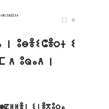
ⵜⵉⴽⵏⵓⵍⵓⵊⵉⵜ
Toggle theme
ⴰ ⵏ ⵓⴱⴻⵉⵛⴻⵔⵜ ⵉ
ⵎ ⴷ ⵓⵕⴰⴷ ⵏ
ⵙⵇⵍⵍⴻⵏ ⵉⵏⴻⴳⵓⵔⴰ