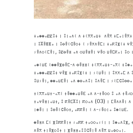
ⵜⴰⵙⵙⴰⵇⵇⵓⵜ ⵏ ⵓⵏⴰⴷⵉ ⴷ ⵜⵉⴳⴳⴰⵡⵜ ⴷⴻⴳ ⵜⵎⴰⵏⴻⴳⵜ
ⵏ ⵓⵣⴻⵟⵟⴰ ⵏ ⵓⴱⴻⵉⵛⴻⵔⵜ ⵉ ⵢⴻⵅⴷⴻⵎⵏ ⵜⴰⴽⵓⴼⵉⵜ ⵖⴻ
ⵢⴻⴷⵔⵉⵎⴻⵏ, ⵓⵇⴱⴻⵍ ⴰⴷ ⵔⵡⴻⵍⴻⵏ ⵖⴻⵔ ⵡⴻⵎⴽⴰⵏ ⵓⵔ ⵏ
ⴰⵙⵉⵡⴹ ⵉⵙⵙⴻⴼⵀⴻⵎ-ⴷ ⴱⴻⵍⵍⵉ ⵜⵉⴳⴳⴰⵡⵜ-ⴰⴳⵉ ⵜⵓⵙⴰ
ⵜⴰⵙⵙⴰⵇⵇⵓⵜ ⵖⴻⴼ ⵜⴰⴽⵓⴼⵉⵜ ⵏ ⵢⵉⵡⴻⵏ ⵏ ⵓⵅⵅⴰⵎ ⴷ 
ⵓⵡⵢⴻⵏ, ⵙⵙⴰⵡⴹⴻⵏ ⴰⴷ ⵙⴱⴰⴷⵓⵏ ⵓⴷⴻⵎ ⵏ ⵢⵉⵎⵛⵓⴱⴱⴰ
ⵜⵉⴳⴳⴰⵡⵜ-ⴰⴳⵉ ⵜⴻⵙⵙⴰⵡⴻⴹ ⴰⴷ ⴷ-ⵜⴻⵔⵔ ⵓ ⴰⴷ ⵜⴻⵃⵔ
ⵜⴰⵖⴻⵍⵏⴰⵡⵜ, ⵓ ⴽⴻⵎⵣⵓⵏ ⴽⵔⴰⴷ (03) ⵏ ⵎⴻⴷⴷⴻⵏ ⴷ
ⵏⵙⴻⵏ ⵏ ⵓⴱⴻⵉⵛⴻⵔⵜ, ⴰⴽⴽⴻⵏ ⵉ ⴷ-ⵢⴻⵔⵏⴰ ⵓⵙⵉⵡⴹ.
ⵙⴻⵍⴷ ⵎⵉ ⴼⵓⴽⴽⴻⵏⵜ ⵢⴰⴽⴽ ⵜⴰⵔⵔⴰⵢⵉⵏ ⵏ ⵓⵙⴰⴷⵓⴼ, 
ⴷⴻⴳ ⵜⵏⴻⴼⵔⵓⵜ ⵏ ⴼⴻⵍⵍⴰⵓⵓⵛⴻⵏⴻ ⴷⴻⴳ ⵡⴰⵀⵔⴰⵏ.