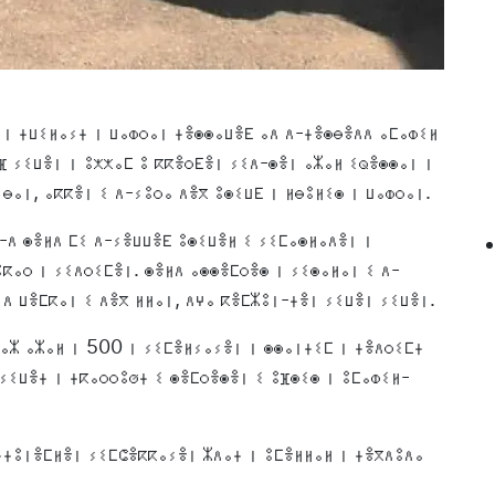
 ⵏ ⵜⵡⵉⵍⴰⵢⵜ ⵏ ⵡⴰⵀⵔⴰⵏ ⵜⴻⵙⵙⴰⵡⴻⴹ ⴰⴷ ⴷ-ⵜⴻⵙⴱⴻⴷⴷ ⴰⵎⴰⵀⵉⵍ
ⴼ ⵢⵉⵡⴻⵏ ⵏ ⵓⵅⵅⴰⵎ ⵓ ⴽⴽⴻⵔⴹⴻⵏ ⵢⵉⴷ-ⵙⴻⵏ ⴰⵣⴰⵍ ⵉⵕⴻⵙⵙⴰⵏ ⵏ
ⴱⴰⵏ, ⴰⴽⴽⴻⵏ ⵉ ⴷ-ⵢⵓⵔⴰ ⴷⴻⴳ ⵓⵙⵉⵡⴹ ⵏ ⵍⴱⵓⵍⵉⵙ ⵏ ⵡⴰⵀⵔⴰⵏ.
-ⴷ ⵙⴻⵍⴷ ⵎⵉ ⴷ-ⵢⴻⵡⵡⴻⴹ ⵓⵙⵉⵡⴻⵍ ⵉ ⵢⵉⵎⴰⵙⵍⴰⴷⴻⵏ ⵏ
ⵓⴽⴰⵔ ⵏ ⵢⵉⴷⵔⵉⵎⴻⵏ. ⵙⴻⵍⴷ ⴰⵙⵙⴻⵎⵔⴻⵙ ⵏ ⵢⵉⵙⴰⵍⴰⵏ ⵉ ⴷ-
 ⴷ ⵡⴻⵎⴽⴰⵏ ⵉ ⴷⴻⴳ ⵍⵍⴰⵏ, ⴷⵖⴰ ⴽⴻⵎⵣⵓⵏ-ⵜⴻⵏ ⵢⵉⵡⴻⵏ ⵢⵉⵡⴻⵏ.
ⴰⵣ ⴰⵣⴰⵍ ⵏ 500 ⵏ ⵢⵉⵎⴻⵍⵢⴰⵢⴻⵏ ⵏ ⵙⵙⴰⵏⵜⵉⵎ ⵏ ⵜⴻⴷⵔⵉⵎⵜ
 ⵢⵉⵡⴻⵜ ⵏ ⵜⴽⴰⵔⵔⵓⵚⵜ ⵉ ⵙⴻⵎⵔⴻⵙⴻⵏ ⵉ ⵓⴼⵙⵉⵙ ⵏ ⵓⵎⴰⵀⵉⵍ-
ⵜⵜⵓⵏⴻⵎⵍⴻⵏ ⵢⵉⵎⵛⴻⴽⴽⴰⵢⴻⵏ ⵣⴷⴰⵜ ⵏ ⵓⵎⴻⵍⵍⴰⵍ ⵏ ⵜⴻⴳⴷⵓⴷⴰ