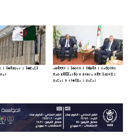
ⵏ ⵏ ⵓⵙⴻⵍⵡⴰⵢ ⵏ ⵓⵙⵇⴰⵎⵓ
ⴰⵀⴻⴳⴳⵉ ⵏ ⵓⴱⵔⵉⴷ ⵉ ⵓⵞⵀⴻⴷ ⵏ ⵜⴰⵛⵔⵉⴽⵜ
ⴳⴷⴰⵢ
ⴳⴰⵔ ⵍⴻⵣⵣⴰⵢⴻⵔ ⴷ ⵍⵉⴱⵢⴰ ⴷⴻⴳ ⵓⵃⵔⵉⵛ ⵏ
ⵡⴰⵎⴰⵏ ⴷ ⵢⵉⵙⵓⴼⴰ ⵏ ⵡⴰⵎⴰⵏ