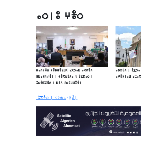
ⴰⵔⵏⵓ ⵖⴻⵔ
ⵙⴰⵄⵢⵓⴷ ⵢⴻⵙⵙⴻⵍⵡⵉ ⴰⴳⵔⴰⵡ ⴰⴽⴽⴻⴷ
ⴰⴱⵔⵉⴷ ⵏ ⵓⴼⵔⴰ
ⵍⵡⴰⵍⵉⵢⴻⵏ ⵏ ⵜⴻⴳⴷⵓⴷⴰ ⵉ ⵓⴹⴼⴰⵔ ⵏ
ⴰⵖⴻⵍⵏⴰⵡ ⴰⵎⴰ
ⵓⵔⴻⵇⵇⴻⵄ ⵏ ⵡⵉⴷ ⵉⵀⵓⵡⵡⵣⴻⵏ
ⵓⴳⴻⵔ ⵏ ⵢⵉⵙⴰⵍⵍⴻⵏ