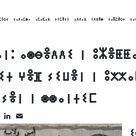
ⵎⵓⵔⵜ
ⵜⴰⴷⴰⵎⵙⴰ
ⴰⵎⴰⴹⴰⵍ
ⵜⵉⵎⴻⵜⵉ
ⴰⴷⴷⴰⵍ
ⵉⴷⵍⴻⵙ
ⵜⴰⵣⵎⴻⵔⵜ
ⵜⴰ
ⵏ: ⴰⵙⴱⴻⴷⴷⵉ ⵏ ⵓⵣⴻⵟⵟ
ⵉⵜ ⵖⴻⴼ ⵢⵉⵡⴻⵏ ⵏ ⵓⵅⵅⴰ
ⵢⴻⵏ ⵏ ⵙⵙⴰⵏⵜⵉⵎ
cebook
X
LinkedIn
Email
ⵉ