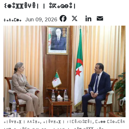
ⵉⵙⵓⴼⴼⴻⵖⴻⵏ ⵏ ⵓⴽⴰⵕⴱⵓⵏ
Facebook
X
LinkedI
Email
ⵜⴰⴷⴰⵎⵙⴰ
Jun 09, 2026
ⴰⵏⴻⵖⵍⴰⴼ ⵏ ⴷⴷⵓⵍⴰ, ⴰⵏⴻⵖⵍⴰⴼ ⵏ ⵢⵉⵎⴻⵃⵔⵓⵇⴻⵏ, ⵎⴰⵙⵙ ⵎⵓⵀⴰⵎⴻⴷ
ⵄⵔⵇⴰⴱ, ⵢⴻⵎⵍⴰⵍ ⵡⴰⵙⵙ-ⴰ ⵏ ⵜⵜⵍⴰⵜⴰ ⴷⴻⴳ ⵍⴻⵣⵣⴰⵢⴻⵔ