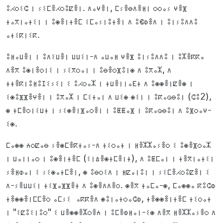
ⵓⵃⵔⵉⵛ ⵏ ⵢⵉⵎⴻⵃⵔⵓⵇⴻⵏ. ⴷⴰⵖⴻⵏ, ⵎⵢⴻⴱⴷⴻⵍⵏ ⵔⵔⴰⵢ ⵖⴻⴼ
ⵜⴰⴳⵏⴰⵜⵉⵏ ⵏ ⵓⵙⴻⵏⵜⴻⵎ ⵉⵎⴰⵢⵏⵓⵜⴻⵏ ⴷ ⵓⵞⵀⴻⴷ ⵏ ⵓⵏⵢⵓⴷⴷⵓ
ⴰⵜⵉⴽⵏⵉⴽ.
ⵓⵍⴰⵡⴻⵏ ⵏ ⵓⴷⵉⵡⴻⵏ ⵡⵡⵉⵏ-ⴷ ⴰⵡⴰⵍ ⵖⴻⴼ ⵓⵏⵢⵓⴷⴷⵓ ⵏ ⵓⵣⴻⴽⴽⴰ
ⴷⴻⴳ ⵓⵙⵏⴻⵔⵏⵉ ⵏ ⵢⵉⴳⵔⴰⵏ ⵏ ⵓⴱⴻⵔⴼⵓⵏⵙ ⴷ ⵓⴳⴰⵣ, ⴷ
ⵜⵜⴻⴽⵏⵓⵍⵓⵊⵉⵢⵉⵏ ⵉ ⵓⵃⵔⴰⵣ ⵏ ⵜⵡⴻⵏⵏⴰⴹⵜ ⴷ ⵓⵙⵙⴻⵏⵇⴻⵙ ⵏ
ⵉⵙⵓⴼⴼⴻⵖⴻⵏ ⵏ ⵓⴳⴰⵣ ⵏ ⵎⵉⵜⴰⵏ ⴷ ⵡⵉⵙ ⵙⵉⵏ ⵏ ⵓⴽⴰⵕⴱⵓⵏ (ⵛⵓ2),
ⵙ ⵜⵎⴻⵔⵏⵉⵡⵜ ⵏ ⵢⵉⵙⴻⵏⴼⴰⵔⴻⵏ ⵏ ⵓⵟⵟⴰⴼ ⵏ ⵓⴽⴰⵕⴱⵓⵏ ⴷ ⵓⴼⵔⴰⵖ-
ⵉⵙ.
ⵎⴰⵙⵙ ⵄⵔⵇⴰⴱ ⵢⴻⵙⵎⴻⴽⵜⴰⵢ-ⴷ ⵜⵉⵔⴰⵜ ⵏ ⵍⴻⵣⵣⴰⵢⴻⵔ ⵉ ⵓⵙⴻⴼⵔⴰⵣ
ⵏ ⵡⴰⵏⵏⴰⵔ ⵏ ⵓⵙⴻⵏⵜⴻⵎ (ⵉⵏⵠⴻⵙⵜⵎⴻⵏⵜ), ⴷ ⵓⵟⵎⴰⵏ ⵏ ⵜⴻⴳⵏⴰⵜⵉⵏ
ⵢⴻⵍⵀⴰⵏ ⵉ ⵢⵉⵙⴰⵜⵎⴻⵏ, ⵙ ⵓⴱⵔⵉⴷ ⵏ ⵍⵇⴰⵏⵓⵏ ⵏ ⵢⵉⵎⴻⵃⵔⵓⵇⴻⵏ ⵉ
ⴷ-ⵢⴻⵡⵡⵉⵏ ⵜⵉⴼⴰⴼⴼⴻⵜ ⴷ ⵓⵙⴻⴷⴷⴻⵔ. ⵙⴻⴳ ⵜⴰⵎⴰ-ⵙ, ⵎⴰⵙⵙⴰ ⴽⵓⵛⵀ
ⵜⴻⵙⵙⴻⵏⵎⵎⴻⵔ ⴰⵎⵢⵉ ⴰⴽⴽⴻⴷ ⵙⵓⵏⴰⵜⵔⴰⵛⵀ, ⵜⴻⵙⵙⴻⵏⵜⴻⵎ ⵜⵉⵔⴰⵜ
ⵏ "ⵉⵇⵓⵉⵏⵓⵔ" ⵉ ⵡⴻⵙⵙⴻⵣⵔⴻⵄ ⵏ ⵓⵎⴻⵀⵍⴰⵏ-ⵉⵙ ⴷⴻⴳ ⵍⴻⵣⵣⴰⵢⴻⵔ ⴷ