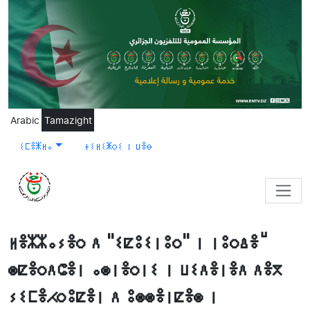
Skip to main content
Arabic
Tamazight
ⵉⵎⴻⵥⵍⴰ
ⵜⵉⵍⵉⵥⵔⵉ ⵏ ⵡⴻⴱ
ⵍⴻⵣⵣⴰⵢⴻⵔ ⴷ "ⵉⵇⵓⵉⵏⵓⵔ" ⵏ ⵏⵓⵔⵠⴻⵯ
ⵙⵇⴻⵔⴷⵛⴻⵏ ⴰⵙⵏⴻⵔⵏⵉ ⵏ ⵡⵉⴷⴻⵏⴻⴷ ⴷⴻⴳ
ⵢⵉⵎⴻⵃⵔⵓⵇⴻⵏ ⴷ ⵓⵙⵙⴻⵏⵇⴻⵙ ⵏ