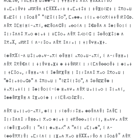
ⵜⴰⵎⴰⵏⴻⵖⵜ ⴰⴽⴽⴻⴷ ⵜⵎⴻⵣⵣⴰⵢⵜ ⵜⴰⵎⴰⵜⵓⵜ ⵏ ⵜⴻⴼⵔⵉⵇⵜ ⵏ ⵓⴳⵔⴰⵡ
ⵟⴰⵇⵓⵉ ⵏ ⵏⵓⵔⵠⴻⵯ "ⵉⵇⵓⵉⵏⵓⵔ", ⵎⴰⵙⵙⴰ ⵏⵉⵏⴰ ⴱⵉⵔⴳⵉⵜⵜⴻ ⴽⵓⵛⵀ.
ⴷⴻⴳ ⵓⵎⵍⵉⵍⵉ-ⴰⴳⵉ, ⵙⵇⴻⵔⴷⵛⴻⵏ ⴰⴱⵔⵉⴷ ⵏ ⵓⵞⵀⴻⴷ ⴷ ⵓⵙⵏⴻⵔⵏⵉ ⵏ
ⵓⵏⵢⵓⴷⴷⵓ ⴳⴰⵔ ⵙⵏⴰⵜ ⵏ ⵜⵎⵓⵔⴰ ⴷⴻⴳ ⵓⵃⵔⵉⵛ ⵏ ⵓⴱⴻⵔⴼⵓⵏⵙ ⴷ
ⵓⴳⴰⵣ, ⴰⴽⴽⵓ ⵉ ⴷ-ⵢⵓⵔⴰ ⴷⴻⴳ ⵓⴷⵢⴰⵏ ⵏ ⵜⵏⴻⵖⵍⴰⴼⵜ.
ⵉⵙⴻⴳⵣⵉ-ⴷ ⵡⵓⵏⴰⴱⴰⵖ-ⴰⴳⵉ ⴱⴻⵍⵍⵉ ⴰⴳⵔⴰⵡ-ⴰⴳⵉ, ⵉ ⴷ-ⵢⴻⵍⵍⴰⵏ
ⴷⴻⴳ ⵓⴳⴻⵞⴷⵉ ⵏ ⵜⵏⴻⵖⵍⴰⴼⵜ ⵙ ⵜⵜⴻⴽⴽⵉ ⵏ ⵢⵉⵎⴷⴻⴱⴱⵔⴻⵜ ⵏ ⵙⵏⴰⵜ
ⵏ ⵜⵎⵓⵔⴰ, ⵢⴻⵍⵍⴰ-ⴷ ⵉ ⵓⵙⴻⴽⴼⴻⵍ ⵏ ⵓⵏⵢⵓⴷⴷⵓ ⴳⴰⵔ ⵓⴳⵔⴰⵡ ⵏ
"ⵙⵓⵏⴰⵜⵔⴰⵛⵀ" ⴷ ⵓⴳⵔⴰⵡ ⵏ "ⵉⵇⵓⵉⵏⵓⵔ", ⴷ ⵓⴱⴻⵇⵇⴻⵙ ⵏ
ⵜⴰⴳⵏⴰⵜⵉⵏ ⵏ ⵓⵙⵏⴻⵔⵏⵉ-ⵉⵙ ⵍⴰⴷⵖⴰ ⴷⴻⴳ ⵡⴰⵏⵏⴰⵔ ⵏ ⵓⵏⴰⴷⵉ,
ⵓⵙⵙⴻⴽⴼⴻⵍ ⴷ ⵓⴼⴰⵔⵉⵙ ⵏ ⵢⵉⵎⴻⵃⵔⵓⵇⴻⵏ.
ⴷⴻⴳ ⵡⴰⵏⵏⴰⵔ-ⴰⴳⵉ, ⵙⵉⵏ ⵏ ⵢⵉⵀⴻⵢⵢⵓⵍⴰ ⵙⴱⴻⴷⴷⴻⵏ ⵓⴷⴻⵎ ⵏ
ⵓⵏⵢⵓⴷⴷⵓ ⵢⴻⵍⵀⴰⵏ ⴳⴰⵔ ⵙⵏⴰⵜ ⵏ ⵜⴽⴻⴱⴱⴰⵏⵉⵢⵉⵏ, ⵍⴰⴷⵖⴰ ⴷⴻⴳ
ⵢⵉⵙⴻⵏⴼⴰⵔⴻⵏ ⵏ "ⵄⵉⵏ ⵙⴰⵍⴰⵃ" ⴷ "ⵄⵉⵏ ⴰⵎⵏⴰⵙ", ⵉ ⴷ-
ⵉⵙⴱⴻⴳⴳⵏⴻⵏ ⴰⵎⵢⵉⴷⵉ ⵏ ⵏⴼⴰⵄ ⴳⴰⵔ ⵍⴻⵣⵣⴰⵢⴻⵔ ⴷ ⵏⵓⵔⵠⴻⵯ ⴷⴻⴳ