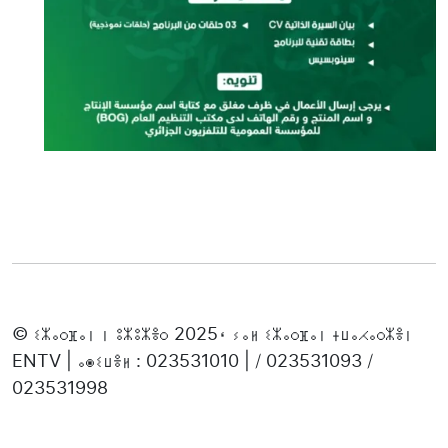
© ⵉⵣⴰⵔⴼⴰⵏ ⵏ ⵓⵣⵓⵣⴻⵔ 2025، ⵢⴰⵍ ⵉⵣⴰⵔⴼⴰⵏ ⵜⵡⴰⵃⴰⵔⵣⴻⵏ
ENTV | ⴰⵙⵉⵡⴻⵍ : 023531010 | / 023531093 /
023531998