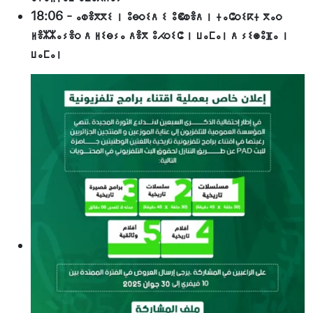
18:06
-
ⴰⵀⴻⴳⴳⵉ ⵏ ⵓⴱⵔⵉⴷ ⵉ ⵓⵞⵀⴻⴷ ⵏ ⵜⴰⵛⵔⵉⴽⵜ ⴳⴰⵔ
ⵍⴻⵣⵣⴰⵢⴻⵔ ⴷ ⵍⵉⴱⵢⴰ ⴷⴻⴳ ⵓⵃⵔⵉⵛ ⵏ ⵡⴰⵎⴰⵏ ⴷ ⵢⵉⵙⵓⴼⴰ ⵏ
ⵡⴰⵎⴰⵏ