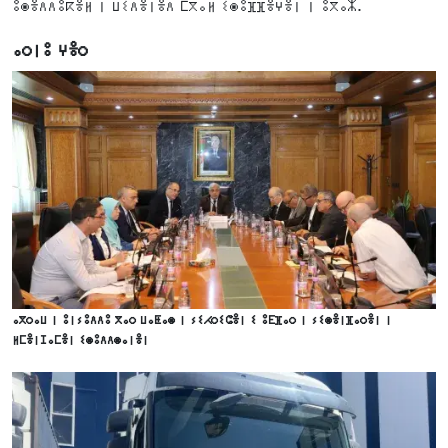
ⵓⵙⴻⴷⴷⵓⴽⴻⵍ ⵏ ⵡⵉⴷⴻⵏⴻⴷ ⵎⴳⴰⵍ ⵉⵙⵓⴼⴼⴻⵖⴻⵏ ⵏ ⵓⴳⴰⵣ.
ⴰⵔⵏⵓ ⵖⴻⵔ
ⴰⴳⵔⴰⵡ ⵏ ⵓⵏⵢⵓⴷⴷⵓ ⴳⴰⵔ ⵡⴰⵟⴰⵙ ⵏ ⵢⵉⵃⵔⵉⵛⴻⵏ ⵉ ⵓⴹⴼⴰⵔ ⵏ ⵢⵉⵙⴻⵏⴼⴰⵔⴻⵏ ⵏ
ⵍⵎⴻⵏⵊⴰⵎⴻⵏ ⵉⵙⵓⴷⴷⵙⴰⵏⴻⵏ