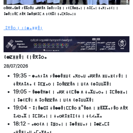
ⵔⴻⴽⴽⴰⵛⵀⴻ ⵢⴻⵣⵔⴻⵡ ⴰⴽⴽⴻⴷ ⵓⵀⴻⵢⵢⵓⵍ ⵏ ⵢⵉⵎⴻⵀⵍⴰⵏ ⵏ ⵄⵓⵎⴰⵏ ⵜⴰⴳⵏⴰⵜⵉⵏ ⵏ
ⵓⵙⴻⵏⵜⴻⵎ ⴷⴻⴳ ⵓⵙⴻⵍⴽⵓⵎ ⴷ ⵜⵉⴳⵣⵉ ⵜⴰⵎⴳⵓⵔⴰⵏⵜ
ⵓⴳⴻⵔ ⵏ ⵢⵉⵙⴰⵍⵍⴻⵏ
ⵉⵙⵇⵍⵍⴻⵏ ⵉⵏⴻⴳⵓⵔⴰ
28/07/2026
19:35
-
ⵙⴰⵄⵢⵓⴷ ⵢⴻⵙⵙⴻⵍⵡⵉ ⴰⴳⵔⴰⵡ ⴰⴽⴽⴻⴷ ⵍⵡⴰⵍⵉⵢⴻⵏ ⵏ
ⵜⴻⴳⴷⵓⴷⴰ ⵉ ⵓⴹⴼⴰⵔ ⵏ ⵓⵔⴻⵇⵇⴻⵄ ⵏ ⵡⵉⴷ ⵉⵀⵓⵡⵡⵣⴻⵏ
19:05
-
ⴻⵙⵙⴻⵅⵙⵉ ⵏ ⴰⴽⴽ ⵜⵉⵎⴻⵙ ⴷ ⵜⴰⵣⵡⴰⵔⴰ ⵏ ⵓⵎⴻⵀⵍⴰⵏ
ⵏ ⵓⵙⵉⴹⴻⵏ ⴷ ⵓⵔⴻⵇⵇⴻⵄ ⵏ ⵡⵉⴷ ⵉⵀⵓⵡⵡⵣⴻⵏ
19:04
-
ⵓⵏⴻⵙⵛⵓ ⵜⴻⵙⵙⴻⵏⵎⵎⴻⵔ ⵍⵯⴻⵀⴷ ⵏ ⵍⴻⵣⵣⴰⵢⴻⵔ ⴷⴻⴳ
ⵓⵃⵔⴰⵣ ⵏ ⵓⵎⵓⴽⴰⵏ ⵏ ⵜⴰⵔⴽⵓⵍⵓⵊⵉⵜ ⵏ ⵜⵉⵃⴰⵣⴰ
18:12
-
ⴰⴱⵔⵉⴷ ⵏ ⵓⴼⵔⴰⵏ ⵏ ⵓⵙⴻⵍⵡⴰⵢ ⵏ ⵓⵙⵇⴰⵎⵓ
ⴰⵖⴻⵍⵏⴰⵡ ⴰⵎⴰⴳⴷⴰⵢ