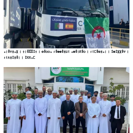
ⴰⵏⴻⵖⵍⴰⴼ ⵏ ⵜⵏⴻⵣⵣⵓⵜ ⵏ ⴱⴻⵔⵔⴰ ⵢⴻⵙⵙⴻⵍⵡⵉ ⴰⵙⴻⵏⴽⴻⵔ ⵏ ⵢⵉⵎⴻⵀⵍⴰⵏ ⵏ ⵓⵙⵓⴼⴼⴻⵖ ⵏ
ⵢⵉⴷⵍⵓⵍⴻⵏ ⵏ ⵓⵅⵅⴰⵎ