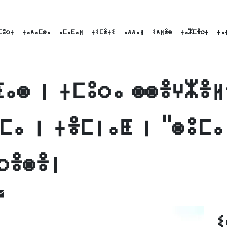
ⵎⵓⵔⵜ
ⵜⴰⴷⴰⵎⵙⴰ
ⴰⵎⴰⴹⴰⵍ
ⵜⵉⵎⴻⵜⵉ
ⴰⴷⴷⴰⵍ
ⵉⴷⵍⴻⵙ
ⵜⴰⵣⵎⴻⵔⵜ
ⵜⴰ
ⵟⴰⵙ ⵏ ⵜⵎⵓⵔⴰ ⵙⵙⴻⵖⵣⴻⵍ
ⵎⴰ ⵏ ⵜⴻⵎⵏⴰⵟ ⵏ "ⵙⵓⵎ
ⵔⴻⵙⴻⵏ
ok
inkedIn
Email
ⵉ