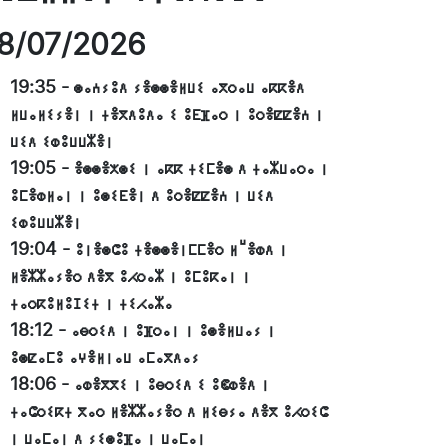
8/07/2026
19:35
-
ⵙⴰⵄⵢⵓⴷ ⵢⴻⵙⵙⴻⵍⵡⵉ ⴰⴳⵔⴰⵡ ⴰⴽⴽⴻⴷ
ⵍⵡⴰⵍⵉⵢⴻⵏ ⵏ ⵜⴻⴳⴷⵓⴷⴰ ⵉ ⵓⴹⴼⴰⵔ ⵏ ⵓⵔⴻⵇⵇⴻⵄ ⵏ
ⵡⵉⴷ ⵉⵀⵓⵡⵡⵣⴻⵏ
19:05
-
ⴻⵙⵙⴻⵅⵙⵉ ⵏ ⴰⴽⴽ ⵜⵉⵎⴻⵙ ⴷ ⵜⴰⵣⵡⴰⵔⴰ ⵏ
ⵓⵎⴻⵀⵍⴰⵏ ⵏ ⵓⵙⵉⴹⴻⵏ ⴷ ⵓⵔⴻⵇⵇⴻⵄ ⵏ ⵡⵉⴷ
ⵉⵀⵓⵡⵡⵣⴻⵏ
19:04
-
ⵓⵏⴻⵙⵛⵓ ⵜⴻⵙⵙⴻⵏⵎⵎⴻⵔ ⵍⵯⴻⵀⴷ ⵏ
ⵍⴻⵣⵣⴰⵢⴻⵔ ⴷⴻⴳ ⵓⵃⵔⴰⵣ ⵏ ⵓⵎⵓⴽⴰⵏ ⵏ
ⵜⴰⵔⴽⵓⵍⵓⵊⵉⵜ ⵏ ⵜⵉⵃⴰⵣⴰ
18:12
-
ⴰⴱⵔⵉⴷ ⵏ ⵓⴼⵔⴰⵏ ⵏ ⵓⵙⴻⵍⵡⴰⵢ ⵏ
ⵓⵙⵇⴰⵎⵓ ⴰⵖⴻⵍⵏⴰⵡ ⴰⵎⴰⴳⴷⴰⵢ
18:06
-
ⴰⵀⴻⴳⴳⵉ ⵏ ⵓⴱⵔⵉⴷ ⵉ ⵓⵞⵀⴻⴷ ⵏ
ⵜⴰⵛⵔⵉⴽⵜ ⴳⴰⵔ ⵍⴻⵣⵣⴰⵢⴻⵔ ⴷ ⵍⵉⴱⵢⴰ ⴷⴻⴳ ⵓⵃⵔⵉⵛ
ⵏ ⵡⴰⵎⴰⵏ ⴷ ⵢⵉⵙⵓⴼⴰ ⵏ ⵡⴰⵎⴰⵏ