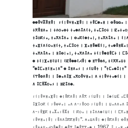
ⵙⵙⴻⵖⵣⴻⵍⴻⵏ ⵢⵉⵏⴻⵖⵍⴰⴼⴻⵏ ⵏ ⵜⴻⵎⵙⴰⵍ ⵏ ⴱⴻⵕⵕⴰ ⵏ
ⵜⴳⴻⵍⴷⴰ ⵏ ⵜⵄⵔⴰⴱⵜ ⵜⴰⵙⵄⵓⴷⵉⵜ, ⵜⴰⵎⵓⵔⵜ ⵏ ⵇⴰⵜⴰⵔ
ⵜⵓⵔⴽⵢⴰ, ⵜⴰⴳⴷⵓⴷⴰ ⵏ ⴱⴰⴽⵉⵙⵜⴰⵏ, ⵜⴰⴳⴷⵓⴷⴰ ⵏ ⵉⵏ
ⵜⴰⴼⵉⴷⵉⵔⴰⵍⵉⵜ, ⵜⴰⵎⵓⵔⵜ ⵏ ⴼⴰⵍⴻⵙⵟⵉⵏ, ⵜⴰⵙⴻⵍⵟⴰⵏ
ⵜⴰⴳⴷⵓⴷⴰ ⵏ ⵍⵓⴱⵏⴰⵏ, ⵜⴰⴳⴷⵓⴷⴰ ⵜⵉⵏⴻⵙⵍⴻⵎⵜ ⵏ ⵎⵓ
ⵙ ⵜⵉⵏⴼⴰⵍⵉⵡⵉⵏ ⵉⵇⴻⵙⵙⵉⵃⴻⵏ ⵙ ⵍⴶⴻⵀⴷ, ⵜⵉⴳⴳⴰⵡⵜ 
"ⵙⵓⵎⴰⵍⵉⵍⴰⵏⴷ" ⵙ ⵓⵍⴷⴰⵢ ⵏ ⵢⵉⵡⴻⵜ ⵏ "ⵜⵎⴰⵙⵓⵏⵜ"
ⵉⴶⴻⵀⴷⴻⵏ ⵏ ⵓⵙⴰⴷⵓⴼ ⴰⴳⵔⴻⵖⵍⴰⵏ ⴷ ⵜⵏⴻⵖⵜⴰⵙⵉⵏ ⵏ 
ⴷ ⵓⵎⴻⵣⵔⴰⵢ ⵏ ⵍⵇⵓⴷⵙ.
ⵢⵉⵏⴻⵖⵍⴰⴼⴻⵏ ⵙⵏⴻⴽⴷⴻⵏ ⴷⴻⴳ ⵢⵉⵡⴻⵏ ⵏ ⵓⵙⵉⵡⴹ ⴰⵎⴻ
ⵓⴼⵓⵔⴽ ⵉ ⵢⴻⴱⵖⴰⵏ ⴰⴷ ⴷ-ⵢⴻⵔⵔ ⵢⵉⵡⴻⵏ ⵏ ⵡⴰⴷⴷⴰⴷ 
ⴷ-ⵢⴻⴼⴽ ⵜⴰⵣⴰⵢⴻⵣⵜ ⵉ ⴽⵔⴰ ⵏ ⵜⵓⴷⴷⵙⵉⵡⵉⵏ ⵉ ⵎⴳⴰ
ⵢⴻⵖⵍⴰⵏⴻⵏ ⵢⴻⴷⴷⵓⴽⴽⵍⴻⵏ". ⵄⴰⵡⴷⴻⵏ ⵙⵏⴻⴽⴷⴻⵏ ⴱⴻ
ⵢⴻⵜⵜⵡⴰⵃⵔⴻⵙⴻⵏ ⵙⴻⴳ ⵓⵙⴻⴳⴳⴰⵙ ⵏ 1967, ⵓ ⵢⴰⵍ ⴰ