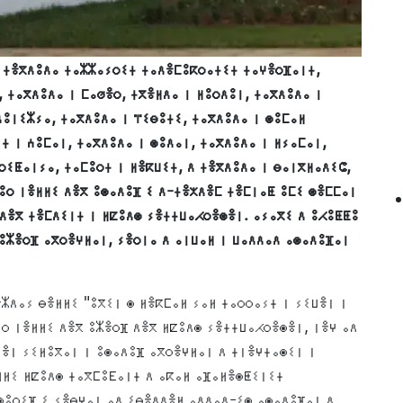
 ⵜⴻⴳⴷⵓⴷⴰ ⵜⴰⵣⵣⴰⵢⵔⵉⵜ ⵜⴰⴷⴻⵎⵓⴽⵔⴰⵜⵉⵜ ⵜⴰⵖⴻⵔⴼⴰⵏⵜ,
, ⵜⴰⴳⴷⵓⴷⴰ ⵏ ⵎⴰⵚⴻⵔ, ⵜⴳⴻⵍⴷⴰ ⵏ ⵍⵓⵔⴷⵓⵏ, ⵜⴰⴳⴷⵓⴷⴰ ⵏ
ⴷⵓⵏⵉⵣⵢⴰ, ⵜⴰⴳⴷⵓⴷⴰ ⵏ ⴶⵉⴱⵓⵜⵉ, ⵜⴰⴳⴷⵓⴷⴰ ⵏ ⵙⵓⵎⴰⵍ
ⵜ ⵏ ⵄⵓⵎⴰⵏ, ⵜⴰⴳⴷⵓⴷⴰ ⵏ ⵙⵓⴷⴰⵏ, ⵜⴰⴳⴷⵓⴷⴰ ⵏ ⵍⵢⴰⵎⴰⵏ,
ⵔⵉⵟⴰⵏⵢⴰ, ⵜⴰⵎⵓⵔⵜ ⵏ ⵍⴻⴽⵡⵉⵜ, ⴷ ⵜⴻⴳⴷⵓⴷⴰ ⵏ ⴱⴰⵏⴳⵍⴰⴷⵉⵛ,
ⵓⵔ ⵏⴻⵍⵍⵉ ⴷⴻⴳ ⵓⵙⴰⴷⵓⴼ ⵉ ⴷ-ⵜⴻⵅⴷⴻⵎ ⵜⴻⵎⵏⴰⵟ ⵓⵎⵉ ⵙⴻⵎⵎⴰⵏ
 ⴷⴻⴳ ⵜⴻⵎⴷⵉⵏⵜ ⵏ ⵍⵇⵓⴷⵙ ⵢⴻⵜⵜⵡⴰⵃⵔⴻⵙⴻⵏ. ⴰⵢⴰⴳⵉ ⴷ ⵓⵃⵓⵟⵟⵓ
ⵓⵣⴻⵔⴼ ⴰⴳⵔⴻⵖⵍⴰⵏ, ⵢⴻⵔⵏⴰ ⴷ ⴰⵏⵡⴰⵍ ⵏ ⵡⴰⴷⴷⴰⴷ ⴰⵙⴰⴷⵓⴼⴰⵏ
ⵣⴷⴰⵢ ⴱⴻⵍⵍⵉ "ⵓⴳⵉⵏ ⵙ ⵍⴻⴽⵎⴰⵍ ⵢⴰⵍ ⵜⴰⵔⵔⴰⵢⵜ ⵏ ⵢⵉⵡⴻⵏ ⵏ
ⵓⵔ ⵏⴻⵍⵍⵉ ⴷⴻⴳ ⵓⵣⴻⵔⴼ ⴷⴻⴳ ⵍⵇⵓⴷⵙ ⵢⴻⵜⵜⵡⴰⵃⵔⴻⵙⴻⵏ, ⵏⴻⵖ ⴰⴷ
ⵍⴻⵏ ⵢⵉⵍⵓⴳⴰⵏ ⵏ ⵓⵙⴰⴷⵓⴼ ⴰⴳⵔⴻⵖⵍⴰⵏ ⴷ ⵜⵏⴻⵖⵜⴰⵙⵉⵏ ⵏ
ⵍⵍⵉ ⵍⵇⵓⴷⵙ ⵜⴰⴳⵎⵓⴹⴰⵏⵜ ⴷ ⴰⴽⴰⵍ ⴰⴼⴰⵍⴻⵙⵟⵉⵏⵉⵜ
ⵙⵓⵔⵉⴼ ⵉ ⵢⴻⴱⵖⴰⵏ ⴰⴷ ⵉⴱⴻⴷⴷⴻⵍ ⴰⴷⴷⴰⴷ-ⵉⵙ ⴰⵙⴰⴷⵓⴼⴰⵏ ⴷ