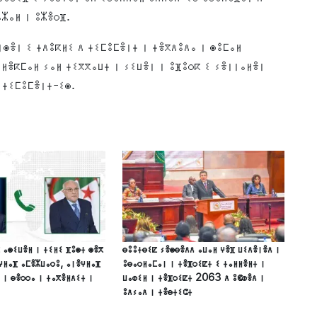
ⴰⵣⴰⵍ ⵏ ⵓⵣⴻⵔⴼ.
ⵙⴻⵏ ⵉ ⵜⴷⵓⴽⵍⵉ ⴷ ⵜⵉⵎⵓⵎⴻⵏⵜ ⵏ ⵜⴻⴳⴷⵓⴷⴰ ⵏ ⵙⵓⵎⴰⵍ
 ⵍⴻⴽⵎⴰⵍ ⵢⴰⵍ ⵜⵉⴳⴳⴰⵡⵜ ⵏ ⵢⵉⵡⴻⵏ ⵏ ⵓⴼⵓⵔⴽ ⵉ ⵢⴻⵏⵏⴰⵍⴻⵏ
 ⵜⵉⵎⵓⵎⴻⵏⵜ-ⵉⵙ.
 ⴰⵙⵉⵡⴻⵍ ⵏ ⵜⵉⵍⵉ ⴼⵓⵙⵜ ⵙⴻⴳ
ⴱⵓⵓⵜⴱⵉⵇ ⵢⴻⵙⴱⴻⴷⴷ ⴰⵡⴰⵍ ⵖⴻⴼ ⵡⵉⴷⴻⵏⴻⴷ ⵏ
ⵖⵍⴰⴼ ⴰⵎⴻⵣⵡⴰⵔⵓ, ⴰⵏⴻⵖⵍⴰⴼ
ⵓⴱⴰⵔⵍⴰⵎⴰⵏ ⵏ ⵜⴻⴼⵔⵉⵇⵜ ⵉ ⵜⴰⵍⵍⴻⵍⵜ ⵏ
 ⵏ ⴱⴻⵔⵔⴰ ⵏ ⵜⴰⴳⴻⵍⴷⵉⵜ ⵏ
ⵡⴰⵀⵉⵍ ⵏ ⵜⴻⴼⵔⵉⵇⵜ 2063 ⴷ ⵓⵞⵀⴻⴷ ⵏ
ⵓⴷⵢⴰⴷ ⵏ ⵜⴻⴱⵜⵉⵛⵜ