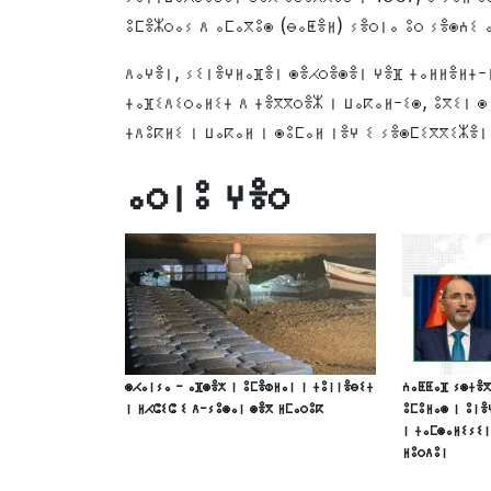
ⵓⵎⴻⵣⵔⴰⵢ ⴷ ⴰⵎⴰⴳⵓⵙ (ⴱⴰⵟⴻⵍ) ⵢⴻⵔⵏⴰ ⵓⵔ ⵢⴻⵙⵄⵉ 
ⴷⴰⵖⴻⵏ, ⵢⵉⵏⴻⵖⵍⴰⴼⴻⵏ ⵙⴻⵃⵔⴻⵙⴻⵏ ⵖⴻⴼ ⵜⴰⵍⵍⴻⵍⵜ-ⵏ
ⵜⴰⴼⵉⴷⵉⵔⴰⵍⵉⵜ ⴷ ⵜⴻⴳⴳⵔⴻⵣ ⵏ ⵡⴰⴽⴰⵍ-ⵉⵙ, ⵓⴳⵉⵏ ⵙ
ⵜⴷⵓⴽⵍⵉ ⵏ ⵡⴰⴽⴰⵍ ⵏ ⵙⵓⵎⴰⵍ ⵏⴻⵖ ⵉ ⵢⴻⵙⵎⵉⴳⴳⵉⵣⴻⵏ
ⴰⵔⵏⵓ ⵖⴻⵔ
ⵙⵃⴰⵏⵢⴰ - ⴰⴼⵙⴻⵅ ⵏ ⵓⵎⴻⵀⵍⴰⵏ ⵏ ⵜⵓⵏⵏⴻⴱⵉⵜ
ⵄⴰⵟⵟⴰⴼ ⵢⵙⵜⴻⴳ
ⵏ ⵍⵃⵛⵉⵛ ⵉ ⴷ-ⵢⵓⵙⴰⵏ ⵙⴻⴳ ⵍⵎⴰⵔⵓⴽ
ⵓⵎⵓⵍⴰⵙ ⵏ ⵓⵏⴻ
ⵏ ⵜⴰⵎⵙⴰⵍⵉⵢⵉⵏ
ⵍⵓⵔⴷⵓⵏ