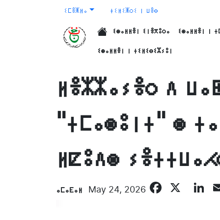
ⵉⵎⴻⵥⵍⴰ
ⵜⵉⵍⵉⵥⵔⵉ ⵏ ⵡⴻⴱ
ⵉⵙⴰⵍⵍⴻⵏ ⵉⵏⴻⴳⵓⵔⴰ
ⵉⵙⴰⵍⵍⴻⵏ ⵏ ⵜ
الرئيسية
ⵉⵙⴰⵍⵍⴻⵏ ⵏ ⵜⵉⵍⵉⴱⵉⵣⵢⵓⵏ
ⵍⴻⵣⵣⴰⵢⴻⵔ ⴷ ⵡⴰ
"ⵜⵎⴰⵙⵓⵏⵜ" ⵙ ⵜⴰ
ⵍⵇⵓⴷⵙ ⵢⴻⵜⵜⵡⴰⵃ
Facebo
X
L
ⴰⵎⴰⴹⴰⵍ
May 24, 2026