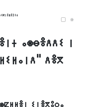
ⵜⵉⴽⵏⵓⵍⵓⵊⵉⵜ
Toggle theme
ⴻⵏⵜ ⴰⵙⴱⴻⴷⴷⵉ ⵏ
ⴰⵍⵉⵍⴰⵏⴷ" ⴷⴻⴳ
ⵙⵇⵍⵍⴻⵏ ⵉⵏⴻⴳⵓⵔⴰ