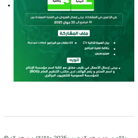
© ⵉⵣⴰⵔⴼⴰⵏ ⵏ ⵓⵣⵓⵣⴻⵔ 2025، ⵢⴰⵍ ⵉⵣⴰⵔⴼⴰⵏ ⵜⵡⴰⵃⴰⵔⵣⴻⵏ