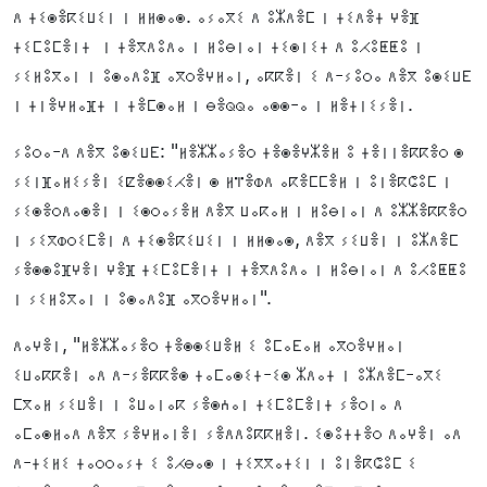
ⴷ ⵜⵉⵙⴻⴽⵉⵡⵉⵏ ⵏ ⵍⵍⵙⴰⵙ. ⴰⵢⴰⴳⵉ ⴷ ⵓⵣⴷⴻⵎ ⵏ ⵜⵉⴷⴻⵜ ⵖⴻⴼ
ⵜⵉⵎⵓⵎⴻⵏⵜ ⵏ ⵜⴻⴳⴷⵓⴷⴰ ⵏ ⵍⵓⴱⵏⴰⵏ ⵜⵉⵙⵏⵉⵜ ⴷ ⵓⵃⵓⵟⵟⵓ ⵏ
ⵢⵉⵍⵓⴳⴰⵏ ⵏ ⵓⵙⴰⴷⵓⴼ ⴰⴳⵔⴻⵖⵍⴰⵏ, ⴰⴽⴽⴻⵏ ⵉ ⴷ-ⵢⵓⵔⴰ ⴷⴻⴳ ⵓⵙⵉⵡⴹ
ⵏ ⵜⵏⴻⵖⵍⴰⴼⵜ ⵏ ⵜⴻⵎⵙⴰⵍ ⵏ ⴱⴻⵕⵕⴰ ⴰⵙⵙ-ⴰ ⵏ ⵍⴻⵜⵏⵉⵢⴻⵏ.
ⵢⵓⵔⴰ-ⴷ ⴷⴻⴳ ⵓⵙⵉⵡⴹ: "ⵍⴻⵣⵣⴰⵢⴻⵔ ⵜⴻⵙⴻⵖⵣⴻⵍ ⵓ ⵜⴻⵏⵏⴻⴽⴽⴻⵔ ⵙ
ⵢⵉⵏⴼⴰⵍⵉⵢⴻⵏ ⵉⵇⴻⵙⵙⵉⵃⴻⵏ ⵙ ⵍⴶⴻⵀⴷ ⴰⴽⴻⵎⵎⴻⵍ ⵏ ⵓⵏⴻⴽⵛⵓⵎ ⵏ
ⵢⵉⵙⴻⵔⴷⴰⵙⴻⵏ ⵏ ⵉⵙⵔⴰⵢⴻⵍ ⴷⴻⴳ ⵡⴰⴽⴰⵍ ⵏ ⵍⵓⴱⵏⴰⵏ ⴷ ⵓⵣⵣⴻⴽⴽⴻⵔ
ⵏ ⵢⵉⴳⵀⵔⵉⵎⴻⵏ ⴷ ⵜⵉⵙⴻⴽⵉⵡⵉⵏ ⵏ ⵍⵍⵙⴰⵙ, ⴷⴻⴳ ⵢⵉⵡⴻⵏ ⵏ ⵓⵣⴷⴻⵎ
ⵢⴻⵙⵙⵓⴼⵖⴻⵏ ⵖⴻⴼ ⵜⵉⵎⵓⵎⴻⵏⵜ ⵏ ⵜⴻⴳⴷⵓⴷⴰ ⵏ ⵍⵓⴱⵏⴰⵏ ⴷ ⵓⵃⵓⵟⵟⵓ
ⵏ ⵢⵉⵍⵓⴳⴰⵏ ⵏ ⵓⵙⴰⴷⵓⴼ ⴰⴳⵔⴻⵖⵍⴰⵏ".
ⴷⴰⵖⴻⵏ, "ⵍⴻⵣⵣⴰⵢⴻⵔ ⵜⴻⵙⵙⵉⵡⴻⵍ ⵉ ⵓⵎⴰⴹⴰⵍ ⴰⴳⵔⴻⵖⵍⴰⵏ
ⵉⵡⴰⴽⴽⴻⵏ ⴰⴷ ⴷ-ⵢⴻⴽⴽⴻⵙ ⵜⴰⵎⴰⵙⵉⵜ-ⵉⵙ ⵣⴷⴰⵜ ⵏ ⵓⵣⴷⴻⵎ-ⴰⴳⵉ
ⵎⴳⴰⵍ ⵢⵉⵡⴻⵏ ⵏ ⵓⵡⴰⵏⴰⴽ ⵢⴻⵙⵄⴰⵏ ⵜⵉⵎⵓⵎⴻⵏⵜ ⵢⴻⵔⵏⴰ ⴷ
ⴰⵎⴰⵙⵍⴰⴷ ⴷⴻⴳ ⵢⴻⵖⵍⴰⵏⴻⵏ ⵢⴻⴷⴷⵓⴽⴽⵍⴻⵏ. ⵉⵙⵓⵜⵜⴻⵔ ⴷⴰⵖⴻⵏ ⴰⴷ
ⴷ-ⵜⵉⵍⵉ ⵜⴰⵔⵔⴰⵢⵜ ⵉ ⵓⵃⴱⴰⵙ ⵏ ⵜⵉⴳⴳⴰⵜⵉⵏ ⵏ ⵓⵏⴻⴽⵛⵓⵎ ⵉ