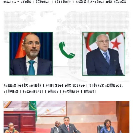
ⵙⵃⴰⵏⵢⴰ - ⴰⴼⵙⴻⵅ ⵏ ⵓⵎⴻⵀⵍⴰⵏ ⵏ ⵜⵓⵏⵏⴻⴱⵉⵜ ⵏ ⵍⵃⵛⵉⵛ ⵉ ⴷ-ⵢⵓⵙⴰⵏ ⵙⴻⴳ ⵍⵎⴰⵔⵓⴽ
ⵄⴰⵟⵟⴰⴼ ⵢⵙⵜⴻⴳ ⴰⵙⵉⵡⴻⵍ ⵏ ⵜⵉⵍⵉ ⴼⵓⵙⵜ ⵙⴻⴳ ⵓⵎⵓⵍⴰⵙ ⵏ ⵓⵏⴻⵖⵍⴰⴼ ⴰⵎⴻⵣⵡⴰⵔⵓ,
ⴰⵏⴻⵖⵍⴰⴼ ⵏ ⵜⴰⵎⵙⴰⵍⵉⵢⵉⵏ ⵏ ⴱⴻⵔⵔⴰ ⵏ ⵜⴰⴳⴻⵍⴷⵉⵜ ⵏ ⵍⵓⵔⴷⵓⵏ