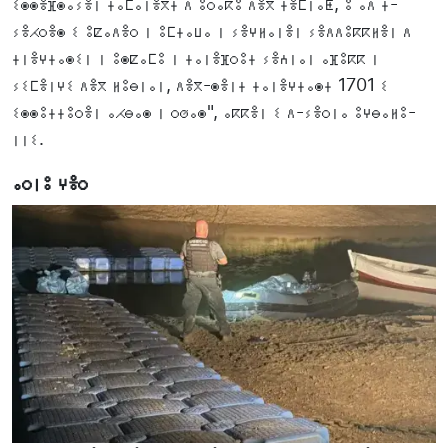
ⵉⵙⵙⴻⴼⵙⴰⵢⴻⵏ ⵜⴰⵎⴰⵏⴻⴳⵜ ⴷ ⵓⵔⴰⴽⵓ ⴷⴻⴳ ⵜⴻⵎⵏⴰⵟ, ⵓ ⴰⴷ ⵜ-
ⵢⴻⵃⵔⴻⵙ ⵉ ⵓⵇⴰⴷⴻⵔ ⵏ ⵓⵎⵜⴰⵡⴰ ⵏ ⵢⴻⵖⵍⴰⵏⴻⵏ ⵢⴻⴷⴷⵓⴽⴽⵍⴻⵏ ⴷ
ⵜⵏⴻⵖⵜⴰⵙⵉⵏ ⵏ ⵓⵙⵇⴰⵎⵓ ⵏ ⵜⴰⵏⴻⴼⵔⵓⵜ ⵢⴻⵄⵏⴰⵏ ⴰⴼⵓⴽⴽ ⵏ
ⵢⵉⵎⴻⵏⵖⵉ ⴷⴻⴳ ⵍⵓⴱⵏⴰⵏ, ⴷⴻⴳ-ⵙⴻⵏⵜ ⵜⴰⵏⴻⵖⵜⴰⵙⵜ 1701 ⵉ
ⵉⵙⵙⵓⵜⵜⵓⵔⴻⵏ ⴰⵃⴱⴰⵙ ⵏ ⵔⵚⴰⵙ", ⴰⴽⴽⴻⵏ ⵉ ⴷ-ⵢⴻⵔⵏⴰ ⵓⵖⴱⴰⵍⵓ-
ⵏⵏⵉ.
ⴰⵔⵏⵓ ⵖⴻⵔ