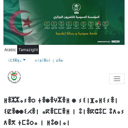
Skip to main content
Arabic
Tamazight
ⵉⵎⴻⵥⵍⴰ
ⵜⵉⵍⵉⵥⵔⵉ ⵏ ⵡⴻⴱ
ⵍⴻⵣⵣⴰⵢⴻⵔ ⵜⴻⵙⴻⵖⵣⴻⵍ ⵙ ⵢⵉⵏⴼⴰⵍⵉⵢⴻⵏ
ⵉⵇⴻⵙⵙⵉⵃⴻⵏ ⴰⴽⴻⵎⵎⴻⵍ ⵏ ⵓⵏⴻⴽⵛⵓⵎ ⵓⴷⴰⵢ
ⴷⴻⴳ ⵜⵎⵓⵔⴰ ⵏ ⵍⵓⴱⵏⴰⵏ