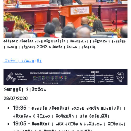
ⴱⵓⵓⵜⴱⵉⵇ ⵢⴻⵙⴱⴻⴷⴷ ⴰⵡⴰⵍ ⵖⴻⴼ ⵡⵉⴷⴻⵏⴻⴷ ⵏ ⵓⴱⴰⵔⵍⴰⵎⴰⵏ ⵏ ⵜⴻⴼⵔⵉⵇⵜ ⵉ ⵜⴰⵍⵍⴻⵍⵜ
ⵏ ⵡⴰⵀⵉⵍ ⵏ ⵜⴻⴼⵔⵉⵇⵜ 2063 ⴷ ⵓⵞⵀⴻⴷ ⵏ ⵓⴷⵢⴰⴷ ⵏ ⵜⴻⴱⵜⵉⵛⵜ
ⵓⴳⴻⵔ ⵏ ⵢⵉⵙⴰⵍⵍⴻⵏ
ⵉⵙⵇⵍⵍⴻⵏ ⵉⵏⴻⴳⵓⵔⴰ
28/07/2026
19:35
-
ⵙⴰⵄⵢⵓⴷ ⵢⴻⵙⵙⴻⵍⵡⵉ ⴰⴳⵔⴰⵡ ⴰⴽⴽⴻⴷ ⵍⵡⴰⵍⵉⵢⴻⵏ ⵏ
ⵜⴻⴳⴷⵓⴷⴰ ⵉ ⵓⴹⴼⴰⵔ ⵏ ⵓⵔⴻⵇⵇⴻⵄ ⵏ ⵡⵉⴷ ⵉⵀⵓⵡⵡⵣⴻⵏ
19:05
-
ⴻⵙⵙⴻⵅⵙⵉ ⵏ ⴰⴽⴽ ⵜⵉⵎⴻⵙ ⴷ ⵜⴰⵣⵡⴰⵔⴰ ⵏ ⵓⵎⴻⵀⵍⴰⵏ