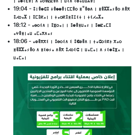
ⵏ ⵓⵙⵉⴹⴻⵏ ⴷ ⵓⵔⴻⵇⵇⴻⵄ ⵏ ⵡⵉⴷ ⵉⵀⵓⵡⵡⵣⴻⵏ
19:04
-
ⵓⵏⴻⵙⵛⵓ ⵜⴻⵙⵙⴻⵏⵎⵎⴻⵔ ⵍⵯⴻⵀⴷ ⵏ ⵍⴻⵣⵣⴰⵢⴻⵔ ⴷⴻⴳ
ⵓⵃⵔⴰⵣ ⵏ ⵓⵎⵓⴽⴰⵏ ⵏ ⵜⴰⵔⴽⵓⵍⵓⵊⵉⵜ ⵏ ⵜⵉⵃⴰⵣⴰ
18:12
-
ⴰⴱⵔⵉⴷ ⵏ ⵓⴼⵔⴰⵏ ⵏ ⵓⵙⴻⵍⵡⴰⵢ ⵏ ⵓⵙⵇⴰⵎⵓ
ⴰⵖⴻⵍⵏⴰⵡ ⴰⵎⴰⴳⴷⴰⵢ
18:06
-
ⴰⵀⴻⴳⴳⵉ ⵏ ⵓⴱⵔⵉⴷ ⵉ ⵓⵞⵀⴻⴷ ⵏ ⵜⴰⵛⵔⵉⴽⵜ ⴳⴰⵔ
ⵍⴻⵣⵣⴰⵢⴻⵔ ⴷ ⵍⵉⴱⵢⴰ ⴷⴻⴳ ⵓⵃⵔⵉⵛ ⵏ ⵡⴰⵎⴰⵏ ⴷ ⵢⵉⵙⵓⴼⴰ ⵏ
ⵡⴰⵎⴰⵏ