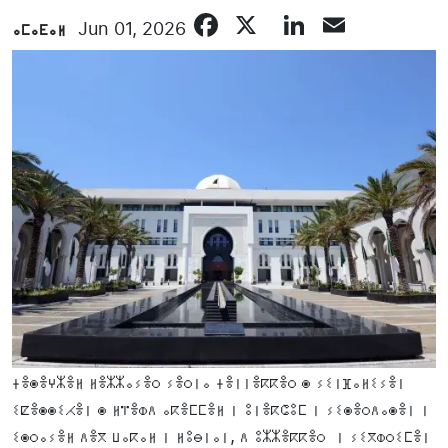
Facebook
X
LinkedIn
Email
ⴰⵎⴰⴹⴰⵍ
Jun 01, 2026
ⵜⴻⵙⴻⵖⵣⴻⵍ ⵍⴻⵣⵣⴰⵢⴻⵔ ⵢⴻⵔⵏⴰ ⵜⴻⵏⵏⴻⴽⴽⴻⵔ ⵙ ⵢⵉⵏⴼⴰⵍⵉⵢⴻⵏ
ⵉⵇⴻⵙⵙⵉⵃⴻⵏ ⵙ ⵍⴶⴻⵀⴷ ⴰⴽⴻⵎⵎⴻⵍ ⵏ ⵓⵏⴻⴽⵛⵓⵎ ⵏ ⵢⵉⵙⴻⵔⴷⴰⵙⴻⵏ ⵏ
ⵉⵙⵔⴰⵢⴻⵍ ⴷⴻⴳ ⵡⴰⴽⴰⵍ ⵏ ⵍⵓⴱⵏⴰⵏ, ⴷ ⵓⵣⵣⴻⴽⴽⴻⵔ ⵏ ⵢⵉⴳⵀⵔⵉⵎⴻⵏ