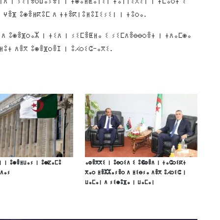
ⵏⴷ ⵏ ⵢⵉⵏⴻⵔⵡⴰⵢⴻⵏ ⵏ ⵜⵙⵓⵍⵟⴰⵏⵉⵏ ⵜⵓⵏⵏⵉⴳⵉⵏ ⵏ ⵜⵎⵓⵔⵜ ⵉ
 ⵖⴻⴼ ⵓⵙⴻⵍⴽⵓⵎ ⴷ ⵜⵜⴻⴽⵏⵓⵍⵓⵊⵉⵢⵉⵏ ⵏ ⵜⵓⵔⴰ.
ⴷ ⵓⵙⴻⴼⵔⴰⵣ ⵏ ⵜⵉⴷ ⵏ ⵢⵉⵎⴻⵟⵍⴰ ⵉ ⵢⵉⵎⴷⴻⴱⴱⵔⴻⵜ ⵏ ⵜⴷⴰⵎⵙⴰ
ⵍⵓⵜ ⴷⴻⴳ ⵓⵙⴻⴼⵔⴻⵊ ⵏ ⵓⵃⵔⵉⵛ-ⴰⴳⵉ.
ⵏ ⵏ ⵓⵙⴻⵍⵡⴰⵢ ⵏ ⵓⵙⵇⴰⵎⵓ
ⴰⵀⴻⴳⴳⵉ ⵏ ⵓⴱⵔⵉⴷ ⵉ ⵓⵞⵀⴻⴷ ⵏ ⵜⴰⵛⵔⵉⴽⵜ
ⴳⴷⴰⵢ
ⴳⴰⵔ ⵍⴻⵣⵣⴰⵢⴻⵔ ⴷ ⵍⵉⴱⵢⴰ ⴷⴻⴳ ⵓⵃⵔⵉⵛ ⵏ
ⵡⴰⵎⴰⵏ ⴷ ⵢⵉⵙⵓⴼⴰ ⵏ ⵡⴰⵎⴰⵏ