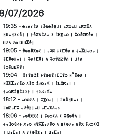
8/07/2026
19:35
-
ⵙⴰⵄⵢⵓⴷ ⵢⴻⵙⵙⴻⵍⵡⵉ ⴰⴳⵔⴰⵡ ⴰⴽⴽⴻⴷ
ⵍⵡⴰⵍⵉⵢⴻⵏ ⵏ ⵜⴻⴳⴷⵓⴷⴰ ⵉ ⵓⴹⴼⴰⵔ ⵏ ⵓⵔⴻⵇⵇⴻⵄ ⵏ
ⵡⵉⴷ ⵉⵀⵓⵡⵡⵣⴻⵏ
19:05
-
ⴻⵙⵙⴻⵅⵙⵉ ⵏ ⴰⴽⴽ ⵜⵉⵎⴻⵙ ⴷ ⵜⴰⵣⵡⴰⵔⴰ ⵏ
ⵓⵎⴻⵀⵍⴰⵏ ⵏ ⵓⵙⵉⴹⴻⵏ ⴷ ⵓⵔⴻⵇⵇⴻⵄ ⵏ ⵡⵉⴷ
ⵉⵀⵓⵡⵡⵣⴻⵏ
19:04
-
ⵓⵏⴻⵙⵛⵓ ⵜⴻⵙⵙⴻⵏⵎⵎⴻⵔ ⵍⵯⴻⵀⴷ ⵏ
ⵍⴻⵣⵣⴰⵢⴻⵔ ⴷⴻⴳ ⵓⵃⵔⴰⵣ ⵏ ⵓⵎⵓⴽⴰⵏ ⵏ
ⵜⴰⵔⴽⵓⵍⵓⵊⵉⵜ ⵏ ⵜⵉⵃⴰⵣⴰ
18:12
-
ⴰⴱⵔⵉⴷ ⵏ ⵓⴼⵔⴰⵏ ⵏ ⵓⵙⴻⵍⵡⴰⵢ ⵏ
ⵓⵙⵇⴰⵎⵓ ⴰⵖⴻⵍⵏⴰⵡ ⴰⵎⴰⴳⴷⴰⵢ
18:06
-
ⴰⵀⴻⴳⴳⵉ ⵏ ⵓⴱⵔⵉⴷ ⵉ ⵓⵞⵀⴻⴷ ⵏ
ⵜⴰⵛⵔⵉⴽⵜ ⴳⴰⵔ ⵍⴻⵣⵣⴰⵢⴻⵔ ⴷ ⵍⵉⴱⵢⴰ ⴷⴻⴳ ⵓⵃⵔⵉⵛ
ⵏ ⵡⴰⵎⴰⵏ ⴷ ⵢⵉⵙⵓⴼⴰ ⵏ ⵡⴰⵎⴰⵏ