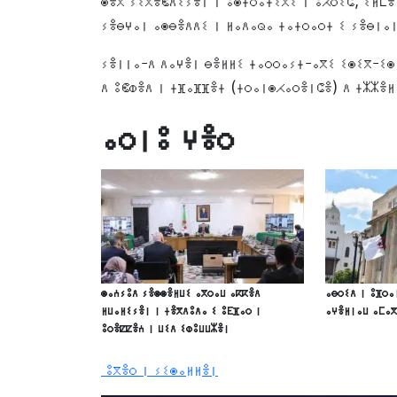
ⵙⴻⴳ ⵢⵉⴳⴻⵞⴷⵉⵢⴻⵏ ⵏ ⵓⵙⵜⵔⴰⵜⵉⴳⵉ ⵏ ⵓⵃⵔⵉⵛ, ⵉⵍⵎⴻ
ⵢⴻⴱⵖⴰⵏ ⴰⵙⴱⴻⴷⴷⵉ ⵏ ⵍⴰⴷⴰⵕⴰ ⵜⴰⵜⵔⴰⵔⵜ ⵉ ⵢⴻⴱⵏⴰⵏ
ⵢⴻⵏⵏⴰ-ⴷ ⴷⴰⵖⴻⵏ ⴱⴻⵍⵍⵉ ⵜⴰⵔⵔⴰⵢⵜ-ⴰⴳⵉ ⵉⵙⵉⴳ-ⵉⵙ 
ⴷ ⵓⵞⵀⴻⴷ ⵏ ⵜⴼⴰⴼⴼⴻⵜ (ⵜⵔⴰⵏⵙⵃⴰⵔⴻⵏⵛⴻ) ⴷ ⵜⵣⵣⴻⵍ
ⴰⵔⵏⵓ ⵖⴻⵔ
ⵙⴰⵄⵢⵓⴷ ⵢⴻⵙⵙⴻⵍⵡⵉ ⴰⴳⵔⴰⵡ ⴰⴽⴽⴻⴷ
ⴰⴱⵔⵉⴷ ⵏ ⵓⴼⵔⴰ
ⵍⵡⴰⵍⵉⵢⴻⵏ ⵏ ⵜⴻⴳⴷⵓⴷⴰ ⵉ ⵓⴹⴼⴰⵔ ⵏ
ⴰⵖⴻⵍⵏⴰⵡ ⴰⵎⴰ
ⵓⵔⴻⵇⵇⴻⵄ ⵏ ⵡⵉⴷ ⵉⵀⵓⵡⵡⵣⴻⵏ
ⵓⴳⴻⵔ ⵏ ⵢⵉⵙⴰⵍⵍⴻⵏ