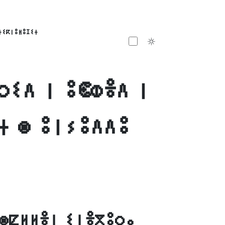
ⵜⵉⴽⵏⵓⵍⵓⵊⵉⵜ
Toggle theme
ⵔⵉⴷ ⵏ ⵓⵞⵀⴻⴷ ⵏ
ⵜ ⵙ ⵓⵏⵢⵓⴷⴷⵓ
ⵙⵇⵍⵍⴻⵏ ⵉⵏⴻⴳⵓⵔⴰ