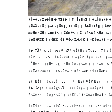
ⵢⴻⵜⵜⵡⴰⵇⴰⴱⴻⵍ ⵙ ⵓⴼⵓⵙ ⵏ ⵓⵏⴻⵖⵍⴰⴼ ⵏ ⵜⵎⴻⵙⴰⵍⵜ ⵜ
ⵍⴻⵣⵣⴰⵢⴻر ⵜⴰⵎⴰⵏⴻⵖⵜ, ⵢⵉⵡⴻⵏ ⵏ ⵓⵀⴻⵢⵢⵓⵍ ⵏ ⵓⴳⵔⴰⵡ ⵏ ⵜⵎⵓⵔⵜ ⵏ ⵛⵛⵉⵏⴰ "ⵀⵓⴰⵡⴻⵉ". ⴷⴻⴳ ⵓⵎⵍⵉⵍⵉ-ⴰⴳⵉ,
ⵙⵇⴻⵔⴷⵛⴻⵏ ⴰⴱⵔⵉⴷ ⵏ ⵓⵞⵀⴻⴷ ⵏ ⵓⵏⵢⵓⴷⴷⵓ ⴷⴻⴳ ⵡⴰⵏ
ⵓⵙⴻⵍⴽⵓⵎ ⵉ ⵢⴻⵇⵇⵏⴻⵏ ⵖⴻⵔ ⵓⵃⵔⵉⵛ ⵏ ⵜⵎⴻⵙⴰⵍⵜ ⵜⴰ
ⵉⵙⴻⴳⵣⵉ-ⴷ ⵡⵓⵏⴰⴱⴰⵖ-ⴰⴳⵉ ⴱⴻⵍⵍⵉ ⴰⴳⵔⴰⵡ-ⴰⴳⵉ ⵢⴻ
ⴷⴻⴳ ⵡⴰⵏⵏⴰⵔ ⵏ ⵓⵙⴻⵍⴽⵓⵎ ⴷ ⵜⵜⴻⴽⵏⵓⵍⵓⵊⵉⵢⵉⵏ ⵜⴰⵜ
ⵍⵯⴻⵀⴷ ⵏ ⵜⵏⴻⵖⵍⴰⴼⵜ ⴷⴻⴳ ⵓⵙⴰⵜⵔⴰⵔ ⵏ ⵍⴰⴷⴰⵕⴰ ⴷ 
ⵢⵉⵎⴷⴻⴱⴱⵔⴻⵜ ⵏ ⵜⴷⴰⵎⵙⴰ ⴷ ⵡⵉⴷ ⴰⴽⴽ ⵢⴻⵜⵜⴻⴽⴽⵉⵏ 
ⵓⵍⴰⵡⴻⵏ ⵏ ⵓⴷⵉⵡⴻⵏ ⵡⵡⵉⵏ-ⴷ ⴰⵡⴰⵍ ⵖⴻⴼ ⵡⴰⵢⴻⵏ ⵢⴻ
ⵓⵙⵏⴻⵔⵏⵉ ⴷ ⵓⵙⴻⴼⵔⴰⵣ ⵏ ⵢⵉⵎⴻⵟⵍⴰ ⵏ ⵓⵙⴻⵍⴽⵓⵎ ⵏ 
ⵓⵔⵓⵔⴻⴷ ⵏ ⵓⵙⴼⴻⵔⵣⵉ ⵏ ⵢⵉⵣⵎⴰⵎ (ⴷⵓⵙⵙⵉⴻⵔⵙ) ⴷ ⵓ
ⵉⵍⵎⴻⵏⴷ ⵏ ⵡⴰⵏⵏⴻⵛⵜ-ⴰ, ⴰⵏⴻⵖⵍⴰⴼ ⵢⴻⵏⵏⴰ-ⴷ ⴱⴻⵍⵍ