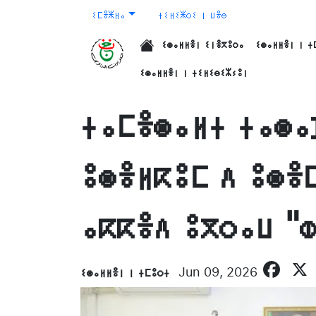
ⵉⵎⴻⵥⵍⴰ
ⵜⵉⵍⵉⵥⵔⵉ ⵏ ⵡⴻⴱ
ⵉⵙⴰⵍⵍⴻⵏ ⵉⵏⴻⴳⵓⵔⴰ
ⵉⵙⴰⵍⵍⴻⵏ ⵏ ⵜ
الرئيسية
ⵉⵙⴰⵍⵍⴻⵏ ⵏ ⵜⵉⵍⵉⴱⵉⵣⵢⵓⵏ
ⵜⴰⵎⴻⵙⴰⵍⵜ ⵜⴰⵙⴰ
ⵓⵙⴻⵍⴽⵓⵎ ⴷ ⵓⵙⴻ
ⴰⴽⴽⴻⴷ ⵓⴳⵔⴰⵡ "
Fa
ⵉⵙⴰⵍⵍⴻⵏ ⵏ ⵜⵎⵓⵔⵜ
Jun 09, 2026