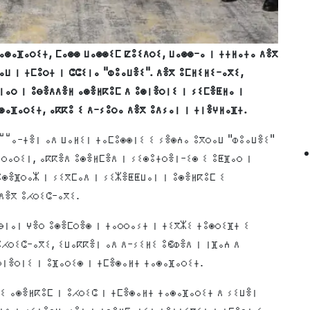
ⴰⵙⴰⴼⴰⵔⵉⵜ, ⵎⴰⵙⵙ ⵡⴰⵙⵙⵉⵎ ⵇⵓⵉⴷⵔⵉ, ⵡⴰⵙⵙ-ⴰ ⵏ ⵜⵜⵍⴰⵜⴰ ⴷⴻⴳ
ⵏⴰⵔ ⵏ ⵓⴱⴻⴷⴷⴻⵍ ⴰⵙⴻⵍⴽⵓⵎ ⴷ ⵓⵙⵏⴻⵔⵏⵉ ⵏ ⵢⵉⵎⴻⵟⵍⴰ ⵏ
ⵙⴰⴼⴰⵔⵉⵜ, ⴰⴽⴽⵓ ⵉ ⴷ-ⵢⵓⵔⴰ ⴷⴻⴳ ⵓⴷⵢⴰⵏ ⵏ ⵜⵏⴻⵖⵍⴰⴼⵜ.
ⵯⵯⴰ-ⵜⴻⵏ ⴰⴷ ⵡⴰⵍⵉⵏ ⵜⴰⵎⵓⵙⵙⵏⵉ ⵉ ⵢⴻⵙⵄⴰ ⵓⴳⵔⴰⵡ "ⵀⵓⴰⵡⴻⵉ"
ⵔⴰⵔⵉⵏ, ⴰⴽⴽⴻⴷ ⵓⵙⴻⵍⵎⴻⴷ ⵏ ⵢⵉⵙⵓⵜⵔⴻⵏ-ⵉⵙ ⵉ ⵓⵟⴼⴰⵔ ⵏ
ⵓⵙⴻⴼⵔⴰⵣ ⵏ ⵢⵉⴳⵎⴰⴷ ⵏ ⵢⵉⵣⴻⵟⵟⵡⴰⵏ ⵏ ⵓⵙⴻⵍⴽⵓⵎ ⵉ
ⴷⴻⴳ ⵓⵃⵔⵉⵛ-ⴰⴳⵉ.
ⴱⵏⴰⵏ ⵖⴻⵔ ⵓⵙⴻⵎⵔⴻⵙ ⵏ ⵜⴰⵔⵔⴰⵢⵜ ⵏ ⵜⵉⴳⵣⵉ ⵜⵓⵙⵔⵉⴼⵜ ⵉ
ⵓⵃⵔⵉⵛ-ⴰⴳⵉ, ⵉⵡⴰⴽⴽⴻⵏ ⴰⴷ ⴷ-ⵢⵉⵍⵉ ⵓⵞⵀⴻⴷ ⵏ ⵏⴼⴰⵄ ⴷ
ⵙⵏⴻⵔⵏⵉ ⵏ ⵓⴼⴰⵔⵉⵙ ⵏ ⵜⵎⴻⵙⴰⵍⵜ ⵜⴰⵙⴰⴼⴰⵔⵉⵜ.
ⵉ ⴰⵙⴻⵍⴽⵓⵎ ⵏ ⵓⵃⵔⵉⵛ ⵏ ⵜⵎⴻⵙⴰⵍⵜ ⵜⴰⵙⴰⴼⴰⵔⵉⵜ ⴷ ⵢⵉⵡⴻⵏ