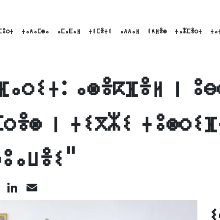
ⵎⵓⵔⵜ
ⵜⴰⴷⴰⵎⵙⴰ
ⴰⵎⴰⴹⴰⵍ
ⵜⵉⵎⴻⵜⵉ
ⴰⴷⴷⴰⵍ
ⵉⴷⵍⴻⵙ
ⵜⴰⵣⵎⴻⵔⵜ
ⵜⴰ
ⴼⴰⵔⵉⵜ: ⴰⵙⴻⴽⴼⴻⵍ ⵏ ⵓⴱ
ⵎⵔⴻⵙ ⵏ ⵜⵉⴳⵣⵉ ⵜⵓⵙⵔⵉⴼ
ⵀⵓⴰⵡⴻⵉ"
cebook
X
LinkedIn
Email
ⵉ