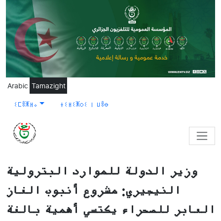
Skip to main content
Arabic
Tamazight
ⵉⵎⴻⵥⵍⴰ
ⵜⵉⵍⵉⵥⵔⵉ ⵏ ⵡⴻⴱ
وزير الدولة للموارد البترولية
النيجيري: مشروع أنبوب الغاز
العابر للصحراء يكتسي أهمية بالغة