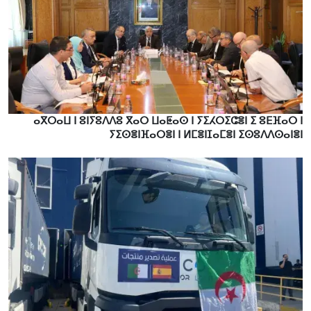
ⴰⴳⵔⴰⵡ ⵏ ⵓⵏⵢⵓⴷⴷⵓ ⴳⴰⵔ ⵡⴰⵟⴰⵙ ⵏ ⵢⵉⵃⵔⵉⵛⴻⵏ ⵉ ⵓⴹⴼⴰⵔ ⵏ
ⵢⵉⵙⴻⵏⴼⴰⵔⴻⵏ ⵏ ⵍⵎⴻⵏⵊⴰⵎⴻⵏ ⵉⵙⵓⴷⴷⵙⴰⵏⴻⵏ