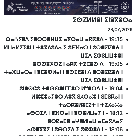
ⵉⵙⵇⵍⵍⴻⵏ ⵉⵏⴻⴳⵓⵔⴰ
28/07/2026
ⵙⴰⵄⵢⵓⴷ ⵢⴻⵙⵙⴻⵍⵡⵉ ⴰⴳⵔⴰⵡ ⴰⴽⴽⴻⴷ
-
19:35
ⵍⵡⴰⵍⵉⵢⴻⵏ ⵏ ⵜⴻⴳⴷⵓⴷⴰ ⵉ ⵓⴹⴼⴰⵔ ⵏ ⵓⵔⴻⵇⵇⴻⵄ ⵏ
ⵡⵉⴷ ⵉⵀⵓⵡⵡⵣⴻⵏ
ⴻⵙⵙⴻⵅⵙⵉ ⵏ ⴰⴽⴽ ⵜⵉⵎⴻⵙ ⴷ
-
19:05
ⵜⴰⵣⵡⴰⵔⴰ ⵏ ⵓⵎⴻⵀⵍⴰⵏ ⵏ ⵓⵙⵉⴹⴻⵏ ⴷ ⵓⵔⴻⵇⵇⴻⵄ ⵏ
ⵡⵉⴷ ⵉⵀⵓⵡⵡⵣⴻⵏ
ⵓⵏⴻⵙⵛⵓ ⵜⴻⵙⵙⴻⵏⵎⵎⴻⵔ ⵍⵯⴻⵀⴷ ⵏ
-
19:04
ⵍⴻⵣⵣⴰⵢⴻⵔ ⴷⴻⴳ ⵓⵃⵔⴰⵣ ⵏ ⵓⵎⵓⴽⴰⵏ ⵏ
ⵜⴰⵔⴽⵓⵍⵓⵊⵉⵜ ⵏ ⵜⵉⵃⴰⵣⴰ
ⴰⴱⵔⵉⴷ ⵏ ⵓⴼⵔⴰⵏ ⵏ ⵓⵙⴻⵍⵡⴰⵢ ⵏ
-
18:12
ⵓⵙⵇⴰⵎⵓ ⴰⵖⴻⵍⵏⴰⵡ ⴰⵎⴰⴳⴷⴰⵢ
ⴰⵀⴻⴳⴳⵉ ⵏ ⵓⴱⵔⵉⴷ ⵉ ⵓⵞⵀⴻⴷ ⵏ
-
18:06