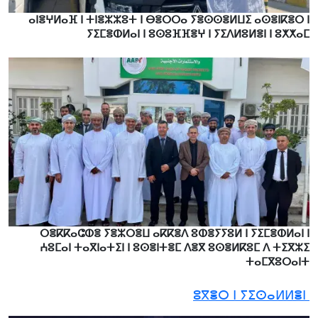
ⴰⵏⴻⵖⵍⴰⴼ ⵏ ⵜⵏⴻⵣⵣⵓⵜ ⵏ ⴱⴻⵔⵔⴰ ⵢⴻⵙⵙⴻⵍⵡⵉ ⴰⵙⴻⵏⴽⴻⵔ ⵏ
ⵢⵉⵎⴻⵀⵍⴰⵏ ⵏ ⵓⵙⵓⴼⴼⴻⵖ ⵏ ⵢⵉⴷⵍⵓⵍⴻⵏ ⵏ ⵓⵅⵅⴰⵎ
ⵔⴻⴽⴽⴰⵛⵀⴻ ⵢⴻⵣⵔⴻⵡ ⴰⴽⴽⴻⴷ ⵓⵀⴻⵢⵢⵓⵍ ⵏ ⵢⵉⵎⴻⵀⵍⴰⵏ ⵏ
ⵄⵓⵎⴰⵏ ⵜⴰⴳⵏⴰⵜⵉⵏ ⵏ ⵓⵙⴻⵏⵜⴻⵎ ⴷⴻⴳ ⵓⵙⴻⵍⴽⵓⵎ ⴷ ⵜⵉⴳⵣⵉ
ⵜⴰⵎⴳⵓⵔⴰⵏⵜ
ⵓⴳⴻⵔ ⵏ ⵢⵉⵙⴰⵍⵍⴻⵏ