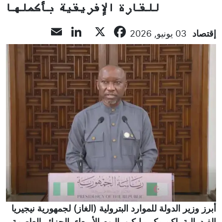
للقارة الإفريقية بأكملها
LinkedIn
Email
Facebook
X
إقتصاد
03 يونيو, 2026
أبرز وزير الدولة للموارد البترولية (الغاز) لجمهورية نيجيريا
الفيدرالية, إكبيريكبي إيكبو, اليوم الأربعاء بالجزائر العاصمة,