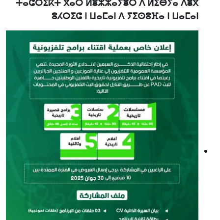
ⵜⴰⵛⵔⵉⴽⵜ ⴳⴰⵔ ⵍⴻⵣⵣⴰⵢⴻⵔ ⴷ ⵍⵉⴱⵢⴰ ⴷⴻⴳ
ⵓⵃⵔⵉⵛ ⵏ ⵡⴰⵎⴰⵏ ⴷ ⵢⵉⵙⵓⴼⴰ ⵏ ⵡⴰⵎⴰⵏ