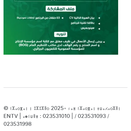
© ⵉⵣⴰⵔⴼⴰⵏ ⵏ ⵓⵣⵓⵣⴻⵔ 2025، ⵢⴰⵍ ⵉⵣⴰⵔⴼⴰⵏ ⵜⵡⴰⵃⴰⵔⵣⴻⵏ
ENTV | ⴰⵙⵉⵡⴻⵍ : 023531010 | / 023531093 /
023531998