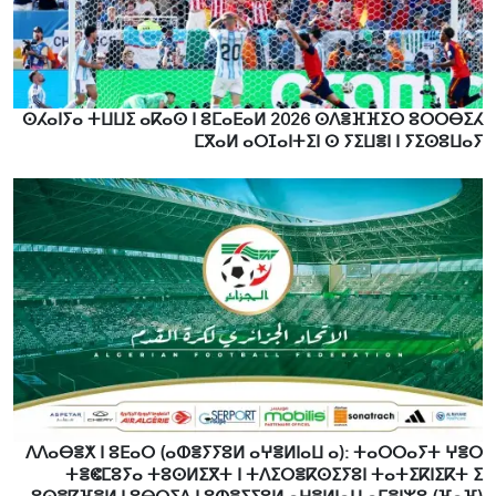
ⵙⵃⴰⵏⵢⴰ ⵜⵡⵡⵉ ⴰⴽⴰⵙ ⵏ ⵓⵎⴰⴹⴰⵍ 2026 ⵙⴷⴻⴼⴼⵉⵔ ⵓⵔⵔⴱⵉⵃ
ⵎⴳⴰⵍ ⴰⵔⵊⴰⵏⵜⵉⵏ ⵙ ⵢⵉⵡⴻⵏ ⵏ ⵢⵉⵙⵓⵡⴰⵢ
ⴷⴷⴰⴱⴻⵅ ⵏ ⵓⴹⴰⵔ (ⴰⵀⴻⵢⵢⵓⵍ ⴰⵖⴻⵍⵏⴰⵡ ⴰ): ⵜⴰⵔⵔⴰⵢⵜ ⵖⴻⵔ
ⵜⴻⵞⵎⵓⵢⴰ ⵜⵓⵙⵍⵉⴳⵜ ⵏ ⵜⴷⵉⵔⴻⴽⵙⵉⵢⵓⵏ ⵜⴰⵜⵉⴽⵏⵉⴽⵜ ⵉ