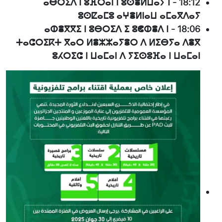
ⴰⴱⵔⵉⴷ ⵏ ⵓⴼⵔⴰⵏ ⵏ ⵓⵙⴻⵍⵡⴰⵢ ⵏ
-
18:12
ⵓⵙⵇⴰⵎⵓ ⴰⵖⴻⵍⵏⴰⵡ ⴰⵎⴰⴳⴷⴰⵢ
ⴰⵀⴻⴳⴳⵉ ⵏ ⵓⴱⵔⵉⴷ ⵉ ⵓⵞⵀⴻⴷ ⵏ
-
18:06
ⵜⴰⵛⵔⵉⴽⵜ ⴳⴰⵔ ⵍⴻⵣⵣⴰⵢⴻⵔ ⴷ ⵍⵉⴱⵢⴰ ⴷⴻⴳ
ⵓⵃⵔⵉⵛ ⵏ ⵡⴰⵎⴰⵏ ⴷ ⵢⵉⵙⵓⴼⴰ ⵏ ⵡⴰⵎⴰⵏ