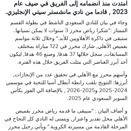
امتدت منذ انضمامه إلى الفريق في صيف عام
2023 , قادما من نادي مانشستر سيتي الإنجليزي.
وجاء في بيان للنادي السعودي الناشط في بطولة القسم
الممتاز :"شكرا رياض محرز 3 سنوات لا يمكن نسيانها..
ستبقى في ذاكرة الأهلاويين للأبد." وخلال ثلاثة مواسم
بقميص الأهلي, شارك محرز في 122 مباراة بمختلف
المسابقات, سجل خلالها 37 هدفا, وصنع 46 هدفا, ليكون
أحد أبرز العناصر التي مثلت الفريق خلال هذه الفترة.
وأسهم محرز مع الأهلي في تحقيق عدد من الإنجازات,
أبرزها: التتويج بلقب رابطة أبطال آسيا للنخبة في موسمي
2024-2025 و2025-2026 , بالإضافة الي الفوز بكأس
السوبر السعودي عام 2025.
و أضاف البيان : "سيبقى ما قدمه رياض محرز بقميص
الأهلي محل تقدير واعتزاز, ويتمنى له النادي كل النجاح في
المرحلة القادمة من مسيرته الكروية." ويأتي رحيل محرز