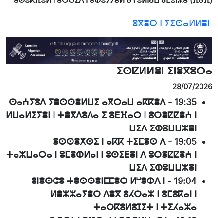
ⵓⵙⴻⴽⴼⴻⵍ ⵏ ⵓⴱⵔⵉⴷ ⵏ ⵓⵀⴻⵢⵢⵓⵍ ⴰⵖⴻⵍⵏⴰⵡ ⴰⵎⴻⵏⵣⵓ (ⴼⴰⴼ)
ⵓⴳⴻⵔ ⵏ ⵢⵉⵙⴰⵍⵍⴻⵏ
ⵉⵙⵇⵍⵍⴻⵏ ⵉⵏⴻⴳⵓⵔⴰ
28/07/2026
ⵙⴰⵄⵢⵓⴷ ⵢⴻⵙⵙⴻⵍⵡⵉ ⴰⴳⵔⴰⵡ ⴰⴽⴽⴻⴷ
-
19:35
ⵍⵡⴰⵍⵉⵢⴻⵏ ⵏ ⵜⴻⴳⴷⵓⴷⴰ ⵉ ⵓⴹⴼⴰⵔ ⵏ ⵓⵔⴻⵇⵇⴻⵄ ⵏ
ⵡⵉⴷ ⵉⵀⵓⵡⵡⵣⴻⵏ
ⴻⵙⵙⴻⵅⵙⵉ ⵏ ⴰⴽⴽ ⵜⵉⵎⴻⵙ ⴷ
-
19:05
ⵜⴰⵣⵡⴰⵔⴰ ⵏ ⵓⵎⴻⵀⵍⴰⵏ ⵏ ⵓⵙⵉⴹⴻⵏ ⴷ ⵓⵔⴻⵇⵇⴻⵄ ⵏ
ⵡⵉⴷ ⵉⵀⵓⵡⵡⵣⴻⵏ
ⵓⵏⴻⵙⵛⵓ ⵜⴻⵙⵙⴻⵏⵎⵎⴻⵔ ⵍⵯⴻⵀⴷ ⵏ
-
19:04
ⵍⴻⵣⵣⴰⵢⴻⵔ ⴷⴻⴳ ⵓⵃⵔⴰⵣ ⵏ ⵓⵎⵓⴽⴰⵏ ⵏ
ⵜⴰⵔⴽⵓⵍⵓⵊⵉⵜ ⵏ ⵜⵉⵃⴰⵣⴰ