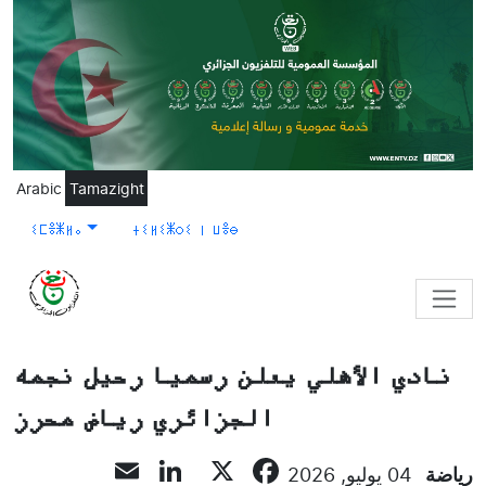
Skip to main content
Arabic
Tamazight
ⵉⵎⴻⵥⵍⴰ
ⵜⵉⵍⵉⵥⵔⵉ ⵏ ⵡⴻⴱ
نادي الأهلي يعلن رسميا رحيل نجمه
الجزائري رياض محرز
LinkedIn
Email
Facebook
X
رياضة
04 يوليو, 2026