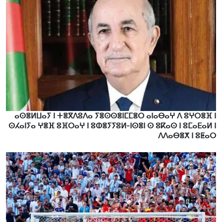
ⴰⵙⴻⵍⵡⴰⵢ ⵏ ⵜⴻⴳⴷⵓⴷⴰ ⵢⴻⵙⵙⴻⵏⵎⵎⴻⵔ ⴰⵏⴰⴱⴰⵖ ⴷ ⵓⵖⵔⴻⴼ ⵏ
ⵙⵃⴰⵏⵢⴰ ⵖⴻⴼ ⵓⴼⵔⴰⵖ ⵏ ⵓⵀⴻⵢⵢⵓⵍ-ⵏⵙⴻⵏ ⵙ ⵓⴽⴰⵙ ⵏ ⵓⵎⴰⴹⴰⵍ ⵏ
ⴷⴷⴰⴱⴻⵅ ⵏ ⵓⵟⴰⵔ