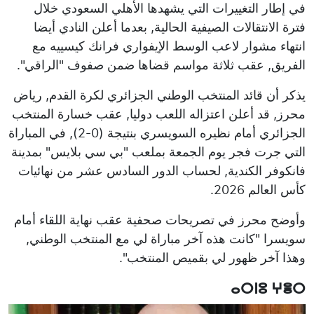
في إطار التغييرات التي يشهدها الأهلي السعودي خلال
فترة الانتقالات الصيفية الحالية, بعدما أعلن النادي أيضا
انتهاء مشوار لاعب الوسط الإيفواري فرانك كيسييه مع
الفريق, عقب ثلاثة مواسم قضاها ضمن صفوف "الراقي".
يذكر أن قائد المنتخب الوطني الجزائري لكرة القدم, رياض
محرز, قد أعلن اعتزاله اللعب دوليا, عقب خسارة المنتخب
الجزائري أمام نظيره السويسري بنتيجة (0-2), في المباراة
التي جرت فجر يوم الجمعة بملعب "بي سي بلايس" بمدينة
فانكوفر الكندية, لحساب الدور السادس عشر من نهائيات
كأس العالم 2026.
وأوضح محرز في تصريحات صحفية عقب نهاية اللقاء أمام
سويسرا "كانت هذه آخر مباراة لي مع المنتخب الوطني,
وهذا آخر ظهور لي بقميص المنتخب".
ⴰⵔⵏⵓ ⵖⴻⵔ