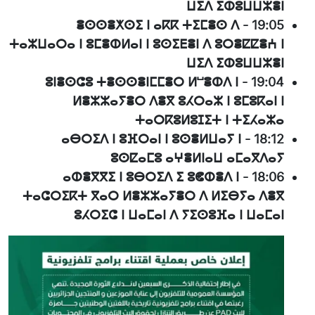
ⵡⵉⴷ ⵉⵀⵓⵡⵡⵣⴻⵏ
ⴻⵙⵙⴻⵅⵙⵉ ⵏ ⴰⴽⴽ ⵜⵉⵎⴻⵙ ⴷ
-
19:05
ⵜⴰⵣⵡⴰⵔⴰ ⵏ ⵓⵎⴻⵀⵍⴰⵏ ⵏ ⵓⵙⵉⴹⴻⵏ ⴷ ⵓⵔⴻⵇⵇⴻⵄ ⵏ
ⵡⵉⴷ ⵉⵀⵓⵡⵡⵣⴻⵏ
ⵓⵏⴻⵙⵛⵓ ⵜⴻⵙⵙⴻⵏⵎⵎⴻⵔ ⵍⵯⴻⵀⴷ ⵏ
-
19:04
ⵍⴻⵣⵣⴰⵢⴻⵔ ⴷⴻⴳ ⵓⵃⵔⴰⵣ ⵏ ⵓⵎⵓⴽⴰⵏ ⵏ
ⵜⴰⵔⴽⵓⵍⵓⵊⵉⵜ ⵏ ⵜⵉⵃⴰⵣⴰ
ⴰⴱⵔⵉⴷ ⵏ ⵓⴼⵔⴰⵏ ⵏ ⵓⵙⴻⵍⵡⴰⵢ ⵏ
-
18:12
ⵓⵙⵇⴰⵎⵓ ⴰⵖⴻⵍⵏⴰⵡ ⴰⵎⴰⴳⴷⴰⵢ
ⴰⵀⴻⴳⴳⵉ ⵏ ⵓⴱⵔⵉⴷ ⵉ ⵓⵞⵀⴻⴷ ⵏ
-
18:06
ⵜⴰⵛⵔⵉⴽⵜ ⴳⴰⵔ ⵍⴻⵣⵣⴰⵢⴻⵔ ⴷ ⵍⵉⴱⵢⴰ ⴷⴻⴳ
ⵓⵃⵔⵉⵛ ⵏ ⵡⴰⵎⴰⵏ ⴷ ⵢⵉⵙⵓⴼⴰ ⵏ ⵡⴰⵎⴰⵏ