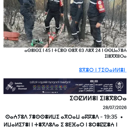
ⴰⵙⴻⵏⵙⵉ ⵏ 45 ⵏ ⵜⵎⴻⵙ ⵙⴻⴳ 63 ⴷⴻⴳ 24 ⵏ ⵙⵙⵡⴰⵢⴻⵄ
ⵉⵏⴻⴳⴳⵓⵔⴰ
ⵓⴳⴻⵔ ⵏ ⵢⵉⵙⴰⵍⵍⴻⵏ
ⵉⵙⵇⵍⵍⴻⵏ ⵉⵏⴻⴳⵓⵔⴰ
28/07/2026
ⵙⴰⵄⵢⵓⴷ ⵢⴻⵙⵙⴻⵍⵡⵉ ⴰⴳⵔⴰⵡ ⴰⴽⴽⴻⴷ
-
19:35
ⵍⵡⴰⵍⵉⵢⴻⵏ ⵏ ⵜⴻⴳⴷⵓⴷⴰ ⵉ ⵓⴹⴼⴰⵔ ⵏ ⵓⵔⴻⵇⵇⴻⵄ ⵏ