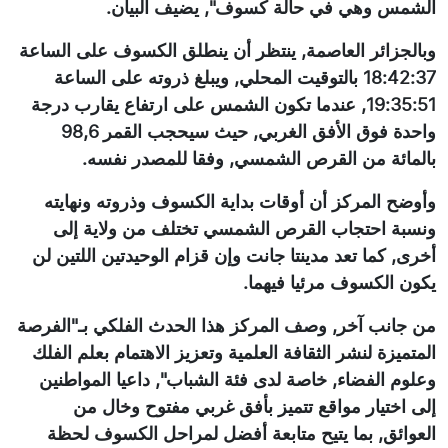
الشمس وهي في حالة كسوف", يضيف البيان.
وبالجزائر العاصمة, ينتظر أن ينطلق الكسوف على الساعة
18:42:37 بالتوقيت المحلي, ويبلغ ذروته على الساعة
19:35:51, عندما تكون الشمس على ارتفاع يقارب درجة
واحدة فوق الأفق الغربي, حيث سيحجب القمر 98,6
بالمائة من القرص الشمسي, وفقا للمصدر نفسه.
وأوضح المركز أن أوقات بداية الكسوف وذروته ونهايته
ونسبة احتجاب القرص الشمسي تختلف من ولاية إلى
أخرى, كما تعد مدينتا جانت وإن قزام الوحيدتين اللتين لن
يكون الكسوف مرئيا فيهما.
من جانب آخر, وصف المركز هذا الحدث الفلكي بـ"الفرصة
المتميزة لنشر الثقافة العلمية وتعزيز الاهتمام بعلم الفلك
وعلوم الفضاء, خاصة لدى فئة الشباب", داعيا المواطنين
إلى اختيار مواقع تتميز بأفق غربي مفتوح وخال من
العوائق, بما يتيح متابعة أفضل لمراحل الكسوف لحظة