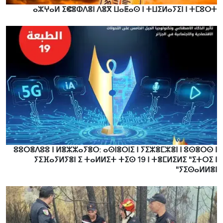
ⴰⵣⵖⴰⵍ ⵉⵞⴻⵀⴷⴻⵏ ⴷⴻⴳ ⵡⴰⵟⴰⵙ ⵏ ⵜⵡⵉⵍⴰⵢⵉⵏ ⵏ ⵜⵎⵓⵔⵜ
ⵓⵓⵔⴻⴷⵓⵓ ⵏ ⵍⴻⵣⵣⴰⵢⴻⵔ: ⴰⵙⵏⴻⵔⵏⵉ ⵏ ⵢⵉⵣⴻⵎⵣⴻⵏ ⵏ ⵓⵙⴻⵔⵙ ⵏ
ⵢⵉⴼⴰⵢⵍⵢⴻⵏ ⵉ ⵜⴰⵍⵍⵉⵜ ⵜⵉⵙ 19 ⵏ ⵜⴻⵎⵍⵉⵍⵉ "ⵉⵜⵔⵉ ⵏ
ⵢⵉⵙⴰⵍⵍⴻⵏ"