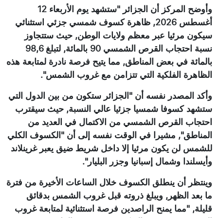
وأوضح المركز أن الجزائر "ستشهد يوم الأربعاء 12
أغسطس 2026, ظاهرة كسوف شمسي جزئي استثنائي
سيكون مرئيا عبر معظم ولايات الوطن, حيث ستتجاوز
نسبة احتجاب القرص الشمسي 90 بالمائة, لتبلغ 98,6
بالمائة في بعض المناطق, مما يتيح فرصة نادرة لمتابعة هذه
الظاهرة الفلكية التي تتزامن مع غروب الشمس".
وأكد المصدر نفسه أن "الجزائر ستكون من بين الدول التي
ستشهد كسوفا شمسيا جزئيا عالي النسبة, حيث سيقترب
احتجاب القرص الشمسي من الاكتمال في العديد من
المناطق", مشيرا في الوقت نفسه إلى أن "الكسوف الكلي
للشمس لن يكون مرئيا إلا داخل شريط ضيق يعبر غرينلاند
وأيسلندا وشمال إسبانيا وجزر البليار".
وينتظر أن ينطلق الكسوف خلال الساعات الأخيرة من فترة
ما بعد الظهر, ويبلغ ذروته قبل غروب الشمس بدقائق
قليلة, "مما يمنح الراصدين فرصة استثنائية لمتابعة غروب