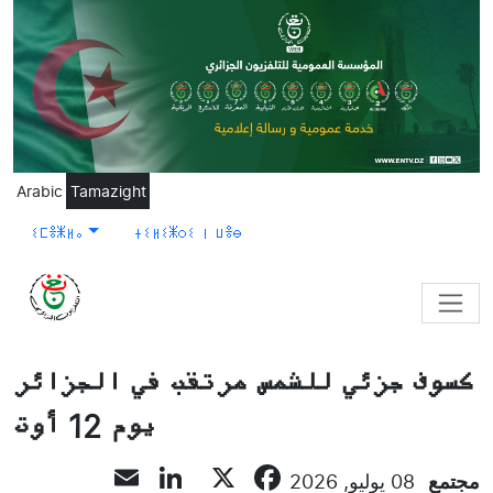
Skip to main content
Arabic
Tamazight
ⵉⵎⴻⵥⵍⴰ
ⵜⵉⵍⵉⵥⵔⵉ ⵏ ⵡⴻⴱ
كسوف جزئي للشمس مرتقب في الجزائر
يوم 12 أوت
LinkedIn
Email
Facebook
X
مجتمع
08 يوليو, 2026