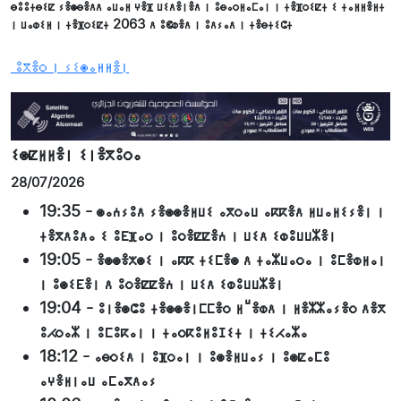
ⴱⵓⵓⵜⴱⵉⵇ ⵢⴻⵙⴱⴻⴷⴷ ⴰⵡⴰⵍ ⵖⴻⴼ ⵡⵉⴷⴻⵏⴻⴷ ⵏ ⵓⴱⴰⵔⵍⴰⵎⴰⵏ ⵏ ⵜⴻⴼⵔⵉⵇⵜ ⵉ ⵜⴰⵍⵍⴻⵍⵜ
ⵏ ⵡⴰⵀⵉⵍ ⵏ ⵜⴻⴼⵔⵉⵇⵜ 2063 ⴷ ⵓⵞⵀⴻⴷ ⵏ ⵓⴷⵢⴰⴷ ⵏ ⵜⴻⴱⵜⵉⵛⵜ
ⵓⴳⴻⵔ ⵏ ⵢⵉⵙⴰⵍⵍⴻⵏ
ⵉⵙⵇⵍⵍⴻⵏ ⵉⵏⴻⴳⵓⵔⴰ
28/07/2026
19:35
-
ⵙⴰⵄⵢⵓⴷ ⵢⴻⵙⵙⴻⵍⵡⵉ ⴰⴳⵔⴰⵡ ⴰⴽⴽⴻⴷ ⵍⵡⴰⵍⵉⵢⴻⵏ ⵏ
ⵜⴻⴳⴷⵓⴷⴰ ⵉ ⵓⴹⴼⴰⵔ ⵏ ⵓⵔⴻⵇⵇⴻⵄ ⵏ ⵡⵉⴷ ⵉⵀⵓⵡⵡⵣⴻⵏ
19:05
-
ⴻⵙⵙⴻⵅⵙⵉ ⵏ ⴰⴽⴽ ⵜⵉⵎⴻⵙ ⴷ ⵜⴰⵣⵡⴰⵔⴰ ⵏ ⵓⵎⴻⵀⵍⴰⵏ
ⵏ ⵓⵙⵉⴹⴻⵏ ⴷ ⵓⵔⴻⵇⵇⴻⵄ ⵏ ⵡⵉⴷ ⵉⵀⵓⵡⵡⵣⴻⵏ
19:04
-
ⵓⵏⴻⵙⵛⵓ ⵜⴻⵙⵙⴻⵏⵎⵎⴻⵔ ⵍⵯⴻⵀⴷ ⵏ ⵍⴻⵣⵣⴰⵢⴻⵔ ⴷⴻⴳ
ⵓⵃⵔⴰⵣ ⵏ ⵓⵎⵓⴽⴰⵏ ⵏ ⵜⴰⵔⴽⵓⵍⵓⵊⵉⵜ ⵏ ⵜⵉⵃⴰⵣⴰ
18:12
-
ⴰⴱⵔⵉⴷ ⵏ ⵓⴼⵔⴰⵏ ⵏ ⵓⵙⴻⵍⵡⴰⵢ ⵏ ⵓⵙⵇⴰⵎⵓ
ⴰⵖⴻⵍⵏⴰⵡ ⴰⵎⴰⴳⴷⴰⵢ