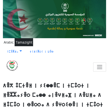
Skip to main content
Arabic
Tamazight
ⵉⵎⴻⵥⵍⴰ
ⵜⵉⵍⵉⵥⵔⵉ ⵏ ⵡⴻⴱ
ⴷⴻⴳ ⵓⵎⵜⴻⵍ ⵏ ⵢⵉⵙⵙⴻⵎ ⵏ ⵜⵎⵓⵔⵜ ⵏ
ⵍⴻⵣⵣⴰⵢⴻⵔ ⵎⴰⵙⵙ ⴰⵏⴻⵖⵍⴰⴼ ⵏ ⴷⴻⵡⵍⴰ ⴷ
ⵍⵓⵎⵓⵔ ⵏ ⴱⴻⵔⵔⴰ ⴷ ⵢⴻⵖⵔⵉⴱⴻⵏ ⵏ ⵜⵎⵓⵔⵜ