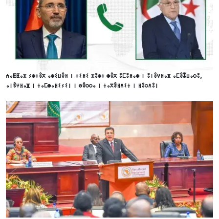
ⵄⴰⵟⵟⴰⴼ ⵢⵙⵜⴻⴳ ⴰⵙⵉⵡⴻⵍ ⵏ ⵜⵉⵍⵉ ⴼⵓⵙⵜ ⵙⴻⴳ ⵓⵎⵓⵍⴰⵙ ⵏ ⵓⵏⴻⵖⵍⴰⴼ ⴰⵎⴻⵣⵡⴰⵔⵓ,
ⴰⵏⴻⵖⵍⴰⴼ ⵏ ⵜⴰⵎⵙⴰⵍⵉⵢⵉⵏ ⵏ ⴱⴻⵔⵔⴰ ⵏ ⵜⴰⴳⴻⵍⴷⵉⵜ ⵏ ⵍⵓⵔⴷⵓⵏ