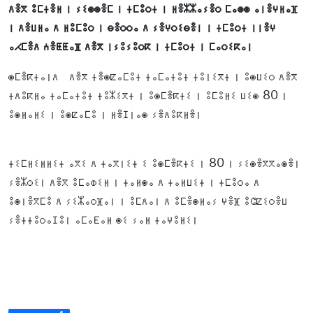
ⴷⴻⴳ ⵓⵎⵜⴻⵍ ⵏ ⵢⵉⵙⵙⴻⵎ ⵏ ⵜⵎⵓⵔⵜ ⵏ ⵍⴻⵣⵣⴰⵢⴻⵔ ⵎⴰⵙⵙ ⴰⵏⴻⵖⵍⴰⴼ
ⵏ ⴷⴻⵡⵍⴰ ⴷ ⵍⵓⵎⵓⵔ ⵏ ⴱⴻⵔⵔⴰ ⴷ ⵢⴻⵖⵔⵉⴱⴻⵏ ⵏ ⵜⵎⵓⵔⵜ ⵏⵏⴻⵖ
ⴰⵃⵎⴻⴷ ⵄⴻⵟⵟⴰⴼ ⴷⴻⴳ ⵏⵢⵓⵢⵓⵔⴽ ⵏ ⵜⵎⵓⵔⵜ ⵏ ⵎⴰⵔⵉⴽⴰⵏ
ⵙⵎⴻⴽⵜⴰⵏⴷ ⴷⴻⴳ ⵜⴻⵙⵇⴰⵎⵓⵜ ⵜⴰⵎⴰⵜⵓⵜ ⵜⵓⵏⵉⴳⵜ ⵏ ⵓⵙⵡⵉⵔ ⴷⴻⴳ
ⵜⴷⵓⴽⵍⴰ ⵜⴰⵎⴰⵜⵓⵜ ⵜⵓⵣⵉⴳⵜ ⵏ ⵓⵙⵎⴻⴽⵜⵉ ⵏ ⵓⵎⵓⵍⵉ ⵡⵉⵙ 80 ⵏ
ⵓⵙⵍⴰⵍⵉ ⵏ ⵓⵙⵇⴰⵎⵓ ⵏ ⵍⴻⵊⵏⴰⵙ ⵢⴻⴷⵓⴽⵍⴻⵏ
ⵜⵉⵎⵍⵉⵍⵍⵉⵜ ⴰⴳⵉ ⴷ ⵜⴰⴳⵏⵉⵜ ⵉ ⵓⵙⵎⴻⴽⵜⵉ ⵏ 80 ⵏ ⵢⵉⵙⴻⴳⴳⴰⵙⴻⵏ
ⵢⴻⵣⵔⵉⵏ ⴷⴻⴳ ⵓⵎⴰⵀⵉⵍ ⵏ ⵜⴰⵍⵙⴰ ⴷ ⵜⴰⵍⵡⵉⵜ ⵏ ⵜⵎⵓⵔⴰ ⴷ
ⵓⵙⵏⴻⴳⵎⵓ ⴷ ⵢⵉⵣⴰⵔⴼⴰⵏ ⵏ ⵓⵎⴷⴰⵏ ⴷ ⵓⵎⴻⵙⵍⴰⵢ ⵖⴻⴼ ⵓⵛⵇⵉⵔⴻⵡ
ⵢⴻⵜⵜⵓⵔⴰⵊⵓⵏ ⴰⵎⴰⴹⴰⵍ ⵙⵉ ⵢⴰⵍ ⵜⴰⵖⵓⵍⵉⵏ