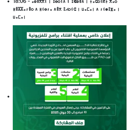
18:06
-
ⴰⵀⴻⴳⴳⵉ ⵏ ⵓⴱⵔⵉⴷ ⵉ ⵓⵞⵀⴻⴷ ⵏ ⵜⴰⵛⵔⵉⴽⵜ ⴳⴰⵔ
ⵍⴻⵣⵣⴰⵢⴻⵔ ⴷ ⵍⵉⴱⵢⴰ ⴷⴻⴳ ⵓⵃⵔⵉⵛ ⵏ ⵡⴰⵎⴰⵏ ⴷ ⵢⵉⵙⵓⴼⴰ ⵏ
ⵡⴰⵎⴰⵏ