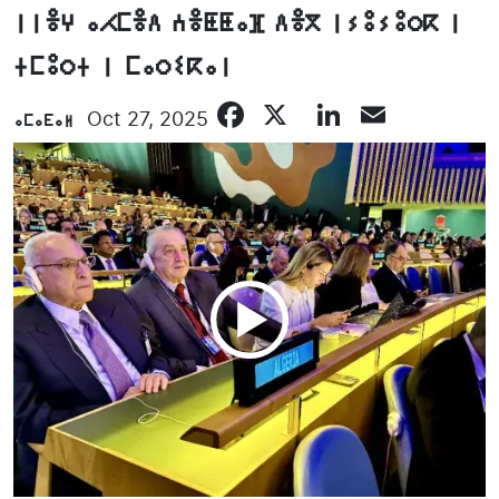
ⵏⵏⴻⵖ ⴰⵃⵎⴻⴷ ⵄⴻⵟⵟⴰⴼ ⴷⴻⴳ ⵏⵢⵓⵢⵓⵔⴽ ⵏ
ⵜⵎⵓⵔⵜ ⵏ ⵎⴰⵔⵉⴽⴰⵏ
Facebook
X
LinkedIn
Email
ⴰⵎⴰⴹⴰⵍ
Oct 27, 2025