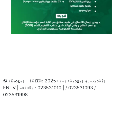
© ⵉⵣⴰⵔⴼⴰⵏ ⵏ ⵓⵣⵓⵣⴻⵔ 2025، ⵢⴰⵍ ⵉⵣⴰⵔⴼⴰⵏ ⵜⵡⴰⵃⴰⵔⵣⴻⵏ
ENTV | ⴰⵙⵉⵡⴻⵍ : 023531010 | / 023531093 /
023531998