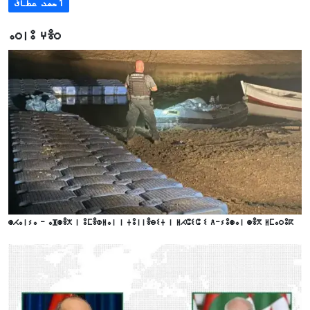
أحمد عطاف
ⴰⵔⵏⵓ ⵖⴻⵔ
ⵙⵃⴰⵏⵢⴰ - ⴰⴼⵙⴻⵅ ⵏ ⵓⵎⴻⵀⵍⴰⵏ ⵏ ⵜⵓⵏⵏⴻⴱⵉⵜ ⵏ ⵍⵃⵛⵉⵛ ⵉ ⴷ-ⵢⵓⵙⴰⵏ ⵙⴻⴳ ⵍⵎⴰⵔⵓⴽ