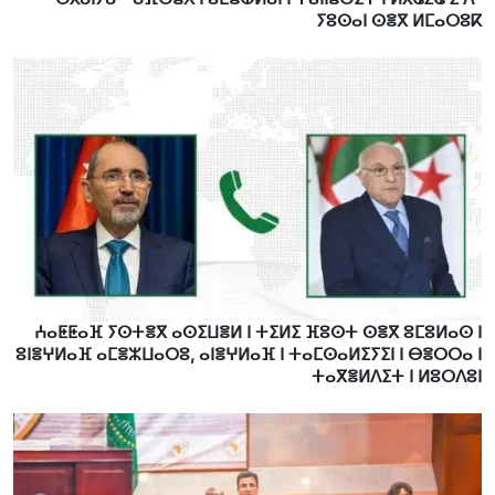
ⵢⵓⵙⴰⵏ ⵙⴻⴳ ⵍⵎⴰⵔⵓⴽ
ⵄⴰⵟⵟⴰⴼ ⵢⵙⵜⴻⴳ ⴰⵙⵉⵡⴻⵍ ⵏ ⵜⵉⵍⵉ ⴼⵓⵙⵜ ⵙⴻⴳ ⵓⵎⵓⵍⴰⵙ ⵏ
ⵓⵏⴻⵖⵍⴰⴼ ⴰⵎⴻⵣⵡⴰⵔⵓ, ⴰⵏⴻⵖⵍⴰⴼ ⵏ ⵜⴰⵎⵙⴰⵍⵉⵢⵉⵏ ⵏ ⴱⴻⵔⵔⴰ ⵏ
ⵜⴰⴳⴻⵍⴷⵉⵜ ⵏ ⵍⵓⵔⴷⵓⵏ