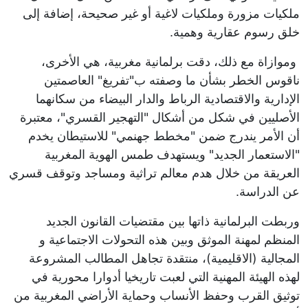
ملكيات مزورة وملكيات لاغية أو غير صحيحة، إضافة إلى
خلق رسوم عقارية وهمية.
وموازاة مع ذلك، دقت برلمانية مغربية، هي الأخرى،
ناقوس الخطر بشأن ما وصفته ب"تفريغ" العاصمتين
الإدارية والاقتصادية الرباط والدار البيضاء من سكانهما
الأصليين في شكل من أشكال "التهجير القسري"، معتبرة
أن الأمر يندرج ضمن "مخطط جهنمي" للاستيطان يخدم
"الاستعمار الجديد" ويستهدف طمس الهوية المغربية
العريقة من خلال هدم معالم تراثية ومساجد وتوقف قسري
عن الدراسة.
وربطت البرلمانية ذاتها بين مقتضيات القانون الجديد
المنظم لمهنة الموثق وبين هذه التحولات الاجتماعية و
المجالية (الاقليمية)، منتقدة تجاهل المطالب المشروعة
لهذه الهيئة المهنية التي لعبت تاريخيا أدوارا محورية في
توثيق القرب وحفظ الأنساب وحماية الأراضي المغربية من