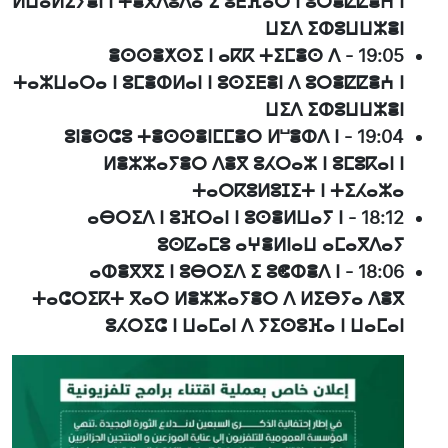
ⵍⵡⴰⵍⵉⵢⴻⵏ ⵏ ⵜⴻⴳⴷⵓⴷⴰ ⵉ ⵓⴹⴼⴰⵔ ⵏ ⵓⵔⴻⵇⵇⴻⵄ ⵏ
ⵡⵉⴷ ⵉⵀⵓⵡⵡⵣⴻⵏ
ⴻⵙⵙⴻⵅⵙⵉ ⵏ ⴰⴽⴽ ⵜⵉⵎⴻⵙ ⴷ
-
19:05
ⵜⴰⵣⵡⴰⵔⴰ ⵏ ⵓⵎⴻⵀⵍⴰⵏ ⵏ ⵓⵙⵉⴹⴻⵏ ⴷ ⵓⵔⴻⵇⵇⴻⵄ ⵏ
ⵡⵉⴷ ⵉⵀⵓⵡⵡⵣⴻⵏ
ⵓⵏⴻⵙⵛⵓ ⵜⴻⵙⵙⴻⵏⵎⵎⴻⵔ ⵍⵯⴻⵀⴷ ⵏ
-
19:04
ⵍⴻⵣⵣⴰⵢⴻⵔ ⴷⴻⴳ ⵓⵃⵔⴰⵣ ⵏ ⵓⵎⵓⴽⴰⵏ ⵏ
ⵜⴰⵔⴽⵓⵍⵓⵊⵉⵜ ⵏ ⵜⵉⵃⴰⵣⴰ
ⴰⴱⵔⵉⴷ ⵏ ⵓⴼⵔⴰⵏ ⵏ ⵓⵙⴻⵍⵡⴰⵢ ⵏ
-
18:12
ⵓⵙⵇⴰⵎⵓ ⴰⵖⴻⵍⵏⴰⵡ ⴰⵎⴰⴳⴷⴰⵢ
ⴰⵀⴻⴳⴳⵉ ⵏ ⵓⴱⵔⵉⴷ ⵉ ⵓⵞⵀⴻⴷ ⵏ
-
18:06
ⵜⴰⵛⵔⵉⴽⵜ ⴳⴰⵔ ⵍⴻⵣⵣⴰⵢⴻⵔ ⴷ ⵍⵉⴱⵢⴰ ⴷⴻⴳ
ⵓⵃⵔⵉⵛ ⵏ ⵡⴰⵎⴰⵏ ⴷ ⵢⵉⵙⵓⴼⴰ ⵏ ⵡⴰⵎⴰⵏ