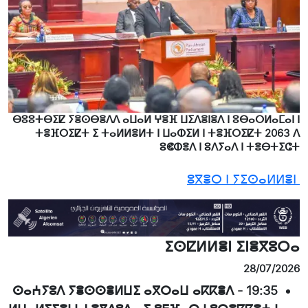
ⴱⵓⵓⵜⴱⵉⵇ ⵢⴻⵙⴱⴻⴷⴷ ⴰⵡⴰⵍ ⵖⴻⴼ ⵡⵉⴷⴻⵏⴻⴷ ⵏ ⵓⴱⴰⵔⵍⴰⵎⴰⵏ ⵏ
ⵜⴻⴼⵔⵉⵇⵜ ⵉ ⵜⴰⵍⵍⴻⵍⵜ ⵏ ⵡⴰⵀⵉⵍ ⵏ ⵜⴻⴼⵔⵉⵇⵜ 2063 ⴷ
ⵓⵞⵀⴻⴷ ⵏ ⵓⴷⵢⴰⴷ ⵏ ⵜⴻⴱⵜⵉⵛⵜ
ⵓⴳⴻⵔ ⵏ ⵢⵉⵙⴰⵍⵍⴻⵏ
ⵉⵙⵇⵍⵍⴻⵏ ⵉⵏⴻⴳⵓⵔⴰ
28/07/2026
ⵙⴰⵄⵢⵓⴷ ⵢⴻⵙⵙⴻⵍⵡⵉ ⴰⴳⵔⴰⵡ ⴰⴽⴽⴻⴷ
-
19:35