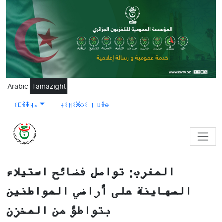
Skip to main content
Arabic
Tamazight
ⵉⵎⴻⵥⵍⴰ
ⵜⵉⵍⵉⵥⵔⵉ ⵏ ⵡⴻⴱ
المغرب: تواصل فضائح استيلاء
الصهاينة على أراضي المواطنين
بتواطؤ من المخزن