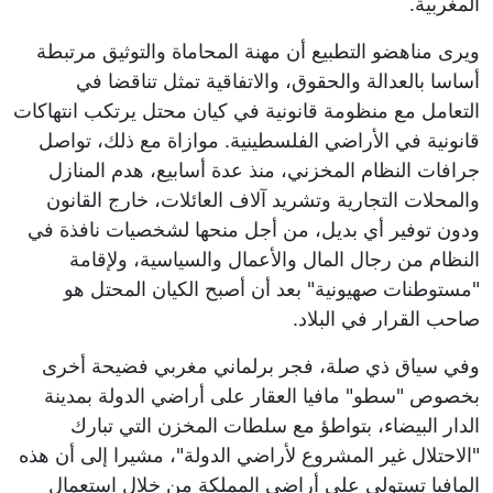
المغربية.
ويرى مناهضو التطبيع أن مهنة المحاماة والتوثيق مرتبطة
أساسا بالعدالة والحقوق، والاتفاقية تمثل تناقضا في
التعامل مع منظومة قانونية في كيان محتل يرتكب انتهاكات
قانونية في الأراضي الفلسطينية. موازاة مع ذلك، تواصل
جرافات النظام المخزني، منذ عدة أسابيع، هدم المنازل
والمحلات التجارية وتشريد آلاف العائلات، خارج القانون
ودون توفير أي بديل، من أجل منحها لشخصيات نافذة في
النظام من رجال المال والأعمال والسياسية، ولإقامة
"مستوطنات صهيونية" بعد أن أصبح الكيان المحتل هو
صاحب القرار في البلاد.
وفي سياق ذي صلة، فجر برلماني مغربي فضيحة أخرى
بخصوص "سطو" مافيا العقار على أراضي الدولة بمدينة
الدار البيضاء، بتواطؤ مع سلطات المخزن التي تبارك
"الاحتلال غير المشروع لأراضي الدولة"، مشيرا إلى أن هذه
المافيا تستولي على أراضي المملكة من خلال استعمال