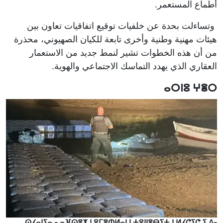
أطماع المستعمر.
وتساءلت بحدة عن خلفيات توقيع اتفاقيات تعاون بين
هيئات مهنية وطنية وأخرى تابعة للكيان الصهيوني، محذرة
من أن هذه الخطوات تشير لنمط جديد من الاستعمار
العقاري الذي يهدد التماسك الاجتماعي والهوية.
ⴰⵔⵏⵓ ⵖⴻⵔ
ⵙⵃⴰⵏⵢⴰ - ⴰⴼⵙⴻⵅ ⵏ ⵓⵎⴻⵀⵍⴰⵏ ⵏ ⵜⵓⵏⵏⴻⴱⵉⵜ ⵏ ⵍⵃⵛⵉⵛ ⵉ ⴷ-