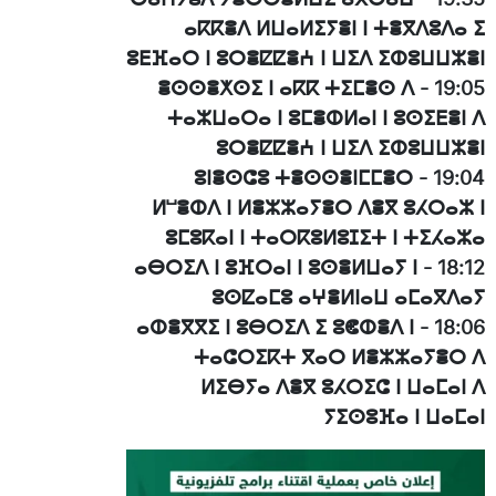
ⴰⴽⴽⴻⴷ ⵍⵡⴰⵍⵉⵢⴻⵏ ⵏ ⵜⴻⴳⴷⵓⴷⴰ ⵉ
ⵓⴹⴼⴰⵔ ⵏ ⵓⵔⴻⵇⵇⴻⵄ ⵏ ⵡⵉⴷ ⵉⵀⵓⵡⵡⵣⴻⵏ
ⴻⵙⵙⴻⵅⵙⵉ ⵏ ⴰⴽⴽ ⵜⵉⵎⴻⵙ ⴷ
-
19:05
ⵜⴰⵣⵡⴰⵔⴰ ⵏ ⵓⵎⴻⵀⵍⴰⵏ ⵏ ⵓⵙⵉⴹⴻⵏ ⴷ
ⵓⵔⴻⵇⵇⴻⵄ ⵏ ⵡⵉⴷ ⵉⵀⵓⵡⵡⵣⴻⵏ
ⵓⵏⴻⵙⵛⵓ ⵜⴻⵙⵙⴻⵏⵎⵎⴻⵔ
-
19:04
ⵍⵯⴻⵀⴷ ⵏ ⵍⴻⵣⵣⴰⵢⴻⵔ ⴷⴻⴳ ⵓⵃⵔⴰⵣ ⵏ
ⵓⵎⵓⴽⴰⵏ ⵏ ⵜⴰⵔⴽⵓⵍⵓⵊⵉⵜ ⵏ ⵜⵉⵃⴰⵣⴰ
ⴰⴱⵔⵉⴷ ⵏ ⵓⴼⵔⴰⵏ ⵏ ⵓⵙⴻⵍⵡⴰⵢ ⵏ
-
18:12
ⵓⵙⵇⴰⵎⵓ ⴰⵖⴻⵍⵏⴰⵡ ⴰⵎⴰⴳⴷⴰⵢ
ⴰⵀⴻⴳⴳⵉ ⵏ ⵓⴱⵔⵉⴷ ⵉ ⵓⵞⵀⴻⴷ ⵏ
-
18:06
ⵜⴰⵛⵔⵉⴽⵜ ⴳⴰⵔ ⵍⴻⵣⵣⴰⵢⴻⵔ ⴷ
ⵍⵉⴱⵢⴰ ⴷⴻⴳ ⵓⵃⵔⵉⵛ ⵏ ⵡⴰⵎⴰⵏ ⴷ
ⵢⵉⵙⵓⴼⴰ ⵏ ⵡⴰⵎⴰⵏ