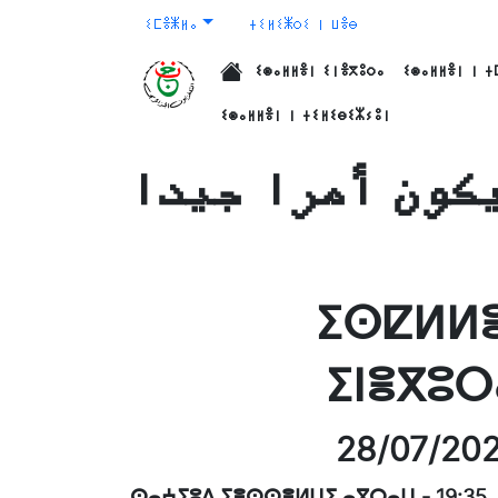
ⵉⵎⴻⵥⵍⴰ
ⵜⵉⵍⵉⵥⵔⵉ ⵏ ⵡⴻⴱ
ⵉⵙⴰⵍⵍⴻⵏ ⵉⵏⴻⴳⵓⵔⴰ
ⵉⵙⴰⵍⵍⴻⵏ ⵏ ⵜ
الرئيسية
ⵉⵙⴰⵍⵍⴻⵏ ⵏ ⵜⵉⵍⵉⴱⵉⵣⵢⵓⵏ
يكون أمرا جيدا
ⵉⵙⵇⵍⵍⴻ
ⵉⵏⴻⴳⵓⵔ
28/07/20
ⵙⴰⵄⵢⵓⴷ ⵢⴻⵙⵙⴻⵍⵡⵉ ⴰⴳⵔⴰⵡ
-
19:35