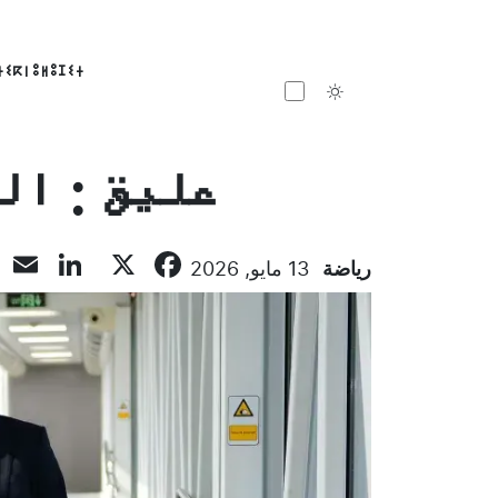
ⵜⵉⴽⵏⵓⵍⵓⵊⵉⵜ
Toggle theme
عليق : ال
dIn
l
Facebook
X
رياضة
13 مايو, 2026