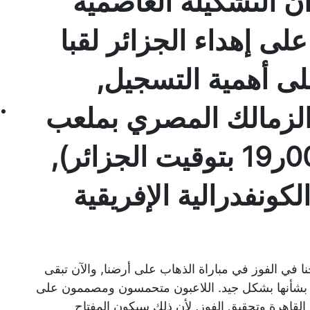
 أن التشكيلة العاصمية
 إهداء الجزائر لقبا
لى أهمية التسجيل,
الزمالك المصري بملعب
القاهرة الدولي (سا 00ر19 بتوقيت الجزائر),
كونفدرالية الإفريقية
ا في الفوز في مباراة الذهاب على أرضنا, والآن تبقى
ض بشأنها بشكل جيد. اللاعبون متحمسون ومصممون على
لقاهرة وتحقيق الفوز, لأن ذلك سيكون المفتاح