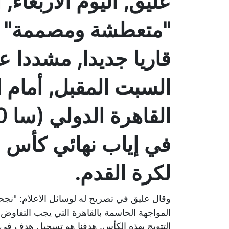
عليق, اليوم الأربعاء,
"متعطشة ومصممة" على
قاريا جديدا, مشددا ع
السبت المقبل, أمام 
في إياب نهائي كأس ال
لكرة القدم.
وقال عليق في تصريح له لوسائل الاعلام: "نجحن
المواجهة الحاسمة بالقاهرة التي يجب التفاو
التتويج بهذه الكأس. هدفنا هو تسجيل هدف في ا