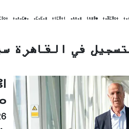
ⵎⵓⵔⵜ
ⵜⴰⴷⴰⵎⵙⴰ
ⴰⵎⴰⴹⴰⵍ
ⵜⵉⵎⴻⵜⵉ
ⴰⴷⴷⴰⵍ
ⵉⴷⵍⴻⵙ
ⵜⴰⵣⵎⴻⵔⵜ
ⵜⴰ
تسجيل في القاهرة س
Linke
Emai
ⵏ
ⴰ
26