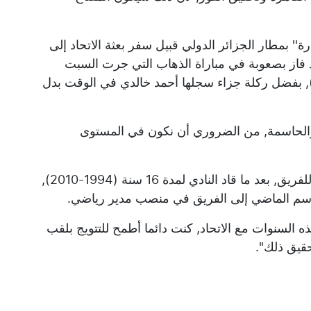
بمطار الجزائر الدولي قبيل سفر بعثة الاتحاد إلى
د فاز بصعوبة في مباراة الذهاب التي جرت السبت
لماضي بملعب 5 جويلية الأولمبي, بنتيجة (1-0), بفضل ركلة جزاء سجلها أحمد خالدي في الوقت بدل
والحاسمة, من الضروري أن نكون في المستوى
ويعتبر سعيد عليق (78 عاما) الرئيس التاريخي للفريق, بعد ما قاد النادي لمدة 16 سنة (1994-2010),
لموسم الماضي إلى الفريق في منصب مدير رياضي.
 السنوات مع الاتحاد, كنت دائما أطمح للتتويج بلقب
قيق ذلك''.