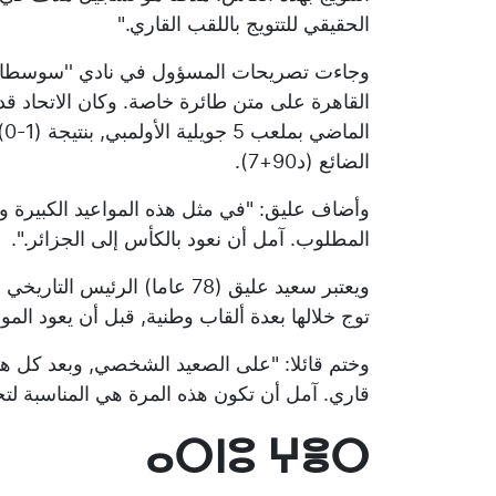
الحقيقي للتتويج باللقب القاري."
وجاءت تصريحات المسؤول في نادي ''سوسطارة'' 
القاهرة على متن طائرة خاصة. وكان الاتحاد ق
ا
الضائع (د90+7).
وأضاف عليق: "في مثل هذه المواعيد الكبيرة 
المطلوب. آمل أن نعود بالكأس إلى الجزائر.".
توج خلالها بعدة ألقاب وطنية, قبل أن يعود ا
وختم قائلا: "على الصعيد الشخصي, وبعد كل هذه
قاري. آمل أن تكون هذه المرة هي المناسبة لتح
ⴰⵔⵏⵓ ⵖⴻⵔ