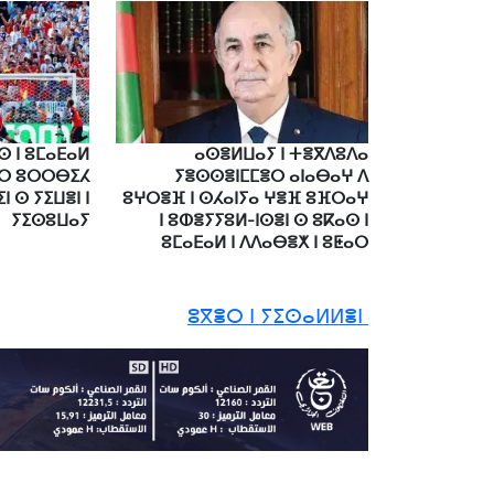
ⵙ ⵏ ⵓⵎⴰⴹⴰⵍ
ⴰⵙⴻⵍⵡⴰⵢ ⵏ ⵜⴻⴳⴷⵓⴷⴰ
ⵔ ⵓⵔⵔⴱⵉⵃ
ⵢⴻⵙⵙⴻⵏⵎⵎⴻⵔ ⴰⵏⴰⴱⴰⵖ ⴷ
 ⵙ ⵢⵉⵡⴻⵏ ⵏ
ⵓⵖⵔⴻⴼ ⵏ ⵙⵃⴰⵏⵢⴰ ⵖⴻⴼ ⵓⴼⵔⴰⵖ
ⵢⵉⵙⵓⵡⴰⵢ
ⵏ ⵓⵀⴻⵢⵢⵓⵍ-ⵏⵙⴻⵏ ⵙ ⵓⴽⴰⵙ ⵏ
ⵓⵎⴰⴹⴰⵍ ⵏ ⴷⴷⴰⴱⴻⵅ ⵏ ⵓⵟⴰⵔ
ⵓⴳⴻⵔ ⵏ ⵢⵉⵙⴰⵍⵍⴻⵏ