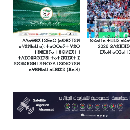
ⴷⴷⴰⴱⴻⵅ ⵏ ⵓⴹⴰⵔ (ⴰⵀⴻⵢⵢⵓⵍ
ⵙⵃⴰⵏⵢⴰ ⵜⵡⵡⵉ ⴰⴽⴰ
ⴰⵖⴻⵍⵏⴰⵡ ⴰ): ⵜⴰⵔⵔⴰⵢⵜ ⵖⴻⵔ
2026 ⵙⴷⴻⴼⴼⵉ
ⵜⴻⵞⵎⵓⵢⴰ ⵜⵓⵙⵍⵉⴳⵜ ⵏ
ⵎⴳⴰⵍ ⴰⵔⵊⴰⵏⵜⵉⵏ
ⵜⴷⵉⵔⴻⴽⵙⵉⵢⵓⵏ ⵜⴰⵜⵉⴽⵏⵉⴽⵜ ⵉ
ⵓⵙⴻⴽⴼⴻⵍ ⵏ ⵓⴱⵔⵉⴷ ⵏ ⵓⵀⴻⵢⵢⵓⵍ
ⴰⵖⴻⵍⵏⴰⵡ ⴰⵎⴻⵏⵣⵓ (ⴼⴰⴼ)