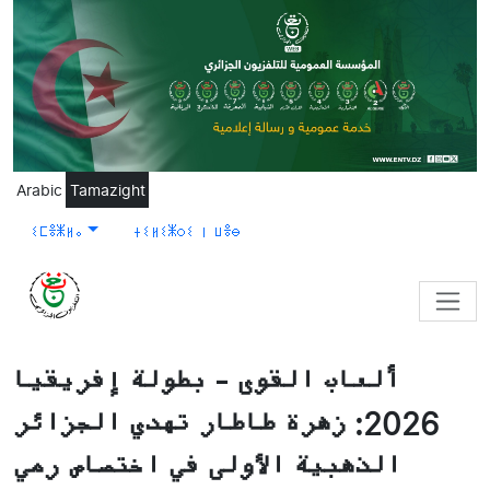
Skip to main content
Arabic
Tamazight
ⵉⵎⴻⵥⵍⴰ
ⵜⵉⵍⵉⵥⵔⵉ ⵏ ⵡⴻⴱ
ألعاب القوى - بطولة إفريقيا
2026: زهرة طاطار تهدي الجزائر
الذهبية الأولى في اختصاص رمي