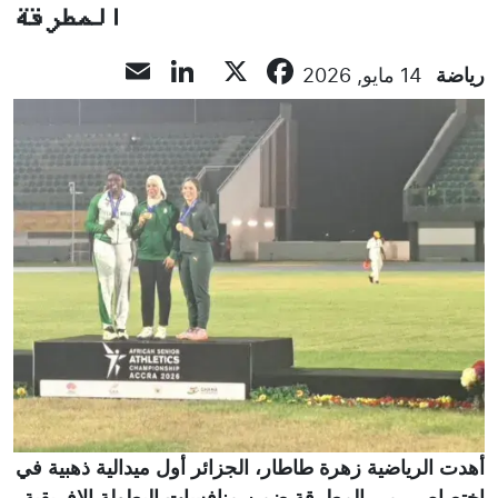
المطرقة
LinkedIn
Email
Facebook
X
رياضة
14 مايو, 2026
أهدت الرياضية زهرة طاطار، الجزائر أول ميدالية ذهبية في
اختصاص رمي المطرقة ضمن منافسات البطولة الإفريقية