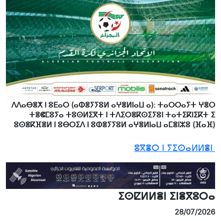
ⴷⴷⴰⴱⴻⵅ ⵏ ⵓⴹⴰⵔ (ⴰⵀⴻⵢⵢⵓⵍ ⴰⵖⴻⵍⵏⴰⵡ ⴰ): ⵜⴰⵔⵔⴰⵢⵜ ⵖⴻⵔ
ⵜⴻⵞⵎⵓⵢⴰ ⵜⵓⵙⵍⵉⴳⵜ ⵏ ⵜⴷⵉⵔⴻⴽⵙⵉⵢⵓⵏ ⵜⴰⵜⵉⴽⵏⵉⴽⵜ ⵉ
ⵓⵙⴻⴽⴼⴻⵍ ⵏ ⵓⴱⵔⵉⴷ ⵏ ⵓⵀⴻⵢⵢⵓⵍ ⴰⵖⴻⵍⵏⴰⵡ ⴰⵎⴻⵏⵣⵓ (ⴼⴰⴼ)
ⵓⴳⴻⵔ ⵏ ⵢⵉⵙⴰⵍⵍⴻⵏ
ⵉⵙⵇⵍⵍⴻⵏ ⵉⵏⴻⴳⵓⵔⴰ
28/07/2026