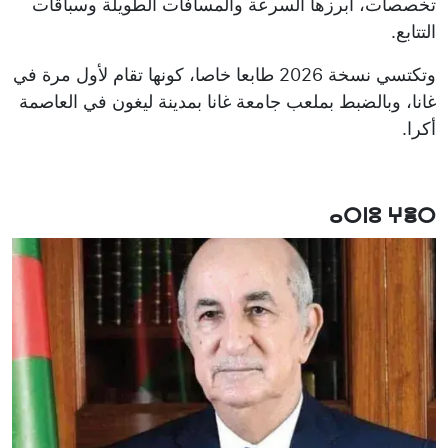
تخصصات، أبرزها السرعة والمسافات الطويلة وسباقات
التتابع.
وتكتسي نسخة 2026 طابعا خاصا، كونها تقام لأول مرة في
غانا، وبالضبط بملعب جامعة غانا بمدينة ليغون في العاصمة
أكرا.
ⴰⵔⵏⵓ ⵖⴻⵔ