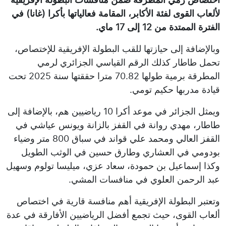
لألعاب القوى لفئة الأكابر، المقامة فعالياتها بأكرا (غانا) في
الفترة الممتدة من 12 إلى 17 ماي.
وبالإضافة إلى حيازتها للقب البطولة الإفريقية للإختصاص،
تحمل طاطار كذلك الرقم القياسي الجزائري لرمي
المطرقة برمية طولها 70.82 مترا حققتها سنة 2025 تحت
قيادة مدربها حكيم تومي.
ويمثل الجزائر في موعد أكرا 10 رياضيين هم، بالإضافة إلى
طاطار، مهدي روانة في القفز بالزانة ويونس عياشي في
القفز العالي ومحمد علي قواند في سباق 800 متر وضياء
بودومي في العشاري وطارق حسين في الوثب الطويل
وكذا إسماعيل بن حمودة، سعاد عزي، ميليسا تولوم وسهيل
عبد الرحمن العلوي في منافسات المشي.
وتعتبر البطولة الإفريقية أهم منافسة قارية في اختصاص
ألعاب القوى، حيث تجمع أفضل الرياضيين الأفارقة في عدة