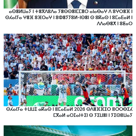
ⴰⵙⴻⵍⵡⴰⵢ ⵏ ⵜⴻⴳⴷⵓⴷⴰ ⵢⴻⵙⵙⴻⵏⵎⵎⴻⵔ ⴰⵏⴰⴱⴰⵖ ⴷ ⵓⵖⵔⴻⴼ ⵏ
ⵙⵃⴰⵏⵢⴰ ⵖⴻⴼ ⵓⴼⵔⴰⵖ ⵏ ⵓⵀⴻⵢⵢⵓⵍ-ⵏⵙⴻⵏ ⵙ ⵓⴽⴰⵙ ⵏ ⵓⵎⴰⴹⴰⵍ ⵏ
ⴷⴷⴰⴱⴻⵅ ⵏ ⵓⵟⴰⵔ
ⵙⵃⴰⵏⵢⴰ ⵜⵡⵡⵉ ⴰⴽⴰⵙ ⵏ ⵓⵎⴰⴹⴰⵍ 2026 ⵙⴷⴻⴼⴼⵉⵔ ⵓⵔⵔⴱⵉⵃ
ⵎⴳⴰⵍ ⴰⵔⵊⴰⵏⵜⵉⵏ ⵙ ⵢⵉⵡⴻⵏ ⵏ ⵢⵉⵙⵓⵡⴰⵢ