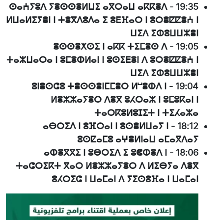
ⵙⴰⵄⵢⵓⴷ ⵢⴻⵙⵙⴻⵍⵡⵉ ⴰⴳⵔⴰⵡ ⴰⴽⴽⴻⴷ
-
19:35
ⵍⵡⴰⵍⵉⵢⴻⵏ ⵏ ⵜⴻⴳⴷⵓⴷⴰ ⵉ ⵓⴹⴼⴰⵔ ⵏ ⵓⵔⴻⵇⵇⴻⵄ ⵏ
ⵡⵉⴷ ⵉⵀⵓⵡⵡⵣⴻⵏ
ⴻⵙⵙⴻⵅⵙⵉ ⵏ ⴰⴽⴽ ⵜⵉⵎⴻⵙ ⴷ
-
19:05
ⵜⴰⵣⵡⴰⵔⴰ ⵏ ⵓⵎⴻⵀⵍⴰⵏ ⵏ ⵓⵙⵉⴹⴻⵏ ⴷ ⵓⵔⴻⵇⵇⴻⵄ ⵏ
ⵡⵉⴷ ⵉⵀⵓⵡⵡⵣⴻⵏ
ⵓⵏⴻⵙⵛⵓ ⵜⴻⵙⵙⴻⵏⵎⵎⴻⵔ ⵍⵯⴻⵀⴷ ⵏ
-
19:04
ⵍⴻⵣⵣⴰⵢⴻⵔ ⴷⴻⴳ ⵓⵃⵔⴰⵣ ⵏ ⵓⵎⵓⴽⴰⵏ ⵏ
ⵜⴰⵔⴽⵓⵍⵓⵊⵉⵜ ⵏ ⵜⵉⵃⴰⵣⴰ
ⴰⴱⵔⵉⴷ ⵏ ⵓⴼⵔⴰⵏ ⵏ ⵓⵙⴻⵍⵡⴰⵢ ⵏ
-
18:12
ⵓⵙⵇⴰⵎⵓ ⴰⵖⴻⵍⵏⴰⵡ ⴰⵎⴰⴳⴷⴰⵢ
ⴰⵀⴻⴳⴳⵉ ⵏ ⵓⴱⵔⵉⴷ ⵉ ⵓⵞⵀⴻⴷ ⵏ
-
18:06
ⵜⴰⵛⵔⵉⴽⵜ ⴳⴰⵔ ⵍⴻⵣⵣⴰⵢⴻⵔ ⴷ ⵍⵉⴱⵢⴰ ⴷⴻⴳ
ⵓⵃⵔⵉⵛ ⵏ ⵡⴰⵎⴰⵏ ⴷ ⵢⵉⵙⵓⴼⴰ ⵏ ⵡⴰⵎⴰⵏ