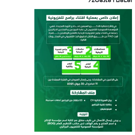
ⵢⵉⵙⵓⴼⴰ ⵏ ⵡⴰⵎⴰⵏ