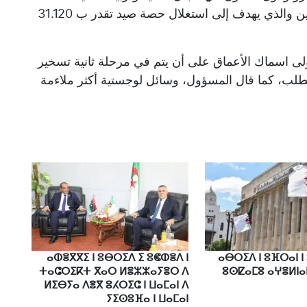
الموقع في الجزائر في سبتمبر 2022 بين البلدين والذي يهدف إلى استغلال حصة صيد تقدر ب 31.120
 اسماك الأعماق على أن يتم في مرحلة ثانية تسخير
طلب، كما قال المسؤول، وسائل لوجستية أكثر ملاءمة
ⴰⵀⴻⴳⴳⵉ ⵏ ⵓⴱⵔⵉⴷ ⵉ ⵓⵞⵀⴻⴷ ⵏ
ⴰⴱⵔⵉⴷ ⵏ ⵓⴼⵔⴰⵏ ⵏ
ⵜⴰⵛⵔⵉⴽⵜ ⴳⴰⵔ ⵍⴻⵣⵣⴰⵢⴻⵔ ⴷ
ⵓⵙⵇⴰⵎⵓ ⴰⵖⴻⵍⵏⴰ
ⵍⵉⴱⵢⴰ ⴷⴻⴳ ⵓⵃⵔⵉⵛ ⵏ ⵡⴰⵎⴰⵏ ⴷ
ⵢⵉⵙⵓⴼⴰ ⵏ ⵡⴰⵎⴰⵏ