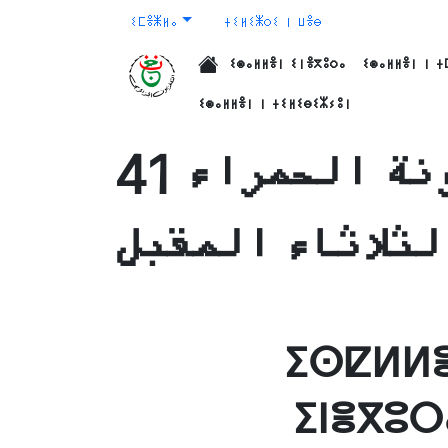
ⵉⵎⴻⵥⵍⴰ
ⵜⵉⵍⵉⵥⵔⵉ ⵏ ⵡⴻⴱ
ⵉⵙⴰⵍⵍⴻⵏ ⵉⵏⴻⴳⵓⵔⴰ
ⵉⵙⴰⵍⵍⴻⵏ ⵏ ⵜ
الرئيسية
ⵉⵙⴰⵍⵍⴻⵏ ⵏ ⵜⵉⵍⵉⴱⵉⵣⵢⵓⵏ
41 سفينة تشارك في حملة صيد التونة الحمراء
ⵉⵙⵇⵍⵍⴻ
ⵉⵏⴻⴳⵓⵔ