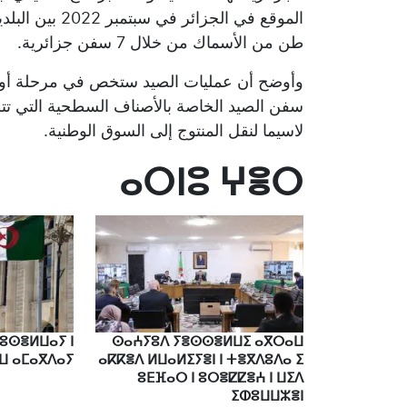
طن من الأسماك من خلال 7 سفن جزائرية.
وأوضح أن عمليات الصيد ستخص في مرحلة أولى
سفن الصيد الخاصة بالأصناف السطحية التي تت
لاسيما لنقل المنتوج إلى السوق الوطنية.
ⴰⵔⵏⵓ ⵖⴻⵔ
 ⵓⵙⴻⵍⵡⴰⵢ ⵏ
ⵙⴰⵄⵢⵓⴷ ⵢⴻⵙⵙⴻⵍⵡⵉ ⴰⴳⵔⴰⵡ
ⵡ ⴰⵎⴰⴳⴷⴰⵢ
ⴰⴽⴽⴻⴷ ⵍⵡⴰⵍⵉⵢⴻⵏ ⵏ ⵜⴻⴳⴷⵓⴷⴰ ⵉ
ⵓⴹⴼⴰⵔ ⵏ ⵓⵔⴻⵇⵇⴻⵄ ⵏ ⵡⵉⴷ
ⵉⵀⵓⵡⵡⵣⴻⵏ