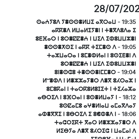
28/07/20
ⵙⴰⵄⵢⵓⴷ ⵢⴻⵙⵙⴻⵍⵡⵉ ⴰⴳⵔⴰⵡ
-
19:35
ⴰⴽⴽⴻⴷ ⵍⵡⴰⵍⵉⵢⴻⵏ ⵏ ⵜⴻⴳⴷⵓⴷⴰ ⵉ
ⵓⴹⴼⴰⵔ ⵏ ⵓⵔⴻⵇⵇⴻⵄ ⵏ ⵡⵉⴷ ⵉⵀⵓⵡⵡⵣⴻⵏ
ⴻⵙⵙⴻⵅⵙⵉ ⵏ ⴰⴽⴽ ⵜⵉⵎⴻⵙ ⴷ
-
19:05
ⵜⴰⵣⵡⴰⵔⴰ ⵏ ⵓⵎⴻⵀⵍⴰⵏ ⵏ ⵓⵙⵉⴹⴻⵏ ⴷ
ⵓⵔⴻⵇⵇⴻⵄ ⵏ ⵡⵉⴷ ⵉⵀⵓⵡⵡⵣⴻⵏ
ⵓⵏⴻⵙⵛⵓ ⵜⴻⵙⵙⴻⵏⵎⵎⴻⵔ
-
19:04
ⵍⵯⴻⵀⴷ ⵏ ⵍⴻⵣⵣⴰⵢⴻⵔ ⴷⴻⴳ ⵓⵃⵔⴰⵣ ⵏ
ⵓⵎⵓⴽⴰⵏ ⵏ ⵜⴰⵔⴽⵓⵍⵓⵊⵉⵜ ⵏ ⵜⵉⵃⴰⵣⴰ
ⴰⴱⵔⵉⴷ ⵏ ⵓⴼⵔⴰⵏ ⵏ ⵓⵙⴻⵍⵡⴰⵢ ⵏ
-
18:12
ⵓⵙⵇⴰⵎⵓ ⴰⵖⴻⵍⵏⴰⵡ ⴰⵎⴰⴳⴷⴰⵢ
ⴰⵀⴻⴳⴳⵉ ⵏ ⵓⴱⵔⵉⴷ ⵉ ⵓⵞⵀⴻⴷ ⵏ
-
18:06
ⵜⴰⵛⵔⵉⴽⵜ ⴳⴰⵔ ⵍⴻⵣⵣⴰⵢⴻⵔ ⴷ
ⵍⵉⴱⵢⴰ ⴷⴻⴳ ⵓⵃⵔⵉⵛ ⵏ ⵡⴰⵎⴰⵏ ⴷ