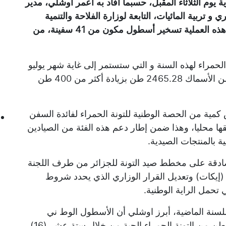
 يوم الثلاثاء المقبل، حسبما أفاد به اعمر أوشلي، مدير
 و تربية المائيات، التابعة لوزارة الفلاحة والتنمية
الريفية والصيد البحري، مضيفا أنه تم في إطار هذه العملية تسخير أسطول مكون من 41 سفينة، من
لحمراء لهذه السنة و التي ستستمر إلى غاية شهر يوليو
القادم، فقد بلغت حصة الجزائر من هذا النوع من الأسماك 2465.28 طن بزيادة أكثر من 400 طن
كمية من الحصة الوطنية للتونة الحمراء لفائدة السفن
ها محليا، وهذا ضمن إطار دعم هذه الفئة من الصيادين
 بالمنتجات الصيدية.
صادقة على مخطط صيد التونة للجزائر من طرف اللجنة
إيكات) وتعديل القرار الوزاري الذي يحدد شروط
ي تحمل الراية الوطنية.
لسنة الماضية، أبرز اوشلي أن الأسطول الوط ني
المشارك في الحملة تمكن من صيد 2043.27 طن من التونة الحمراء الحية من خلال ستة عشر (16)