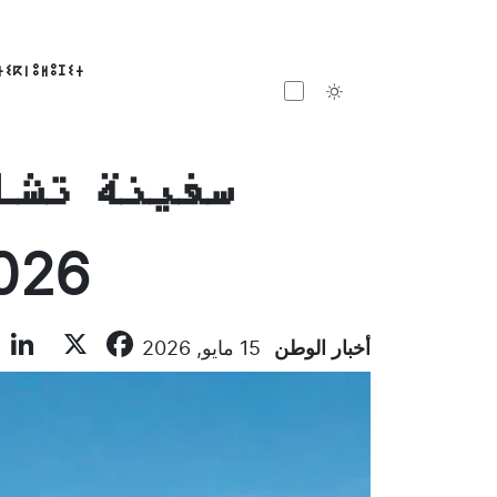
ⵜⵉⴽⵏⵓⵍⵓⵊⵉⵜ
Toggle theme
2026 المقرر انطلاقها ال
n
ebook
X
أخبار الوطن
15 مايو, 2026