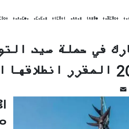
ⵎⵓⵔⵜ
ⵜⴰⴷⴰⵎⵙⴰ
ⴰⵎⴰⴹⴰⵍ
ⵜⵉⵎⴻⵜⵉ
ⴰⴷⴷⴰⵍ
ⵉⴷⵍⴻⵙ
ⵜⴰⵣⵎⴻⵔⵜ
ⵜⴰ
ثلاثاء المقبل
LinkedI
Email
Fac
ⵏ
ⴰ