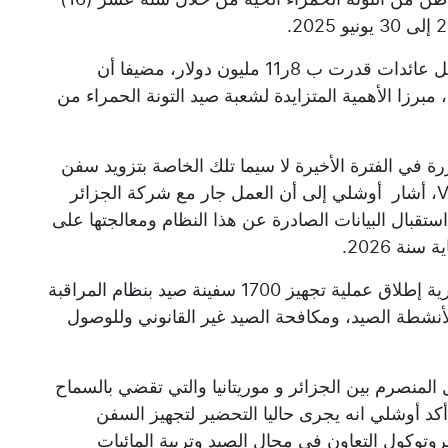
وأوضح أن عملية تصدير المنتوج سمحت بتسجيل عائدات قدرت ب 8ر11 مليون دولار، مضيفا أن
 المحصلة فاقت 105 مليون دج، مبرزا الأهمية المتزايدة لشعبة صيد التونة الحمراء من
ة في الفترة الأخيرة لا سيما تلك الخاصة بتزويد سفن
الصيد بنظام المراقبة عبر الأقمار الصناعية VMS، أشار أوشلي إلى أن العمل جار مع شركة الجزائر
صد توطين محطة استقبال البيانات الصادرة عن هذا النظام ومعالجتها على
نة 2026.
ومن المنتظر، وفق الوزارة، وخلال السنة الجارية إطلاق عملية تجهيز 1700 سفينة صيد بنظام المراقبة
 لأنشطة الصيد، ومكافحة الصيد غير القانوني وللوصول
ل المنصرم بين الجزائر و موريتانيا والتي تقضي بالسماح
 أكد أوشلي انه يجرى حاليا التحضير لتجهيز السفن
لبروتوكول التعاون في مجال الصيد وتربية المائيات