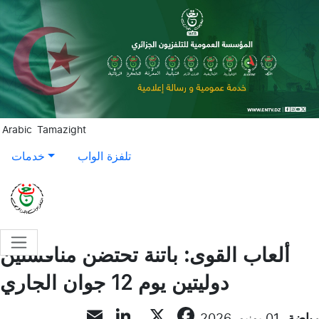
Aller au contenu principal
Arabic
Tamazight
تلفزة الواب
خدمات
ألعاب القوى: باتنة تحتضن منافستين
دوليتين يوم 12 جوان الجاري
LinkedIn
Email
Facebook
X
رياضة
01 يونيو, 2026