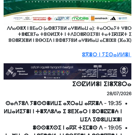
ⴷⴷⴰⴱⴻⵅ ⵏ ⵓⴹⴰⵔ (ⴰⵀⴻⵢⵢⵓⵍ ⴰⵖⴻⵍⵏⴰⵡ ⴰ): ⵜⴰⵔⵔⴰⵢⵜ ⵖⴻⵔ
ⵜⴻⵞⵎⵓⵢⴰ ⵜⵓⵙⵍⵉⴳⵜ ⵏ ⵜⴷⵉⵔⴻⴽⵙⵉⵢⵓⵏ ⵜⴰⵜⵉⴽⵏⵉⴽⵜ ⵉ
ⵓⵙⴻⴽⴼⴻⵍ ⵏ ⵓⴱⵔⵉⴷ ⵏ ⵓⵀⴻⵢⵢⵓⵍ ⴰⵖⴻⵍⵏⴰⵡ ⴰⵎⴻⵏⵣⵓ (ⴼⴰⴼ)
ⵓⴳⴻⵔ ⵏ ⵢⵉⵙⴰⵍⵍⴻⵏ
ⵉⵙⵇⵍⵍⴻⵏ ⵉⵏⴻⴳⵓⵔⴰ
28/07/2026
ⵙⴰⵄⵢⵓⴷ ⵢⴻⵙⵙⴻⵍⵡⵉ ⴰⴳⵔⴰⵡ ⴰⴽⴽⴻⴷ
-
19:35
ⵍⵡⴰⵍⵉⵢⴻⵏ ⵏ ⵜⴻⴳⴷⵓⴷⴰ ⵉ ⵓⴹⴼⴰⵔ ⵏ ⵓⵔⴻⵇⵇⴻⵄ ⵏ
ⵡⵉⴷ ⵉⵀⵓⵡⵡⵣⴻⵏ
ⴻⵙⵙⴻⵅⵙⵉ ⵏ ⴰⴽⴽ ⵜⵉⵎⴻⵙ ⴷ
-
19:05