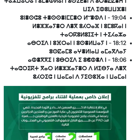
ⵜⴰⵣⵡⴰⵔⴰ ⵏ ⵓⵎⴻⵀⵍⴰⵏ ⵏ ⵓⵙⵉⴹⴻⵏ ⴷ ⵓⵔⴻⵇⵇⴻⵄ ⵏ
ⵡⵉⴷ ⵉⵀⵓⵡⵡⵣⴻⵏ
ⵓⵏⴻⵙⵛⵓ ⵜⴻⵙⵙⴻⵏⵎⵎⴻⵔ ⵍⵯⴻⵀⴷ ⵏ
-
19:04
ⵍⴻⵣⵣⴰⵢⴻⵔ ⴷⴻⴳ ⵓⵃⵔⴰⵣ ⵏ ⵓⵎⵓⴽⴰⵏ ⵏ
ⵜⴰⵔⴽⵓⵍⵓⵊⵉⵜ ⵏ ⵜⵉⵃⴰⵣⴰ
ⴰⴱⵔⵉⴷ ⵏ ⵓⴼⵔⴰⵏ ⵏ ⵓⵙⴻⵍⵡⴰⵢ ⵏ
-
18:12
ⵓⵙⵇⴰⵎⵓ ⴰⵖⴻⵍⵏⴰⵡ ⴰⵎⴰⴳⴷⴰⵢ
ⴰⵀⴻⴳⴳⵉ ⵏ ⵓⴱⵔⵉⴷ ⵉ ⵓⵞⵀⴻⴷ ⵏ
-
18:06
ⵜⴰⵛⵔⵉⴽⵜ ⴳⴰⵔ ⵍⴻⵣⵣⴰⵢⴻⵔ ⴷ ⵍⵉⴱⵢⴰ ⴷⴻⴳ
ⵓⵃⵔⵉⵛ ⵏ ⵡⴰⵎⴰⵏ ⴷ ⵢⵉⵙⵓⴼⴰ ⵏ ⵡⴰⵎⴰⵏ