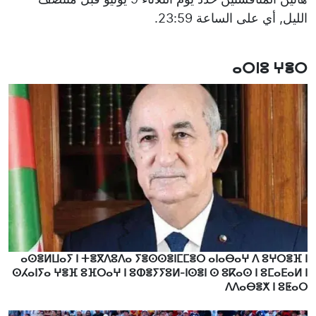
الليل, أي على الساعة 23:59.
ⴰⵔⵏⵓ ⵖⴻⵔ
ⴰⵙⴻⵍⵡⴰⵢ ⵏ ⵜⴻⴳⴷⵓⴷⴰ ⵢⴻⵙⵙⴻⵏⵎⵎⴻⵔ ⴰⵏⴰⴱⴰⵖ ⴷ ⵓⵖⵔⴻⴼ ⵏ
ⵙⵃⴰⵏⵢⴰ ⵖⴻⴼ ⵓⴼⵔⴰⵖ ⵏ ⵓⵀⴻⵢⵢⵓⵍ-ⵏⵙⴻⵏ ⵙ ⵓⴽⴰⵙ ⵏ ⵓⵎⴰⴹⴰⵍ ⵏ
ⴷⴷⴰⴱⴻⵅ ⵏ ⵓⵟⴰⵔ