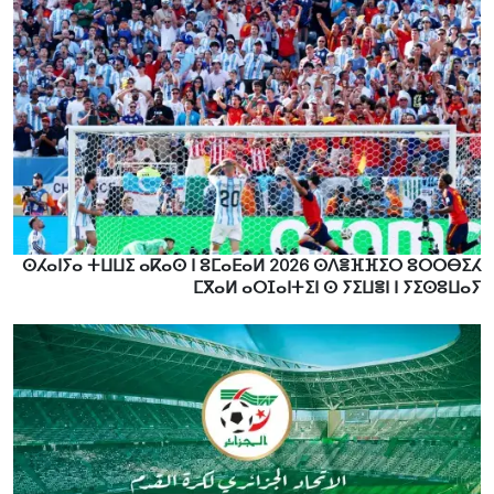
ⵙⵃⴰⵏⵢⴰ ⵜⵡⵡⵉ ⴰⴽⴰⵙ ⵏ ⵓⵎⴰⴹⴰⵍ 2026 ⵙⴷⴻⴼⴼⵉⵔ ⵓⵔⵔⴱⵉⵃ
ⵎⴳⴰⵍ ⴰⵔⵊⴰⵏⵜⵉⵏ ⵙ ⵢⵉⵡⴻⵏ ⵏ ⵢⵉⵙⵓⵡⴰⵢ