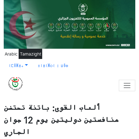
Skip to main content
Arabic
Tamazight
ⵉⵎⴻⵥⵍⴰ
ⵜⵉⵍⵉⵥⵔⵉ ⵏ ⵡⴻⴱ
ألعاب القوى: باتنة تحتضن
منافستين دوليتين يوم 12 جوان
الجاري