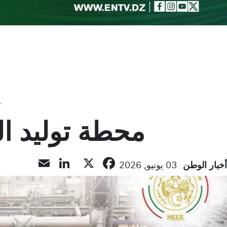
Toggle theme
محطة توليد ال
inkedIn
Email
Facebook
X
أخبار الوطن
03 يونيو, 2026