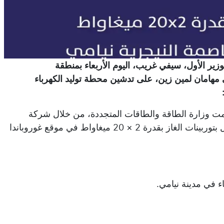
زير الأول، سيفي غريب، اليوم الأربعاء بمنطقة
لي مهامان لمين زين، على تدشين محطة توليد الكهرباء
امت وزارة الطاقة والطاقات المتجددة، من خلال شركة
"سونالغاز الدولية"، بتنفيذ مشروع إنجاز محطة توليد طاقة تعمل بتوربينات الغاز بقدرة 2 × 20 ميغاواط في موقع غوروباندا
ء في مدينة نيامي.