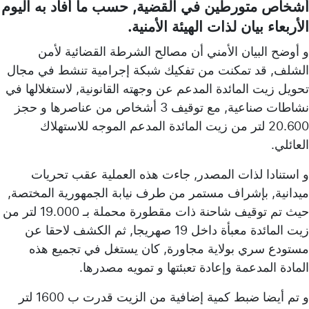
أشخاص متورطين في القضية, حسب ما أفاد به اليوم
الأربعاء بيان لذات الهيئة الأمنية.
و أوضح البيان الأمني أن مصالح الشرطة القضائية لأمن
الشلف, قد تمكنت من تفكيك شبكة إجرامية تنشط في مجال
تحويل زيت المائدة المدعم عن وجهته القانونية, لاستغلالها في
نشاطات صناعية, مع توقيف 3 أشخاص من عناصرها و حجز
20.600 لتر من زيت المائدة المدعم الموجه للاستهلاك
العائلي.
و استنادا لذات المصدر, جاءت هذه العملية عقب تحريات
ميدانية, بإشراف مستمر من طرف نيابة الجمهورية المختصة,
حيث تم توقيف شاحنة ذات مقطورة محملة بـ 19.000 لتر من
زيت المائدة معبأة داخل 19 صهريجا, ثم الكشف لاحقا عن
مستودع سري بولاية مجاورة, كان يستغل في تجميع هذه
المادة المدعمة وإعادة تعبئتها و تمويه مصدرها.
و تم أيضا ضبط كمية إضافية من الزيت قدرت ب 1600 لتر