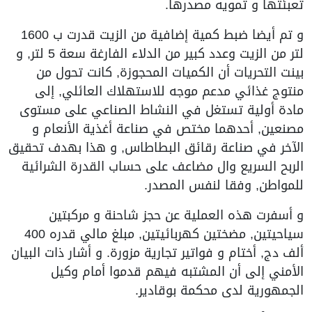
تعبئتها و تمويه مصدرها.
و تم أيضا ضبط كمية إضافية من الزيت قدرت ب 1600
لتر من الزيت وعدد كبير من الدلاء الفارغة سعة 5 لتر, و
بينت التحريات أن الكميات المحجوزة, كانت تحول من
منتوج غذائي مدعم موجه للاستهلاك العائلي, إلى
مادة أولية تستغل في النشاط الصناعي على مستوى
مصنعين, أحدهما مختص في صناعة أغذية الأنعام و
الآخر في صناعة رقائق البطاطاس, و هذا بهدف تحقيق
الربح السريع وال مضاعف على حساب القدرة الشرائية
للمواطن, وفقا لنفس المصدر.
و أسفرت هذه العملية عن حجز شاحنة و مركبتين
سياحيتين, مضختين كهربائيتين, مبلغ مالي قدره 400
ألف دج, أختام و فواتير تجارية مزورة. و أشار ذات البيان
الأمني إلى أن المشتبه فيهم قدموا أمام وكيل
الجمهورية لدى محكمة بوقادير.