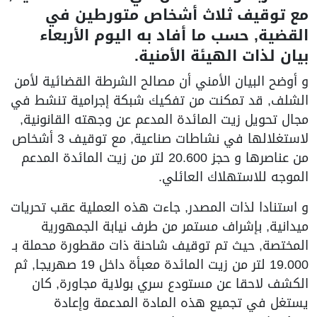
مع توقيف ثلاث أشخاص متورطين في
القضية, حسب ما أفاد به اليوم الأربعاء
بيان لذات الهيئة الأمنية.
و أوضح البيان الأمني أن مصالح الشرطة القضائية لأمن
الشلف, قد تمكنت من تفكيك شبكة إجرامية تنشط في
مجال تحويل زيت المائدة المدعم عن وجهته القانونية,
لاستغلالها في نشاطات صناعية, مع توقيف 3 أشخاص
من عناصرها و حجز 20.600 لتر من زيت المائدة المدعم
الموجه للاستهلاك العائلي.
و استنادا لذات المصدر, جاءت هذه العملية عقب تحريات
ميدانية, بإشراف مستمر من طرف نيابة الجمهورية
المختصة, حيث تم توقيف شاحنة ذات مقطورة محملة بـ
19.000 لتر من زيت المائدة معبأة داخل 19 صهريجا, ثم
الكشف لاحقا عن مستودع سري بولاية مجاورة, كان
يستغل في تجميع هذه المادة المدعمة وإعادة