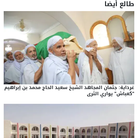
طالع أيضا
غرداية: جثمان المجاهد الشيخ سعيد الحاج محمد بن إبراهيم
"كعباش" يواري الثرى