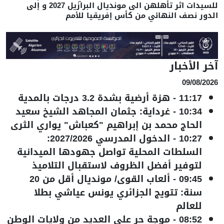
للسيدات اثر تأهلهن الى مونديال البرازيل 2027 و إلى
الدور نصف النهائي من كأس إفريقيا للأمم
آخر الأخبار
09/08/2026
11:17
-
هزة أرضية بشدة 3.2 درجات بالمدية
10:34
-
غرداية: جثمان المجاهد الشيخ سعيد
الحاج محمد بن إبراهيم "كعباش" يواري الثرى
10:27
-
الدخول المدرسي 2027/2026:
السلطات المحلية تواصل جهودها الميدانية
لتوفير أفضل الظروف لاستقبال التلاميذ
09:45
-
ألعاب القوى/ مونديال أقل من 20
سنة: تتويج الجزائري يونس عياشي بطلا
للعالم
08:52
-
موجة حر على العديد من ولايات الوطن