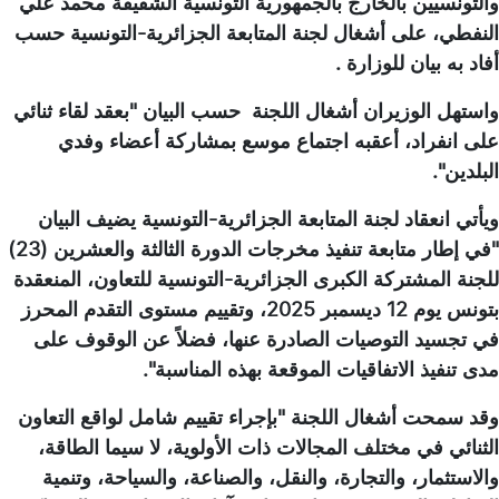
والتونسيين بالخارج بالجمهورية التونسية الشقيقة محمد علي
النفطي، على أشغال لجنة المتابعة الجزائرية-التونسية حسب
أفاد به بيان للوزارة .
واستهل الوزيران أشغال اللجنة حسب البيان "بعقد لقاء ثنائي
على انفراد، أعقبه اجتماع موسع بمشاركة أعضاء وفدي
البلدين".
ويأتي انعقاد لجنة المتابعة الجزائرية-التونسية يضيف البيان
"في إطار متابعة تنفيذ مخرجات الدورة الثالثة والعشرين (23)
للجنة المشتركة الكبرى الجزائرية-التونسية للتعاون، المنعقدة
بتونس يوم 12 ديسمبر 2025، وتقييم مستوى التقدم المحرز
في تجسيد التوصيات الصادرة عنها، فضلاً عن الوقوف على
مدى تنفيذ الاتفاقيات الموقعة بهذه المناسبة".
وقد سمحت أشغال اللجنة "بإجراء تقييم شامل لواقع التعاون
الثنائي في مختلف المجالات ذات الأولوية، لا سيما الطاقة،
والاستثمار، والتجارة، والنقل، والصناعة، والسياحة، وتنمية