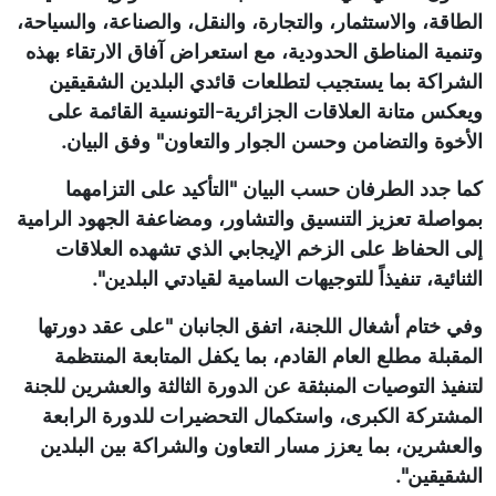
الطاقة، والاستثمار، والتجارة، والنقل، والصناعة، والسياحة،
وتنمية المناطق الحدودية، مع استعراض آفاق الارتقاء بهذه
الشراكة بما يستجيب لتطلعات قائدي البلدين الشقيقين
ويعكس متانة العلاقات الجزائرية-التونسية القائمة على
الأخوة والتضامن وحسن الجوار والتعاون" وفق البيان.
كما جدد الطرفان حسب البيان "التأكيد على التزامهما
بمواصلة تعزيز التنسيق والتشاور، ومضاعفة الجهود الرامية
إلى الحفاظ على الزخم الإيجابي الذي تشهده العلاقات
الثنائية، تنفيذاً للتوجيهات السامية لقيادتي البلدين".
وفي ختام أشغال اللجنة، اتفق الجانبان "على عقد دورتها
المقبلة مطلع العام القادم، بما يكفل المتابعة المنتظمة
لتنفيذ التوصيات المنبثقة عن الدورة الثالثة والعشرين للجنة
المشتركة الكبرى، واستكمال التحضيرات للدورة الرابعة
والعشرين، بما يعزز مسار التعاون والشراكة بين البلدين
الشقيقين".