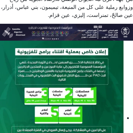
وزوابع رملية على كل من المنيعة، تيميمون، بني عباس، أدرار،
عين صالحّ، تمنراست، إليزي، عين قزام.