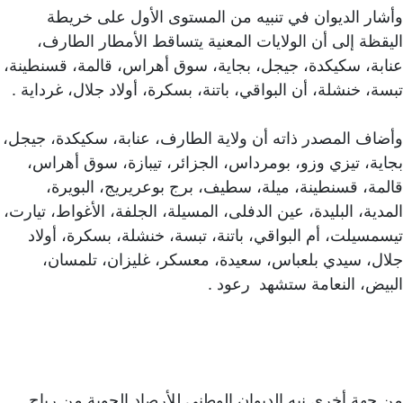
وأشار الديوان في تنبيه من المستوى الأول على خريطة
اليقظة إلى أن الولايات المعنية يتساقط الأمطار الطارف،
عنابة، سكيكدة، جيجل، بجاية، سوق أهراس، قالمة، قسنطينة،
تبسة، خنشلة، أن البواقي، باتنة، بسكرة، أولاد جلال، غرداية .
وأضاف المصدر ذاته أن ولاية الطارف، عنابة، سكيكدة، جيجل،
بجاية، تيزي وزو، بومرداس، الجزائر، تيبازة، سوق أهراس،
قالمة، قسنطينة، ميلة، سطيف، برج بوعريريج، البويرة،
المدية، البليدة، عين الدفلى، المسيلة، الجلفة، الأغواط، تيارت،
تيسمسيلت، أم البواقي، باتنة، تبسة، خنشلة، بسكرة، أولاد
جلال، سيدي بلعباس، سعيدة، معسكر، غليزان، تلمسان،
البيض، النعامة ستشهد رعود .
من جهة أخرى نبه الديوان الوطني للأرصاد الجوية من رياح