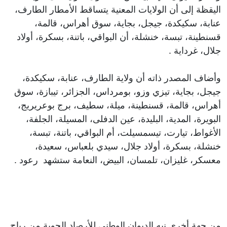
اليقظة إلى أن الولايات المعنية يتساقط الأمطار الطارف،
عنابة، سكيكدة، جيجل، بجاية، سوق أهراس، قالمة،
قسنطينة، تبسة، خنشلة، أن البواقي، باتنة، بسكرة، أولاد
جلال، غرداية .
وأضاف المصدر ذاته أن ولاية الطارف، عنابة، سكيكدة،
جيجل، بجاية، تيزي وزو، بومرداس، الجزائر، تيبازة، سوق
أهراس، قالمة، قسنطينة، ميلة، سطيف، برج بوعريريج،
البويرة، المدية، البليدة، عين الدفلى، المسيلة، الجلفة،
الأغواط، تيارت، تيسمسيلت، أم البواقي، باتنة، تبسة،
خنشلة، بسكرة، أولاد جلال، سيدي بلعباس، سعيدة،
معسكر، غليزان، تلمسان، البيض، النعامة ستشهد رعود .
من جهة أخرى نبه الديوان الوطني للأرصاد الجوية من رياح