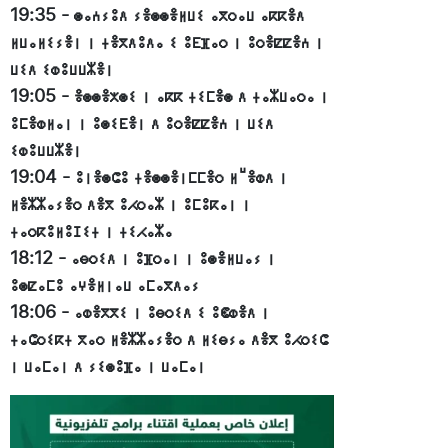
19:35
-
ⵙⴰⵄⵢⵓⴷ ⵢⴻⵙⵙⴻⵍⵡⵉ ⴰⴳⵔⴰⵡ ⴰⴽⴽⴻⴷ
ⵍⵡⴰⵍⵉⵢⴻⵏ ⵏ ⵜⴻⴳⴷⵓⴷⴰ ⵉ ⵓⴹⴼⴰⵔ ⵏ ⵓⵔⴻⵇⵇⴻⵄ ⵏ
ⵡⵉⴷ ⵉⵀⵓⵡⵡⵣⴻⵏ
19:05
-
ⴻⵙⵙⴻⵅⵙⵉ ⵏ ⴰⴽⴽ ⵜⵉⵎⴻⵙ ⴷ ⵜⴰⵣⵡⴰⵔⴰ ⵏ
ⵓⵎⴻⵀⵍⴰⵏ ⵏ ⵓⵙⵉⴹⴻⵏ ⴷ ⵓⵔⴻⵇⵇⴻⵄ ⵏ ⵡⵉⴷ
ⵉⵀⵓⵡⵡⵣⴻⵏ
19:04
-
ⵓⵏⴻⵙⵛⵓ ⵜⴻⵙⵙⴻⵏⵎⵎⴻⵔ ⵍⵯⴻⵀⴷ ⵏ
ⵍⴻⵣⵣⴰⵢⴻⵔ ⴷⴻⴳ ⵓⵃⵔⴰⵣ ⵏ ⵓⵎⵓⴽⴰⵏ ⵏ
ⵜⴰⵔⴽⵓⵍⵓⵊⵉⵜ ⵏ ⵜⵉⵃⴰⵣⴰ
18:12
-
ⴰⴱⵔⵉⴷ ⵏ ⵓⴼⵔⴰⵏ ⵏ ⵓⵙⴻⵍⵡⴰⵢ ⵏ
ⵓⵙⵇⴰⵎⵓ ⴰⵖⴻⵍⵏⴰⵡ ⴰⵎⴰⴳⴷⴰⵢ
18:06
-
ⴰⵀⴻⴳⴳⵉ ⵏ ⵓⴱⵔⵉⴷ ⵉ ⵓⵞⵀⴻⴷ ⵏ
ⵜⴰⵛⵔⵉⴽⵜ ⴳⴰⵔ ⵍⴻⵣⵣⴰⵢⴻⵔ ⴷ ⵍⵉⴱⵢⴰ ⴷⴻⴳ ⵓⵃⵔⵉⵛ
ⵏ ⵡⴰⵎⴰⵏ ⴷ ⵢⵉⵙⵓⴼⴰ ⵏ ⵡⴰⵎⴰⵏ