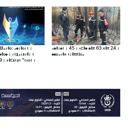
ⵣⵣⴰⵢⴻⵔ: ⴰⵙⵏⴻⵔⵏⵉ ⵏ
ⴰⵙⴻⵏⵙⵉ ⵏ 45 ⵏ ⵜⵎⴻⵙ ⵙⴻⴳ 63 ⴷⴻⴳ 24 ⵏ
ⵙⴻⵔⵙ ⵏ ⵢⵉⴼⴰⵢⵍⵢⴻⵏ ⵉ
ⵙⵙⵡⴰⵢⴻⵄ ⵉⵏⴻⴳⴳⵓⵔⴰ
9 ⵏ ⵜⴻⵎⵍⵉⵍⵉ "ⵉⵜⵔⵉ ⵏ