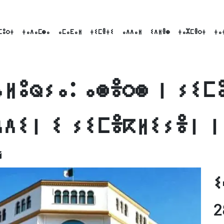
ⵎⵓⵔⵜ
ⵜⴰⴷⴰⵎⵙⴰ
ⴰⵎⴰⴹⴰⵍ
ⵜⵉⵎⴻⵜⵉ
ⴰⴷⴷⴰⵍ
ⵉⴷⵍⴻⵙ
ⵜⴰⵣⵎⴻⵔⵜ
ⵜⴰ
ⵍⵓⵕⵢⴰ: ⴰⵙⴻⵔⵙ ⵏ ⵢⵉⵎ
ⴷⴷⵉⵏ ⵉ ⵢⵉⵎⴻⴽⵍⵉⵢⴻⵏ ⵏ
ok
nkedIn
Email
ⵉ
2