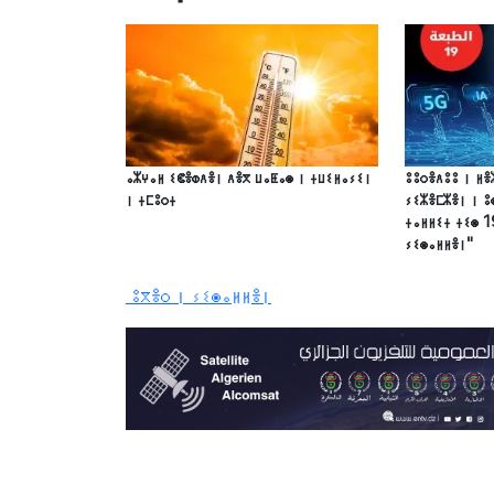
ⴰⵣⵖⴰⵍ ⵉⵞⴻⵀⴷⴻⵏ ⴷⴻⴳ ⵡⴰⵟⴰⵙ ⵏ ⵜⵡⵉⵍⴰⵢⵉⵏ
ⵓⵓⵔⴻⴷⵓⵓ ⵏ ⵍⴻ
ⵏ ⵜⵎⵓⵔⵜ
ⵢⵉⵣⴻⵎⵣⴻⵏ ⵏ ⵓ
ⵜⴰⵍⵍⵉⵜ ⵜⵉⵙ 1
ⵢⵉⵙⴰⵍⵍⴻⵏ"
ⵓⴳⴻⵔ ⵏ ⵢⵉⵙⴰⵍⵍⴻⵏ