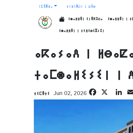
ⵉⵎⴻⵥⵍⴰ
ⵜⵉⵍⵉⵥⵔⵉ ⵏ ⵡⴻⴱ
ⵉⵙⴰⵍⵍⴻⵏ ⵉⵏⴻⴳⵓⵔⴰ
ⵉⵙⴰⵍⵍⴻⵏ ⵏ ⵜ
الرئيسية
ⵉⵙⴰⵍⵍⴻⵏ ⵏ ⵜⵉⵍⵉⴱⵉⵣⵢⵓⵏ
ⴰⴽⴰⵢⴰⴷ ⵏ ⵍⴱⴰⵇⴰ
ⵜⴰⵎⵙⴰⵍⵉⵢⵉⵏ ⵏ 
Facebo
X
Li
ⵜⵉⵎⴻⵜⵉ
Jun 02, 2026