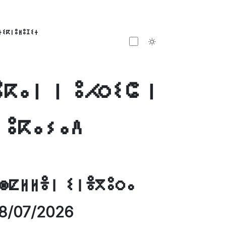
ⵜⵉⴽⵏⵓⵍⵓⵊⵉⵜ
Toggle theme
ⵓⴽⴰⵏ ⵏ ⵓⵃⵔⵉⵛ ⵏ
 ⵓⴽⴰⵢⴰⴷ
ⵙⵇⵍⵍⴻⵏ ⵉⵏⴻⴳⵓⵔⴰ
8/07/2026