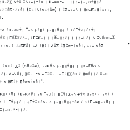
ⵍⵡⴰⵇⴼ ⴷⴻⴳ ⵓⴷⵢⴰⵏ-ⵉⵙ ⵏ ⵡⴰⵙⵙ-ⴰ ⵏ ⵜⵜⵍⴰⵜⴰ, ⴱⴻⵍⵍⵉ
ⵢⵉⵎⴻⴽⵍⵉⵢⴻⵏ (ⵛⴰⵏⴷⵉⴷⴰⵜⴻⵙ) ⵏ ⵓⴽⴰⵢⴰⴷ ⵏ ⵍⴱⴰⵇⴰⵍⵓⵕⵢⴰ,
ⵏ.
-ⴷ ⵉⵡⴰⴽⴽⴻⵏ "ⴰⴷ ⵜⵉⵍⵉ ⵜⴰⵍⵍⴻⵍⵜ ⵉ ⵢⵉⵎⴻⴽⵍⵉⵢⴻⵏ ⵏ
ⴻⴳ ⵜⵎⴻⵣⴳⵉⴷⴰ, ⵉⵎⵓⴽⴰⵏ ⵏ ⵜⵥⴰⵍⵍⵉⵜ ⵏ ⵜⵍⴰⵡⵉⵏ ⴷ ⵓⵖⴻⵔⴱⴰⵣ
ⵢⴰⴷ, ⵉ ⵡⴰⴽⴽⴻⵏ ⴰⴷ ⵉⵍⵉⵏ ⴷⴻⴳ ⵓⴼⵓⵙ-ⵏⵙⴻⵏ, ⴰⵢⴰ ⴷⴻⴳ
 ⵓⵙⴳⵓⵏⴼⵓ (ⵔⴻⵃⵓⵙ), ⴰⴽⴽⴻⴷ ⵜⴰⵍⵍⴻⵍⵜ ⵏ ⵍⵅⴰⵟⴻⵔ ⴷ
ⴷⵉⵏ. ⴷⴰⵖⴻⵏ, ⴼⴽⴰⵏ-ⴷ ⴰⵎⵓⴽⴰⵏ ⴰⵎⵓⴼⴼⵉⵔ ⵉ ⵍⵀⴻⵏⵏⵉ ⴳⴰⵔ
ⵜ ⴷ ⵍⵇⵓⵜ ⴼⴻⵙⵙⵓⵙⴻⵏ".
ⴻⴽⵍⵉⵢⴻⵏ ⵉⵡⴰⴽⴽⴻⵏ ⴰⴷ "ⴰⵡⵉⵏ ⵍⵎⴻⵏⴼⴰⵄ ⵙⴻⴳ ⵡⴰⵀⵉⵍ-ⴰⴳⵉ ⵉ
ⴷ ⵓⵏⵎⴻⵜⵜⵉ ⵏ ⵜⵎⴻⵣⴳⵉⴷⴰ ⴷ ⵜⴰⵍⵍⴻⵍⵜ-ⵉⵙ ⵉ ⵢⵉⵎⴰⵙⵍⴰⵢⴻⵏ ⵏ
ⵡⵓⵏⴰⴱⴰⵖ-ⵏⵏⵉ.