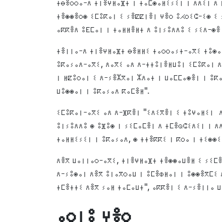
ⵜⴱⴻⵔⵔⴰ-ⴷ ⵜⵏⴻⵖⵍⴰⴼⵜ ⵏ ⵜⴰⵎⵙⴰⵍⵉⵢⵉⵏ ⵏ ⴷⴷⵉⵏ ⴷ 
ⵜⴻⵙⵙⴻⵔⵙ ⵉⵎⵓⴽⴰⵏ ⵉ ⵢⴻⵇⵇⵏⴻⵏ ⵖⴻⵔ ⵓⵃⵔⵉⵛ-ⵉⵙ ⵉ 
ⴰⴽⴽⴻⴷ ⵓⴹⵎⴰⵏ ⵏ ⵜⴰⵍⵍⴻⵍⵜ ⴷ ⵓⵏⵢⵓⴷⴷⵓ ⵉ ⵢⵉⴷ-ⵙⴻ
ⵜⴻⵏⵏⴰ-ⴷ ⵜⵏⴻⵖⵍⴰⴼⵜ ⴱⴻⵍⵍⵉ ⵜⴰⵔⵔⴰⵢⵜ-ⴰⴳⵉ ⵜⵓⵙⴰ
ⵓⴽⴰⵢⴰⴷ-ⴰⴳⵉ, ⴷⴰⴳⵉ ⴰⴷ ⴷ-ⵜⵜⵓⵏⴻⵍⵡⵓⵏ ⵉⵎⵓⴽⴰⵏ ⴷ
ⵏ ⵍⵇⵓⵔⴰⵏ ⵉ ⴷ-ⵢⴻⵣⴳⴰⵏ ⵣⴷⴰⵜ ⵏ ⵡⴰⵎⵎⴰⵙⴻⵏ ⵏ ⵓⴽⴰ
ⵡⵓⵙⵙⴰⵏ ⵏ ⵓⴽⴰⵢⴰⴷ ⴽⴰⵎⴻⵍ".
ⵉⵎⵓⴽⴰⵏ-ⴰⴳⵉ ⴰⴷ ⴷ-ⴼⴽⴻⵏ "ⵉⴷⵉⴳⴻⵏ ⵉ ⵜⵓⵖⴰⵍⵉⵏ ⴷ
ⵓⵏⵢⵓⴷⴷⵓ ⵙ ⵓⴼⵓⵙ ⵏ ⵢⵉⵎⴰⵎⴻⵏ ⴷ ⵜⵎⴻⵕⵛⵉⴷⵉⵏ ⵏ ⴷ
ⵜⴰⵍⵍⵉⵢⵉⵏ ⵏ ⵓⴽⴰⵢⴰⴷ, ⵙ ⵜⵜⴻⴽⴽⵉ ⵏ ⴽⵔⴰ ⵏ ⵜⵉⵙⵙⵉ
ⴷⴻⴳ ⵡⴰⵏⵏⴰⵔ-ⴰⴳⵉ, ⵜⵏⴻⵖⵍⴰⴼⵜ ⵜⴻⵙⵙⴰⵡⴻⵍ ⵉ ⵢⵉⵎ
ⴷ-ⵢⵓⵙⴰⵏ ⴷⴻⴳ ⵓⵏⴰⴳⵔⴰⵡ ⵏ ⵓⵎⴻⵀⵍⴰⵏ ⵏ ⵓⵙⵙⴻⴳⵎⵉ 
ⵜⵎⴻⵜⵜⵉ ⴷⴻⴳ ⵢⴰⵍ ⵜⴰⵎⴰⵡⵜ", ⴰⴽⴽⴻⵏ ⵉ ⴷ-ⵢⴻⵏⵏⴰ 
ⴰⵔⵏⵓ ⵖⴻⵔ