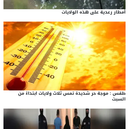
أمطار رعدية على هذه الولايات
طقس : موجة حر شديدة تمس ثلاث ولايات ابتداءً من
السبت