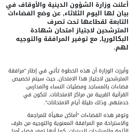
أعلنت وزارة الشؤون الدينية والأوقاف في
بيان لها اليوم الثلاثاء, عن وضع الفضاءات
التابعة لقطاعها تحت تصرف
المترشحين لاجتياز امتحان شهادة
البكالوريا, مع توفير المرافقة والتوجيه
لهم.
وأبرزت الوزارة أن هذه الخطوة تأتي في إطار "مرافقة
المترشحين لاجتياز هذا الامتحان, حيث سيتم تخصيص
فضاءات بالمساجد ومصليات النساء والمدارس
القرآنية القريبة من مراكز الامتحانات, لتكون في
خدمتهم, وذلك طيلة أيام الامتحانات".
وتوفر هذه الفضاءات "أماكن مهيأة للمراجعة
والاستراحة مع المرافقة المعنوية والتوجيه من طرف
الأئمة والمرشدات الدينيات. كما أنها توفر فضاء آمنا