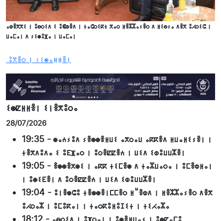
ⴰⵀⴻⴳⴳⵉ ⵏ ⵓⴱⵔⵉⴷ ⵉ ⵓⵞⵀⴻⴷ ⵏ ⵜⴰⵛⵔⵉⴽⵜ ⴳⴰⵔ ⵍⴻⵣⵣⴰⵢⴻⵔ ⴷ ⵍⵉⴱⵢⴰ ⴷⴻⴳ ⵓⵃⵔⵉⵛ ⵏ
ⵡⴰⵎⴰⵏ ⴷ ⵢⵉⵙⵓⴼⴰ ⵏ ⵡⴰⵎⴰⵏ
ⵓⴳⴻⵔ ⵏ ⵢⵉⵙⴰⵍⵍⴻⵏ
ⵉⵙⵇⵍⵍⴻⵏ ⵉⵏⴻⴳⵓⵔⴰ
28/07/2026
19:35
-
ⵙⴰⵄⵢⵓⴷ ⵢⴻⵙⵙⴻⵍⵡⵉ ⴰⴳⵔⴰⵡ ⴰⴽⴽⴻⴷ ⵍⵡⴰⵍⵉⵢⴻⵏ ⵏ
ⵜⴻⴳⴷⵓⴷⴰ ⵉ ⵓⴹⴼⴰⵔ ⵏ ⵓⵔⴻⵇⵇⴻⵄ ⵏ ⵡⵉⴷ ⵉⵀⵓⵡⵡⵣⴻⵏ
19:05
-
ⴻⵙⵙⴻⵅⵙⵉ ⵏ ⴰⴽⴽ ⵜⵉⵎⴻⵙ ⴷ ⵜⴰⵣⵡⴰⵔⴰ ⵏ ⵓⵎⴻⵀⵍⴰⵏ
ⵏ ⵓⵙⵉⴹⴻⵏ ⴷ ⵓⵔⴻⵇⵇⴻⵄ ⵏ ⵡⵉⴷ ⵉⵀⵓⵡⵡⵣⴻⵏ
19:04
-
ⵓⵏⴻⵙⵛⵓ ⵜⴻⵙⵙⴻⵏⵎⵎⴻⵔ ⵍⵯⴻⵀⴷ ⵏ ⵍⴻⵣⵣⴰⵢⴻⵔ ⴷⴻⴳ
ⵓⵃⵔⴰⵣ ⵏ ⵓⵎⵓⴽⴰⵏ ⵏ ⵜⴰⵔⴽⵓⵍⵓⵊⵉⵜ ⵏ ⵜⵉⵃⴰⵣⴰ
18:12
-
ⴰⴱⵔⵉⴷ ⵏ ⵓⴼⵔⴰⵏ ⵏ ⵓⵙⴻⵍⵡⴰⵢ ⵏ ⵓⵙⵇⴰⵎⵓ