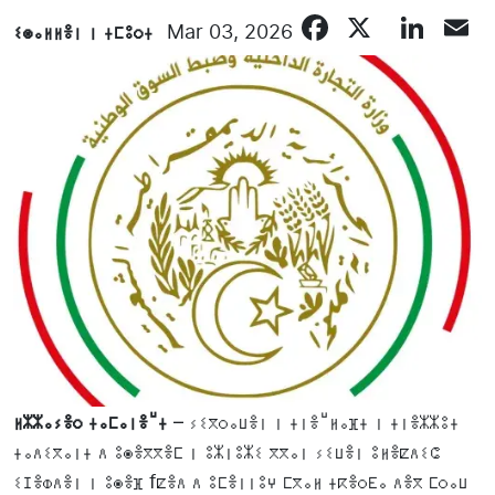
Faceboo
X
Lin
E
ⵉⵙⴰⵍⵍⴻⵏ ⵏ ⵜⵎⵓⵔⵜ
Mar 03, 2026
ⵍⵣⵣⴰⵢⴻⵔ ⵜⴰⵎⴰⵏⴻⵯⵜ
– ⵢⵉⴳⵔⴰⵡⴻⵏ ⵏ ⵜⵏⴻⵯⵍⴰⴼⵜ ⵏ ⵜⵏⴻⵣⵣⵓⵜ
ⵜⴰⴷⵉⴳⴰⵏⵜ ⴷ ⵓⵙⴻⴳⴳⴻⵎ ⵏ ⵓⵣⵏⵓⵣⵉ ⴳⴳⴰⵏ ⵢⵉⵡⴻⵏ ⵓⵍⴻⵇⴷⵉⵛ
ⵉⵊⴻⵀⴷⴻⵏ ⵏ ⵓⵙⴻⴼ fⵇⴻⴷ ⴷ ⵓⵎⴻⵏⵏⵓⵖ ⵎⴳⴰⵍ ⵜⴽⴻⵔⴹⴰ ⴷⴻⴳ ⵎⵔⴰⵡ