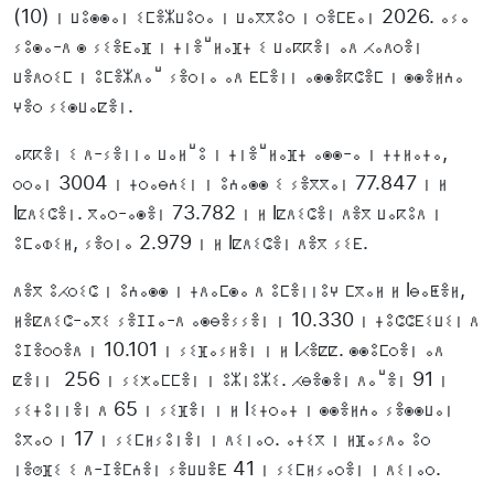
(10) ⵏ ⵡⵓⵙⵙⴰⵏ ⵉⵎⴻⵣⵡⵓⵔⴰ ⵏ ⵡⴰⴳⴳⵓⵔ ⵏ ⵔⴻⵎⴹⴰⵏ 2026. ⴰⵢⴰ
ⵢⵓⵙⴰ-ⴷ ⵙ ⵢⵉⴻⴹⴰⴼ ⵏ ⵜⵏⴻⵯⵍⴰⴼⵜ ⵉ ⵡⴰⴽⴽⴻⵏ ⴰⴷ ⵃⴰⴷⵔⴻⵏ
ⵡⴻⴷⵔⵉⵎ ⵏ ⵓⵎⴻⵣⴷⴰⵯ ⵢⴻⵔⵏⴰ ⴰⴷ ⴹⵎⴻⵏⵏ ⴰⵙⵙⴻⴽⵛⴻⵎ ⵏ ⵙⵙⴻⵍⵄⴰ
ⵖⴻⵔ ⵢⵉⵙⵡⴰⵇⴻⵏ.
ⴰⴽⴽⴻⵏ ⵉ ⴷ-ⵢⴻⵏⵏⴰ ⵡⴰⵍⵯⵓ ⵏ ⵜⵏⴻⵯⵍⴰⴼⵜ ⴰⵙⵙ-ⴰ ⵏ ⵜⵜⵍⴰⵜⴰ,
ⵔⵔⴰⵏ 3004 ⵏ ⵜⵔⴰⴱⵄⵉⵏ ⵏ ⵓⵄⴰⵙⵙ ⵉ ⵢⴻⴳⴳⴰⵏ 77.847 ⵏ ⵍ
lⵇⴷⵉⵛⴻⵏ. ⴳⴰⵔ-ⴰⵙⴻⵏ 73.782 ⵏ ⵍ lⵇⴷⵉⵛⴻⵏ ⴷⴻⴳ ⵡⴰⴽⵓⴷ ⵏ
ⵓⵎⴰⵀⵉⵍ, ⵢⴻⵔⵏⴰ 2.979 ⵏ ⵍ lⵇⴷⵉⵛⴻⵏ ⴷⴻⴳ ⵢⵉⴹ.
ⴷⴻⴳ ⵓⵃⵔⵉⵛ ⵏ ⵓⵄⴰⵙⵙ ⵏ ⵜⴷⴰⵎⵙⴰ ⴷ ⵓⵎⴻⵏⵏⵓⵖ ⵎⴳⴰⵍ ⵍ lⴱⴰⵟⴻⵍ,
ⵍⴻⵇⴷⵉⵛ-ⴰⴳⵉ ⵢⴻⵊⵊⴰ-ⴷ ⴰⵙⴱⴻⵢⵢⴻⵏ ⵏ 10.330 ⵏ ⵜⵓⵛⵛⴹⵉⵡⵉⵏ ⴷ
ⵓⵊⴻⵔⵔⴻⴷ ⵏ 10.101 ⵏ ⵢⵉⴼⴰⵢⵍⴻⵏ ⵏ ⵍ lⵃⴻⵇⵇ. ⵙⵙⵓⵎⵔⴻⵏ ⴰⴷ
ⵇⴻⵏⵏ 256 ⵏ ⵢⵉⵅⴰⵎⵎⴻⵏ ⵏ ⵓⵣⵏⵓⵣⵉ. ⵃⴱⴻⵙⴻⵏ ⴷⴰⵯⴻⵏ 91 ⵏ
ⵢⵉⵜⵓⵏⵏⴻⵏ ⴷ 65 ⵏ ⵢⵉⴼⴻⵏ ⵏ ⵍ lⵉⵜⵔⴰⵜ ⵏ ⵙⵙⴻⵍⵄⴰ ⵢⴻⵙⵙⵡⴰⵏ
ⵓⴳⴰⵔ ⵏ 17 ⵏ ⵢⵉⵎⵍⵢⵓⵏⴻⵏ ⵏ ⴷⵉⵏⴰⵔ. ⴰⵜⵉⴳ ⵏ ⵍⴼⴰⵢⴷⴰ ⵓⵔ
ⵏⴻⵚⴼⵉ ⵉ ⴷ-ⵊⴻⵎⵄⴻⵏ ⵢⴻⵡⵡⴻⴹ 41 ⵏ ⵢⵉⵎⵍⵢⴰⵔⴻⵏ ⵏ ⴷⵉⵏⴰⵔ.