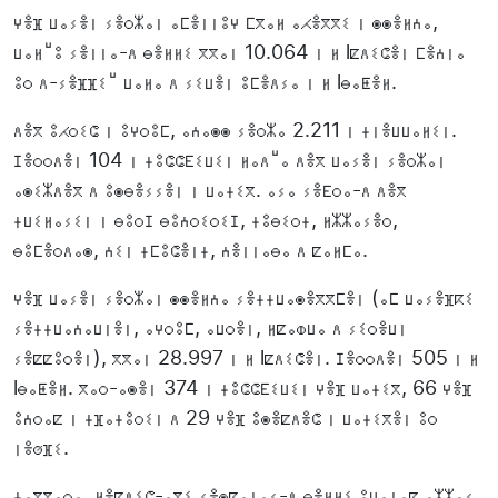
ⵖⴻⴼ ⵡⴰⵢⴻⵏ ⵢⴻⵔⵣⴰⵏ ⴰⵎⴻⵏⵏⵓⵖ ⵎⴳⴰⵍ ⴰⵃⴻⴳⴳⵉ ⵏ ⵙⵙⴻⵍⵄⴰ,
ⵡⴰⵍⵯⵓ ⵢⴻⵏⵏⴰ-ⴷ ⴱⴻⵍⵍⵉ ⴳⴳⴰⵏ 10.064 ⵏ ⵍ lⵇⴷⵉⵛⴻⵏ ⵎⴻⵄⵏⴰ
ⵓⵔ ⴷ-ⵢⴻⴼⴼⵉⵯ ⵡⴰⵍⴰ ⴷ ⵢⵉⵡⴻⵏ ⵓⵎⴻⴷⵢⴰ ⵏ ⵍ lⴱⴰⵟⴻⵍ.
ⴷⴻⴳ ⵓⵃⵔⵉⵛ ⵏ ⵓⵖⵔⵓⵎ, ⴰⵄⴰⵙⵙ ⵢⴻⵔⵣⴰ 2.211 ⵏ ⵜⵏⴻⵡⵡⴰⵍⵉⵏ.
ⵊⴻⵔⵔⴷⴻⵏ 104 ⵏ ⵜⵓⵛⵛⴹⵉⵡⵉⵏ ⵍⴰⴷⵯⴰ ⴷⴻⴳ ⵡⴰⵢⴻⵏ ⵢⴻⵔⵣⴰⵏ
ⴰⵙⵉⵣⴷⴻⴳ ⴷ ⵓⵙⴱⴻⵢⵢⴻⵏ ⵏ ⵡⴰⵜⵉⴳ. ⴰⵢⴰ ⵢⴻⴹⵔⴰ-ⴷ ⴷⴻⴳ
ⵜⵡⵉⵍⴰⵢⵉⵏ ⵏ ⴱⵓⵔⵊ ⴱⵓⵄⵔⵉⵔⵉⵊ, ⵜⵓⴱⵉⵔⵜ, ⵍⵣⵣⴰⵢⴻⵔ,
ⴱⵓⵎⴻⵔⴷⴰⵙ, ⵄⵉⵏ ⵜⵎⵓⵛⴻⵏⵜ, ⵄⴻⵏⵏⴰⴱⴰ ⴷ ⵇⴰⵍⵎⴰ.
ⵖⴻⴼ ⵡⴰⵢⴻⵏ ⵢⴻⵔⵣⴰⵏ ⵙⵙⴻⵍⵄⴰ ⵢⴻⵜⵜⵡⴰⵙⴻⴳⴳⵎⴻⵏ (ⴰⵎ ⵡⴰⵢⴻⴼⴽⵉ
ⵢⴻⵜⵜⵡⴰⵄⴰⵡⵏⴻⵏ, ⴰⵖⵔⵓⵎ, ⴰⵡⵔⴻⵏ, ⵍⵇⴰⵀⵡⴰ ⴷ ⵢⵉⵔⴻⵡⵏ
ⵢⴻⵇⵇⵓⵔⴻⵏ), ⴳⴳⴰⵏ 28.997 ⵏ ⵍ lⵇⴷⵉⵛⴻⵏ. ⵊⴻⵔⵔⴷⴻⵏ 505 ⵏ ⵍ
lⴱⴰⵟⴻⵍ. ⴳⴰⵔ-ⴰⵙⴻⵏ 374 ⵏ ⵜⵓⵛⵛⴹⵉⵡⵉⵏ ⵖⴻⴼ ⵡⴰⵜⵉⴳ, 66 ⵖⴻⴼ
ⵓⵄⵔⴰⵇ ⵏ ⵜⴼⴰⵜⵓⵔⵉⵏ ⴷ 29 ⵖⴻⴼ ⵓⵙⴻⵇⴷⴻⵛ ⵏ ⵡⴰⵜⵉⴳⴻⵏ ⵓⵔ
ⵏⴻⵚⴼⵉ.
ⵜⴰⴳⴳⴰⵔⴰ, ⵍⴻⵇⴷⵉⵛ-ⴰⴳⵉ ⵢⴻⵙⴽⴰⵏⴰⵢ-ⴷ ⴱⴻⵍⵍⵉ ⵓⵡⴰⵏⴰⴽ ⴰⵣⵣⴰⵢ