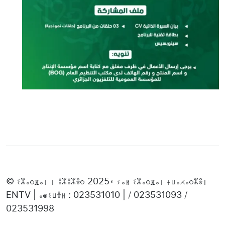
© ⵉⵣⴰⵔⴼⴰⵏ ⵏ ⵓⵣⵓⵣⴻⵔ 2025، ⵢⴰⵍ ⵉⵣⴰⵔⴼⴰⵏ ⵜⵡⴰⵃⴰⵔⵣⴻⵏ
ENTV | ⴰⵙⵉⵡⴻⵍ : 023531010 | / 023531093 /
023531998