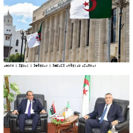
ⴰⴱⵔⵉⴷ ⵏ ⵓⴼⵔⴰⵏ ⵏ ⵓⵙⴻⵍⵡⴰⵢ ⵏ ⵓⵙⵇⴰⵎⵓ ⴰⵖⴻⵍⵏⴰⵡ ⴰⵎⴰⴳⴷⴰⵢ