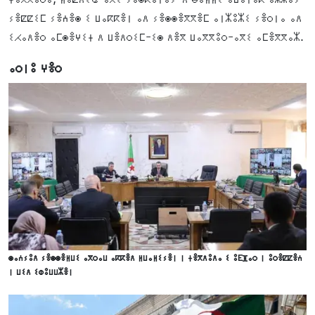
ⵢⴻⵇⵇⵉⵎ ⵢⴻⵄⴻⵙ ⵉ ⵡⴰⴽⴽⴻⵏ ⴰⴷ ⵢⴻⵙⵙⴻⴳⴳⴻⵎ ⴰⵏⵣⵓⵣⵉ ⵢⴻⵔⵏⴰ ⴰⴷ
ⵉⵃⴰⴷⴻⵔ ⴰⵎⵙⴻⵖⵉⵜ ⴷ ⵡⴻⴷⵔⵉⵎ-ⵉⵙ ⴷⴻⴳ ⵡⴰⴳⴳⵓⵔ-ⴰⴳⵉ ⴰⵎⴻⴳⴳⴰⵣ.
ⴰⵔⵏⵓ ⵖⴻⵔ
ⵙⴰⵄⵢⵓⴷ ⵢⴻⵙⵙⴻⵍⵡⵉ ⴰⴳⵔⴰⵡ ⴰⴽⴽⴻⴷ ⵍⵡⴰⵍⵉⵢⴻⵏ ⵏ ⵜⴻⴳⴷⵓⴷⴰ ⵉ ⵓⴹⴼⴰⵔ ⵏ ⵓⵔⴻⵇⵇⴻⵄ
ⵏ ⵡⵉⴷ ⵉⵀⵓⵡⵡⵣⴻⵏ