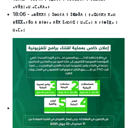
ⴰⵖⴻⵍⵏⴰⵡ ⴰⵎⴰⴳⴷⴰⵢ
18:06
-
ⴰⵀⴻⴳⴳⵉ ⵏ ⵓⴱⵔⵉⴷ ⵉ ⵓⵞⵀⴻⴷ ⵏ ⵜⴰⵛⵔⵉⴽⵜ ⴳⴰⵔ
ⵍⴻⵣⵣⴰⵢⴻⵔ ⴷ ⵍⵉⴱⵢⴰ ⴷⴻⴳ ⵓⵃⵔⵉⵛ ⵏ ⵡⴰⵎⴰⵏ ⴷ ⵢⵉⵙⵓⴼⴰ ⵏ
ⵡⴰⵎⴰⵏ