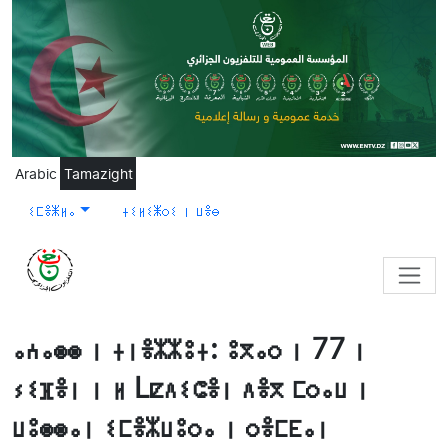
Skip to main content
Arabic
Tamazight
ⵉⵎⴻⵥⵍⴰ
ⵜⵉⵍⵉⵥⵔⵉ ⵏ ⵡⴻⴱ
ⴰⵄⴰⵙⵙ ⵏ ⵜⵏⴻⵣⵣⵓⵜ: ⵓⴳⴰⵔ ⵏ 77 ⵏ
ⵢⵉⴼⴻⵏ ⵏ ⵍ Lⵇⴷⵉⵛⴻⵏ ⴷⴻⴳ ⵎⵔⴰⵡ ⵏ
ⵡⵓⵙⵙⴰⵏ ⵉⵎⴻⵣⵡⵓⵔⴰ ⵏ ⵔⴻⵎⴹⴰⵏ