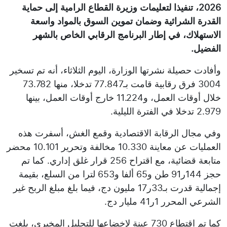
2026، تنفيذا لتعليمات وزيرة القطاع الرامية إلى حماية
القدرة الشرائية وضمان تموين السوق بالمواد واسعة
الاستهلاك، في إطار البرنامج الرقابي الخاص بالشهر
الفضيل.
وأفادت حصيلة نشرتها الوزارة، اليوم الثلاثاء، أنه تم تسخير
3004 فرق رقابية قامت بـ77.847 تدخلا، منها 73.782
خلال أوقات العمل، و11.224 خارج أوقات العمل، بينها
2.979 تدخلا في الفترة الليلية.
وفي مجال الرقابة الاقتصادية وقمع الغش، أسفرت هذه
العمليات عن معاينة 10.330 مخالفة وتحرير 10.101 محضر
متابعة قضائية، مع اقتراح 256 قرار غلق إداري. كما تم
حجز 144ر91 طن و65 ألفا و653 لترا من السلع، بقيمة
إجمالية قدرت بـ33ر17 مليون دج، فيما بلغ مبلغ الربح غير
الشرعي المحرر 1ر41 مليار دج.
كما تم اقتطاع 730 عينة لإخضاعها للتحليل المخبري، بلغت