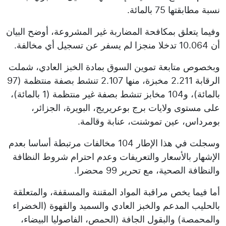
نسبة مطابقتها 75 بالمائة.
وفيما يتعلق بمكافحة المضاربة غير المشروعة، أوضح البيان
أن 10.064 تدخلا منجزا لم يسفر عن تسجيل أي مخالفة.
وبخصوص متابعة تموين السوق بمادة الخبز العادي، شملت
الرقابة 2.211 مخبزة، منها 2.107 تنشط بصفة منتظمة (97
بالمائة)، و104 مخابز تنشط بصفة غير منتظمة (1 بالمائة)،
على مستوى ولايات برج بوعريريج، البويرة، الجزائر،
بومرداس، عين تموشنت، عنابة وقالمة.
وسجلت في هذا الإطار 104 مخالفات مرتبطة أساسا بعدم
الإشهار بالأسعار والتعريفات وعدم احترام شروط النظافة
والنظافة الصحية، مع تحرير 99 محضرا.
أما فيما يخص مراقبة المواد المقننة والمسقفة، والمتعلقة
بالحليب المدعم والخبز العادي والسميد والقهوة (الخضراء
والمحمصة) والبقول الجافة (الحمص، الفاصوليا البيضاء،