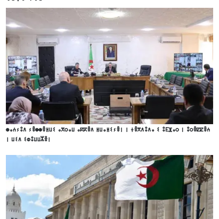
ⵙⴰⵄⵢⵓⴷ ⵢⴻⵙⵙⴻⵍⵡⵉ ⴰⴳⵔⴰⵡ ⴰⴽⴽⴻⴷ ⵍⵡⴰⵍⵉⵢⴻⵏ ⵏ ⵜⴻⴳⴷⵓⴷⴰ ⵉ ⵓⴹⴼⴰⵔ ⵏ ⵓⵔⴻⵇⵇⴻⵄ
ⵏ ⵡⵉⴷ ⵉⵀⵓⵡⵡⵣⴻⵏ