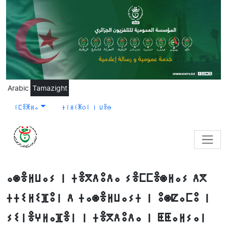
Skip to main content
Arabic
Tamazight
ⵉⵎⴻⵥⵍⴰ
ⵜⵉⵍⵉⵥⵔⵉ ⵏ ⵡⴻⴱ
ⴰⵙⴻⵍⵡⴰⵢ ⵏ ⵜⴻⴳⴷⵓⴷⴰ ⵢⴻⵎⵎⴻⵙⵍⴰⵢ ⴷⴳ
ⵜⵜⵉⵍⵉⴼⵓⵏ ⴷ ⵜⴰⵙⴻⵍⵡⴰⵢⵜ ⵏ ⵓⵙⵇⴰⵎⵓ ⵏ
ⵢⵉⵏⴻⵖⵍⴰⴼⴻⵏ ⵏ ⵜⴻⴳⴷⵓⴷⴰ ⵏ ⵟⵟⴰⵍⵢⴰⵏ