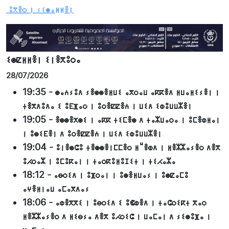
ⵓⴳⴻⵔ ⵏ ⵢⵉⵙⴰⵍⵍⴻⵏ
ⵉⵙⵇⵍⵍⴻⵏ ⵉⵏⴻⴳⵓⵔⴰ
28/07/2026
19:35
-
ⵙⴰⵄⵢⵓⴷ ⵢⴻⵙⵙⴻⵍⵡⵉ ⴰⴳⵔⴰⵡ ⴰⴽⴽⴻⴷ ⵍⵡⴰⵍⵉⵢⴻⵏ ⵏ
ⵜⴻⴳⴷⵓⴷⴰ ⵉ ⵓⴹⴼⴰⵔ ⵏ ⵓⵔⴻⵇⵇⴻⵄ ⵏ ⵡⵉⴷ ⵉⵀⵓⵡⵡⵣⴻⵏ
19:05
-
ⴻⵙⵙⴻⵅⵙⵉ ⵏ ⴰⴽⴽ ⵜⵉⵎⴻⵙ ⴷ ⵜⴰⵣⵡⴰⵔⴰ ⵏ ⵓⵎⴻⵀⵍⴰⵏ
ⵏ ⵓⵙⵉⴹⴻⵏ ⴷ ⵓⵔⴻⵇⵇⴻⵄ ⵏ ⵡⵉⴷ ⵉⵀⵓⵡⵡⵣⴻⵏ
19:04
-
ⵓⵏⴻⵙⵛⵓ ⵜⴻⵙⵙⴻⵏⵎⵎⴻⵔ ⵍⵯⴻⵀⴷ ⵏ ⵍⴻⵣⵣⴰⵢⴻⵔ ⴷⴻⴳ
ⵓⵃⵔⴰⵣ ⵏ ⵓⵎⵓⴽⴰⵏ ⵏ ⵜⴰⵔⴽⵓⵍⵓⵊⵉⵜ ⵏ ⵜⵉⵃⴰⵣⴰ
18:12
-
ⴰⴱⵔⵉⴷ ⵏ ⵓⴼⵔⴰⵏ ⵏ ⵓⵙⴻⵍⵡⴰⵢ ⵏ ⵓⵙⵇⴰⵎⵓ
ⴰⵖⴻⵍⵏⴰⵡ ⴰⵎⴰⴳⴷⴰⵢ
18:06
-
ⴰⵀⴻⴳⴳⵉ ⵏ ⵓⴱⵔⵉⴷ ⵉ ⵓⵞⵀⴻⴷ ⵏ ⵜⴰⵛⵔⵉⴽⵜ ⴳⴰⵔ
ⵍⴻⵣⵣⴰⵢⴻⵔ ⴷ ⵍⵉⴱⵢⴰ ⴷⴻⴳ ⵓⵃⵔⵉⵛ ⵏ ⵡⴰⵎⴰⵏ ⴷ ⵢⵉⵙⵓⴼⴰ ⵏ