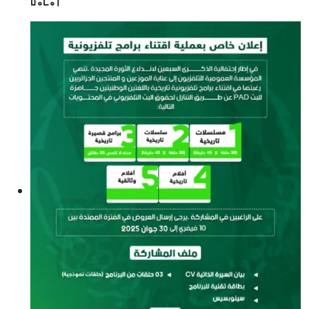
ⵡⴰⵎⴰⵏ