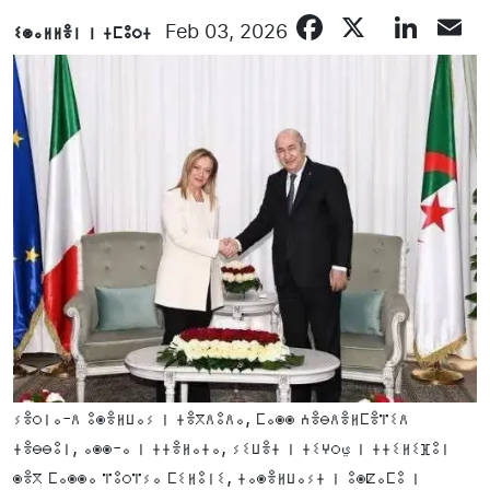
Facebook
X
Lin
E
ⵉⵙⴰⵍⵍⴻⵏ ⵏ ⵜⵎⵓⵔⵜ
Feb 03, 2026
ⵢⴻⵔⵏⴰ-ⴷ ⵓⵙⴻⵍⵡⴰⵢ ⵏ ⵜⴻⴳⴷⵓⴷⴰ, ⵎⴰⵙⵙ ⵄⴻⴱⴷⴻⵍⵎⴻⴶⵉⴷ
ⵜⴻⴱⴱⵓⵏ, ⴰⵙⵙ-ⴰ ⵏ ⵜⵜⴻⵍⴰⵜⴰ, ⵢⵉⵡⴻⵜ ⵏ ⵜⵉⵖⵔي ⵏ ⵜⵜⵉⵍⵉⴼⵓⵏ
ⵙⴻⴳ ⵎⴰⵙⵙⴰ ⴶⵓⵔⴶⵢⴰ ⵎⵉⵍⵓⵏⵉ, ⵜⴰⵙⴻⵍⵡⴰⵢⵜ ⵏ ⵓⵙⵇⴰⵎⵓ ⵏ