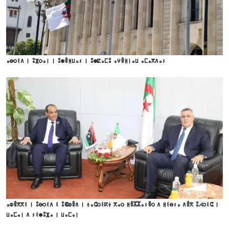
ⴰⴱⵔⵉⴷ ⵏ ⵓⴼⵔⴰⵏ ⵏ ⵓⵙⴻⵍⵡⴰⵢ ⵏ ⵓⵙⵇⴰⵎⵓ ⴰⵖⴻⵍⵏⴰⵡ ⴰⵎⴰⴳⴷⴰⵢ
ⴰⵀⴻⴳⴳⵉ ⵏ ⵓⴱⵔⵉⴷ ⵉ ⵓⵞⵀⴻⴷ ⵏ ⵜⴰⵛⵔⵉⴽⵜ ⴳⴰⵔ ⵍⴻⵣⵣⴰⵢⴻⵔ ⴷ ⵍⵉⴱⵢⴰ ⴷⴻⴳ ⵓⵃⵔⵉⵛ ⵏ
ⵡⴰⵎⴰⵏ ⴷ ⵢⵉⵙⵓⴼⴰ ⵏ ⵡⴰⵎⴰⵏ