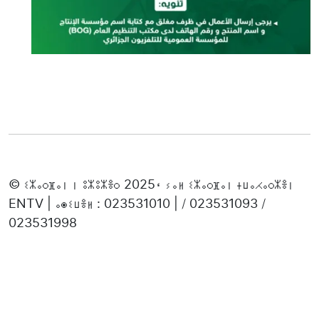
© ⵉⵣⴰⵔⴼⴰⵏ ⵏ ⵓⵣⵓⵣⴻⵔ 2025، ⵢⴰⵍ ⵉⵣⴰⵔⴼⴰⵏ ⵜⵡⴰⵃⴰⵔⵣⴻⵏ
ENTV | ⴰⵙⵉⵡⴻⵍ : 023531010 | / 023531093 /
023531998