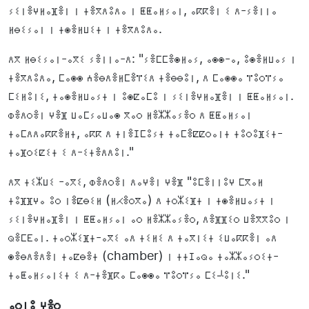
ⵢⵉⵏⴻⵖⵍⴰⴼⴻⵏ ⵏ ⵜⴻⴳⴷⵓⴷⴰ ⵏ ⵟⵟⴰⵍⵢⴰⵏ, ⴰⴽⴽⴻⵏ ⵉ ⴷ-ⵢⴻⵏⵏⴰ
ⵍⴱⵉⵢⴰⵏ ⵏ ⵜⵙⴻⵍⵡⵉⵜ ⵏ ⵜⴻⴳⴷⵓⴷⴰ.
ⴷⴳ ⵍⴱⵉⵢⴰⵏ-ⴰⴳⵉ ⵢⴻⵏⵏⴰ-ⴷ: "ⵢⴻⵎⵎⴻⵙⵍⴰⵢ, ⴰⵙⵙ-ⴰ, ⵓⵙⴻⵍⵡⴰⵢ ⵏ
ⵜⴻⴳⴷⵓⴷⴰ, ⵎⴰⵙⵙ ⵄⴻⴱⴷⴻⵍⵎⴻⴶⵉⴷ ⵜⴻⴱⴱⵓⵏ, ⴷ ⵎⴰⵙⵙⴰ ⴶⵓⵔⴶⵢⴰ
ⵎⵉⵍⵓⵏⵉ, ⵜⴰⵙⴻⵍⵡⴰⵢⵜ ⵏ ⵓⵙⵇⴰⵎⵓ ⵏ ⵢⵉⵏⴻⵖⵍⴰⴼⴻⵏ ⵏ ⵟⵟⴰⵍⵢⴰⵏ.
ⵀⴻⴷⵔⴻⵏ ⵖⴻⴼ ⵡⴰⵎⵢⴰⵡⴰⵙ ⴳⴰⵔ ⵍⴻⵣⵣⴰⵢⴻⵔ ⴷ ⵟⵟⴰⵍⵢⴰⵏ
ⵜⴰⵎⴷⴷⴰⴽⴽⴻⵍⵜ, ⴰⴽⴽ ⴷ ⵜⵏⴻⵊⵎⵓⵢⵜ ⵜⴰⵎⴻⵇⵇⵔⴰⵏⵜ ⵜⵓⵔⵓⴼⵉⵜ-
ⵜⴰⴼⵔⵉⵇⵉⵜ ⵉ ⴷ-ⵉⵜⴻⴷⴷⵓⵏ."
ⴷⴳ ⵜⵉⵣⵡⵉ -ⴰⴳⵉ, ⵀⴻⴷⵔⴻⵏ ⴷⴰⵖⴻⵏ ⵖⴻⴼ "ⵓⵎⴻⵏⵏⵓⵖ ⵎⴳⴰⵍ
ⵜⵓⴼⴼⵖⴰ ⵓⵔ ⵏⴻⵇⴱⵉⵍ (ⵍⵃⴻⵔⴳⴰ) ⴷ ⵜⵔⵣⵉⴼⵜ ⵏ ⵜⵙⴻⵍⵡⴰⵢⵜ ⵏ
ⵢⵉⵏⴻⵖⵍⴰⴼⴻⵏ ⵏ ⵟⵟⴰⵍⵢⴰⵏ ⴰⵔ ⵍⴻⵣⵣⴰⵢⴻⵔ, ⴷⴻⴼⴼⵉⵔ ⵡⴻⴳⴳⵓⵔ ⵏ
ⵕⴻⵎⴹⴰⵏ. ⵜⴰⵔⵣⵉⴼⵜ-ⴰⴳⵉ ⴰⴷ ⵜⵉⵍⵉ ⴷ ⵜⴰⴳⵏⵉⵜ ⵉⵡⴰⴽⴽⴻⵏ ⴰⴷ
ⵙⴻⴱⴷⴻⴷⴻⵏ ⵜⴰⵇⴱⴻⵜ (chamber) ⵏ ⵜⵜⵊⴰⵕⴰ ⵜⴰⵣⵣⴰⵢⵔⵉⵜ-
ⵜⴰⵟⴰⵍⵢⴰⵏⵉⵜ ⵉ ⴷ-ⵜⴻⴼⴽⴰ ⵎⴰⵙⵙⴰ ⴶⵓⵔⴶⵢⴰ ⵎⵉﻠⵓⵏⵉ."
ⴰⵔⵏⵓ ⵖⴻⵔ