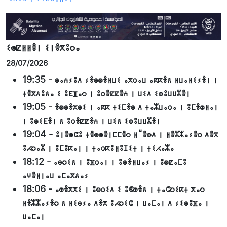
ⵉⵙⵇⵍⵍⴻⵏ ⵉⵏⴻⴳⵓⵔⴰ
28/07/2026
19:35
-
ⵙⴰⵄⵢⵓⴷ ⵢⴻⵙⵙⴻⵍⵡⵉ ⴰⴳⵔⴰⵡ ⴰⴽⴽⴻⴷ ⵍⵡⴰⵍⵉⵢⴻⵏ ⵏ
ⵜⴻⴳⴷⵓⴷⴰ ⵉ ⵓⴹⴼⴰⵔ ⵏ ⵓⵔⴻⵇⵇⴻⵄ ⵏ ⵡⵉⴷ ⵉⵀⵓⵡⵡⵣⴻⵏ
19:05
-
ⴻⵙⵙⴻⵅⵙⵉ ⵏ ⴰⴽⴽ ⵜⵉⵎⴻⵙ ⴷ ⵜⴰⵣⵡⴰⵔⴰ ⵏ ⵓⵎⴻⵀⵍⴰⵏ
ⵏ ⵓⵙⵉⴹⴻⵏ ⴷ ⵓⵔⴻⵇⵇⴻⵄ ⵏ ⵡⵉⴷ ⵉⵀⵓⵡⵡⵣⴻⵏ
19:04
-
ⵓⵏⴻⵙⵛⵓ ⵜⴻⵙⵙⴻⵏⵎⵎⴻⵔ ⵍⵯⴻⵀⴷ ⵏ ⵍⴻⵣⵣⴰⵢⴻⵔ ⴷⴻⴳ
ⵓⵃⵔⴰⵣ ⵏ ⵓⵎⵓⴽⴰⵏ ⵏ ⵜⴰⵔⴽⵓⵍⵓⵊⵉⵜ ⵏ ⵜⵉⵃⴰⵣⴰ
18:12
-
ⴰⴱⵔⵉⴷ ⵏ ⵓⴼⵔⴰⵏ ⵏ ⵓⵙⴻⵍⵡⴰⵢ ⵏ ⵓⵙⵇⴰⵎⵓ
ⴰⵖⴻⵍⵏⴰⵡ ⴰⵎⴰⴳⴷⴰⵢ
18:06
-
ⴰⵀⴻⴳⴳⵉ ⵏ ⵓⴱⵔⵉⴷ ⵉ ⵓⵞⵀⴻⴷ ⵏ ⵜⴰⵛⵔⵉⴽⵜ ⴳⴰⵔ
ⵍⴻⵣⵣⴰⵢⴻⵔ ⴷ ⵍⵉⴱⵢⴰ ⴷⴻⴳ ⵓⵃⵔⵉⵛ ⵏ ⵡⴰⵎⴰⵏ ⴷ ⵢⵉⵙⵓⴼⴰ ⵏ
ⵡⴰⵎⴰⵏ