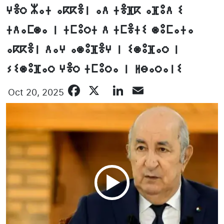
ⵖⴻⵔ ⵣⴰⵜ ⴰⴽⴽⴻⵏ ⴰⴷ ⵜⴻⴼⴽ ⴰⴼⵓⴷ ⵉ
ⵜⴷⴰⵎⵙⴰ ⵏ ⵜⵎⵓⵔⵜ ⴷ ⵜⵎⴻⵜⵉ ⵙⵓⵎⴰⵜⴰ
ⴰⴽⴽⴻⵏ ⴷⴰⵖ ⴰⵙⵓⴼⴻⵖ ⵏ ⵉⵙⵓⴼⴰⵔ ⵏ
ⵢⵉⵙⵓⴼⴰⵔ ⵖⴻⵔ ⵜⵎⵓⵔⴰ ⵏ ⵍⴱⴰⵔⴰⵏⵉ
Facebook
X
LinkedIn
Email
Oct 20, 2025