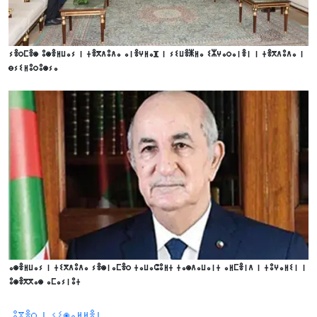
ⵢⴻⵔⵎⴻⵙ ⵓⵙⴻⵍⵡⴰⵢ ⵏ ⵜⴻⴳⴷⵓⴷⴰ ⴰⵏⴻⵖⵍⴰⴼ ⵏ ⵢⵉⵡⴻⵥⵍⴰ ⵉⵣⵖⴰⵔⴰⵏⴻⵏ ⵏ ⵜⴻⴳⴷⵓⴷⴰ ⵏ
ⴱⵢⵉⵍⵓⵔⵓⵙⵢⴰ
ⴰⵙⴻⵍⵡⴰⵢ ⵏ ⵜⵉⴳⴷⵓⴷⴰ ⵢⴻⵙⵏⴰⵎⴻⵔ ⵜⴰⵡⴰⵛⵓⵍⵜ ⵜⴰⵙⴷⴰⵡⴰⵏⵜ ⴰⵍⵎⴻⵏⴷ ⵏ ⵜⵓⵖⴰⵍⵉⵏ ⵏ
ⵓⵙⴻⴳⴳⴰⵙ ⴰⵎⴰⵢⵏⵓⵜ
ⵓⴳⴻⵔ ⵏ ⵢⵉⵙⴰⵍⵍⴻⵏ