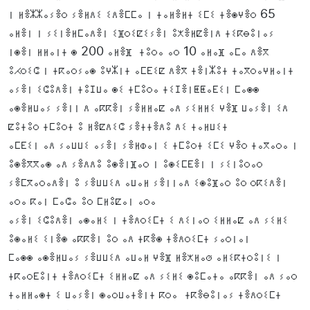
ⵏ ⵍⴻⵣⵣⴰⵢⴻⵔ ⵢⴻⵍⴷⵉ ⵉⴷⴻⵎⵎⴰ ⵏ ⵜⴰⵍⴻⵍⵜ ⵉⵎⵉ ⵜⴻⵙⵖⴻⵔ 65
ⴰⵍⴻⵏ ⵏ ⵢⵉⵏⴻⵍⵎⴰⴷⴻⵏ ⵉⴼⵔⵉⵇⵉⵢⴻⵏ ⵓⵅⴻⵍⵇⴻⵏⴷ ⵜⵉⴽⴱⵓⵏⴰⵢ
ⵏⵙⴻⵏ ⵍⵍⴰⵏⵜ ⵙ 200 ⴰⵍⴻⴼ ⵜⵓⵔⴰ ⴰⵔ 10 ⴰⵍⴰⴼ ⴰⵎⴰ ⴷⴻⴳ
ⵓⵃⵔⵉⵛ ⵏ ⵜⴽⴰⵔⵢⴰⵙ ⵓⵖⵣⵏⵜ ⴰⵎⴹⵉⵇ ⴷⴻⴳ ⵜⴻⵏⵣⵓⵜ ⵜⴰⴳⵔⴰⵖⵍⴰⵏⵜ
ⴰⵢⴻⵏ ⵉⵛⵓⴷⴻⵏ ⵜⵓⵊⵡⴰ ⵙⵉ ⵜⵎⵓⵔⴰ ⵜⵉⵊⴻⵏⵟⵟⴰⴹⵉⵏ ⵎⴰⵙⵙ
ⴰⵙⴻⵍⵡⴰⵢ ⵢⴻⵏⵏ ⴷ ⴰⴽⴽⴻⵏ ⵢⴻⵍⵍⴰⵇ ⴰⴷ ⵢⵉⵍⵍⵉ ⵖⴻⴼ ⵡⴰⵢⴻⵏ ⵉⴷ
ⵇⵓⵜⵓⵔ ⵜⵎⵓⵔⵜ ⵓ ⵍⴻⵇⴷⵉⵛ ⵢⴻⵜⵜⴻⴷⵓ ⴷⵉ ⵜⴰⵍⵡⵉⵜ
ⴰⵎⴹⵉⵏ ⴰⴷ ⵢⴰⵡⵡⵉ ⴰⵢⴻⵏ ⵢⴻⵍⵀⴰⵏ ⵉ ⵜⵎⵓⵔⵜ ⵉⵎⵉ ⵖⴻⵔ ⵜⴰⴳⴰⵔⴰ ⵏ
ⵓⵙⴻⴳⴳⴰⵙ ⴰⴷ ⵢⴻⴷⴷⵓ ⵓⵙⴻⵏⴼⴰⵔ ⵏ ⵓⵙⵉⵎⴹⴻⵏ ⵏ ⵢⵉⵏⵓⵔⴰⵔ
ⵢⴻⵎⴳⴰⵔⴰⴷⴻⵏ ⵓ ⵢⴻⵡⵡⵉⴷ ⴰⵡⴰⵍ ⵢⴻⵏⵏⴰⴷ ⵉⵙⵓⴼⴰⵔ ⵓⵔ ⵔⴽⵉⴷⴻⵏ
ⴰⵔⴰ ⴽⴰⵏ ⵎⴰⵛⴰ ⵓⵔ ⵎⵍⵓⵇⴰⵏ ⴰⵔⴰ
ⴰⵢⴻⵏ ⵉⵛⵓⴷⴻⵏ ⴰⵙⴰⵍⵉ ⵏ ⵜⴻⴷⵔⵉⵎⵜ ⵉ ⴷⵉⵏⴰⵔ ⵉⵍⵍⴰⵇ ⴰⴷ ⵢⵉⵍⵉ
ⵓⵙⴰⵍⵉ ⵉⵏⴻⵙ ⴰⴽⴽⴻⵏ ⵓⵔ ⴰⴷ ⵜⴽⴻⵙ ⵜⴻⴷⵔⵉⵎⵜ ⵢⴰⵔⵏⴰⵏ
ⵎⴰⵙⵙ ⴰⵙⴻⵍⵡⴰⵢ ⵢⴻⵡⵡⵉⴷ ⴰⵡⴰⵍ ⵖⴻⴼ ⵍⴻⵅⵍⴰⵚ ⴰⵍⵉⴽⵜⵔⵓⵏⵉ ⵏ
ⵜⴽⴰⵔⴹⵓⵏⵜ ⵜⴻⴷⵔⵉⵎⵜ ⵉⵍⵍⴰⵇ ⴰⴷ ⵢⵉⵍⵉ ⵙⵓⵎⴰⵜⴰ ⴰⴽⴽⴻⵏ ⴰⴷ ⵢⴰⵔ
ⵜⴰⵍⵍⴰⵙⵜ ⵉ ⵡⴰⵢⴻⵏ ⵙⴰⵔⵡⴰⵜⴻⵏⵜ ⴽⵔⴰ ⵜⴽⴻⴱⵓⵏⴰⵢ ⵜⴻⴷⵔⵉⵎⵜ