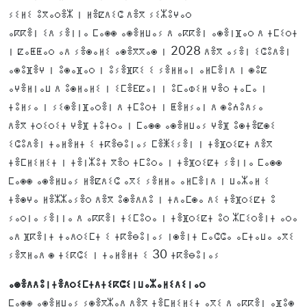
ⵢⵉⵍⵉ ⵓⴳⴰⵔⴻⵣ ⵏ ⵍⴻⵇⴷⵉⵛ ⴷⴻⴳ ⵢⵉⵣⵓⵖⴰⵔ
ⴰⴽⴽⴻⵏ ⵉⴷ ⵢⴻⵏⵏⴰ ⵎⴰⵙⵙ ⴰⵙⴻⵍⵡⴰⵢ ⴷ ⴰⴽⴽⴻⵏ ⴰⵙⴻⵏⴼⴰⵔ ⴷ ⵜⵎⵉⵔⵜ
ⵏ ⵇⴰⵟⵟⴰⵔ ⴰⴷ ⵢⴻⵙⴰⵍⵉ ⴰⵙⴻⴳⴳⴰⵙ ⵏ 2028 ⴷⴻⴳ ⴰⵢⴻⵏ ⵉⵛⵓⴷⴻⵏ
ⴰⵙⵓⴼⴻⵖ ⵏ ⵓⵙⴰⴼⴰⵔ ⵏ ⵓⵢⴻⴼⴽⵉ ⵉ ⵢⴻⵍⵍⴰⵏ ⴰⵍⵎⴻⵏⴷ ⵏ ⵙⵓⵇ
ⴰⵖⴻⵍⵏⴰⵡ ⴷ ⵓⵙⵍⴰⵍⵉ ⵏ ⵉⵎⴻⴹⵇⴰⵏ ⵏ ⵓⵎⴰⵀⵉⵍ ⵖⴻⵔ ⵜⴰⵎⴰ ⵏ
ⵜⵓⵍⵢⴰ ⵏ ⵢⵉⵙⴻⵏⴼⴰⵔⴻⵏ ⴷ ⵜⵎⵓⵔⵜ ⵏ ⵟⴻⵍⵢⴰⵏ ⴷ ⵙⵓⵄⵓⴷⵢⴰ
ⴷⴻⴳ ⵜⵔⵉⵔⵉⵜ ⵖⴻⴼ ⵜⵓⵜⵔⴰ ⵏ ⵎⴰⵙⵙ ⴰⵙⴻⵍⵡⴰⵢ ⵖⴻⴼ ⵓⵙⵜⴻⵇⵙⵉ
ⵉⵛⵓⴷⴻⵏ ⵜⴰⵍⴻⵍⵜ ⵉ ⵜⴽⴻⴱⵓⵏⴰⵢ ⵎⴻⵥⵉⵢⴻⵏ ⵏ ⵜⴻⴼⵔⵉⵇⵜ ⴷⴻⴳ
ⵜⴻⵎⵍⵉⵍⵉⵜ ⵏ ⵜⴻⵏⵣⵓⵜ ⴳⴻⵔ ⵜⵎⵓⵔⴰ ⵏ ⵜⴻⴼⵔⵉⵇⵜ ⵢⴻⵏⵏⴰ ⵎⴰⵙⵙ
ⵎⴰⵙⵙ ⴰⵙⴻⵍⵡⴰⵢ ⵍⴻⵇⴷⵉⵛ ⴰⴳⵉ ⵢⴻⵍⵍⴰ ⴰⵍⵎⴻⵏⴷ ⵏ ⵡⴰⵣⴰⵍ ⵉ
ⵜⴻⵙⵖⴰ ⵍⴻⵣⵣⴰⵢⴻⵔ ⴷⴻⴳ ⵓⵙⴻⴷⴷⵓ ⵏ ⵜⴷⴰⵎⵙⴰ ⴷⵉ ⵜⴻⴼⵔⵉⵇⵜ ⵓ
ⵢⴰⵔⵏⴰ ⵢⴻⵏⵏⴰ ⴷ ⴰⴽⴽⴻⵏ ⵜⵉⵎⵓⵔⴰ ⵏ ⵜⴻⴼⵔⵉⵇⵜ ⵓⵔ ⵣⵎⵉⵔⴻⵏⵜ ⴰⵔⴰ
ⴰⴷ ⴼⴽⴻⵏⵜ ⵜⴰⴷⵔⵉⵎⵜ ⵉ ⵜⴽⴻⴱⵓⵏⴰⵢ ⵏⵙⴻⵏⵜ ⵎⴰⵛⵛⴰ ⴰⵎⵜⴰⵡⴰ ⴰⴳⵉ
ⵢⴻⴳⵍⴰⴷ ⵙ ⵜⵉⴽⵛⵉ ⵏ ⵜⴰⵍⴻⵍⵜ ⵉ 30 ⵜⴽⴻⴱⵓⵏⴰⵢ
ⴰⵙⴻⴷⴷⵓⵏⵜⴻⴷⵔⵉⵎⵜⴷⵜⵉⴽⵛⵉⵏⵡⴰⵣⴰⵍⵉⴷⵉⵏⴰⵔ
ⵎⴰⵙⵙ ⴰⵙⴻⵍⵡⴰⵢ ⵢⵙⴻⴳⵣⴰⴷ ⴷⴻⴳ ⵜⴻⵎⵍⵉⵍⵉⵜ ⴰⴳⵉ ⴷ ⴰⴽⴽⴻⵏ ⴰⴼⵓⵙ