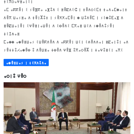
ⵜⵉⴳⵔⴰⵖⵍⴰⵏⵉⵏ
ⴰⵎ ⴰⴽⴽⴻⵏ ⵉ ⵢⴻⴼⴽⴰ ⴰⴼⵓⴷ ⵉ ⵍⴻⵇⴷⵉⵛ ⵏ ⵜⴻⴷⵔⵉⵎⵜ ⵜⴰⴷⴰⵎⵙⴰⵏⵜ
ⴷⴻⴳ ⵡⴰⵢⵍⴰ ⴷ ⵜⴻⵏⵣⵓⵜ ⵏ ⵢⴻⵅⵅⴰⵎⴻⵏ ⵙ ⵡⵓⴷⴻⵎ ⵏ ⵢⵉⵙⵓⴹⴰⴼ ⴷ
ⵍⴻⵇⵡⴰⵏⴻⵏ ⵉⵖⴻⵍⵏⴰⵡⴻⵏ ⴷ ⵉⴱⴻⴷⵉ ⵎⴳⴰⵍ ⵡⵉⴷ ⵢⵙⴻⴷⵓⵢⴻⵏ
ⵜⵉⵊⵄⴰⵍ
ⵎⴰⵙⵙ ⴰⵙⴻⵍⵡⴰⵢ ⵉⵡⴻⴽⴷⴻⴷ ⴷ ⴰⴽⴽⴻⵏ ⵡⵉⵏ ⵉⵄⴻⴷⴷⴰⵏ ⵍⵇⴰⵏⵓⵏ ⴰⴷ
ⵢⴻⵜⵜⵓⵃⴰⵙⴻⴱ ⵓ ⴷⴻⵡⵍⴰ ⵜⴱⴻⴷ ⵖⴻⴼ ⵓⴳⴰⵔⴻⵣ ⵏ ⵜⴰⵖⵓⵍⵉⵏ ⴰⴳⵉ
ⴰⵙⴻⵍⵡⴰⵢ ⵏ ⵜⵉⴳⴷⵓⴷⴰ
ⴰⵔⵏⵓ ⵖⴻⵔ