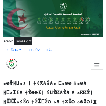
Skip to main content
Arabic
Tamazight
ⵉⵎⴻⵥⵍⴰ
ⵜⵉⵍⵉⵥⵔⵉ ⵏ ⵡⴻⴱ
ⴰⵙⴻⵍⵡⴰⵢ ⵏ ⵜⵉⴳⴷⵓⴷⴰ ⵎⴰⵙⵙ ⵄⴰⴱⴷ
ⵍⵎⴰⵊⵉⴷ ⵜⴻⴱⴱⵓⵏ ⵉⵡⴻⴽⴷⴻⴷ ⴷ ⴰⴽⴽⴻⵏ
ⵍⴻⵣⵣⴰⵢⴻⵔ ⵜⴻⵣⵎⴻⵔ ⴰⴷ ⵜⴳⴻⵔ ⴰⵙⵓⵔⵉⴼ