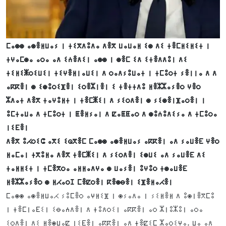
ⵎⴰⵙⵙ ⴰⵙⴻⵍⵡⴰⵢ ⵏ ⵜⵉⴳⴷⵓⴷⴰ ⴷⴻⴳ ⵡⴰⵡⴰⵍ ⵉⵙ ⴷⵉ ⵜⴻⵎⵍⵉⵍⵉⵜ ⵏ
ⵜⵖⴰⵎⵙⴰ ⴰⵔⴰ ⴰⴷ ⵉⵄⴻⴷⵉⵏ ⴰⵙⵙ ⵏ ⵙⴻⵎ ⵉⴷ ⵉⵜⴻⴷⴷⵓⵏ ⴷⵉ
ⵜⵉⵍⵉⵥⵔⵉⵡⵉⵏ ⵜⵉⵖⴻⵍⵏⴰⵡⵉⵏ ⴷ ⵔⴰⴷⵢⵓⵡⴰⵜ ⵏ ⵜⵎⵓⵔⵜ ⵢⴻⵏⵏⴰ ⴷ ⴷ
ⴰⴽⴽⴻⵏ ⵙ ⵉⵙⵓⵔⵉⴼⴻⵏ ⵉⵔⴻⵣⵏⴻⵏ ⵉ ⵜⴻⵜⵜⴷⵓ ⵍⴻⵣⵣⴰⵢⴻⵔ ⵖⴻⵔ
ⵣⴷⴰⵜ ⴷⴻⴳ ⵜⴰⵖⵓⵍⵜ ⵏ ⵜⴻⵎⵥⵉⵏ ⴷ ⵢⵉⵔⴷⴻⵏ ⵙ ⵢⵉⵙⴻⵏⴼⴰⵔⴻⵏ ⵏ
ⵓⵎⵜⴰⵡⴰ ⴷ ⵜⵎⵓⵔⵜ ⵏ ⵟⴻⵍⵢⴰⵏ ⴷ ⵇⴰⵟⵟⴰⵔ ⴷ ⵙⵓⵄⵓⴷⵉⵢⴰ ⴷ ⵜⵎⵓⵔⴰ
ⵏⵉⴹⴻⵏ
ⴷⴻⴳ ⵓⵃⵔⵉⵛ ⴰⴳⵉ ⵉⵕⴳⴻⵎ ⵎⴰⵙⵙ ⴰⵙⴻⵍⵡⴰⵢ ⴰⴽⴽⴻⵏ ⴰⴷ ⵢⴰⵡⴻⴹ ⵖⴻⵔ
ⵍⴰⵎⴰⵏ ⵜⴳⵓⵍⴰ ⴷⴻⴳ ⵜⴻⵎⵥⵉⵏ ⴷ ⵢⵉⵔⴷⴻⵏ ⵉⵙⵡⵉ ⴰⴷ ⵢⴰⵡⴻⴹ ⴷⵉ
ⵜⴰⵍⵍⵉⵜ ⵏ ⵜⵎⴻⴳⵔⴰ ⴰⵍⵍⴰⴷⵖⴰ ⵙ ⵡⴰⵢⴻⵏ ⵓⵖⵓⵔ ⵜⵙⴰⵡⴻⴹ
ⵍⴻⵣⵣⴰⵢⴻⵔ ⵙ ⵍⵃⴰⵔⵊ ⵎⴻⵇⵔⴻⵏ ⴽⴻⵙⴱⴻⵏ ⵉⴼⴻⵍⴰⵃⴻⵏ
ⵎⴰⵙⵙ ⴰⵙⴻⵍⵡⴰⵃ ⵢⵓⵎⴻⵔ ⴰⵖⵍⵉⴼ ⵏ ⵙⵢⴰⴷⴰ ⵏ ⵢⵉⵍⴻⵍ ⴷ ⵓⵙⵏⴻⴳⵎⵓ
ⵏ ⵜⴻⵎⵏⴰⴹⵉⵏ ⵉⴱⴰⵄⴷⴻⵏ ⴷ ⵜⵓⴷⵔⵉⵏ ⴰⴽⴽⴻⵏ ⴰⵔ ⵣⵏⵓⵣⵓⵏ ⴰⵔⴰ
ⵉⵔⴷⴻⵏ ⴷⵉ ⵍⴻⵙⵡⴰⵇ ⵏⵉⴹⴻⵏ ⴰⴽⴽⴻⵏ ⴰⴷ ⵜⴻⵇⵉⵎ ⵣⴰⵔⵉⵖⴰ. ⵡⴰ ⴰⴷ