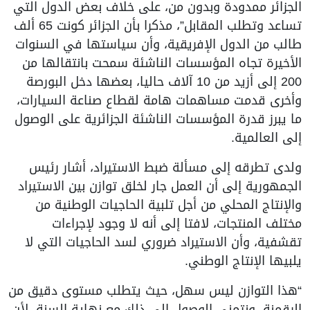
الجزائر ممدودة وبدون من، على خلاف بعض الدول التي
تساعد وتطلب المقابل”، مذكرا بأن الجزائر كونت 65 ألف
طالب من الدول الإفريقية، وأن سياستها في السنوات
الأخيرة تجاه المؤسسات الناشئة سمحت بانتقالها من
200 إلى أزيد من 10 آلاف حاليا، بعضها دخل البورصة
وأخرى قدمت مساهمات هامة لقطاع صناعة السيارات،
ما يبرز قدرة المؤسسات الناشئة الجزائرية على الوصول
إلى العالمية.
ولدى تطرقه إلى مسألة ضبط الاستيراد، أشار رئيس
الجمهورية إلى أن العمل جار لخلق توازن بين الاستيراد
والإنتاج المحلي من أجل تلبية الحاجيات الوطنية من
مختلف المنتجات، لافتا إلى أنه لا وجود لإجراءات
تقشفية، وأن الاستيراد ضروري لسد الحاجيات التي لا
يلبيها الإنتاج الوطني.
“هذا التوازن ليس سهل، حيث يتطلب مستوى دقيق من
الرقمنة، ونتمنى الوصول إلى ذلك مع نهاية السنة، لأن